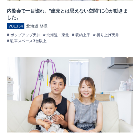
内覧会で一目惚れ。"建売とは思えない空間"に心が動きま
した。
北海道 M様
VOL.154
ポップアップ天井
北海道・東北
収納上手
折り上げ天井
駐車スペース3台以上