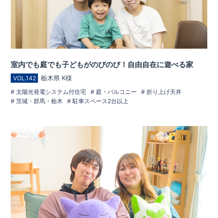
室内でも庭でも子どもがのびのび！自由自在に遊べる家
栃木県 K様
VOL.142
太陽光発電システム付住宅
庭・バルコニー
折り上げ天井
茨城・群馬・栃木
駐車スペース2台以上