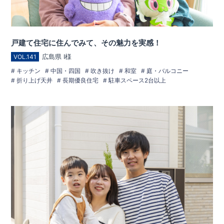
戸建て住宅に住んでみて、その魅力を実感！
広島県 I様
VOL.141
キッチン
中国・四国
吹き抜け
和室
庭・バルコニー
折り上げ天井
長期優良住宅
駐車スペース2台以上