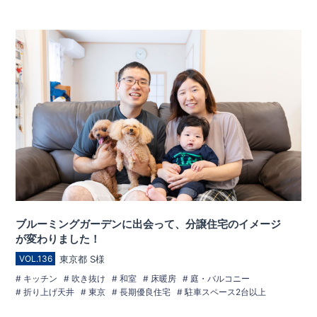
ブルーミングガーデンに出会って、分譲住宅のイメージ
が変わりました！
東京都 S様
VOL.136
キッチン
吹き抜け
和室
床暖房
庭・バルコニー
折り上げ天井
東京
長期優良住宅
駐車スペース2台以上