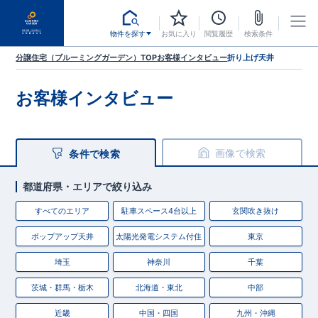
物件を探す
お気に入り
閲覧履歴
検索条件
分譲住宅（ブルーミングガーデン）TOP
お客様インタビュー
折り上げ天井
お客様インタビュー
画像で検索
条件で検索
都道府県・エリアで絞り込み
すべてのエリア
駐車スペース4台以上
玄関吹き抜け
ポップアップ天井
太陽光発電システム付住
東京
宅
埼玉
神奈川
千葉
茨城・群馬・栃木
北海道・東北
中部
近畿
中国・四国
九州・沖縄