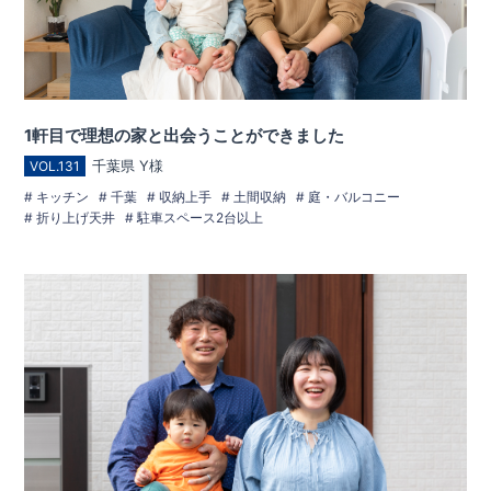
1軒目で理想の家と出会うことができました
千葉県 Y様
VOL.131
キッチン
千葉
収納上手
土間収納
庭・バルコニー
折り上げ天井
駐車スペース2台以上