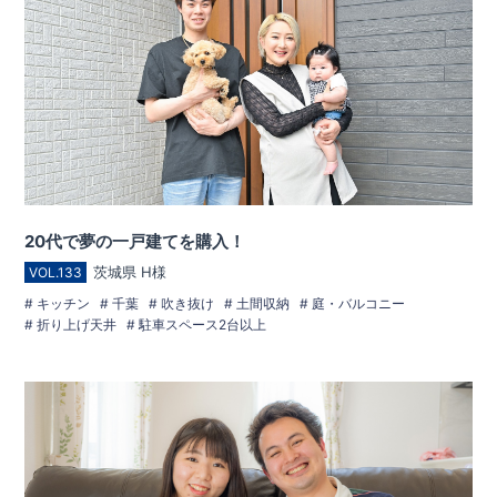
20代で夢の一戸建てを購入！
茨城県 H様
VOL.133
キッチン
千葉
吹き抜け
土間収納
庭・バルコニー
折り上げ天井
駐車スペース2台以上