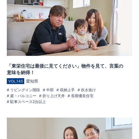
「東栄住宅は最後に見てください」物件を見て、言葉の
意味を納得！
愛知県
VOL.145
リビングイン階段
中部
収納上手
吹き抜け
庭・バルコニー
折り上げ天井
長期優良住宅
駐車スペース2台以上