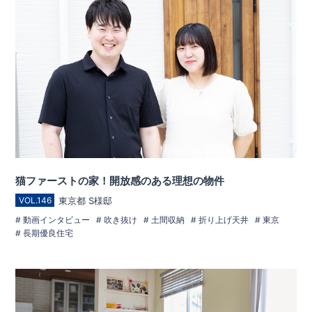
猫ファーストの家！開放感のある理想の物件
東京都 S様邸
VOL.146
動画インタビュー
吹き抜け
土間収納
折り上げ天井
東京
長期優良住宅