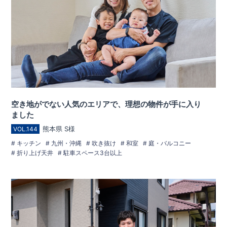
空き地がでない人気のエリアで、理想の物件が手に入り
ました
熊本県 S様
VOL.144
キッチン
九州・沖縄
吹き抜け
和室
庭・バルコニー
折り上げ天井
駐車スペース3台以上