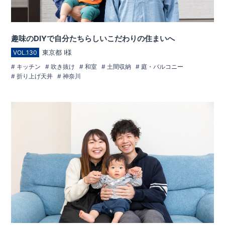
趣味のDIYで自分たちらしいこだわりの住まいへ
東京都 I様
VOL.130
キッチン
吹き抜け
和室
土間収納
庭・バルコニー
折り上げ天井
神奈川