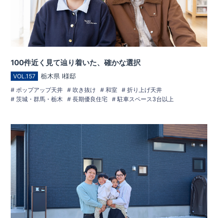
100件近く見て辿り着いた、確かな選択
栃木県 I様邸
VOL.157
ポップアップ天井
吹き抜け
和室
折り上げ天井
茨城・群馬・栃木
長期優良住宅
駐車スペース3台以上