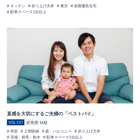
キッチン
折り上げ天井
東京
長期優良住宅
駐車スペース2台以上
直感を大切にするご夫婦の「ベストバイ」
群馬県 M様
VOL.137
和室
土間収納
庭・バルコニー
折り上げ天井
茨城・群馬・栃木
駐車スペース2台以上