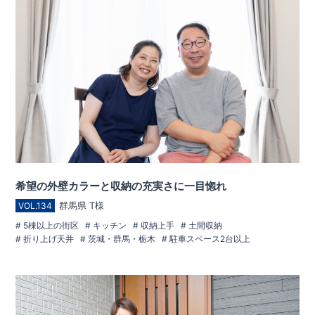
希望の外壁カラーと収納の充実さに一目惚れ
群馬県 T様
VOL.134
5棟以上の街区
キッチン
収納上手
土間収納
折り上げ天井
茨城・群馬・栃木
駐車スペース2台以上