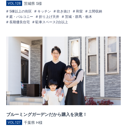
茨城県 S様
VOL.128
5棟以上の街区
キッチン
吹き抜け
和室
土間収納
庭・バルコニー
折り上げ天井
茨城・群馬・栃木
長期優良住宅
駐車スペース2台以上
ブルーミングガーデンだから購入を決意！
千葉県 H様
VOL.127