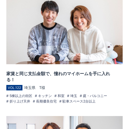
家賃と同じ支払金額で、憧れのマイホームを手に入れ
る！
埼玉県 T様
VOL.122
5棟以上の街区
キッチン
和室
埼玉
庭・バルコニー
折り上げ天井
長期優良住宅
駐車スペース2台以上