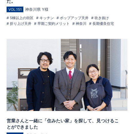
た。
神奈川県 Y様
VOL.151
5棟以上の街区
キッチン
ポップアップ天井
吹き抜け
折り上げ天井
早期ご契約メリット
神奈川
長期優良住宅
営業さんと一緒に「住みたい家」を探して、見つけるこ
とができました