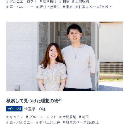
グルニエ、ロフト
吹き抜け
和室
土間収納
庭・バルコニー
折り上げ天井
東京
駐車スペース2台以上
検索して見つけた理想の物件
埼玉県 O様
VOL.124
キッチン
グルニエ、ロフト
土間収納
埼玉
庭・バルコニー
折り上げ天井
駐車スペース2台以上