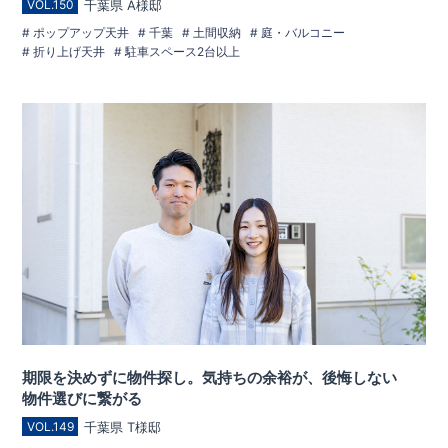
千葉県 A様邸
VOL.150
ポップアップ天井
千葉
土間収納
庭・バルコニー
折り上げ天井
駐車スペース2台以上
期限を決めずに物件探し。気持ちの余裕が、後悔しない
物件選びに繋がる
千葉県 T様邸
VOL.149