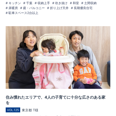
キッチン
千葉
収納上手
吹き抜け
和室
土間収納
床暖房
庭・バルコニー
折り上げ天井
長期優良住宅
駐車スペース2台以上
住み慣れたエリアで、4人の子育てに十分な広さのある家
を
東京都 T様
VOL.125