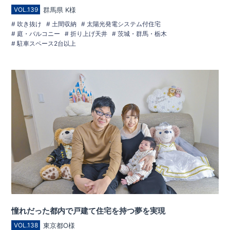
群馬県 K様
VOL.139
吹き抜け
土間収納
太陽光発電システム付住宅
庭・バルコニー
折り上げ天井
茨城・群馬・栃木
駐車スペース2台以上
憧れだった都内で戸建て住宅を持つ夢を実現
東京都O様
VOL.138