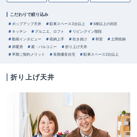
こだわりで絞り込み
ポップアップ天井
駐車スペース3台以上
5棟以上の街区
キッチン
グルニエ、ロフト
リビングイン階段
動画インタビュー
収納上手
吹き抜け
和室
土間収納
床暖房
庭・バルコニー
折り上げ天井
早期ご契約メリット
長期優良住宅
駐車スペース2台以上
折り上げ天井