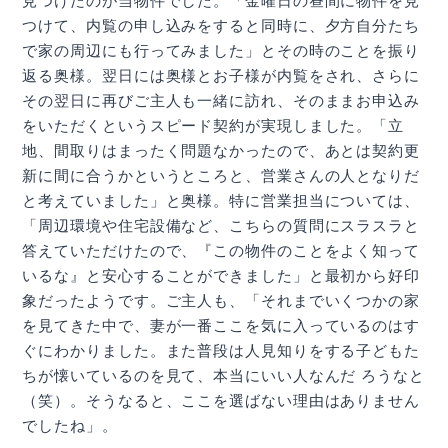
見つけたのが当物件でした。「金曜日の昼間に物件を見
つけて、内覧の申し込みをすると同時に、夕方自分たち
で家の周辺にも行ってみました」とその時のことを振り
返る奥様。翌日には奥様とお子様が内覧をされ、さらに
その翌日に再びご主人も一緒に訪れ、そのままお申込み
をいただくというスピード契約が実現しました。「立
地、間取りはまったく問題なかったので、あとは契約更
新に間に合うかというところと、営業さんの人となりだ
と考えていました」と奥様。特に営業担当については、
「周辺環境や住宅設備など、こちらの質問にスラスラと
答えていただけたので、『この物件のことをよく知って
いるな』と安心することができました」と最初から好印
象だったようです。ご主人も、「それまでいくつかの家
を見てきた中で、妻が一番ここを気に入っているのはす
ぐにわかりました。また普段は人見知りをする子どもた
ちが懐いているのを見て、本当にいい人なんだ ろうなと
（笑）。そうなると、ここを選ばない理由はありません
でしたね」。