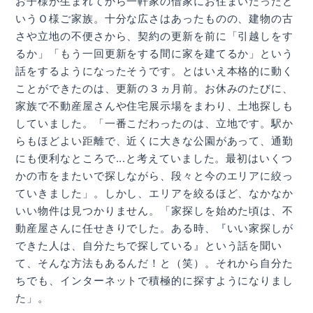
お子様が生まれてから一軒家の借家にお住まいだったと
いうＯ様ご家族。十分な広さはあったものの、建物の古
さや立地の不便さから、契約の更新を前に「引越しをす
るか」「もう一回更新をする間に家を建てるか」という
話をするようになったそうです。とはいえ本格的に動く
ことができたのは、更新の３ヵ月前。お休みのたびに、
家族で不動産屋さんや住宅展示場をまわり、土地探しも
していました。「一番こだわったのは、立地です。駅か
らもほどよい距離で、近くに大きな公園があって、通勤
にも便利なところで...と考えていました。最初はいくつ
かの市をまたいで探しながら、段々と今のエリアに絞っ
ていきました」。しかし、エリアを絞るほど、なかなか
いい物件は見つかりません。「家探しを始めた頃は、不
動産屋さんに任せきりでした。ある時、『いい家探しが
できた人は、自分たちで探している』という話を聞い
て、そんな方法もあるんだ！と（笑）。それから自分た
ちでも、インターネットで積極的に探すようになりまし
た」。