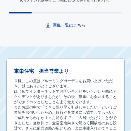
。
広々としたお庭からは、地域の花火大会も見られるとか。
画像一覧はこちら
東栄住宅 担当営業より
Ｏ様、この度はブルーミングガーデンをお買い上げいただ
き、誠にありがとうございます。
はじめてインターネットでお問い合わせをいただいた際にア
クシデントがありましたが、その後、無事にお会いすること
ができてホッとしたことをよく覚えています。
またお話の中で「できる限り早く引越しをしたい」というご
希望をお伺いしたため、銀行や各業者にも協力してもらい、
ご成約からわずか１ヵ月足らずで、ご入居いただくことがで
きました。当物件は、全居室南向きで明るく開放感のある設
計で、さらに前面道路が広いため、楽に車庫入れができるこ