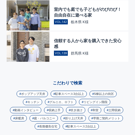
室内でも庭でも子どもがのびのび！
自由自在に遊べる家
栃木県 K様
VOL.142
信頼する人から家を購入できた安心
感
群馬県 K様
VOL.139
こだわりで検索
ポップアップ天井
駐車スペース3台以上
5棟以上の街区
キッチン
グルニエ、ロフト
リビングイン階段
動画インタビュー
収納上手
吹き抜け
和室
土間収納
床暖房
庭・バルコニー
折り上げ天井
早期ご契約メリット
長期優良住宅
駐車スペース2台以上