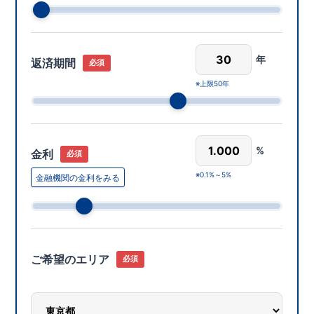
年
返済期間
必須
上限50年
%
金利
必須
0.1%～5%
金融機関の金利をみる
ご希望のエリア
必須