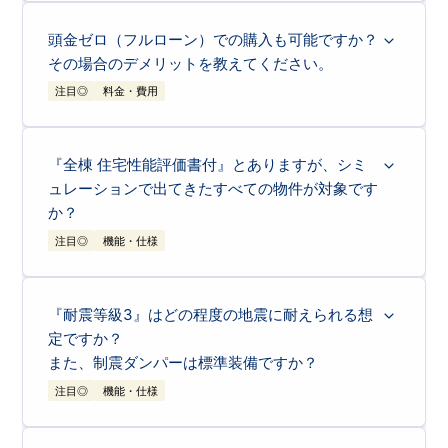
0.950
ドコモSMTBネット銀行
%
いいえ、本サイトのシミュレーション結果には、
諸費用は含まれており
ません
。
「月々の返済希望額から購入可能な物件価格を算出する場合」も、「物
頭金ゼロ（フルローン）での購入も可能ですか？
件価格から月々の支払い額を試算する場合」も、あくまで「物件自体の
表示価格」をベースとした目安となります。 実際のご購入時には、別
その場合のデメリットを教えてください。
途「
諸費用（登記費用、火災保険料、ローン保証料など）
」が必要とな
ります。
一般的に諸費用は
「物件価格の5%～10%」が目安
と言われますが、東
注目◎
料金・費用
栄住宅のブルーミングガーデンを
売主から直接ご購入いただく場合、諸
費用の中で大きなウェイトを占める「仲介手数料」がかかりません
。
そのため、初期費用を抑えることが可能です。
お客様ごとの自己資金やご年収に合わせた、諸費用を含む正確な資金計
はい、可能です。 実際、当社のブルーミングガーデンをご契約いただ
画については、ぜひ営業担当者までお気軽にご相談ください。
くお客様の
約7割が「頭金ゼロ」を選択※
されています。※ 2022年12月
～2025年11月迄のご契約データより
『全棟 住宅性能評価書付』とありますが、シミ
住宅ローンは、一般的に自動車ローンや教育ローンなど他のローンに比
べて金利が低く設定されているため、無理に頭金を入れて貯金を減らす
ュレーションで出てきたすべての物件が対象です
よりも、
手元資金を教育費や急な出費に備えて残しておくこと
が「メリ
ット」となる場合も多いためです。 ただし、以下の点には十分ご留意
ください。
か？
総返済額の
借入額が増える分、支払う利息の総
注目◎
機能・仕様
増加
額が増えます。
検索結果のうち、
「新築分譲住宅」のタブに表示されている物件が対象
です。
月々の返済
シミュレーション結果には「売地」や「建築条件付売地」も表示される
借入額に応じて、月々の返済額も高
『耐震等級3』はどの程度の地震に耐えられる想
場合がありますが、これらは建物がないため「住宅性能評価書」の対象
負担
くなります。
外となります。
定ですか？
【ブルーミングガーデンの新築一戸建てなら】
「頭金ゼロ」でも、登記費用などの「諸費用」は原則として現金で必要
また、制震ダンパーは標準装備ですか？
全棟で
「住宅性能表示制度」の4分野6項目において最高等級を取得
し
ですが、当社（売主）から直接ご購入いただく場合は、「仲介手数料」
ています。 設計から完成まで、国が定めた第三者機関が評価を行うこ
がかかりません。 そのため、ご用意いただく自己資金（初期費用）を
とで、耐震等級3などの高い性能が客観的に証明されています。 さら
抑えることが可能です。
注目◎
機能・仕様
に、建物の品質に自信があるからこそ、
お引渡し後「最大60年間の長
お客様のライフプランに合わせて、頭金を入れるべきか残すべきかにつ
期保証」という充実したサポートをご用意しております。
いてもお気軽に営業担当者へご相談ください。
ブルーミングガーデンの約70％のご購入者様は頭金ゼロで購入されて
います
。
耐震等級3は
耐震等級1の1.5倍の強度
になります。 ブルーミングガーデ
ンの新築一戸建ては
独自の制震ダンパー（東栄セーフティダンパー）を