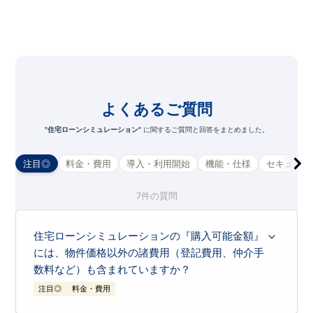
よくあるご質問
1.025
みずほ銀行
%
"住宅ローンシミュレーション"
に関するご質問と回答をまとめました。
1.275
三井住友銀行
%
注目◎
料金・費用
導入・利用開始
機能・仕様
セキュリテ
1.025
三菱UFJ銀行
%
0.950
7
件の質問
りそな銀行
%
0.945
横浜銀行
%
住宅ローンシミュレーションの『購入可能金額』
には、物件価格以外の諸費用（登記費用、仲介手
1.325
常陽銀行
%
数料など）も含まれていますか？
1.080
三井住友信託銀行
%
注目◎
料金・費用