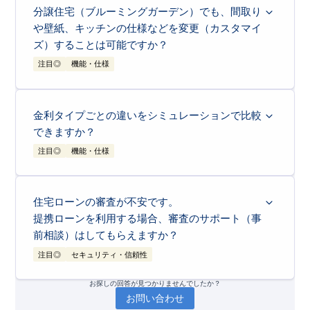
https://www.e-blooming.com/feature/why-zero-down-
標準採用＊
し、「繰り返す揺れ」にも備えています。
payment/
分譲住宅（ブルーミングガーデン）でも、間取り
1
耐震等級3とは
や壁紙、キッチンの仕様などを変更（カスタマイ
建築基準法の耐震基準（等級1）の1.5倍の強
ズ）することは可能ですか？
度を持ちます。
注目◎
機能・仕様
2
制震ダンパー（東栄セーフティダンパー）
現在、対象物件には制震ダンパーを標準採用
原則として「間取り」の変更はできませんが、工事の進捗状況によって
は
「カラーセレクト（色変更）」が可能
です。
＊しています。
1
間取り変更について
金利タイプごとの違いをシミュレーションで比較
住友ゴム工業の「高減衰ゴム」技術を採用し
ブルーミングガーデンの分譲住宅は、販売開
できますか？
ており、以下の特徴があります。
始時点で行政庁の「建築確認」を取得済みで
注目◎
機能・仕様
繰り返す地震に強い：
震度7相当の揺れを連
あり、また「耐震等級3」などの性能評価を
続で受けても倒壊しないことを実証実験で確
確定させているため、間取りや窓の位置など
はい、住宅ローンシミュレーションの結果画面にある「金利タイプを選
認済みです。
択してください」の項目を通じて、
異なる金融機関や金利タイプごとの
金利水準を比較し、返済額の目安を試算
することができます。
の変更は対応できません。
住宅ローンの審査が不安です。
シミュレーションでは、金利タイプや金融機関を選択することで、それ
メンテナンスフリー：
60年以上経過しても
ぞれの金利に基づいた月々の返済額や購入可能金額の目安を算出可能で
2
カラーセレクト（色変更）について
提携ローンを利用する場合、審査のサポート（事
す。 ただし、このシミュレーション結果はあくまで目安となる簡易的
性能が変わらないため、交換や調整の費用が
な計算であり、計算自体は
固定金利（元利均等返済方式）を前提
として
ご契約いただくタイミング＊ によっては、
います。
前相談）はしてもらえますか？
かかりません。
一般的に、住宅ローンには変動金利、固定金利、固定期間選択型など複
数の金利タイプが存在し、それぞれ金利上昇リスクや返済計画が大きく
フローリング、建具（ドア）、キッチン、浴
注目◎
セキュリティ・信頼性
異なります。そのため、お客様の
ライフプランに合わせた最適な金利タ
グッドデザイン賞受賞：
2024年度グッドデ
イプを比較検討することが重要
です。
室などの「カラー（色）」をお客様のお好み
実際の適用金利や具体的なメリット・デメリットについては、金利優遇
ザイン賞を受賞した、信頼性の高い技術で
による当社提携ローンもございますので、ぜひお気軽に資料請求または
に合わせてお選びいただける場合がありま
はい、もちろんです。審査にご不安をお持ちの方こそ、ぜひ私たちにご
お探しの回答が見つかりませんでしたか？
来場予約の上、営業担当者にご相談ください。
す。
相談ください。 当社の営業担当者が窓口となり、お客様の資金計画や
お問い合わせ
ご状況に合わせて、
金融機関のご紹介や事前審査の手続きをサポート
い
す。 ご自身で色を選ぶことで、より愛着の
これにより、一度の大地震だけでなく、その後の余震からも建物のダメ
たします。