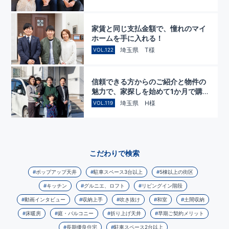
家賃と同じ支払金額で、憧れのマイ
ホームを手に入れる！
埼玉県 T様
VOL.122
信頼できる方からのご紹介と物件の
魅力で、家探しを始めて1か月で購入
を決断
埼玉県 H様
VOL.119
こだわりで検索
ポップアップ天井
駐車スペース3台以上
5棟以上の街区
キッチン
グルニエ、ロフト
リビングイン階段
動画インタビュー
収納上手
吹き抜け
和室
土間収納
床暖房
庭・バルコニー
折り上げ天井
早期ご契約メリット
長期優良住宅
駐車スペース2台以上