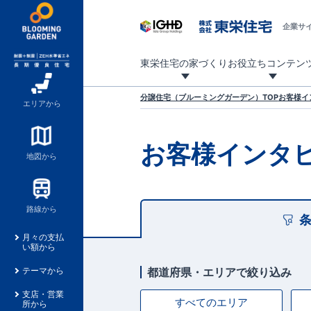
企業サ
東栄住宅の家づくり
お役立ちコンテン
地震に強い東栄住宅！ブルーミングガーデンは全棟住宅性能評価最高等級を取得！
「暮らしを豊かに」「帰ってきたくなる家」「お家時間を充実させたい」その想いから自社の設計士がお客様のニーズを反映した住み心地の良い新たな仕様を定期的にお届けしていきます。
設計から完成まで、国が定めた第三者機関が住宅性能を評価します
不動産（新築一戸建て・土地・条件付売地）購入は、各種手続きや見慣れない言葉などがたくさんあります。そんな不安もスッキリ解消！
東栄住宅に関する大切なキーワードの意味を一覧から見ることができます。
自社設計士考案の新仕様プロジェクト始動！
揺れに耐えるだけではなく、揺れ自体を低減し
ブルーミングガーデンは全棟住宅性能表示制度
家づくりのプロである業者さん、内情を知り尽くした東栄住宅の社員にも
現地見学するとメリットいっぱい！気になる物
家づくりのプロにも選ばれています
もっと暮らし快適プロジェクト
分譲住宅（ブルーミングガーデン）TOP
お客様イ
エリアから
お客様インタ
地図から
路線から
月々の支払
い額から
都道府県・エリアで絞り込み
テーマから
支店・営業
すべてのエリア
所から