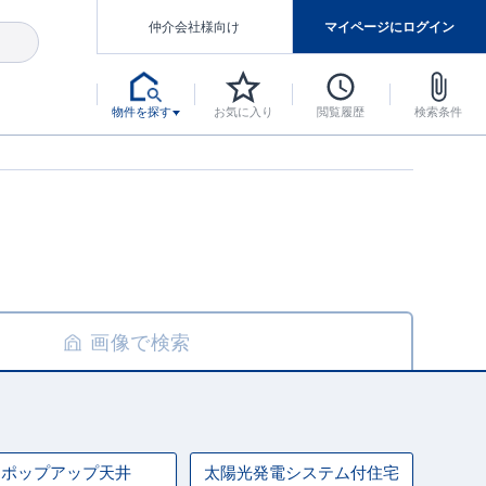
仲介会社様向け
マイページにログイン
物件を探す
お気に入り
閲覧履歴
検索条件
アした認定住宅です。
マンスには自信があります。
デザインテイストごとにサブブランドを開設し、意匠性の高い住宅を、よりわかりやすく、手の届きやすい形でご提案していきます。
東栄住宅では、お引渡し後最大10回の無料定期点検と最大60年間の品質保証を実施しています。
当サイトについて、ブルーミングガーデンシリーズに関して、東栄ホームサービス株式会社について。
デザインで、分譲住宅を変えていく。
画像で検索
ポップアップ天井
太陽光発電システム付住宅