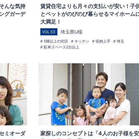
そんな気持
賃貸住宅よりも月々の支払いが安い！子
ングガーデ
とペットがのびのび暮らせるマイホーム
大満足！
埼玉県U様
VOL.53
5棟以上の街区
キッチン
収納上手
埼玉
駐車スペース2台以上
セミオーダ
家探しのコンセプトは「4人のお子様を安