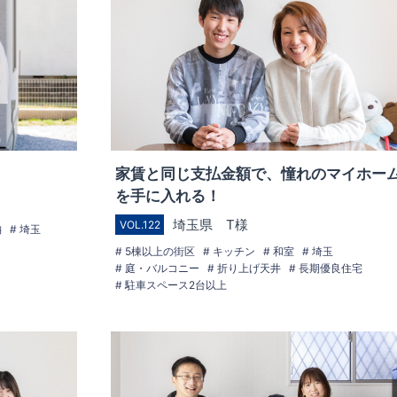
家賃と同じ支払金額で、憧れのマイホー
を手に入れる！
埼玉県 T様
VOL.122
納
埼玉
5棟以上の街区
キッチン
和室
埼玉
庭・バルコニー
折り上げ天井
長期優良住宅
駐車スペース2台以上