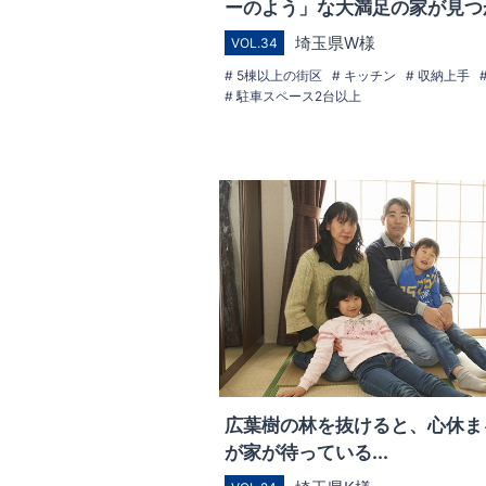
ーのよう」な大満足の家が見つ
埼玉県W様
VOL.34
5棟以上の街区
キッチン
収納上手
駐車スペース2台以上
広葉樹の林を抜けると、心休ま
が家が待っている...