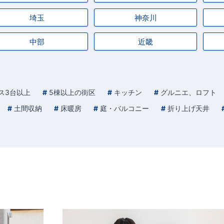
埼玉
神奈川
中部
近畿
ス3台以上
5棟以上の街区
キッチン
グルニエ、ロフト
土間収納
床暖房
庭・バルコニー
折り上げ天井