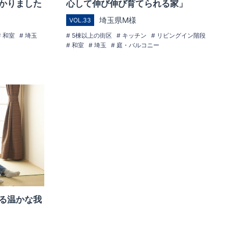
かりました
心して伸び伸び育てられる家」
埼玉県M様
VOL.33
和室
埼玉
5棟以上の街区
キッチン
リビングイン階段
和室
埼玉
庭・バルコニー
る温かな我