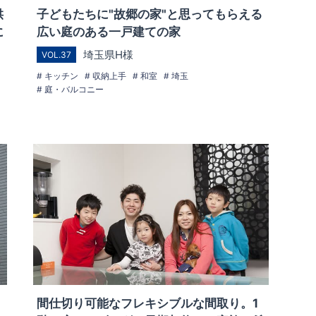
供
子どもたちに"故郷の家"と思ってもらえる
に
広い庭のある一戸建ての家
埼玉県H様
VOL.37
キッチン
収納上手
和室
埼玉
庭・バルコニー
間仕切り可能なフレキシブルな間取り。1