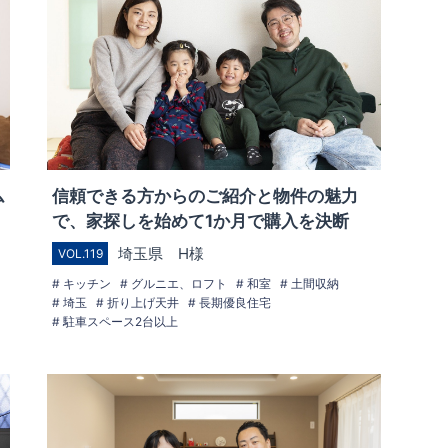
ム
信頼できる方からのご紹介と物件の魅力
で、家探しを始めて1か月で購入を決断
埼玉県 H様
VOL.119
キッチン
グルニエ、ロフト
和室
土間収納
埼玉
折り上げ天井
長期優良住宅
駐車スペース2台以上