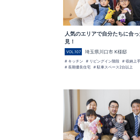
人気のエリアで自分たちに合っ
見！
埼玉県川口市 K様邸
VOL.107
キッチン
リビングイン階段
収納上
長期優良住宅
駐車スペース2台以上