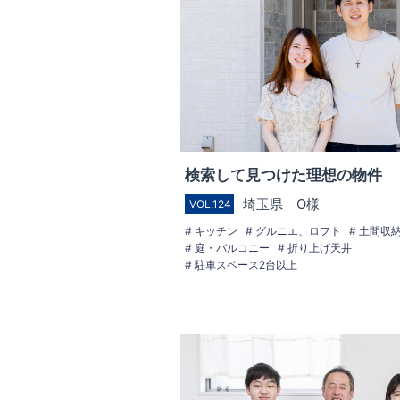
検索して見つけた理想の物件
埼玉県 O様
VOL.124
キッチン
グルニエ、ロフト
土間収
庭・バルコニー
折り上げ天井
駐車スペース2台以上