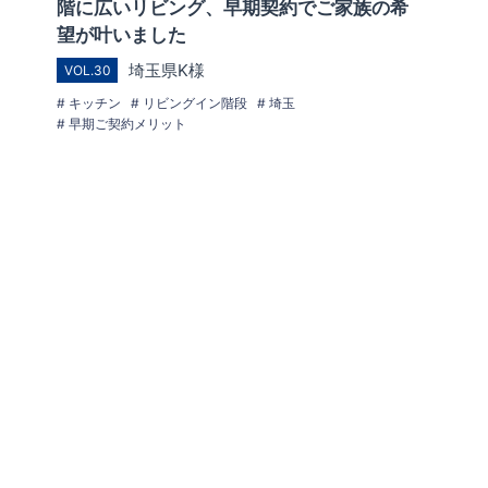
階に広いリビング、早期契約でご家族の希
望が叶いました
埼玉県K様
VOL.30
キッチン
リビングイン階段
埼玉
早期ご契約メリット