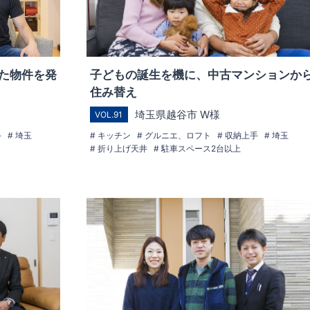
た物件を発
子どもの誕生を機に、中古マンションか
住み替え
埼玉県越谷市 W様
VOL.91
手
埼玉
キッチン
グルニエ、ロフト
収納上手
埼玉
折り上げ天井
駐車スペース2台以上