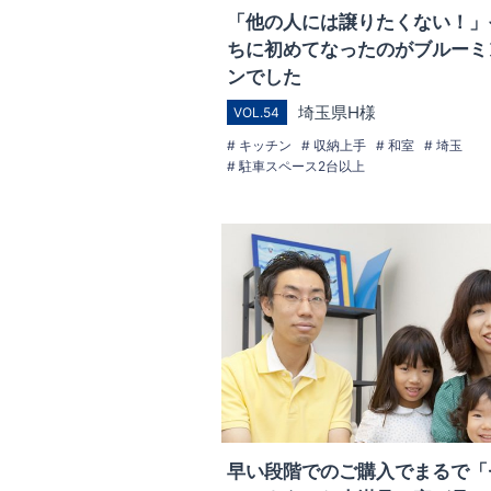
「他の人には譲りたくない！」
ちに初めてなったのがブルーミ
ンでした
埼玉県H様
VOL.54
キッチン
収納上手
和室
埼玉
駐車スペース2台以上
早い段階でのご購入でまるで「