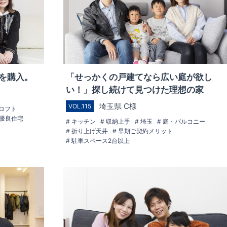
を購入。
「せっかくの戸建てなら広い庭が欲し
い！」探し続けて見つけた理想の家
埼玉県 C様
VOL.115
ロフト
優良住宅
キッチン
収納上手
埼玉
庭・バルコニー
折り上げ天井
早期ご契約メリット
駐車スペース2台以上