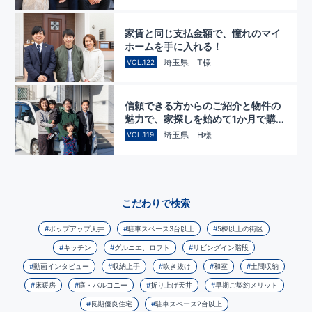
家賃と同じ支払金額で、憧れのマイ
ホームを手に入れる！
埼玉県 T様
VOL.122
信頼できる方からのご紹介と物件の
魅力で、家探しを始めて1か月で購入
を決断
埼玉県 H様
VOL.119
こだわりで検索
ポップアップ天井
駐車スペース3台以上
5棟以上の街区
キッチン
グルニエ、ロフト
リビングイン階段
動画インタビュー
収納上手
吹き抜け
和室
土間収納
床暖房
庭・バルコニー
折り上げ天井
早期ご契約メリット
長期優良住宅
駐車スペース2台以上