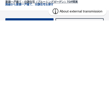
新築一戸建て・分譲住宅（ブルーミングガーデン）TOP
関東
路線から新築一戸建て、分譲住宅を探す
お問い合わせ
求む!! 建売用地
物件を探す
エリアから探す
東栄の家づくり
北海道・東北
長期優良住宅
お役立ちコンテンツ
北海道
宮城県
福島県
住宅性能評価書
関東
ご契約までの道のり
お客様インタビュー
茨城県
栃木県
群馬県
埼玉県
ブルーミングガーデンは地震につよい<地盤編>
現地見学ガイド
千葉県
東京都
神奈川県
支店・営業所
ブルーミングガーデンは地震につよい<建物編>
住宅にまつわるコラム
中部
室内空間を快適に保つ断熱性能
アフターサービス
ご紹介制度のご案内
山梨県
静岡県
愛知県