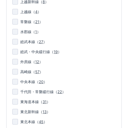
上越新幹線
（
8
）
上越線
（
4
）
常磐線
（
21
）
水郡線
（
1
）
総武本線
（
27
）
総武・中央緩行線
（
19
）
外房線
（
12
）
高崎線
（
57
）
中央本線
（
20
）
千代田・常磐緩行線
（
22
）
東海道本線
（
31
）
東北新幹線
（
13
）
東北本線
（
45
）