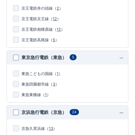
京王電鉄井の頭線
（
2
）
京王電鉄京王線
（
12
）
京王電鉄相模原線
（
12
）
京王電鉄高尾線
（
5
）
東京急行電鉄（東急）
5
東急こどもの国線
（
1
）
東急田園都市線
（
3
）
東急東横線
（
1
）
京浜急行電鉄（京急）
24
京急久里浜線
（
13
）