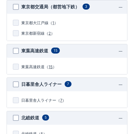
東京都交通局（都営地下鉄）
3
東京都大江戸線
（
1
）
東京都新宿線
（
2
）
東葉高速鉄道
15
東葉高速鉄道
（
15
）
日暮里舎人ライナー
7
日暮里舎人ライナー
（
7
）
北総鉄道
5
北総鉄道
（
5
）