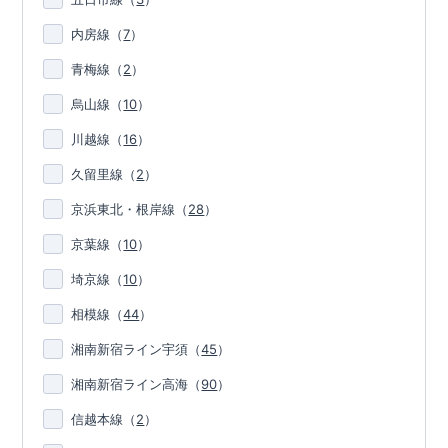
内房線
（
7
）
青梅線
（
2
）
烏山線
（
10
）
川越線
（
16
）
久留里線
（
2
）
京浜東北・根岸線
（
28
）
京葉線
（
10
）
埼京線
（
10
）
相模線
（
44
）
湘南新宿ライン宇須
（
45
）
湘南新宿ライン高海
（
90
）
信越本線
（
2
）