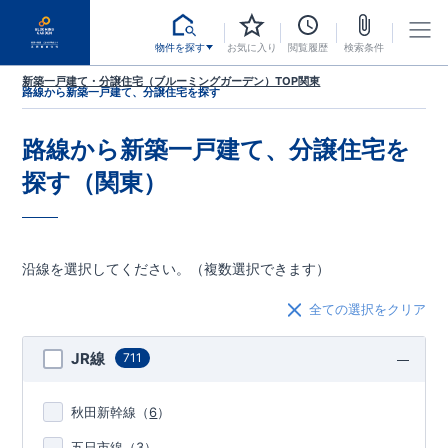
物件を探す
お気に入り
閲覧履歴
検索条件
新築一戸建て・分譲住宅（ブルーミングガーデン）TOP
関東
路線から新築一戸建て、分譲住宅を探す
路線から新築一戸建て、分譲住宅を
探す（関東）
沿線を選択してください。（複数選択できます）
全ての選択をクリア
JR線
711
秋田新幹線
（
6
）
五日市線
（
3
）