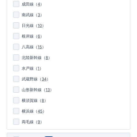
成田線
（
4
）
南武線
（
3
）
日光線
（
10
）
根岸線
（
6
）
八高線
（
15
）
北陸新幹線
（
8
）
水戸線
（
1
）
武蔵野線
（
34
）
山形新幹線
（
13
）
横須賀線
（
8
）
横浜線
（
45
）
両毛線
（
9
）