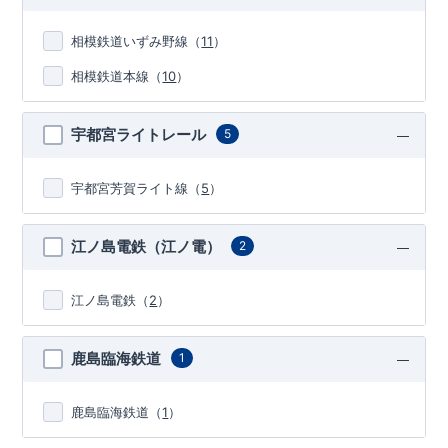
相模鉄道いずみ野線
（
11
）
相模鉄道本線
（
10
）
宇都宮ライトレール
5
宇都宮芳賀ライト線
（
5
）
江ノ島電鉄（江ノ電）
2
江ノ島電鉄
（
2
）
鹿島臨海鉄道
1
鹿島臨海鉄道
（
1
）