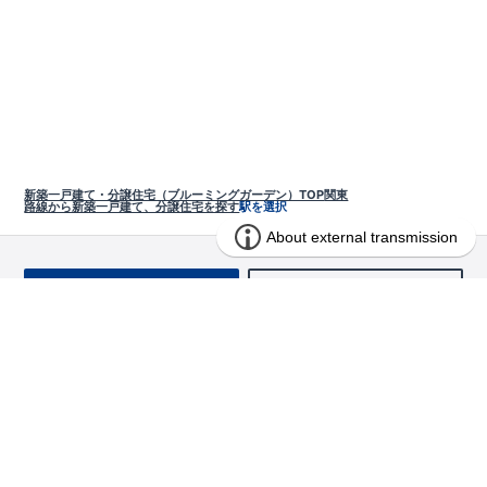
新築一戸建て・分譲住宅（ブルーミングガーデン）TOP
関東
路線から新築一戸建て、分譲住宅を探す
駅を選択
お問い合わせ
求む!! 建売用地
物件を探す
エリアから探す
東栄の家づくり
北海道・東北
長期優良住宅