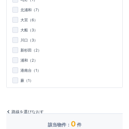
北浦和（
7
）
大宮（
6
）
大船（
3
）
川口（
3
）
新杉田（
2
）
浦和（
2
）
港南台（
1
）
蕨（
1
）
路線を選びなおす
0
該当物件：
件