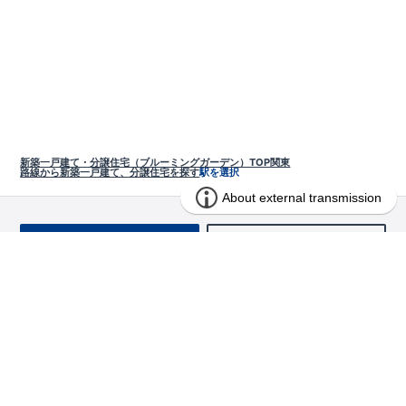
新築一戸建て・分譲住宅（ブルーミングガーデン）TOP
関東
路線から新築一戸建て、分譲住宅を探す
駅を選択
お問い合わせ
求む!! 建売用地
物件を探す
エリアから探す
東栄の家づくり
北海道・東北
長期優良住宅