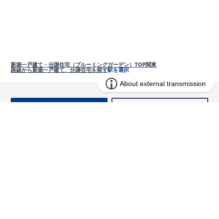
新築一戸建て・分譲住宅（ブルーミングガーデン）TOP
関東
路線から新築一戸建て、分譲住宅を探す
駅を選択
お問い合わせ
求む!! 建売用地
物件を探す
エリアから探す
東栄の家づくり
北海道・東北
長期優良住宅
お役立ちコンテンツ
北海道
宮城県
福島県
住宅性能評価書
関東
ご契約までの道のり