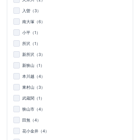
入曽（
3
）
南大塚（
6
）
小平（
1
）
所沢（
1
）
新所沢（
3
）
新狭山（
1
）
本川越（
4
）
東村山（
3
）
武蔵関（
1
）
狭山市（
4
）
田無（
4
）
花小金井（
4
）