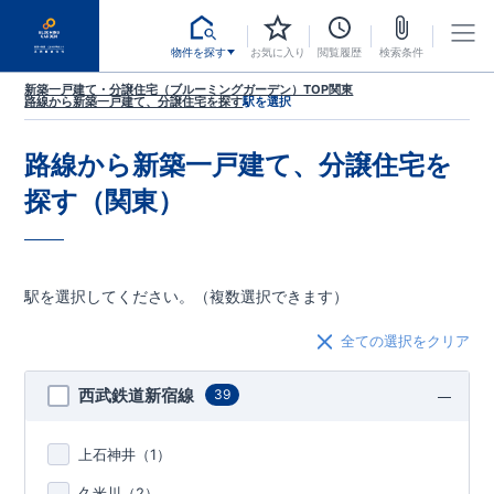
物件を探す
お気に入り
閲覧履歴
検索条件
新築一戸建て・分譲住宅（ブルーミングガーデン）TOP
関東
路線から新築一戸建て、分譲住宅を探す
駅を選択
路線から新築一戸建て、分譲住宅を
探す（関東）
駅を選択してください。（複数選択できます）
全ての選択をクリア
西武鉄道新宿線
39
上石神井（
1
）
久米川（
2
）