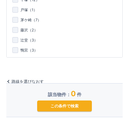
戸塚（
1
）
茅ケ崎（
7
）
藤沢（
2
）
辻堂（
3
）
鴨宮（
3
）
路線を選びなおす
0
該当物件：
件
この条件で検索