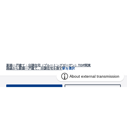
新築一戸建て・分譲住宅（ブルーミングガーデン）TOP
関東
路線から新築一戸建て、分譲住宅を探す
駅を選択
お問い合わせ
求む!! 建売用地
物件を探す
エリアから探す