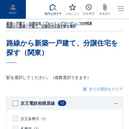
物件を探す
お気に入り
閲覧履歴
検索条件
新築一戸建て・分譲住宅（ブルーミングガーデン）TOP
関東
路線から新築一戸建て、分譲住宅を探す
駅を選択
路線から新築一戸建て、分譲住宅を
探す（関東）
駅を選択してください。（複数選択できます）
全ての選択をクリア
京王電鉄相模原線
12
京王多摩川（
1
）
多摩境（
1
）