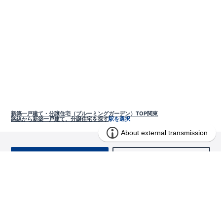
新築一戸建て・分譲住宅（ブルーミングガーデン）TOP
関東
路線から新築一戸建て、分譲住宅を探す
駅を選択
お問い合わせ
求む!! 建売用地
物件を探す
エリアから探す