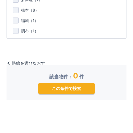
橋本（
8
）
稲城（
1
）
調布（
1
）
路線を選びなおす
0
該当物件：
件
この条件で検索