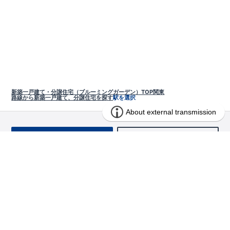
新築一戸建て・分譲住宅（ブルーミングガーデン）TOP
関東
路線から新築一戸建て、分譲住宅を探す
駅を選択
お問い合わせ
求む!! 建売用地
物件を探す
エリアから探す
東栄の家づくり
北海道・東北
長期優良住宅