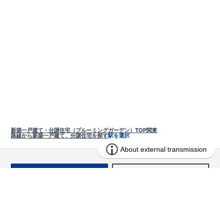
新築一戸建て・分譲住宅（ブルーミングガーデン）TOP
関東
路線から新築一戸建て、分譲住宅を探す
駅を選択
お問い合わせ
求む!! 建売用地
物件を探す