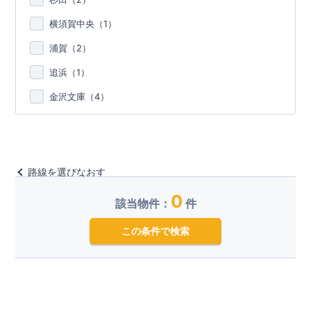
横須賀中央（
1
）
浦賀（
2
）
追浜（
1
）
金沢文庫（
4
）
路線を選びなおす
0
該当物件：
件
この条件で検索