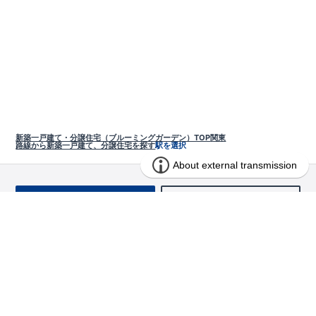
新築一戸建て・分譲住宅（ブルーミングガーデン）TOP
関東
路線から新築一戸建て、分譲住宅を探す
駅を選択
お問い合わせ
求む!! 建売用地
物件を探す
エリアから探す
東栄の家づくり
北海道・東北