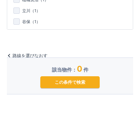
立川（
1
）
谷保（
1
）
路線を選びなおす
0
該当物件：
件
この条件で検索