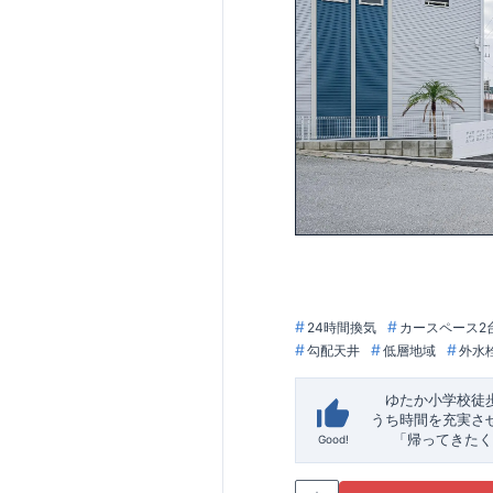
24時間換気
カースペース2
勾配天井
低層地域
外水
ゆたか小学校徒
うち時間を充実さ
「帰ってきたく
Good!
「おしゃれなら