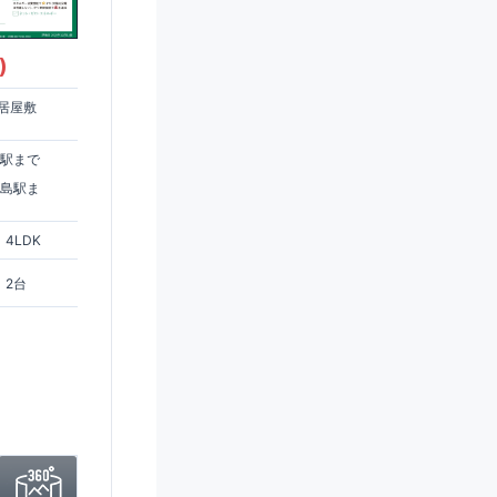
)
居屋敷
住駅まで
ヶ島駅ま
4LDK
2台