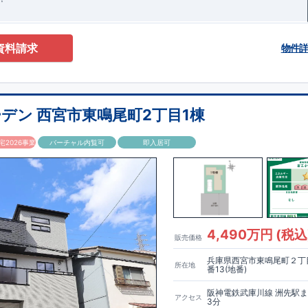
資料請求
物件
デン 西宮市東鳴尾町2丁目1棟
2026事業
バーチャル内覧可
即入居可
4,490万円 (税込
販売価格
兵庫県西宮市東鳴尾町２丁目
所在地
番13(地番)
阪神電鉄武庫川線 洲先駅
アクセス
3分