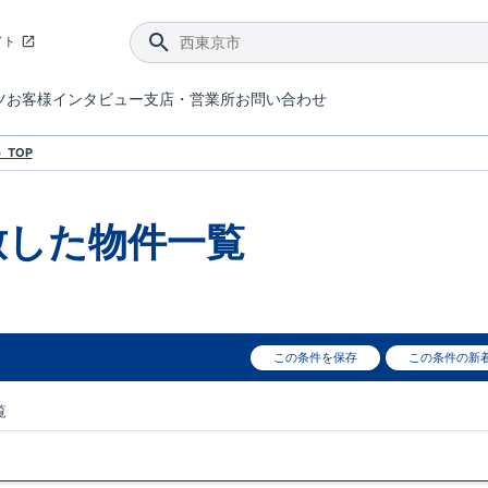
イト
ツ
お客様インタビュー
支店・営業所
お問い合わせ
てダメージを抑える制震技術。
4分野6項目で最高等級を取得！
ブルーミングガーデンは選ばれています。
件があったら行ってみよう！
ブルーミングガーデンは全棟で断熱等性能等級の「5」以上を標準取得しています。
東栄住宅では、地盤に特化した造成部門を社内に設置しお客様が安心して暮らせる土地をご提供するために、様々な取り組みを行っています。
声を大きくしてお伝えすることではないけど、実際に住んでみるとわかってくる。ブルーミングガーデンがこだわる「暮らしやすさ」を少しだけご紹介。
住宅にまつわるコラム。エリアから、キーワードから検索ができます。
室内空間を快適に保つ断熱性能
｢良い家を作って、きちんと手入れをして、長く大切に使う｣ことを目的とした、国が定めた7つの技術基準をクリ
ここまでやって低価格。コストパフォー
東栄住宅の特徴のひとつが自社一貫体制。土地の仕入れからお客様のご入居まで、東栄住宅のスタッフが携わっています。
東栄住宅の『分譲住宅』、『注文住宅』をご紹介いただくことでご紹介者様・ご成約いただいたお客様双方に特典をお贈りします。
TOP
致した
物件一覧
この条件を保存
この条件の新
覧