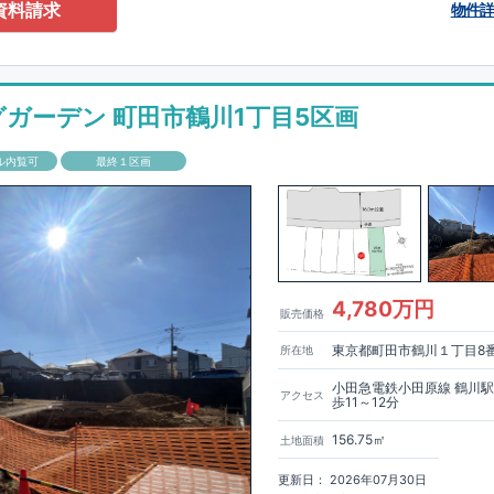
0-2201
（火・水曜日定休日、年末年始休み）
資料請求
物件
ありません！全棟標準搭載
床下換気システム・ガス衣類乾燥機・食洗器・宅
電子キー・浴室換気乾燥機・防犯ガラス
材は
防腐・防蟻性
を確保するため、構造用集成材に
ヒノキ
を使用しておりま
グガーデン 町田市鶴川1丁目5区画
もっと詳しく
「いい家を作って、きちんと手入れをして、長く大切に使う」
ル内覧可
最終１区画
、
国が定めた
7
つの厳しい技術基準をクリアした物件だけが認定を受けられ
て認定を受けるためには、国が定めた下記
7
つの技術基準をクリアする必要
住宅は全棟でクリア！①耐震性②劣化対策③維持管理性④住戸面積⑤省エネ
境⑦維持保全管理
して、住宅ローン金利優遇、固定資産税の減税、中古市場での売却時にも有
能評価ダブル取得
もっと詳しく
「設計」と「建設」のダブルで
4,780万円
販売価格
います！図面を第三者機関へ提出します。外部評価委員が建設中に
3
回、竣
査が行われます。構造の安定、劣化の軽減、維持管理への配慮、温熱環
東京都町田市鶴川１丁目8
所在地
空間アイディアを
ショート動画
で
費量（断熱等性能）の必須
す。
ここをクリッ
ク
4
分野、空気環境で、最高等級取得！
■
耐震等級
東栄住宅の建物は、国が定めた耐震最高等級
3
を取得。建築基準法に定め
小田急電鉄小田原線 鶴川
アクセス
歩11～12分
に一度発生する地震に対して、倒壊、崩壊しない｣という基準から、さらに
成しています。
■
耐風等級
2
災害時の損傷の受けにくさを評価されていま
156.75㎡
土地面積
定められている暴風による力（
500
年に
1
度）のさらに
1.2
倍の暴風に対して
ことで耐風最高等級
2
を取得しています。
■
自社一貫体制
もっと詳しく
東
更新日： 2026年07月30日
入れ、設計、施工、販売、メンテナンスまで、すべてのプロセスに携わって