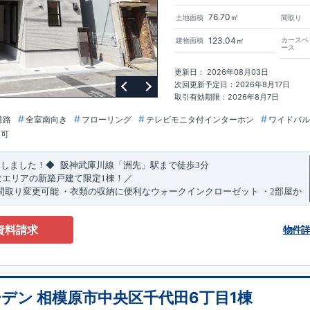
76.70㎡
土地面積
間取り
123.04㎡
カースペ
建物面積
ース
更新日： 2026年08月03日
次回更新予定日：2026年8月17日
取引有効期限：2026年8月7日
道路
全室南向き
フローリング
テレビモニタ付インターホン
ワイドバル
更可
​
​
たしました！◆
阪神武庫川線
「洲先」
駅まで
徒歩
3
分
なエリアの新築戸建て限定1棟！／
間取り変更可能
・衣類の収納に便利な
ウォークインクローゼット
・2部屋か
きバルコニー
・デザインと機能性を兼ね備えた
オープンサニタリー
irodori
​
​
見渡せる
対面キッチン
・お買い物施設（関西スーパー）
徒歩10分
(
約787ｍ
)
資料請求
物件
)
で設置可能！
（オプション）
特設ページにジャンプします↓
ザイン賞
3
プロジェクト同時受賞
・
「木造住宅用制震ダンパー/
東栄セー
・
「地盤改良工法/R-Evolve
パイル」
・
「宅地開発手法/
簡単に地図から
回キッズデザイン
賞
受賞
・
2024
年、東栄住宅の新たな空間提案
「マルチ
デン 相模原市中央区千代田6丁目1棟
可能です！
受賞いたしました！
○
耐震等級最高
等
級3
・数百年に一度の地震に耐える
​
い合わせください♪
！
・さらに繰り返しの地震に強い
西宮営業所
TEL
制震
：
0798-38-1246
ダンパー
採用で安心！
(
定休日：火・水・年末
○
BELS
・