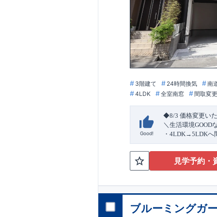
3階建て
24時間換気
南
4LDK
全室南窓
間取変
◆8/3
価格変更い
＼生活環境
GOOD
Good!
・4
LDK
→5
LDK
へ
ら行き来できる
続
・リビング全体を
見学予約・
・網戸
11万円
(
税込
↓クリックすると
2024
年グッドデ
○
フティダンパー」
消せる道」
○
第18
ブルーミングガー
エント
平日・休日ご内覧
ラ
ンス」
が
力の
ぜひお気軽にお問
1.5
倍の耐震性