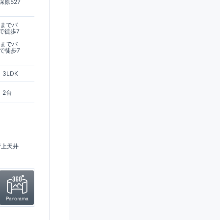
原527
駅までバ
で徒歩7
駅までバ
で徒歩7
3LDK
2台
折上天井