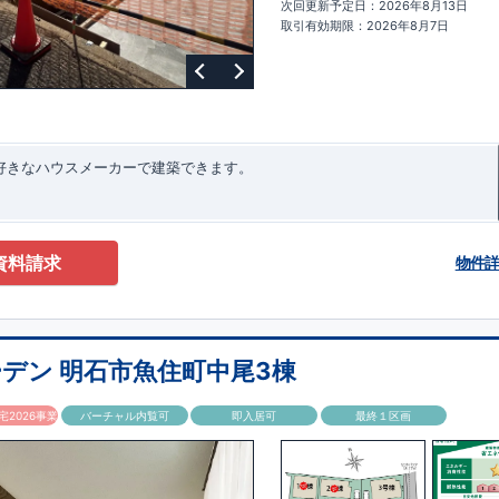
次回更新予定日：2026年8月13日
ターサポート
もっと詳しく
快適に暮らすことができる住宅の品質を長
取引有効期限：2026年8月7日
るには、定期的な点検を実施することが重要です。
最大
60
年間の保証制度
ちろん、定期点検以外でも万一不具合が発生した際は対応いたします。
お好きなハウスメーカーで建築できます。
資料請求
物件
デン 明石市魚住町中尾3棟
2026事業
バーチャル内覧可
即入居可
最終１区画