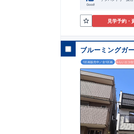
Good!
見学予約・
ブルーミングガー
1区画販売中／全1区画
みらいエコ住宅