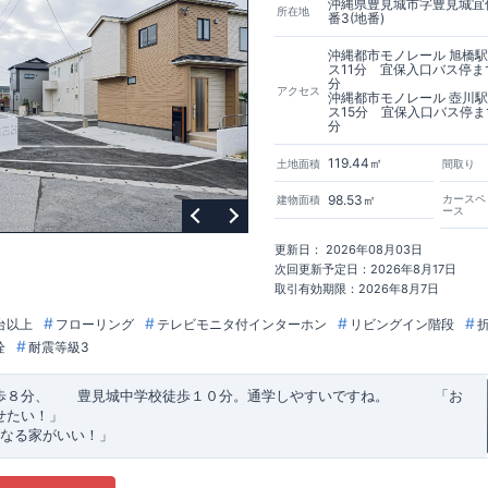
沖縄県豊見城市字豊見城宜保
所在地
番3(地番)
沖縄都市モノレール 旭橋
ス11分 宜保入口バス停ま
分
アクセス
沖縄都市モノレール 壺川
ス15分 宜保入口バス停ま
分
119.44㎡
土地面積
間取り
98.53㎡
カースペ
建物面積
ース
更新日： 2026年08月03日
次回更新予定日：2026年8月17日
取引有効期限：2026年8月7日
台以上
フローリング
テレビモニタ付インターホン
リビングイン階段
栓
耐震等級3
歩８分、 豊見城中学校徒歩１０分。通学しやすいですね。
​ ​ ​ ​
「お
せたい！」
なる家がいい！」
建売住宅もありかも！」