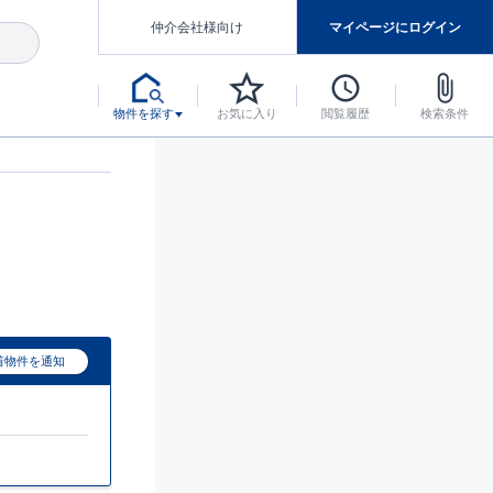
仲介会社様向け
マイページにログイン
物件を探す
お気に入り
閲覧履歴
検索条件
アした認定住宅です。
マンスには自信があります。
デザインテイストごとにサブブランドを開設し、意匠性の高い住宅を、よりわかりやすく、手の届きやすい形でご提案していきます。
東栄住宅では、お引渡し後最大10回の無料定期点検と最大60年間の品質保証を実施しています。
当サイトについて、ブルーミングガーデンシリーズに関して、東栄ホームサービス株式会社について。
デザインで、分譲住宅を変えていく。
着物件を通知