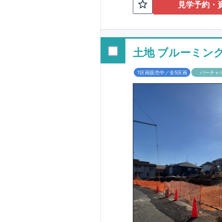
TEL:098-86
見学予約・
■
オプションでは
配ボックス・玄関
■
１階廻りの構造
す！
土地 ブルーミン
■
長期優良住宅
1区画販売中／全5区画
バーチャ
という考え方の下
る長期優良住宅。
長期優良住宅とし
があります。東栄
ルギー性⑥居住環
そのほかの魅力と
利です。
■
住宅性
性能を評価されて
工時に
1
回の現場検
■
当社こだわりの
境・エネルギー消
ご紹介していま
3
もっと詳しく
られた、｢数百年
1.5
倍の耐震力を達
す。建築基準法に
も損傷を生じない
栄住宅は土地の仕