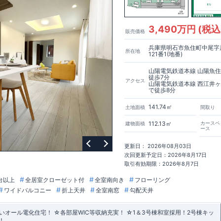
3,490万円 (税込
販売価格
兵庫県明石市魚住町中尾字
所在地
121番1(地番)
山陽電気鉄道本線 山陽魚
徒歩7分
アクセス
山陽電気鉄道本線 西江井
で徒歩8分
141.74㎡
土地面積
間取り
112.13㎡
カースペ
建物面積
ース
更新日： 2026年08月03日
次回更新予定日：2026年8月17日
取引有効期限：2026年8月7日
台以上
全居室クローゼット付
全室南向き
フローリング
ワイドバルコニー
折上天井
全室南窓
勾配天井
オール電化住宅！ ☆各部屋WIC等収納充実！ ☆1＆3号棟和室採用！2号棟キッ
！