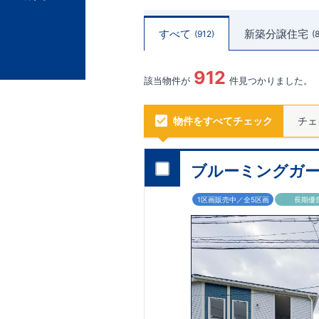
すべて
新築分譲住宅
912
912
該当物件が
件見つかりました。
物件をすべてチェック
チェ
ブルーミングガー
1区画販売中／全5区画
長期優