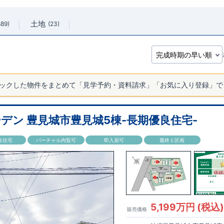
土地
889
23
ックした物件をまとめて「見学予約・資料請求」「お気に入り登録」で
デン 豊見城市豊見城5棟-長期優良住宅-
良住宅
バーチャル内覧可
即入居可
最終１区画
5,199万円 (税込
販売価格