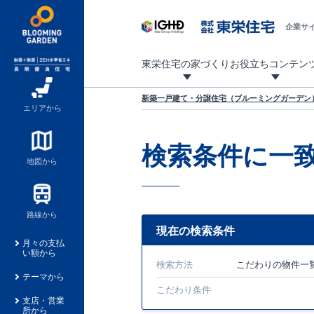
企業サ
東栄住宅の家づくり
お役立ちコンテン
地震に強い東栄住宅！ブルーミングガーデンは全棟住宅性能評価最高等級を取得！
「暮らしを豊かに」「帰ってきたくなる家」「お家時間を充実させたい」その想いから自社の設計士がお客様のニーズを反映した住み心地の良い新たな仕様を定期的にお届けしていきます。
設計から完成まで、国が定めた第三者機関が住宅性能を評価します
不動産（新築一戸建て・土地・条件付売地）購入は、各種手続きや見慣れない言葉などがたくさんあります。そんな不安もスッキリ解消！
東栄住宅に関する大切なキーワードの意味を一覧から見ることができます。
自社設計士考案の新仕様プロジェクト始動！
揺れに耐えるだけではなく、揺れ自体を低減し
ブルーミングガーデンは全棟住宅性能表示制度
家づくりのプロである業者さん、内情を知り尽くした東栄住宅の社員にも
現地見学するとメリットいっぱい！気になる物
家づくりのプロにも選ばれています
もっと暮らし快適プロジェクト
新築一戸建て・分譲住宅（ブルーミングガーデン）
エリアから
検索条件に一
地図から
路線から
現在の検索条件
月々の支払
い額から
検索方法
こだわり
の物件一
テーマから
こだわり条件
支店・営業
所から