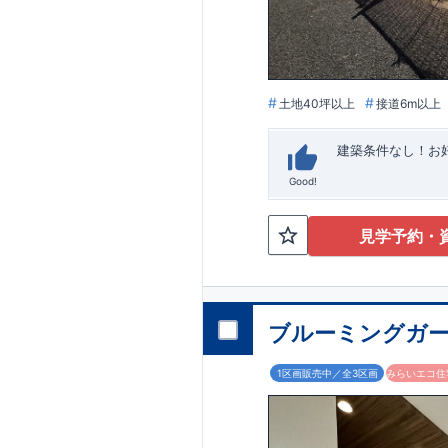
います。
■
アフ
期にわたり維持す
がございます。も
土地40坪以上
接道6m以上
建築条件なし！​
Good!
見学予約・
ブルーミングガー
1区画販売中／全3区画
みらいエコ住宅