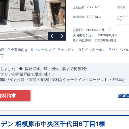
76.70㎡
土地面積
間取り
123.04㎡
カースペ
建物面積
ース
更新日： 2026年08月03日
次回更新予定日：2026年8月17日
取引有効期限：2026年8月8日
道路
全室南向き
フローリング
テレビモニタ付インターホン
ワイドバル
更可
​
​
たしました！◆
阪神武庫川線
「洲先」
駅まで
徒歩
3
分
なエリアの新築戸建て限定1棟！／
間取り変更可能
・衣類の収納に便利な
ウォークインクローゼット
・2部屋か
きバルコニー
・デザインと機能性を兼ね備えた
オープンサニタリー
irodori
​
​
見渡せる
対面キッチン
・お買い物施設（関西スーパー）
徒歩10分
(
約787ｍ
)
資料請求
物件
)
で設置可能！
（オプション）
特設ページにジャンプします↓
ザイン賞
3
プロジェクト同時受賞
・
「木造住宅用制震ダンパー/
東栄セー
・
「地盤改良工法/R-Evolve
パイル」
・
「宅地開発手法/
簡単に地図から
回キッズデザイン
賞
受賞
・
2024
年、東栄住宅の新たな空間提案
「マルチ
デン 相模原市中央区千代田6丁目1棟
可能です！
受賞いたしました！
○
耐震等級最高
等
級3
・数百年に一度の地震に耐える
​
い合わせください♪
！
・さらに繰り返しの地震に強い
西宮営業所
TEL
制震
：
0798-38-1246
ダンパー
採用で安心！
(
定休日：火・水・年末
○
BELS
・