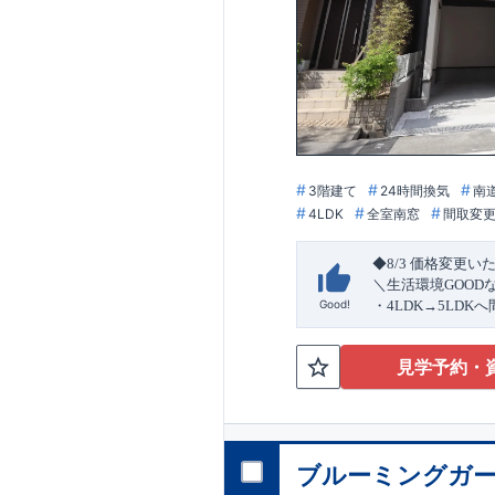
3階建て
24時間換気
南
4LDK
全室南窓
間取変
◆8/3
価格変更い
＼生活環境
GOOD
Good!
・4
LDK
→5
LDK
へ
ら行き来できる
続
・リビング全体を
見学予約・
・網戸
11万円
(
税込
↓クリックすると
2024
年グッドデ
○
フティダンパー」
消せる道」
○
第18
ブルーミングガー
エント
平日・休日ご内覧
ラ
ンス」
が
力の
ぜひお気軽にお問
1.5
倍の耐震性