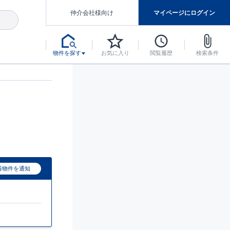
仲介会社様向け
マイページにログイン
物件を探す
お気に入り
閲覧履歴
検索条件
アした認定住宅です。
マンスには自信があります。
デザインテイストごとにサブブランドを開設し、意匠性の高い住宅を、よりわかりやすく、手の届きやすい形でご提案していきます。
東栄住宅では、お引渡し後最大10回の無料定期点検と最大60年間の品質保証を実施しています。
当サイトについて、ブルーミングガーデンシリーズに関して、東栄ホームサービス株式会社について。
デザインで、分譲住宅を変えていく。
着物件を通知