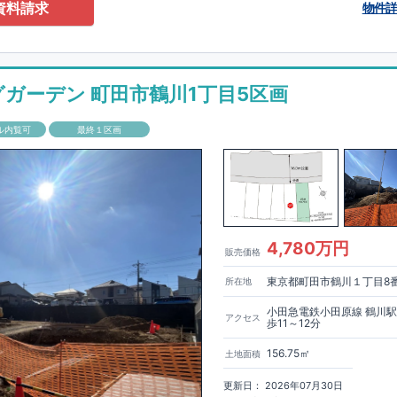
0-2201
（火・水曜日定休日、年末年始休み）
資料請求
物件
ありません！全棟標準搭載
床下換気システム・ガス衣類乾燥機・食洗器・宅
電子キー・浴室換気乾燥機・防犯ガラス
材は
防腐・防蟻性
を確保するため、構造用集成材に
ヒノキ
を使用しておりま
グガーデン 町田市鶴川1丁目5区画
もっと詳しく
「いい家を作って、きちんと手入れをして、長く大切に使う」
ル内覧可
最終１区画
、
国が定めた
7
つの厳しい技術基準をクリアした物件だけが認定を受けられ
て認定を受けるためには、国が定めた下記
7
つの技術基準をクリアする必要
住宅は全棟でクリア！①耐震性②劣化対策③維持管理性④住戸面積⑤省エネ
境⑦維持保全管理
して、住宅ローン金利優遇、固定資産税の減税、中古市場での売却時にも有
能評価ダブル取得
もっと詳しく
「設計」と「建設」のダブルで
4,780万円
販売価格
います！図面を第三者機関へ提出します。外部評価委員が建設中に
3
回、竣
査が行われます。構造の安定、劣化の軽減、維持管理への配慮、温熱環
東京都町田市鶴川１丁目8
所在地
空間アイディアを
ショート動画
で
費量（断熱等性能）の必須
す。
ここをクリッ
ク
4
分野、空気環境で、最高等級取得！
■
耐震等級
東栄住宅の建物は、国が定めた耐震最高等級
3
を取得。建築基準法に定め
小田急電鉄小田原線 鶴川
アクセス
歩11～12分
に一度発生する地震に対して、倒壊、崩壊しない｣という基準から、さらに
成しています。
■
耐風等級
2
災害時の損傷の受けにくさを評価されていま
156.75㎡
土地面積
定められている暴風による力（
500
年に
1
度）のさらに
1.2
倍の暴風に対して
ことで耐風最高等級
2
を取得しています。
■
自社一貫体制
もっと詳しく
東
更新日： 2026年07月30日
入れ、設計、施工、販売、メンテナンスまで、すべてのプロセスに携わって