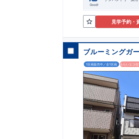
Good!
見学予約・
ブルーミングガー
1区画販売中／全1区画
みらいエコ住宅