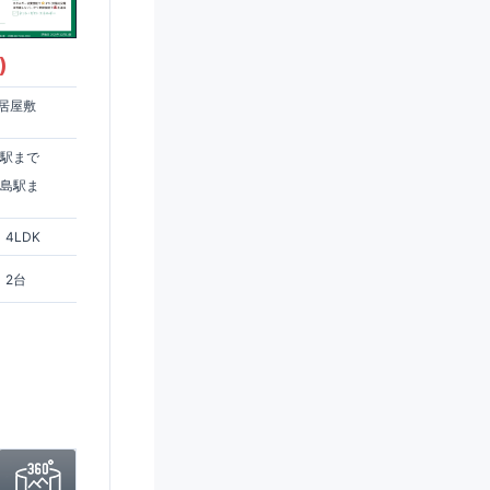
)
居屋敷
住駅まで
ヶ島駅ま
4LDK
2台