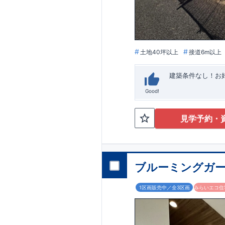
います。
■
アフ
期にわたり維持す
がございます。も
土地40坪以上
接道6m以上
建築条件なし！​
Good!
見学予約・
ブルーミングガー
1区画販売中／全3区画
みらいエコ住宅