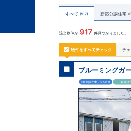
すべて
新築分譲住宅
917
917
該当物件が
件見つかりました。
物件をすべてチェック
チェ
ブルーミングガー
1区画販売中／全5区画
長期優