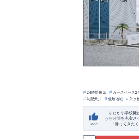
24時間換気
カースペース2
勾配天井
低層地域
外水
ゆたか小学校徒
うち時間を充実さ
「帰ってきたく
Good!
「おしゃれなら