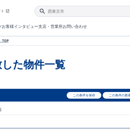
イト
ツ
お客様インタビュー
支店・営業所
お問い合わせ
てダメージを抑える制震技術。
4分野6項目で最高等級を取得！
ブルーミングガーデンは選ばれています。
件があったら行ってみよう！
ブルーミングガーデンは全棟で断熱等性能等級の「5」以上を標準取得しています。
東栄住宅では、地盤に特化した造成部門を社内に設置しお客様が安心して暮らせる土地をご提供するために、様々な取り組みを行っています。
声を大きくしてお伝えすることではないけど、実際に住んでみるとわかってくる。ブルーミングガーデンがこだわる「暮らしやすさ」を少しだけご紹介。
住宅にまつわるコラム。エリアから、キーワードから検索ができます。
室内空間を快適に保つ断熱性能
｢良い家を作って、きちんと手入れをして、長く大切に使う｣ことを目的とした、国が定めた7つの技術基準をクリ
ここまでやって低価格。コストパフォー
東栄住宅の特徴のひとつが自社一貫体制。土地の仕入れからお客様のご入居まで、東栄住宅のスタッフが携わっています。
東栄住宅の『分譲住宅』、『注文住宅』をご紹介いただくことでご紹介者様・ご成約いただいたお客様双方に特典をお贈りします。
TOP
致した
物件一覧
この条件を保存
この条件の新
覧