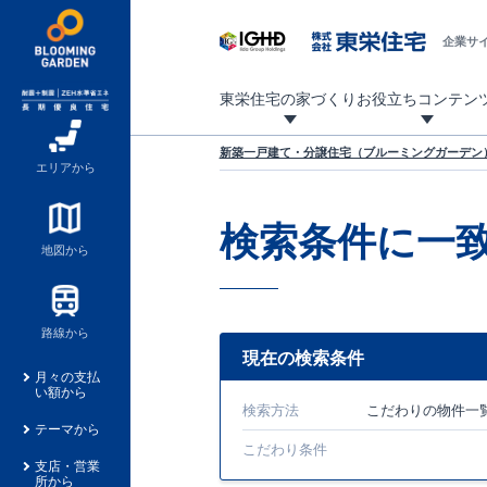
企業サ
東栄住宅の家づくり
お役立ちコンテン
地震に強い東栄住宅！ブルーミングガーデンは全棟住宅性能評価最高等級を取得！
「暮らしを豊かに」「帰ってきたくなる家」「お家時間を充実させたい」その想いから自社の設計士がお客様のニーズを反映した住み心地の良い新たな仕様を定期的にお届けしていきます。
設計から完成まで、国が定めた第三者機関が住宅性能を評価します
不動産（新築一戸建て・土地・条件付売地）購入は、各種手続きや見慣れない言葉などがたくさんあります。そんな不安もスッキリ解消！
東栄住宅に関する大切なキーワードの意味を一覧から見ることができます。
自社設計士考案の新仕様プロジェクト始動！
揺れに耐えるだけではなく、揺れ自体を低減し
ブルーミングガーデンは全棟住宅性能表示制度
家づくりのプロである業者さん、内情を知り尽くした東栄住宅の社員にも
現地見学するとメリットいっぱい！気になる物
家づくりのプロにも選ばれています
もっと暮らし快適プロジェクト
新築一戸建て・分譲住宅（ブルーミングガーデン）
エリアから
検索条件に一
地図から
路線から
現在の検索条件
月々の支払
い額から
検索方法
こだわり
の物件一
テーマから
こだわり条件
支店・営業
所から