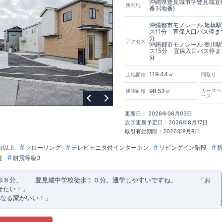
沖縄県豊見城市字豊見城宜保
所在地
番3(地番)
沖縄都市モノレール 旭橋
ス11分 宜保入口バス停ま
分
アクセス
沖縄都市モノレール 壺川
ス15分 宜保入口バス停ま
分
119.44㎡
土地面積
間取り
98.53㎡
カースペ
建物面積
ース
更新日： 2026年08月03日
次回更新予定日：2026年8月17日
取引有効期限：2026年8月8日
台以上
フローリング
テレビモニタ付インターホン
リビングイン階段
栓
耐震等級3
歩８分、 豊見城中学校徒歩１０分。通学しやすいですね。
​ ​ ​ ​
「お
せたい！」
なる家がいい！」
建売住宅もありかも！」