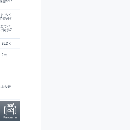
原527
駅までバ
で徒歩7
駅までバ
で徒歩7
3LDK
2台
折上天井