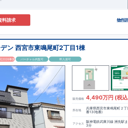
資料請求
物件
デン 西宮市東鳴尾町2丁目1棟
2026事業
バーチャル内覧可
即入居可
4,490万円 (税込
販売価格
兵庫県西宮市東鳴尾町２丁目
所在地
番13(地番)
阪神電鉄武庫川線 洲先駅
アクセス
3分