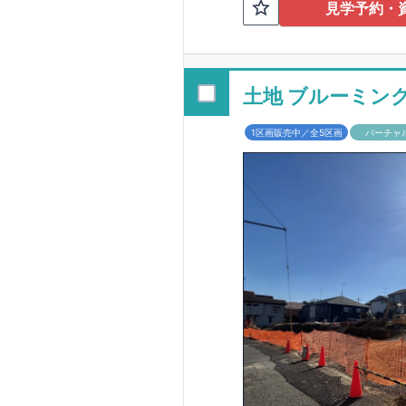
TEL:098-86
見学予約・
■
オプションでは
配ボックス・玄関
■
１階廻りの構造
す！
土地 ブルーミン
■
長期優良住宅
1区画販売中／全5区画
バーチャ
という考え方の下
る長期優良住宅。
長期優良住宅とし
があります。東栄
ルギー性⑥居住環
そのほかの魅力と
利です。
■
住宅性
性能を評価されて
工時に
1
回の現場検
■
当社こだわりの
境・エネルギー消
ご紹介していま
3
もっと詳しく
られた、｢数百年
1.5
倍の耐震力を達
す。建築基準法に
も損傷を生じない
栄住宅は土地の仕