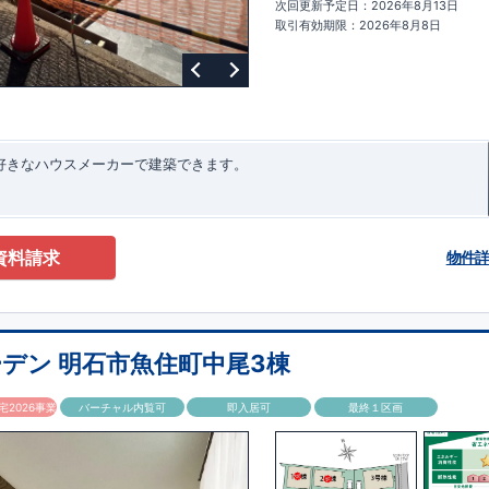
次回更新予定日：2026年8月13日
ターサポート
もっと詳しく
快適に暮らすことができる住宅の品質を長
取引有効期限：2026年8月8日
るには、定期的な点検を実施することが重要です。
最大
60
年間の保証制度
ちろん、定期点検以外でも万一不具合が発生した際は対応いたします。
お好きなハウスメーカーで建築できます。
資料請求
物件
デン 明石市魚住町中尾3棟
2026事業
バーチャル内覧可
即入居可
最終１区画