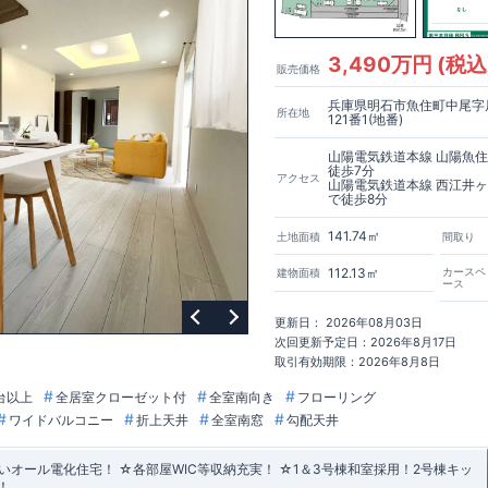
3,490万円 (税込
販売価格
兵庫県明石市魚住町中尾字
所在地
121番1(地番)
山陽電気鉄道本線 山陽魚
徒歩7分
アクセス
山陽電気鉄道本線 西江井
で徒歩8分
141.74㎡
土地面積
間取り
112.13㎡
カースペ
建物面積
ース
更新日： 2026年08月03日
次回更新予定日：2026年8月17日
取引有効期限：2026年8月8日
台以上
全居室クローゼット付
全室南向き
フローリング
ワイドバルコニー
折上天井
全室南窓
勾配天井
オール電化住宅！ ☆各部屋WIC等収納充実！ ☆1＆3号棟和室採用！2号棟キッ
！