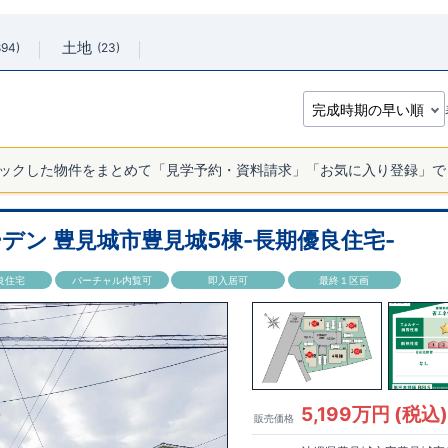
土地
894
23
ックした物件をまとめて「見学予約・資料請求」「お気に入り登録」で
デン 豊見城市豊見城5棟-長期優良住宅-
良住宅
バーチャル内覧可
即入居可
最終１区画
5,199万円 (税込
販売価格