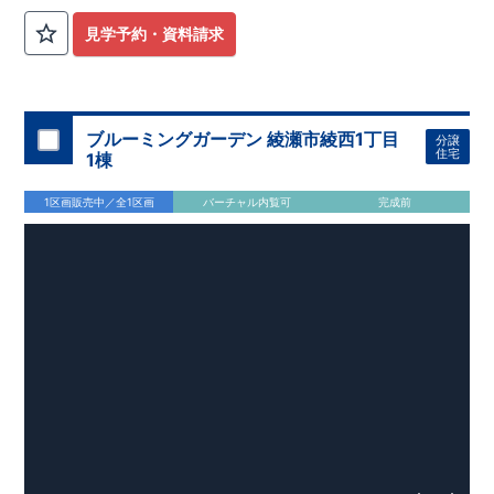
見学予約・資料請求
ブルーミングガーデン 綾瀬市綾西1丁目
分譲
住宅
1棟
1区画販売中／全1区画
バーチャル内覧可
完成前