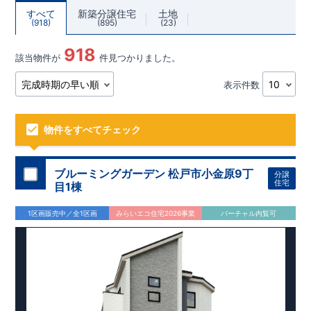
すべて
新築分譲住宅
土地
918
895
23
918
該当物件が
件見つかりました。
表示件数
物件をすべてチェック
ブルーミングガーデン 松戸市小金原9丁
分譲
住宅
目1棟
1区画販売中／全1区画
みらいエコ住宅2026事業
バーチャル内覧可