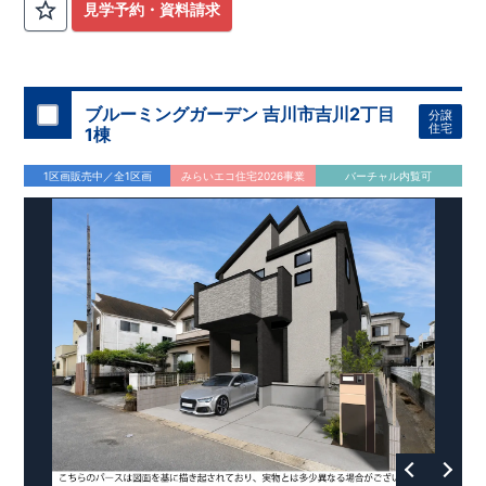
等）わんちゃんの遊び場などで活用も！ ③ 広々とした解放
見学予約・資料請求
感で日々の暮らしが豊かに♪
ブルーミングガーデン 吉川市吉川2丁目
分譲
住宅
1棟
1区画販売中／全1区画
みらいエコ住宅2026事業
バーチャル内覧可