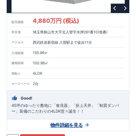
4,880万円 (税込)
販売価格
埼玉県狭山市大字北入曽字水押261番10(地番)
所在地
西武鉄道新宿線 入曽駅まで徒歩11分
アクセス
150.99㎡
土地面積
100.96㎡
建物面積
4LDK
間取り
2台
カースペース
Good!
45坪のゆったり敷地に「食洗器」「折上天井」「制震ダンパ
ー」装備のこだわりの4LDK堂々誕生！！
物件詳細を見る