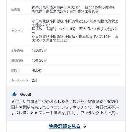
神奈川県相模原市南区東大沼４丁目4140番15(地番)、
所在地
相模原市南区東大沼4丁目23番5(住居表示)
小田急電鉄小田原線,小田急電鉄江ノ島線 相模大野駅ま
で徒歩29分
横浜線 古淵駅までバス14分 西大沼バス停まで徒歩2
アクセス
分
小田急電鉄小田原線 小田急相模原駅までバス14分 西
大沼バス停まで徒歩2分
120.03㎡
土地面積
100.20㎡
建物面積
4LDK
間取り
2台
カースペース
Good!
★忙しい共働き世帯の暮らしを考え抜いた、家事動線と収納計
画♪ ★開放感あふれるペニンシュラキッチンで、毎日の家事が
より快適に♪ ★フロート階段を採用し、ワンランク上の上質な
住空間を実現！ ★空間に上質感を演出する【グラビオエッジ】
採用！ 住宅設備機器保証サービス対象物件▶▶あんしんプラチ
物件詳細を見る
ナパック15年保証12万円(税込)