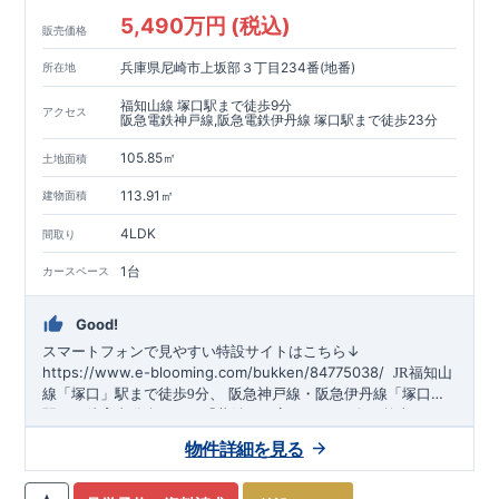
5,490万円 (税込)
販売価格
兵庫県尼崎市上坂部３丁目234番(地番)
所在地
福知山線 塚口駅まで徒歩9分
アクセス
阪急電鉄神戸線,阪急電鉄伊丹線 塚口駅まで徒歩23分
105.85㎡
土地面積
113.91㎡
建物面積
4LDK
間取り
1台
カースペース
Good!
スマートフォンで見やすい特設サイトはこちら↓
https://www.e-blooming.com/bukken/84775038/
​
JR福知山
​
線
「塚口」
駅まで
徒歩
9
分、
阪急神戸線・阪急伊丹線
「塚口」
​
駅まで
＼日々の家事を楽にする「共働きの家」シリーズ／
徒歩
23
分
乾太くん、
​
グラビオエッジ、タンクレストイレ
(1
階
)
を採用！
物件詳細を見る
・開放感あふれる
折上天井
、
吹抜
・雨が降っても安心な
インナ
ーバルコニー
・デザインと機能性を兼ね備えた
オープンサニタ