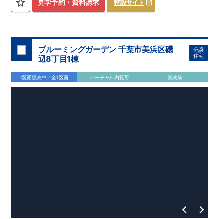
リー
irodori
・お洒落で開放感のあるデザインが魅力の
ペニンシ
見学予約・資料請求
特設サイト
ュラキッチン
・網戸
11万円
(
・食品や調理器具の収納に重宝する
税込
)
で設置可能！
（オプション）
可動棚付きパ
​
ントリー
↓クリックすると特設ページにジャンプします↓
・お買い物施設（コープこうべコープ尼崎近松）
徒歩
​
2024
年グッドデザイン賞
3
プロジェクト同時受賞
3分
○
(
約230ｍ
)
・
「木造
住宅用制震ダンパー/
東栄セーフティダンパー」
・
「地盤改良
工法/R-Evolve
パイル」
・
「宅地開発手法/
簡単に地図から消
ブルーミングガーデン 千葉市美浜区磯
分譲
せる道」
未完成でも近隣完成物件にてご内覧可能です！
○
第18
回キッズデザイン
賞
受賞
・
2024
年、東栄住宅
住宅
辺8丁目1棟
の新たな空間提案
ぜひお気軽にお問い合わせください♪
「マルチエント
ラ
ンス」
西宮営業所
が受賞いたしまし
TEL
：
0798-
​
た！
38-1246
○
耐震等級最高
(
定休日：火・水・年末年始
等
級3
・数百年に一度の地震に耐える力
)
1区画販売中／全1区画
バーチャル内覧可
完成前
の
1.5
倍の耐震性！
・さらに繰り返しの地震に強い
制震
ダンパ
ー
採用で安心！
○
長期優良住宅
・住宅ローン控減額、固定資
産税減額期間拡充などの嬉しい税制面優遇が受けられます！
○
BELS
・エコ住宅としての性能評価を全号棟が取得していま
す！
○
住宅性能評価ダブ
ル
取得
・『設計』住宅性能評価…建
物設計段階で、国が認めた第三者機関が評価しております。
・『建設』住宅性能評価…評価を受けた図面通りに施工され
ているか、建設までに計
4
回チェックが行われます。