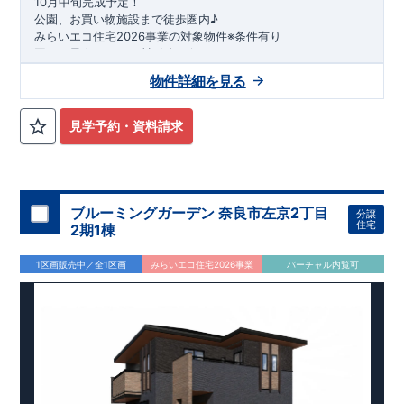
10月中旬完成予定！
公園、お買い物施設まで徒歩圏内♪
みらいエコ住宅2026事業の対象物件※条件有り
国から最大75万円の補助金が得られます！
​※補助金額より事務手数料として99000 円（税込）及び振込手
物件詳細を見る
数料が差し引かれます。
★周辺施設★
・
貝の花小学校
・・徒歩10分
見学予約・資料請求
・
栗ケ沢中学校
・・徒歩4分
・
けやきの森保育園貝の花
・・徒歩10分
・
ひばり公園
・・徒歩3分
・
セブンイレブン松戸小金原8丁目店
・・徒歩7分
・
テラスモール松戸
・・車5分
ブルーミングガーデン 奈良市左京2丁目
分譲
​★魅力的な間取り★
住宅
2期1棟
​・
玄関吹抜
採用！吹抜からは
柔らかな日差し
が差し込みます♪
・広々
土間収納
・
ファミリークローク
！
1区画販売中／全1区画
みらいエコ住宅2026事業
バーチャル内覧可
・リビングは
折上天井で高さ
を出し、
開放感
をプラス！
・
食器洗い機
完備♪家事の
負担軽減
に
！
キッチンから
リビング全体
が見渡せ、
家族と時間を共有
しな
がら家事ができます♪
・冷蔵庫や棚を置いても
家族がすれ違える
奥行のあるキッチン
スペース◎
・
オープンサニタリーirodori
採用！
段差のないシームアンダーボウルでお手入れ楽々◎