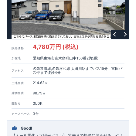
4,780万円 (税込)
販売価格
愛知県東海市富木島町山中150番2(地番)
所在地
名鉄常滑線,名鉄河和線 太田川駅までバス15分 富田バ
アクセス
ス停まで徒歩4分
214.62㎡
土地面積
98.75㎡
建物面積
3LDK
間取り
3台
カースペース
Good!
【オール電化・太陽光パネル】 将来まで快適に暮らせる、やさ