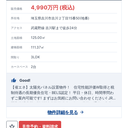
4,990万円 (税込)
販売価格
埼玉県吉川市吉川２丁目15番50(地番)
所在地
武蔵野線 吉川駅まで徒歩24分
アクセス
125.00㎡
土地面積
111.37㎡
建物面積
3LDK
間取り
2台
カースペース
Good!
【省エネ】太陽光パネル設置物件！
​ ​
住宅性能評価W取得と税
制待遇の長期優良住宅・BELS認定！
平日・休日、時間帯問わ
ずご案内可能です!
まずはお気軽にお問い合わせください!
JR武
蔵野線
関小学校
「吉川」
徒歩9分、
駅徒歩24分
中央中学校
！
徒歩17分! お子様の通学も安心で
す♪
◎物件のポイント
敷地は、
37坪
!
駐車スペースは『
2
台
』!
物件詳細を見る
（内１台軽自動車）
小学校、保育園、スーパー、コンビニ、病
院、公園など
◆収納も沢山あります！
徒歩12分
以内
​
・大容量の収納があり整理整頓しやす
い
『ウォークインクローゼット』
​
・掃除機や小物類など収納が
見学予約・資料請求