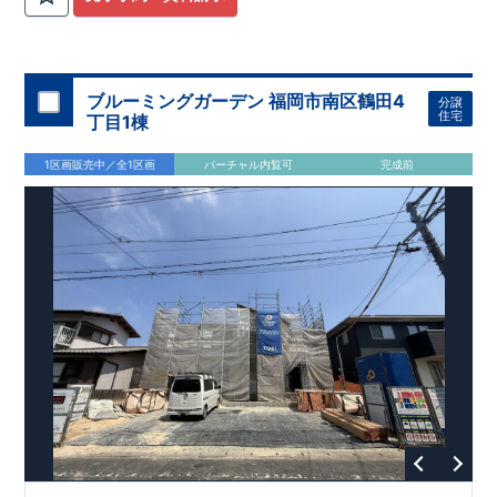
出来る
『リビング収納』
◆こだわりの内装！
・LDKは
空間演出
した折り上げ天井
・開放感のある
『アイランド風オープンキッ
チン』
​
・吹き抜けからの採光で明るく開放的な
『吹抜天井』
​
・2階の主寝室は、仕切れる
『主寝室可変型』
タイプです
​
◆便
利な設備！
・掃除に便利な
『バルコニー水栓』
・雨の日でも
ブルーミングガーデン 福岡市南区鶴田4
分譲
洗濯物が干せる
『室内物干』
・梅雨時や花粉の時期のお洗濯も
住宅
丁目1棟
安心
『浴室乾燥暖房機』
1区画販売中／全1区画
バーチャル内覧可
完成前