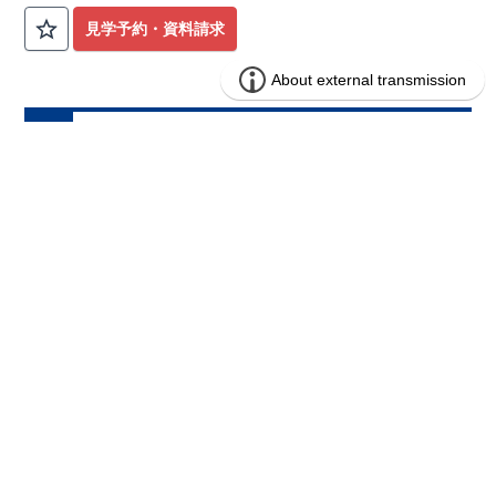
見学予約・資料請求
ブルーミングガーデン さいたま市見沼
分譲
住宅
区東大宮2丁目1棟
1区画販売中／全1区画
みらいエコ住宅2026事業
ZEH住宅