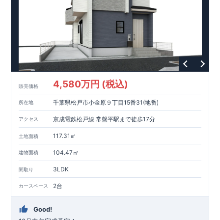
4,580万円 (税込)
販売価格
千葉県松戸市小金原９丁目15番31(地番)
所在地
京成電鉄松戸線 常盤平駅まで徒歩17分
アクセス
117.31㎡
土地面積
104.47㎡
建物面積
3LDK
間取り
2台
カースペース
Good!