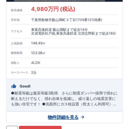
4,980万円 (税込)
販売価格
千葉県船橋市飯山満町３丁目1709番121(地番)
所在地
東葉高速鉄道 飯山満駅まで徒歩14分
アクセス
京成電鉄松戸線,東葉高速鉄道 北習志野駅まで徒歩18分
148.49㎡
土地面積
103.98㎡
建物面積
4LDK
間取り
2台
カースペース
Good!
●耐震等級は最高等級3取得、さらに制震ダンパー採用で揺れに
耐えるだけでなく、揺れ自体を低減し、繰り返しの地震災害に
も強い住宅です！ ●洗面所にガス栓設置（乾太くん利用可）・
土間収納・パントリー・オープンサニタリー・WIC・宅配BOX
等充実の設備！ ●ワイドバルコニー にはメリットがいっぱい
物件詳細を見る
♪ ①洗濯物をまとめて干せます ②ガーデニングや読書な
どの趣味の場として活用、お子様の遊び場（砂遊び・プール