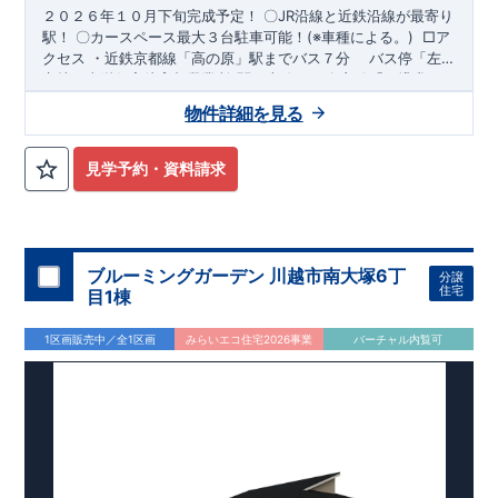
２０２６年１０月下旬完成予定！
〇​
JR沿線と近鉄沿線が最寄り
​という基準から、さらに1.5倍の耐震力を達成しています。
駅！
〇​カースペース最大３台駐車可能！(※車種による。
)
​
​□ア
クセス
​・近鉄京都線「高の原」駅までバス７分 ​ バス停「左
​注文住宅のような個性あふれる間取り
、
京２丁目」まで徒歩２分 ​・JR関西本線、JR奈良線「平城山」
​（株）東栄住宅 京都営業所
​TEL:075-394-5350
​定休
​住宅品質を担保しながらも
コストパフォーマンスの高さ
がブル
駅まで徒歩18分
日：火・水・年末年始など
​
□ロケーション
​
・奈良市立左京小学校まで徒
ーミングガーデンの魅力です。
物件詳細を見る
歩7分 ​・奈良市立平城東中学校まで徒歩8分 ​・右京こだま保育
​「ここまでやってこの価格」
をぜひ体験してください。
園まで徒歩33分(車約6分) ​・奈良市立左京こども園まで徒歩8分
​□この物件のおすすめ
・ワイド洗面台は、機能性・デザイン性
見学予約・資料請求
共に高くて使いやすいです！
​​
・フルオープンの対面キッチン
は、料理中もご家族との会話を楽しめます！
・ガス乾燥機乾太
くんは、すぐに洗濯物が乾くので、低コスト且つ仕上がりもふ
んわりします！
​・リビングには、高級感やデザイン性をプラス
したグラビオエッジの壁を採用！ ​・１階のトイレに手洗い場を
ブルーミングガーデン 川越市南大塚6丁
分譲
設置！手洗い場は場所を取らずスタイリッシュなデザイン性で
住宅
目1棟
す！
​
・高級感のあるペニンシュラキッチンは、タッチレス水栓
付きで使い勝手が良いです！
​
・料理後のゴミ出しをすぐに行
1区画販売中／全1区画
みらいエコ住宅2026事業
バーチャル内覧可
え、清潔感を保つ事が出来る勝手口付きキッチン！
​・２ヶ所に
バルコニーがあるので、洗濯物が多い時でも安心です！ ​
​お気
軽にご連絡ください！