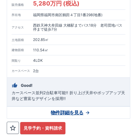
5,280万円 (税込)
販売価格
福岡県福岡市南区鶴田４丁目1番298(地番)
所在地
西鉄天神大牟田線 大橋駅までバス18分 老司団地バス
アクセス
停まで徒歩7分
202.85㎡
土地面積
110.54㎡
建物面積
4LDK
間取り
2台
カースペース
Good!
カースペース並列2台駐車可能!! ​折り上げ天井やポップアップ天
井など豊富なデザインを採用!!
物件詳細を見る
見学予約・資料請求