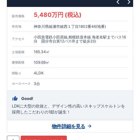
5,480万円 (税込)
販売価格
神奈川県綾瀬市綾西１丁目1802番46(地番)
所在地
小田急電鉄小田原線,相模鉄道本線 海老名駅までバス16
アクセス
分 国分寺台第12バス停まで徒歩2分
165.34㎡
土地面積
109.69㎡
建物面積
4LDK
間取り
3台
カースペース
Good!
LDKに大型の吹抜と、デザイン性の高いスキップスケルトンを
採用したこだわりの1邸が誕生！
物件詳細を見る