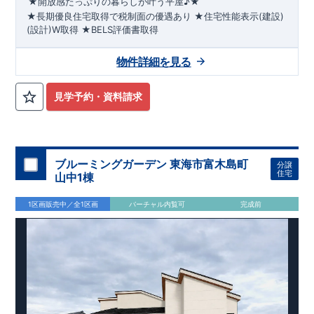
★開放感たっぷりの暮らしが叶う平屋♪★
★長期優良住宅取得で税制面の優遇あり
★住宅性能表示(建設)
(設計)W取得
★BELS評価書取得
◇◆
敷地70坪・LDK20帖以上
◆◇
●2026年10月下旬完成予定●
閑静な住宅街に位置し、子育て
物件詳細を見る
ファミリーにはピッタリ!
■学校
武蔵野小学校
・
大東中学校
平日休日ご内覧可能です!
■
幼稚園・保育園
川越営業所
南双葉幼
TEL:049-248-5700
稚園
・
おおぞら保育園
まで
■お買い物施設
お気軽にお問い合わせ下さい♪
セブンイレブン
・
いなげ
◎
や
西武新宿線
・
ウェルパーク
​
『南大塚』駅
ete
■その他施設
まで
​
徒歩16分
川越南大塚駅前郵便局
☆
・
や
見学予約・資料請求
しまクリニック
・
緑ヶ丘公園
ete
【対面カウンターキッチン】
・フルオープンキッチン!ダイニングルームを見渡せます♪ ・お
手入れ簡単で美しい人造大理石。 ・調味料やコップが収納可能
なスパイスニッチ
【収納の多いお家】
・収納上手な暮らしを
実現 ・あると便利な床下収納 ・トイレには掃除用具などの収
ブルーミングガーデン 東海市富木島町
分譲
住宅
納できる壁面収納
【20帖以上の広々リビング】
・LDKにスタ
山中1棟
イリッシュな折り上げ天井を採用！ ・開放的な心地の良いリビ
ング
・使用用途多数なロフトあり
【様々な設備・仕様】
・雨
1区画販売中／全1区画
バーチャル内覧可
完成前
の日でも洗濯物を干せる浴室乾燥機 ・食器洗い乾燥機完備! ・
自動改札のように快適な「カードキー」 ・将来一緒に住む家族
が増えても1部屋増やすことができるフレキシブルルーム♪
広がる青空と緑や花々に彩られた美しい街並み 家族との一体感
を感じられる住まいづくりを追求した家♪ こだわりの設備仕
様！周辺には利便施設が点在！