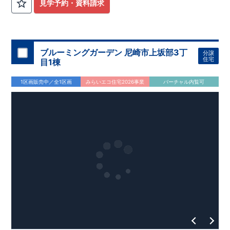
見学予約・資料請求
ブルーミングガーデン 尼崎市上坂部3丁
分譲
住宅
目1棟
1区画販売中／全1区画
みらいエコ住宅2026事業
バーチャル内覧可