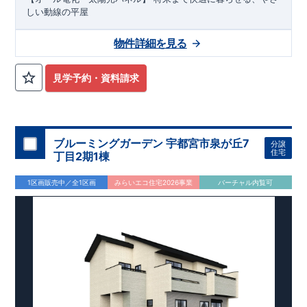
しい動線の平屋
物件詳細を見る
見学予約・資料請求
ブルーミングガーデン 宇都宮市泉が丘7
分譲
住宅
丁目2期1棟
1区画販売中／全1区画
みらいエコ住宅2026事業
バーチャル内覧可