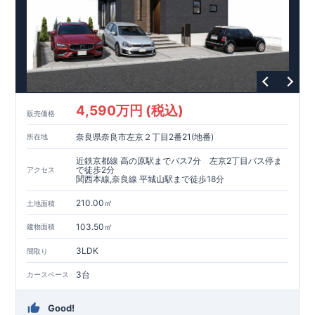
カウンター下は
脱衣かご
スペースに♪
・主寝室には
WIC
付！
​ ↓↓クリックで詳細ご紹介
​◆充実の
アフターサポート
◆
​東栄住宅では、お引き渡し後最大4回の無料点検と、最長60年
間の品質保証を実施。
​お引き渡しからが本当のお付き合いだと考え、アフターサービ
スを外部の業者に委託せず、
4,590万円 (税込)
​東栄住宅グループ「東栄ホームサービス株式会社」にて責任を
販売価格
もって対応いたします。
奈良県奈良市左京２丁目2番21(地番)
所在地
​​↓↓クリックで詳細ご紹介
近鉄京都線 高の原駅までバス7分 左京2丁目バス停ま
​◆
長期優良住宅
【済】◆
で徒歩2分
アクセス
関西本線,奈良線 平城山駅まで徒歩18分
当物件は国から定められた7つの技術基準をクリアした認定住
宅！
210.00㎡
土地面積
​住宅ローンの金利優遇、税金面の優遇が得られるなどの、金銭
的メリットが大きいのも魅力です。
103.50㎡
建物面積
​東栄住宅はパワービルダーで所得数No.1です！
3LDK
間取り
​​↓↓クリックで詳細ご紹介
◆耐震＋制震。
東栄セーフティーダンパー
標準装備◆
3台
カースペース
​大きな揺れから家を守るだけではなく揺れそのものを軽減
​建築基準法に定められた、「数百年に一度発生する地震に対し
Good!
て、倒壊、崩壊しない」