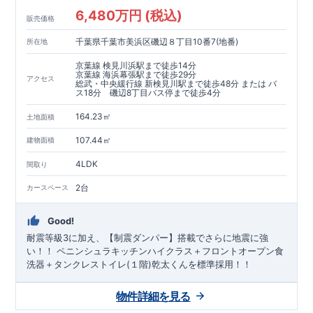
6,480万円 (税込)
販売価格
千葉県千葉市美浜区磯辺８丁目10番7(地番)
所在地
京葉線 検見川浜駅まで徒歩14分
京葉線 海浜幕張駅まで徒歩29分
アクセス
総武・中央緩行線 新検見川駅まで徒歩48分 または バ
ス18分 磯辺8丁目バス停まで徒歩4分
164.23㎡
土地面積
107.44㎡
建物面積
4LDK
間取り
2台
カースペース
Good!
耐震等級3に加え、【制震ダンパー】搭載でさらに地震に強
い！！ ペニンシュラキッチンハイクラス＋フロントオープン食
洗器＋タンクレストイレ(１階)乾太くんを標準採用！！
物件詳細を見る