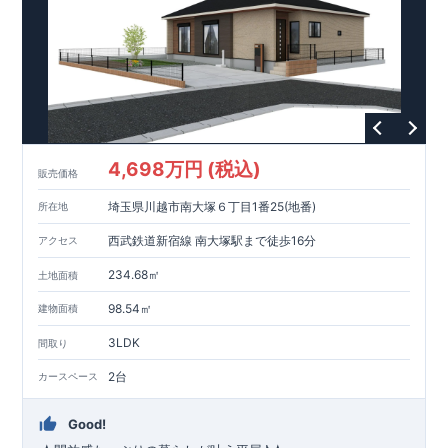
4,698万円 (税込)
販売価格
埼玉県川越市南大塚６丁目1番25(地番)
所在地
西武鉄道新宿線 南大塚駅まで徒歩16分
アクセス
234.68㎡
土地面積
98.54㎡
建物面積
3LDK
間取り
2台
カースペース
Good!