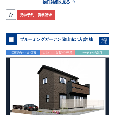
物件詳細を見る
見学予約・資料請求
ブルーミングガーデン 狭山市北入曽1棟
分譲
住宅
1区画販売中／全1区画
みらいエコ住宅2026事業
バーチャル内覧可