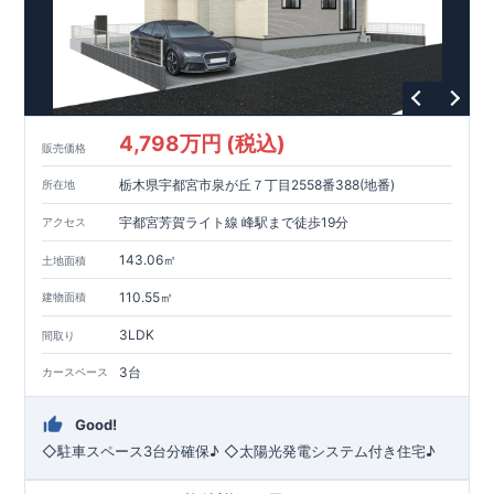
4,798万円 (税込)
販売価格
栃木県宇都宮市泉が丘７丁目2558番388(地番)
所在地
宇都宮芳賀ライト線 峰駅まで徒歩19分
アクセス
143.06㎡
土地面積
110.55㎡
建物面積
3LDK
間取り
3台
カースペース
Good!
◇駐車スペース3台分確保♪ ◇太陽光発電システム付き住宅♪