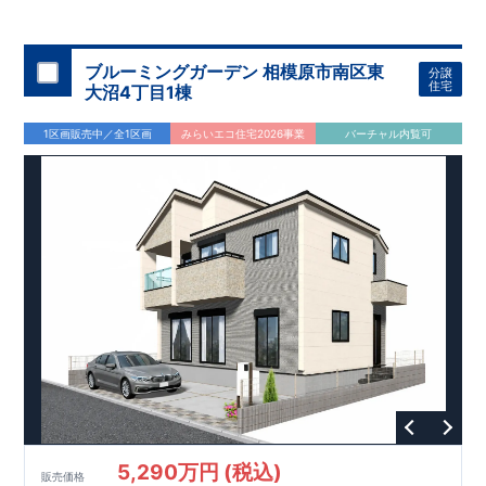
ブルーミングガーデン 相模原市南区東
分譲
住宅
大沼4丁目1棟
1区画販売中／全1区画
みらいエコ住宅2026事業
バーチャル内覧可
5,290万円 (税込)
販売価格