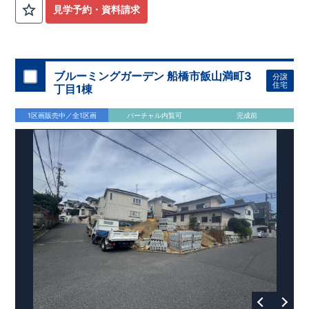
見学予約・資料請求
ブルーミングガーデン 船橋市飯山満町3
分譲
住宅
丁目1棟
1区画販売中／全1区画
バーチャル内覧可
完成前