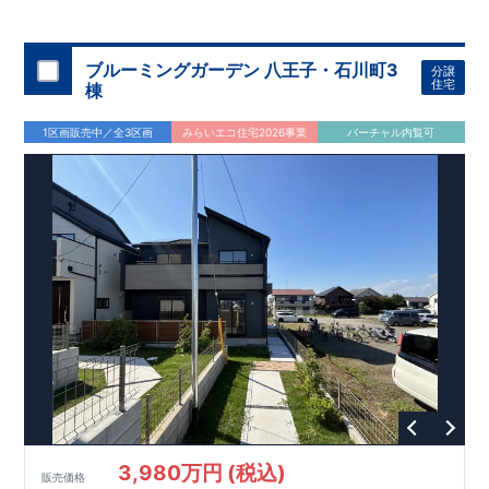
◇
ブルーミングガーデンのこだわり
◇
【全棟自社一貫体制】
・誰が、何をしたか。が明確だからこそ、お客様の安心に繋が
ります。
・設計、施工、営業が互いに協力しあい、最良のプラ
ブルーミングガーデン 八王子・石川町3
分譲
ンを提供いたします。
・東栄住宅では、お引渡し後最大
・不要な中間マージンを抑えることで、
10
回の無料定期点検と、
60
年
住宅
棟
コストダウンに努めています。
間の品質保証を実施。お引渡しからが本当のお付き合いだと考
【耐震等級3
取得】
・東栄住宅
の建物は、国が定めた耐震等級で
え、アフターサービスを外部の業者に委託せず、東栄住宅グル
3
を取得。建築基準法で定め
1区画販売中／全3区画
みらいエコ住宅2026事業
バーチャル内覧可
られた、｢数百年に一度発生する地震に対して、倒壊、崩壊しな
ープ「東栄ホームサービス株式会社」にて責任をもって対応い
い。｣という基準から、さらに
たします。
1.5
倍の耐震力を達成していま
す。
【住宅性能評価ダブル取得】
・設計住宅性能評価：建物
設計段階で、国が認めた第三者機関が評価しています。
・建設
住宅性能評価：評価を受けた図面通りに施工されているか、建
設までに、計
4
回のチェックが行われます。
図面や書類上だけ
でなく、現場の施工状況を検査した上で、品質を保証していま
す。
【充実のアフターサポート】
3,980万円 (税込)
販売価格