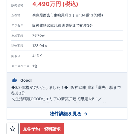
4,490万円 (税込)
販売価格
兵庫県西宮市東鳴尾町２丁目134番13(地番)
所在地
阪神電鉄武庫川線 洲先駅まで徒歩3分
アクセス
76.70㎡
土地面積
123.04㎡
建物面積
4LDK
間取り
1台
カースペース
Good!
​
◆8/3
価格変更いたしました！◆
阪神武庫川線
「洲先」
駅まで
​
徒歩
3
分
＼生活環境
GOOD
なエリアの新築戸建て限定1棟！／
・4
LDK
→5
LDK
へ
間取り変更可能
・衣類の収納に便利な
ウォー
クインクローゼット
・2部屋から行き来できる
続きバルコニー
物件詳細を見る
・デザインと機能性を兼ね備えた
オープンサニタリー
irodori
・
​
リビング全体を見渡せる
・網戸
11万円
(
税込
)
で設置可能！
対面キッチン
（オプション）
・お買い物施設（関西ス
​
ーパー）
↓クリックすると特設ページにジャンプします↓
徒歩10分
(
約787ｍ
)
見学予約・資料請求
2024
年グッドデザイン賞
3
プロジェクト同時受賞
○
・
「木造