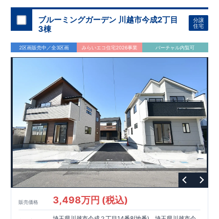
ブルーミングガーデン 川越市今成2丁目
分譲
住宅
3棟
2区画販売中／全3区画
みらいエコ住宅2026事業
バーチャル内覧可
3,498万円 (税込)
販売価格
埼玉県川越市今成２丁目14番8(地番)、埼玉県川越市今