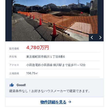
能を評価されています！図面を第三者機関へ提出します。外部
■
当社こだわりの空間アイディアを
ショート動画
で
評価委員が建設中に
ご紹介しています。
3
回、竣工時に
ここをクリッ
1
回の現場検査が行われま
ク
す。構造の安定、劣化の軽減、維持管理への配慮、温熱環境・
エネルギー消費量（断熱等性能）の必須
4
分野、空気環境で、最
高等級取得！
■
耐震等級
3
もっと詳しく
東栄住宅の建物
は、国が定めた耐震最高等級
3
を取得。建築基準法に定められ
た、｢数百年に一度発生する地震に対して、倒壊、崩壊しない｣
という基準から、さらに
1.5
倍の耐震力を達成しています。
■
耐
風等級
2
災害時の損傷の受けにくさを評価されています。建築
基準法に定められている暴風による力（
500
年に
1
度）のさらに
4,780万円
販売価格
1.2
倍の暴風に対しても損傷を生じないことで耐風最高等級
2
を
取得しています。
■
自社一貫体制
もっと詳しく
東栄住宅は土
東京都町田市鶴川１丁目8番6
所在地
地の仕入れ、設計、施工、販売、メンテナンスまで、すべての
プロセスに携わっています。
■
アフターサポート
もっ
小田急電鉄小田原線 鶴川駅まで徒歩11～12分
アクセス
と詳しく
快適に暮らすことができる住宅の品質を長期にわたり
維持するには、定期的な点検を実施することが重要です。
最大
156.75㎡
土地面積
60
年間の保証制度がございます。もちろん、定期点検以外でも
万一不具合が発生した際は対応いたします。
Good!
建築条件なし！​お好きなハウスメーカーで建築できます。
物件詳細を見る