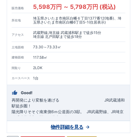
5,598万円 ～ 5,798万円 (税込)
販売価格
埼玉県さいたま市南区白幡６丁目1377番12(地番)、埼
所在地
玉県さいたま市南区白幡6丁目5-1(住居表示)
武蔵野線,埼京線 武蔵浦和駅まで徒歩15分
アクセス
埼京線 北戸田駅まで徒歩18分
73.30～73.33㎡
土地面積
117.58㎡
建物面積
2LDK
間取り
1台
カースペース
Good!
再開発により変貌を遂げる
​
JR武蔵浦和
駅徒歩圏！
陽光降りそそぐ南東側6ｍ公道面の3邸。
​
JR武蔵野線、JR埼京
線「
武蔵浦和
」駅まで徒歩15
分
​
自転車で約5分
物件詳細を見る
​◆設計・建設性能評価ｗ取得！
JR埼京線
「
北戸田
​
」駅まで徒歩18分​
◎性能評価とは
​​
​
【
設計
住
宅性能評価】
​
建物設計段階で、国が定めた
自転車で約6分
第三者機関
が