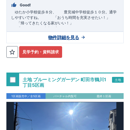
Good!
ゆたか小学校徒歩８分、 豊見城中学校徒歩１０分。通学
しやすいですね。
​ ​ ​ ​
「おうち時間を充実させたい！」
「帰ってきたくなる家がいい！」
「おしゃれなら建売住宅もありかも！」
物件詳細を見る
TEL:098-860-2201
（火・水曜日定休日、年末年始休み）
■
オプションではありません！全棟標準搭載
床下換気システ
見学予約・資料請求
ム・ガス衣類乾燥機・食洗器・宅配ボックス・玄関電子キー・
浴室換気乾燥機・防犯ガラス
■
１階廻りの構造材は
防腐・防蟻性
を確保するため、構造用集
成材に
ヒノキ
を使用しております！
土地 ブルーミングガーデン 町田市鶴川1
土地
■
長期優良住宅
もっと詳しく
「いい家を作って、きちんと手
丁目5区画
入れをして、長く大切に使う」という考え方の下、
国が定めた
7
つの厳しい技術基準をクリアした物件だけが認定を受けられる
1区画販売中／全5区画
バーチャル内覧可
最終１区画
長期優良住宅。
長期優良住宅として認定を受けるためには、国が定めた下記
7
つ
の技術基準をクリアする必要があります。東栄住宅は全棟でク
リア！①耐震性②劣化対策③維持管理性④住戸面積⑤省エネル
ギー性⑥居住環境⑦維持保全管理
そのほかの魅力として、住宅ローン金利優遇、固定資産税の減
税、中古市場での売却時にも有利です。
■
住宅性能評価ダブル
取得
もっと詳しく
「設計」と「建設」のダブルで性