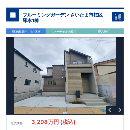
スモス 徒歩約
10
分
・クスリのアオキ 徒歩約
10
分
・ビバモール
加須 徒歩
13
分
間取りのポイント
ブルーミングガーデン さいたま市桜区
分譲
LDK
約
19.5
帖
​陽当たりよく開放
■ 1
号棟
のゆとりあるリビング
住宅
塚本1棟
感があります。
■
共通
1区画販売中／全1区画
バーチャル内覧可
即入居可
・主寝室は将来仕切れる可変型プラン
・
2
階洋室
2
部屋にウォー
クインクローゼット設置
住宅設備のポイント
■
太陽光発電（フラットプラン）採用
月額サービス料
0
円で利用可
能
■
ホテルライクで実用的な洗面空間
（
オープンサニタリーirodori
/
詳細ページへ）
家計にやさしい住宅性能
■
長期優良住宅
住宅ローン控除額の優遇、
固定資産税の減額期間
延長など
税制面でのメリットが受けられます。
■
耐震等級
３
＋
制震ダンパー
建築基準法の
1.5
倍の耐震性。
地震保
険の割引（最大
50
％）対象です。
​ ​
​
現地のご案内・資料請求 受付中
■完成済みにつき、
実際の
​
​
建物・設備・間取りを
現地にてご確認いただけます。
ま
ずはお気軽にお問い合わせください。
3,298万円 (税込)
TEL
：
0120-44-1081
販売価格
（
9:30
～
18:30
／火水曜休み）
スマートフォンで見やすい特設サイトはこちら