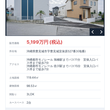
5,199万円 (税込)
販売価格
沖縄県豊見城市字豊見城宜保原527番3(地番)
所在地
沖縄都市モノレール 旭橋駅までバス11分 宜保入口バ
ス停まで徒歩7分
アクセス
沖縄都市モノレール 壺川駅までバス15分 宜保入口バ
ス停まで徒歩7分
119.44㎡
土地面積
98.53㎡
建物面積
3LDK
間取り
2台
カースペース