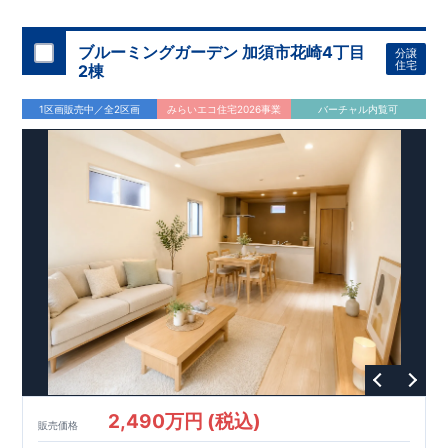
機関
た設備！
により、建物完成までに
​
雨の日でも洗濯物が干せる
計4回
の検査が行われます！
室内物干し
​
浴室乾燥
​
​ ◎
この住宅の評価
暖房機
付き！
​
​
国が定めた
食洗機
付きシステムキッチン！
耐震等級で最高の３
​
平日、休日
を取得！
地
震に強い
時間帯問わずご案内可能です！
住宅です！
​
冬は暖かく夏は涼しくて快適♪ 省エネ
​
お気軽にお問い合わせくださ
ブルーミングガーデン 加須市花崎4丁目
分譲
に優れた
い！
​
【お問い合わせ】TEL：
断熱等性能５
を取得！
048-710-5571
​ ​
その他項目も評価を受けて
(営業時間 9:30～
住宅
2棟
おり、
18:30 火水定休日)
性能に特化した
住宅です！
1区画販売中／全2区画
みらいエコ住宅2026事業
バーチャル内覧可
2,490万円 (税込)
販売価格