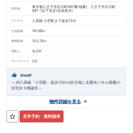
東京都八王子市石川町987番(地番)、八王子市石川町
所在地
987-1以下未定(住居表示)
八高線 小宮駅まで徒歩13分
アクセス
161.98㎡
土地面積
103.29㎡
建物面積
4LDK
間取り
2台
カースペース
Good!
～JR八高線「小宮駅」徒歩13分の好立地に太陽光パネル搭載の
住宅全３棟誕生～
物件詳細を見る
見学予約・資料請求