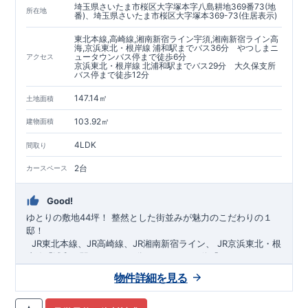
埼玉県さいたま市桜区大字塚本字八島耕地369番73(地
https://www.e-blooming.com/bukken/60075018/
所在地
番)、埼玉県さいたま市桜区大字塚本369-73(住居表示)
東北本線,高崎線,湘南新宿ライン宇須,湘南新宿ライン高
海,京浜東北・根岸線 浦和駅までバス36分 やつしまニ
ュータウンバス停まで徒歩6分
アクセス
京浜東北・根岸線 北浦和駅までバス29分 大久保支所
バス停まで徒歩12分
147.14㎡
土地面積
103.92㎡
建物面積
4LDK
間取り
2台
カースペース
Good!
ゆとりの敷地44坪！
​
整然とした街並みが魅力のこだわりの１
邸！
​ ​ ​
JR東北本線、JR高崎線、
JR湘南新宿ライン、
JR京浜東北・根
岸線「
浦和
」駅までバス36
分
バス停「
やつしまニュー
タウン
」まで徒歩6
分
​ ​
JR京浜東北・根岸線
「
北浦和
」駅までバ
物件詳細を見る
ス29
​◆子育て環境良好！
分
​
大久保小学校
バス停
まで徒歩12分、
「
大久保支所
大久保
」まで徒歩
中学
12分​
校
まで徒歩12分！
​
​◆設計・建設性能評価ｗ取得！
​
幼稚園、保育園までは
​
◎性能評価とは
徒歩20分
圏内！
​​
【
​
◆
設