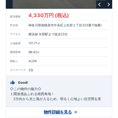
1200m
15
​
店 約
（徒歩
分）
たからやフレサ磯部店 約
1400m
18
【その他施設】
（徒歩
分）
550m
7
​
根岸台公園 約
（徒歩
分）
下磯部東子どもの広場 約
4,330万円 (税込)
757m
10
​
772m
10
​
販売価格
（徒歩
分）
新戸診療所 約
（徒歩
分）
相模原
900m
12
​
磯部郵便局 約
（徒歩
分）
磯部クリニック 約
神奈川県相模原市中央区上矢部２丁目323番7(地番)
所在地
948m
12
​
■
東栄住宅の家作り■
（徒歩
分）
■
ブルーミングガーデンのこだわり
■
​↑
↑ ​
■
​
各タイトルをクリック
長期優良住宅取得
【国が定めた７つ
横浜線 矢部駅まで徒歩22分
アクセス
​
​
の技術基準をクリア
☆
】
１
耐久性
/
２劣化対策
/
３維持管理性
４
住宅面積
/
５省エネルギー性
/
６
居住環境
/
７
維持保全管理
121.71㎡
土地面積
​
■
住宅性能評価ダブル取得
スマートフォンで見やすい特設サイ
​
トはこちら
★
物件のご案内は、
事前予約
が
オススメ
です
☆
98.42㎡
建物面積
​
​
スムーズにご案内が可能
♪
お気軽にお問い合わせください
♪
お
4LDK
TEL:0120-07-1081​
間取り
​
​
問い合わせお待ちしております
☆
※
未完成の
場合は、現地確認の他に
近くにある同仕様の完成物件をご案内
2台
カースペース
致します。
Good!
​◇この物件の魅力◇
１開放感あふれる南西角地！
2方向から光と風が入るため、明るく心地よい住空間を実
現。プライバシーも確保しやすい好立地です♪
​２
自然と利便が両立するロケーション！
物件詳細を見る
最寄りの矢部駅まで徒歩22分で、駅利用も可能。生活施設や