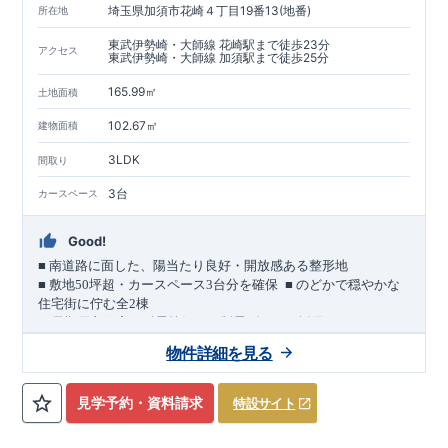
埼玉県加須市花崎４丁目19番13(地番)
所在地
東武伊勢崎・大師線 花崎駅まで徒歩23分
アクセス
東武伊勢崎・大師線 加須駅まで徒歩25分
165.99㎡
土地面積
102.67㎡
建物面積
3LDK
間取り
3台
カースペース
Good!
■
南道路に面した、陽当たり良好・開放感ある整形地
​
■
敷地
50
坪超・カースペース
3
台分を確保
■
のどかで穏やかな
住宅街に佇む全
2
棟
（長期優良住宅／耐震等級３・制震ダンパー採用）
車道
7.0m
南道路
12.0m
（歩道含む・
）に面した、
開放感と陽当
物件詳細を見る
たりに恵まれた立地。
約
12m
超
南北に長い整形地を活かし、
建物南側には
の奥行きが
あり、
採光・通風・プライバシー性にも配慮した敷地計画で
見学予約・資料請求
特設サイト
す。
3
■
買物施設が徒歩圏内
・ローソン 徒歩
分
・ドラッグストアコ