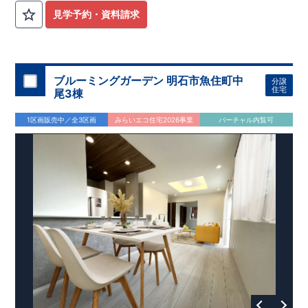
見学予約・資料請求
ブルーミングガーデン 明石市魚住町中
分譲
住宅
尾3棟
1区画販売中／全3区画
みらいエコ住宅2026事業
バーチャル内覧可