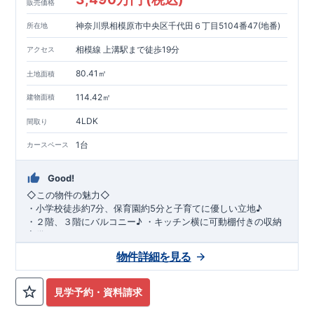
販売価格
神奈川県相模原市中央区千代田６丁目5104番47(地番)
所在地
相模線 上溝駅まで徒歩19分
アクセス
80.41㎡
土地面積
114.42㎡
建物面積
4LDK
間取り
1台
カースペース
Good!
◇
この物件の魅力
◇
・
小学校徒歩約
7
分、保育園約
5
分と子育てに優しい立地♪
・２階、３階にバルコニー♪
・キッチン横に可動棚付きの収納
完備。
・家族で過ごすこともできるワイドバルコニー完備。
◇
アクセ
物件詳細を見る
ス
◇
JR
相模線「上溝」駅
徒歩
19
分
◇
ロケーション
◇
・相模原市立星が丘小学校
徒歩
7
分
・オーケ
ー相模原店
徒歩
4
分
・業務スーパー相
見学予約・資料請求
模原店
徒歩
12
分
・やまうち医院 徒歩
4
分
・セブン
イレブン星ヶ丘店 徒歩
4
分