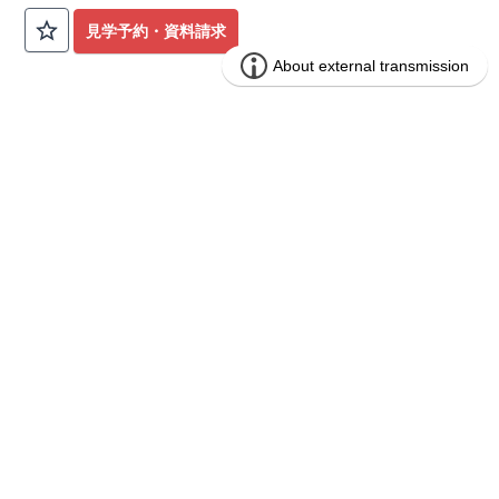
公園も身近にあり、快適な新生活が始められます♪
見学予約・資料請求
​◇アクセス◇
​・JR横浜線「矢部」駅まで徒歩22分
◇ロケーション◇
・相模原市立大野北小学校 徒歩22分
ブルーミングガーデン 豊田市山之手9丁
分譲
・コープときわ店 徒歩9分
住宅
目1棟
・フードワン淵野辺店 徒歩20分
​・セブンイレブン町田常盤店 徒歩11分
1区画販売中／全1区画
みらいエコ住宅2026事業
バーチャル内覧可
◇ブルーミングガーデンのこだわり◇
【全棟自社一貫体制】
・誰が、何をしたか。が明確だからこそ、お客様の安心に繋が
ります。
・設計、施工、営業が互いに協力しあい、最良のプランを提供
いたします。
・不要な中間マージンを抑えることで、コストダウンに努めて
います。
【耐震等級3取得】
・東栄住宅の建物は、国が定めた耐震等級で最高の3を取得。
建築基準法で定められた、｢数百年に一度発生する地震に対し
て、倒壊、崩壊しない。｣という基準から、さらに1.5倍の耐震
力を達成しています。
【住宅性能評価ダブル取得】
・設計住宅性能評価：建物設計段階で、国が認めた第三者機関