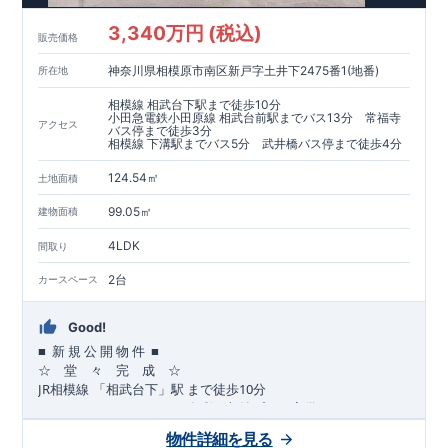
​​↓↓クリックで詳細ご紹介
3,340万円 (税込)
​◆耐震＋制震。
東栄セーフティーダンパー
標準装備◆
販売価格
​大きな揺れから家を守るだけではなく揺れそのものを軽減
神奈川県相模原市南区新戸字土井下2475番1(地番)
所在地
​建築基準法に定められた、「数百年に一度発生する地震に対し
て、倒壊、崩壊しない」
相模線 相武台下駅まで徒歩10分
​という基準から、さらに1.5倍の耐震力を達成しています。
小田急電鉄小田原線 相武台前駅までバス13分 常福寺
アクセス
バス停まで徒歩3分
相模線 下溝駅までバス5分 武井橋バス停まで徒歩4分
注文住宅のような個性あふれる間取り、
​住宅品質を担保しながらも
コストパフォーマンスの高さ
がブル
124.54㎡
土地面積
ーミングガーデンの魅力です。
「ここまでやってこの価格」
をぜひ体験してください。
99.05㎡
建物面積
4LDK
間取り
2台
カースペース
Good!
■
■
新
規
公
開
物
件
☆ 堂 々 完 成 ☆
JR
10
​
相模線
「相武台下」駅
まで
徒歩
分
,
☆
おすすめポイント
☆
[1]
多彩な収納プラン完備
★
【玄関土間収納】
物件詳細を見る
​​
スーツケースやベビーカーの収納にも便利
♪
【ウォークインク