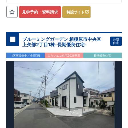
ローゼット】
私服通勤でお洋服をたくさんお持ちの方や、
流行ファッション
見学予約・資料請求
特設サイト
​​
がお好きな方にもおすすめ
♪
【全居室クローゼット完備】
​​
お子様のお洋服の収納にも困らない
☆
【２階の廊下収納】
​
生活感の出る掃除機や、
日用品などのアイテムを目隠し収納が
​​
​
できる
♪
【床下収納】
【大容量シューズクローゼット】
などの、あったらうれしい収納完備
☆
ブルーミングガーデン 相模原市中央区
分譲
,
[2]
対面キッチンには、食洗器搭載
★
住宅
上矢部2丁目1棟-長期優良住宅-
”
”
配膳・後片付け
が便利な
対面キッチン
には、
生活感を感じさせない
ビルトイン食洗器
を搭載
1区画販売中／全1区画
みらいエコ住宅2026事業
長期優良住宅
,
[4]
上部吹抜け
明るく開放的な空間を演出
♪
◎
暮らしに寄り添う住環境
◎
～徒歩圏内～
教育環境
／コンビニ
/
ドラッグストア
／
公園
■周辺環境■
【教育施設】
593m
8
​
せんだん保育園 約
（徒歩
分）
新磯保育園 約
784m
10
715m
9
​
​相陽中
（徒歩
分）
新磯小学校 約
（徒歩
分）
学
m
25
​
校 約2000
（徒歩
分）
【買い物施設】
556m
7
​
ローソン相模原磯部店 約
（徒歩
分）
ファミリーマート
1100m
4
​
座間一丁目店 約
（徒歩
1
分）
ドラッグセイムス座間