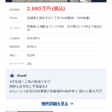
2,980万円 (税込)
販売価格
茨城県土浦市天川１丁目1008番98、109(地番)
所在地
常磐線 土浦駅までバス19分 天川東口バス停まで徒歩2
アクセス
分
243.90㎡
土地面積
97.91㎡
建物面積
3LDK
間取り
2台
カースペース
Good!
4月完成！人気の角地です◎
閑静な住宅街に平屋誕生♪
​みらいエコ住宅2026事業の対象物件※条件有り
​
国
から最大75万
円の補助金が得られます！
​※補助金額より事務手数料として99000 円（税込）及び振込手
物件詳細を見る
数料が差し引かれます。
★魅力的な間取り★
​・
玄関から
直接洗面所・浴室
へアクセスで
きる動線の為、