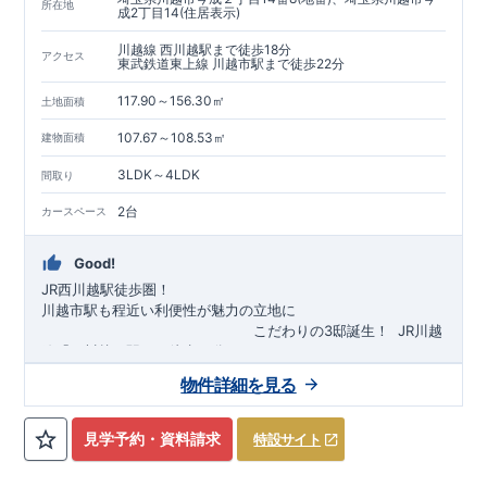
所在地
成2丁目14(住居表示)
川越線 西川越駅まで徒歩18分
アクセス
東武鉄道東上線 川越市駅まで徒歩22分
117.90～156.30㎡
土地面積
107.67～108.53㎡
建物面積
3LDK～4LDK
間取り
2台
カースペース
Good!
JR西川越駅徒歩圏！
川越市駅も程近い利便性が魅力の立地に
​
こだわりの3邸誕生！
​
JR川越
線「
西川越
」駅まで徒歩18
分
​
​◆子育て環境良好！
​
今成小学校
自転車約6分（約1430ｍ）
まで徒歩9分、
富士見中学校
​ ​
物件詳細を見る
東武東上線「
まで徒歩24分！
川越市
​
幼稚園、保育園までは
」駅まで徒歩22
分
​
徒歩3分
圏内！
​
◆
広々とした敷地！
​
敷地は
34～40坪超
自転車約7分（約1740ｍ）
！
​
LDKは
16～19
帖
！
​
​
3（4）
​◆設計・建設性能評価ｗ取得！
LDK～4LDK
の間取りプラン採用！
​
◎性能評価とは
​
​◆こだわりの内
​​
【
設計
見学予約・資料請求
特設サイト
住宅性能評価】
装！
​
2階洋室のうち一室は
​
建物設計段階で、国が定めた
開放的な勾配天井
！
​
全居室
第三者機関
クロ
が評価しております！ ​ 【
ーゼット付き！ ​ リビングはおしゃれな
建設
住宅性能評価】
折上天井
​
♪
​
​◆充実し
第三者