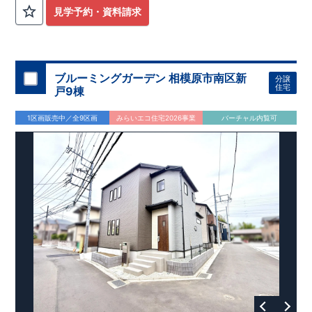
外から帰ってきたお子様も
お部屋を汚さず
に安心です♪
見学予約・資料請求
​・
キッチンには
食器洗い機完備
◎家事の
負担軽減
に！
・キッチン横に
パントリー付き♪
​・オープンサニタリーirodori採用！
​
段差のない
シームアンダーボウル仕様で
お手入れ簡単◎
​・主寝室には
アクセントクロス
使用♪
ブルーミングガーデン 相模原市南区新
分譲
住宅
戸9棟
​↓↓クリックで詳細ご紹介
◆充実の
アフターサポート
◆
1区画販売中／全9区画
みらいエコ住宅2026事業
バーチャル内覧可
​東栄住宅では、お引き渡し後最大4回の無料点検と、最長60年
間の品質保証を実施。
​お引き渡しからが本当のお付き合いだと考え、アフターサービ
スを外部の業者に委託せず、
​東栄住宅グループ「東栄ホームサービス株式会社」にて責任を
もって対応いたします。
​​↓↓クリックで詳細ご紹介
◆
長期優良住宅
【済】◆
​当物件は国から定められた7つの技術基準をクリアした認定住
宅！
​住宅ローンの金利優遇、税金面の優遇が得られるなどの、金銭
的メリットが大きいのも魅力です。
​東栄住宅はパワービルダーで所得数No.1です！