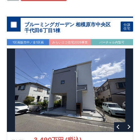
住宅用制震ダンパー/
東栄セーフティダンパー」
・
「地盤改良
工法/R-Evolve
パイル」
・
「宅地開発手法/
簡単に地図から消
せる道」
平日・休日ご内覧可能です！
○
第18
回キッズデザイン
賞
受賞
・
2024
年、東栄住宅
の新たな空間提案
ぜひお気軽にお問い合わせください♪
「マルチエント
ラ
ンス」
西宮営業所
が受賞いたしまし
TEL
：
0798-
ブルーミングガーデン 相模原市中央区
分譲
​
た！
38-1246
○
耐震等級最高
(
定休日：火・水・年末年始
等
級3
・数百年に一度の地震に耐える力
)
住宅
千代田6丁目1棟
の
1.5
倍の耐震性！
・さらに繰り返しの地震に強い
制震
ダンパ
ー
採用で安心！
○
BELS
・エコ住宅としての性能評価を全号棟
1区画販売中／全1区画
みらいエコ住宅2026事業
バーチャル内覧可
が取得しています！
○
住宅性能評価ダブ
ル
取得
・『設計』住
宅性能評価…建物設計段階で、国が認めた第三者機関が評価し
ております。
・『建設』住宅性能評価…評価を受けた図面通
りに施工されているか、建設までに計
4
回チェックが行われま
す。
3,490万円 (税込)