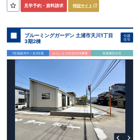
評価しております！ ​ 【
建設
住宅性能評価】
​
第三者機
見学予約・資料請求
特設サイト
関
​◆子育て環境良好！
により、建物完成までに
​
辻小学校
計4回
まで徒歩8分、
の検査が行われます！
内谷中学校
​
​ ◎こ
まで
の住宅の評価
徒歩9分！
​
幼稚園、保育園までは
​
国が定めた
耐震等級で最高の３
徒歩6分
圏内！
を取得！
​
◆
南東側6
地震
に強い
ｍ公道面！
住宅です！
​
陽光降りそそぐ明るい室内！
​
冬は暖かく夏は涼しくて快適♪ 省エネに
​
LDKは
16
帖
！
​
優れた
2（3）LDK
断熱等性能５
の間取りプラン採用！
を取得！
​ ​
その他項目も評価を受けてお
​
​◆こだわりの内装！
​
家
り、
族構成の変化に対応可能な可変型プラン！
性能に特化した
住宅です！
​
全居室
クローゼッ
ブルーミングガーデン 土浦市天川1丁目
分譲
ト付き！ ​
​◆充実した設備！
​
冬でも快適！LDK床暖房標準装
住宅
3期2棟
備♪
​
雨の日でも洗濯物が干せる
室内物干し
​
浴室乾燥暖房機
付き！
​
食洗機
付きシステムキッチン！
​
平日、休日 時間帯
1区画販売中／全2区画
みらいエコ住宅2026事業
長期優良住宅
問わずご案内可能です！
​
お気軽にお問い合わせください！
​
【お問い合わせ】TEL：
048-710-5571
(営業時間 9:30～
18:30 火水定休日)