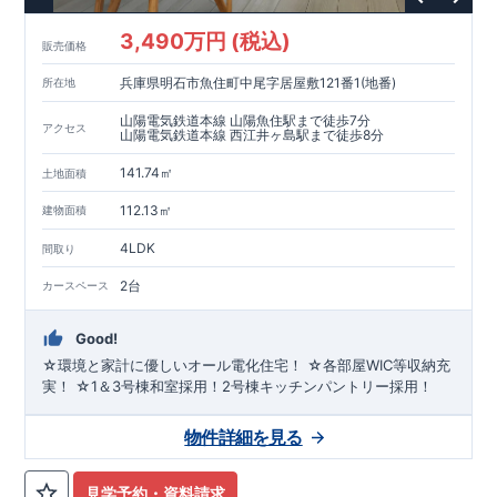
3,490万円 (税込)
販売価格
兵庫県明石市魚住町中尾字居屋敷121番1(地番)
所在地
山陽電気鉄道本線 山陽魚住駅まで徒歩7分
アクセス
山陽電気鉄道本線 西江井ヶ島駅まで徒歩8分
141.74㎡
土地面積
112.13㎡
建物面積
4LDK
間取り
2台
カースペース
Good!
☆環境と家計に優しいオール電化住宅！ ☆各部屋WIC等収納充
実！ ☆1＆3号棟和室採用！2号棟キッチンパントリー採用！
物件詳細を見る
見学予約・資料請求