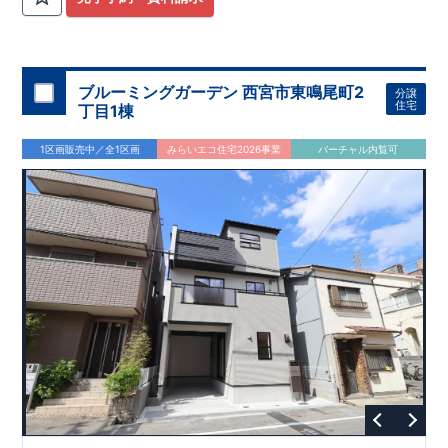
ブルーミングガーデン 西宮市東鳴尾町2
分譲
住宅
丁目1棟
1区画販売中／全1区画
みらいエコ住宅2026事業
バーチャル内覧可