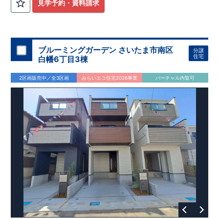
計
広々とした敷地！
住宅性能評価】
​
​
敷地は
建物設計段階で、国が定めた
44坪超
！
​
LDKは
18
帖
！
​
第三者機
4LDK
の
見学予約・資料請求
関
間取りプラン採用！
が評価しております！ ​ 【
​
​◆こだわりの内装！
建設
住宅性能評価】
​
2階洋室のうち一
​
第三
者機関
室は
開放的な勾配天井
により、建物完成までに
！
​
全居室
計4回
クローゼット付き！ ​ リビ
の検査が行われます！
​
​
◎この住宅の評価
ングはおしゃれな
​
折上天井
国が定めた
♪
​
​◆充実した設備！
耐震等級で最高の３
​
雨の日でも
を取得！
地震に強い
洗濯物が干せる
住宅です！
室内物干し
​
冬は暖かく夏は涼しくて快適♪ 省エ
​
浴室乾燥暖房機
付き！
​
食洗機
ネに優れた
付きシステムキッチン！
断熱等性能５
を取得！
​ ​
平日、休日 時間帯問わずご案内可
​ ​
その他項目も評価を受け
ブルーミングガーデン さいたま市南区
分譲
ており、
能です！
性能に特化した
​
お気軽にお問い合わせください！
住宅です！
​
【お問い合わせ】
住宅
白幡6丁目3棟
TEL：
048-710-5571
(営業時間 9:30～18:30 火水定休日)
2区画販売中／全3区画
みらいエコ住宅2026事業
バーチャル内覧可