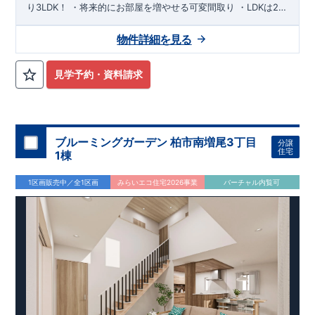
り3LDK！
​・将来的にお部屋を増やせる
可変間取り
​・
LDKは21
帖
！
​・リビングを見渡せる
対面式キッチン
・パントリー・土
間収納・WICで
収納充実
​・
トイレは各階
に設置
​
・
インナーバル
物件詳細を見る
コニー
は急なお天気の対応
​
・水回りのデザインにもこだわりま
した
​
『丹波市南こども園』
徒歩約7分
『天理幼稚園』
徒歩約
20分
​
『市立丹波市小学校』
徒歩約9分
『市立北中学校』
徒歩約
見学予約・資料請求
33分
​
『ザ・ビッグエクストラ』
徒歩約13分
​
『オークワ天理南
店』
徒歩約19分
​
『セブンイレブン天理守目堂町店』
徒歩約5分
『天理丹波市郵便局』
徒歩約2分
ブルーミングガーデン 柏市南増尾3丁目
分譲
住宅
1棟
1区画販売中／全1区画
みらいエコ住宅2026事業
バーチャル内覧可