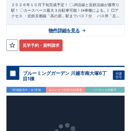
て、倒壊、崩壊しない」
２０２６年１０月下旬完成予定！
〇​
JR沿線と近鉄沿線が最寄り
​という基準から、さらに1.5倍の耐震力を達成しています。
駅！
〇​カースペース最大３台駐車可能！(※車種による。
)
​
​□ア
クセス
​・近鉄京都線「高の原」駅までバス７分 ​ バス停「左
​注文住宅のような個性あふれる間取り
、
京２丁目」まで徒歩２分 ​・JR関西本線、JR奈良線「平城山」
​（株）東栄住宅 京都営業所
​TEL:075-394-5350
​定休
​住宅品質を担保しながらも
コストパフォーマンスの高さ
がブル
駅まで徒歩18分
日：火・水・年末年始など
​
□ロケーション
​
・奈良市立左京小学校まで徒
ーミングガーデンの魅力です。
物件詳細を見る
歩7分 ​・奈良市立平城東中学校まで徒歩8分 ​・右京こだま保育
​「ここまでやってこの価格」
をぜひ体験してください。
園まで徒歩33分(車約6分) ​・奈良市立左京こども園まで徒歩8分
​□この物件のおすすめ
・ワイド洗面台は、機能性・デザイン性
見学予約・資料請求
共に高くて使いやすいです！
​​
・フルオープンの対面キッチン
は、料理中もご家族との会話を楽しめます！
・ガス乾燥機乾太
くんは、すぐに洗濯物が乾くので、低コスト且つ仕上がりもふ
んわりします！
​・リビングには、高級感やデザイン性をプラス
したグラビオエッジの壁を採用！ ​・１階のトイレに手洗い場を
ブルーミングガーデン 川越市南大塚6丁
分譲
設置！手洗い場は場所を取らずスタイリッシュなデザイン性で
住宅
目1棟
す！
​
・高級感のあるペニンシュラキッチンは、タッチレス水栓
付きで使い勝手が良いです！
​
・料理後のゴミ出しをすぐに行
1区画販売中／全1区画
みらいエコ住宅2026事業
バーチャル内覧可
え、清潔感を保つ事が出来る勝手口付きキッチン！
​・２ヶ所に
バルコニーがあるので、洗濯物が多い時でも安心です！ ​
​お気
軽にご連絡ください！