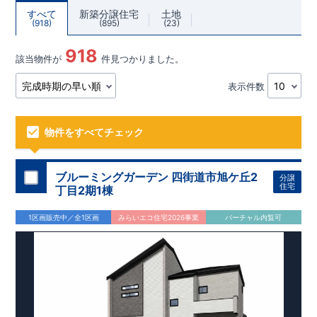
すべて
新築分譲住宅
土地
918
895
23
918
該当物件が
件見つかりました。
表示件数
物件をすべてチェック
ブルーミングガーデン 四街道市旭ケ丘2
分譲
住宅
丁目2期1棟
1区画販売中／全1区画
みらいエコ住宅2026事業
バーチャル内覧可