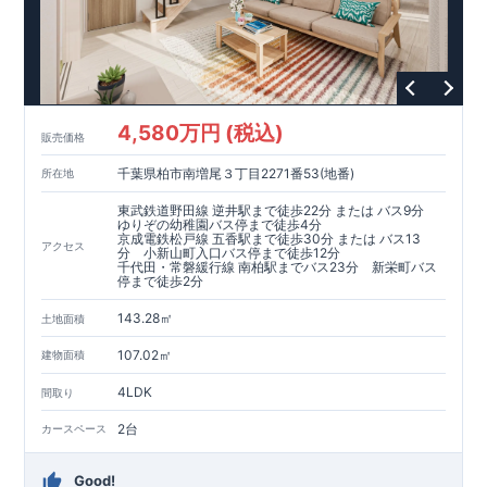
4,580万円 (税込)
販売価格
千葉県柏市南増尾３丁目2271番53(地番)
所在地
東武鉄道野田線 逆井駅まで徒歩22分 または バス9分
ゆりぞの幼稚園バス停まで徒歩4分
京成電鉄松戸線 五香駅まで徒歩30分 または バス13
アクセス
分 小新山町入口バス停まで徒歩12分
千代田・常磐緩行線 南柏駅までバス23分 新栄町バス
停まで徒歩2分
143.28㎡
土地面積
107.02㎡
建物面積
4LDK
間取り
2台
カースペース
Good!