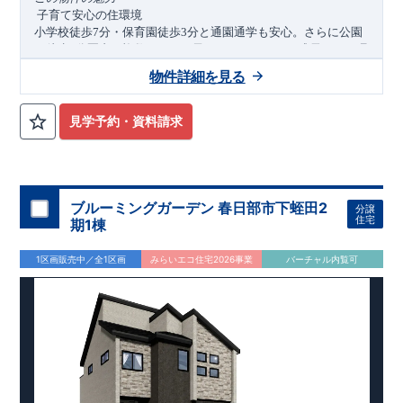
子育て安心の住環境
小学校徒歩
7
分・保育園徒歩
3
分と通園通学も安心。さらに公園
も徒歩
3
分圏内に複数あり、お子さまがのびのびと成長できる環
境が整っています。
物件詳細を見る
駅徒歩
3
分の快適アクセスと生活利便性
ニューシャトル「内宿」駅まで徒歩
3
分の駅チカ立地。スーパー
やドラッグストアも徒歩圏内に揃い、毎日の通勤・買い物もス
見学予約・資料請求
ムーズに行える暮らしやすい環境です。
家族時間を豊かにする機能性と住まいの工夫
LDK16
帖＋勾配天井で開放感のある空間を実現。食器洗浄乾燥
機や浴室乾燥機、室内物干しなど家事ラク設備に加え、
WIC
や
可変型プランで将来のライフスタイルにも柔軟に対応できる、
ブルーミングガーデン 春日部市下蛭田2
分譲
家族想いの住まいです。
アクセス
住宅
期1棟
・ニューシャトル「内宿」駅 徒歩
3
分
ロケーション
1区画販売中／全1区画
みらいエコ住宅2026事業
バーチャル内覧可
・小針北小学校（徒歩
7
分）
・伊奈ゆたか保育園（徒歩
3
分）
・マルエツ伊奈店（徒歩
12
分）
・ドラッグセイムス伊奈内宿店（徒歩
2
分）
​ ​ ​
東栄住宅ブルーミングガーデン
・あじさい公園（徒歩
3
分）
のこだわりの家づくり
全棟自社一貫体制
もっと詳しく