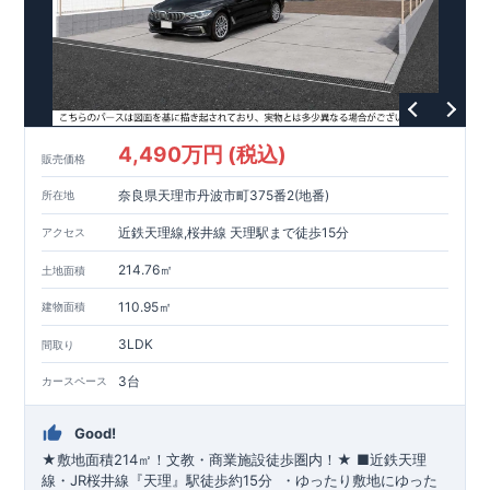
4,490万円 (税込)
販売価格
奈良県天理市丹波市町375番2(地番)
所在地
近鉄天理線,桜井線 天理駅まで徒歩15分
アクセス
214.76㎡
土地面積
110.95㎡
建物面積
3LDK
間取り
3台
カースペース
Good!
★敷地面積214㎡
！文教・商業施設徒歩圏内！★
■
近鉄天理
線・JR桜井線
『天理』駅
徒歩約15分
​ ​
・ゆったり敷地にゆった