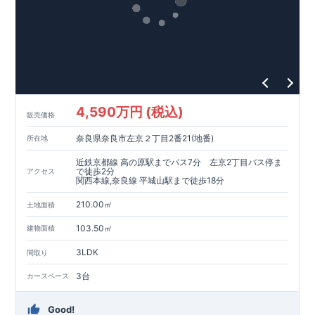
カウンター下は
脱衣かご
スペースに♪
・主寝室には
WIC
付！
​ ↓↓クリックで詳細ご紹介
​◆充実の
アフターサポート
◆
​東栄住宅では、お引き渡し後最大4回の無料点検と、最長60年
間の品質保証を実施。
​お引き渡しからが本当のお付き合いだと考え、アフターサービ
スを外部の業者に委託せず、
4,590万円 (税込)
​東栄住宅グループ「東栄ホームサービス株式会社」にて責任を
販売価格
もって対応いたします。
奈良県奈良市左京２丁目2番21(地番)
所在地
​​↓↓クリックで詳細ご紹介
近鉄京都線 高の原駅までバス7分 左京2丁目バス停ま
​◆
長期優良住宅
【済】◆
で徒歩2分
アクセス
関西本線,奈良線 平城山駅まで徒歩18分
当物件は国から定められた7つの技術基準をクリアした認定住
宅！
210.00㎡
土地面積
​住宅ローンの金利優遇、税金面の優遇が得られるなどの、金銭
的メリットが大きいのも魅力です。
103.50㎡
建物面積
​東栄住宅はパワービルダーで所得数No.1です！
3LDK
間取り
​​↓↓クリックで詳細ご紹介
◆耐震＋制震。
東栄セーフティーダンパー
標準装備◆
3台
カースペース
​大きな揺れから家を守るだけではなく揺れそのものを軽減
​建築基準法に定められた、「数百年に一度発生する地震に対し
Good!