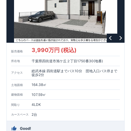
3,990万円 (税込)
販売価格
千葉県四街道市旭ケ丘２丁目1750番30(地番)
所在地
総武本線 四街道駅までバス10分 団地入口バス停まで
アクセス
徒歩2分
164.38㎡
土地面積
107.59㎡
建物面積
4LDK
間取り
2台
カースペース
Good!