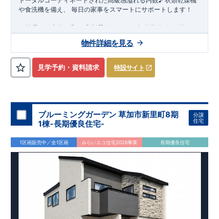
や食洗機を備え、
​
毎日の家事をスマートに
サポートします！
★
スマートフォンで見やすい特設サイトはこちら
地震から家族を守る
「
制震ダンパー
」
標準装備
★
↑枠クリ
ックで詳細がご覧になれます！
https://www.e-blooming.com/bukken/84476002/
物件詳細を見る
・2台駐車可能
なスペース! ・開放感のあるリビング吹抜採用!
・天気を気にせず洗濯物が干せるインナーバルコニー♪
周辺環
境
★★
周辺施設が充実!毎日のお買い物にも便利!!
★★
【教育
見学予約・資料請求
特設サイト
施設】 光貞小学校・・
・
・・
約 650m
(徒歩 9分)
浅川中学校・・・・・
約 1,300m(徒歩 17分)
光貞保育園・・・・
・・
約 900m(徒歩 12分)
光貞幼稚園
・・
・
・・
約 350m
(徒歩 5分)
【買い物施設】
カーニバルプラスひびきの店
・
・・・・・
約
ブルーミングガーデン 草加市新里町8期
分譲
130m
(徒歩 2分)
住宅
1棟-長期優良住宅-
ホームプラザナフコ学研都市ひびきの店
・
・
・
約
1,300m(徒歩 17分)
1区画販売中／全1区画
みらいエコ住宅2026事業
長期優良住宅
ファミリーマート八幡学研台店
・
・
・
・
・
・
・
約
1,700m(徒歩 22分)
サニー本城店
・
・・・・・・・・・・・・・
約1,900m(徒歩
24分)
【その他の施設】 ひびきの南一丁目公
園・
・
・
・
・
・
・
・
・
・約 170m(徒歩 3分)
折尾西本城郵便局・
・・・・・・・・・
・
約
1,000m
(徒歩 13分)