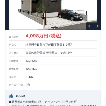
◇誰が、何をしたか。が明確だからこそ、お客様の安心に繋が
ります。
◇設計、施工、営業が互いに協力しあい、最良のプランを提供
いたします。
◇不要な中間マージンを抑えることで、コストダウンに努めて
います。
耐震等級
3
取得
もっと詳しく
◇国が定めた耐震等級で最高の
3
を取得建築基準法で定められ
4,098万円 (税込)
た、｢数百年に一度発生する地震に対して、倒壊、崩壊しな
販売価格
い。｣という基準から、さらに
1.5
倍の耐震力を達成していま
埼玉県春日部市下蛭田字新田319番7
所在地
す。
安心の長期優良住宅！
もっと詳しく
◇東栄住宅は、全
7
つの技術基準のうち、
4
つの最高等級を取得
東武鉄道野田線 豊春駅まで徒歩12分
アクセス
◇
長期優良住宅
とは、｢良い家を作って、きちんと手入れをし
て、長く大切に使う｣ことを目的とした認定制度。住宅ローン減
133.62㎡
土地面積
税、固定資産税などの税制優遇を受けられるだけでなく、中古
市場でも、長期優良住宅が有利に働きます。
住宅性能評価ダブル取得！
もっと詳しく
103.85㎡
建物面積
◇
設計住宅性能評価
：建物設計段階で、国が認めた第三機関が
3LDK
間取り
評価しております。
◇
建設住宅性能評価
：評価を受けた図面通りに施工されている
2台
カースペース
か、建設までに計
4
回チェックが行われます。図面や書類上だ
けでなく、「現場の施工状況」を検査した上で、品質を保証し
ております
アフターサポート
もっと詳しく
Good!
◇
最大
60
年間の品質保証
、お引渡し後
最大
10
回の無料定期点検
■
駅徒歩
12
分×敷地
40
坪・カースペース並列
2
台可
を実施