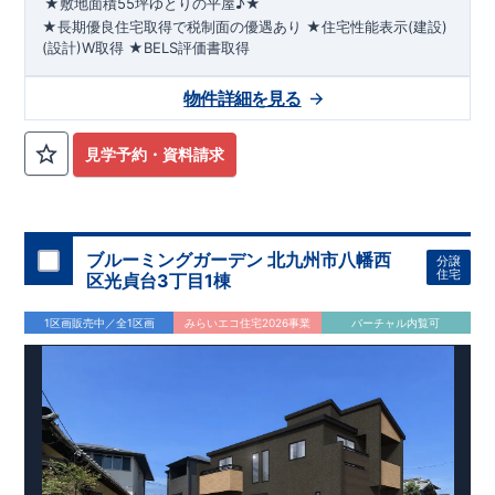
★敷地面積55坪ゆとりの平屋♪★
★長期優良住宅取得で税制面の優遇あり
★住宅性能表示(建設)
(設計)W取得
★BELS評価書取得
◇◆
南向き前面道路6ｍで駐車もラクラク
◆◇
●2026年10月下旬完成予定●
閑静な住宅街に位置し、子育て
物件詳細を見る
ファミリーにはピッタリ!
バス停
『川鶴笠幡公園』
まで
平日休日ご内覧可能です!
徒歩4分
☆
■学校
川越西小学校
川越営業所
・
TEL:049-248-5700
川越西中学校
■
幼稚園・保育園
まで
お気軽にお問い合わせ下さい♪
川鶴ひばり幼稚園
・
川鶴保育園
◎
■お買い物施設
東武東上線
​
『鶴ヶ島』駅
ローソン
・
エコスTAIRAYA
まで
徒歩34分
☆
・
クオール薬局
ete
見学予約・資料請求
■その他施設
川越川鶴郵便局
・
ひさいクリニック
・
西芳地戸公
園
ete
【対面カウンターキッチン】
・フルオープンキッチン!
ダイニングルームを見渡せます♪ ・お手入れ簡単で美しい人造
大理石。 ・調味料やコップが収納可能なスパイスニッチ
【収
納の多いお家】
・収納上手な暮らしを実現 ・あると便利な床
ブルーミングガーデン 北九州市八幡西
分譲
住宅
下収納 ・トイレには掃除用具などの収納できる壁面収納
【17
区光貞台3丁目1棟
帖以上の広々リビング】
・LDKにスタイリッシュな折り上げ天
井を採用！ ・開放的な心地の良いリビング
・なにかと便利な
1区画販売中／全1区画
みらいエコ住宅2026事業
バーチャル内覧可
洋室仕様和室あり
【様々な設備・仕様】
・雨の日でも洗濯物
を干せる浴室乾燥機 ・食器洗い乾燥機完備! ・自動改札のよう
に快適な「カードキー」 ・将来一緒に住む家族が増えても1部
屋増やすことができるフレキシブルルーム♪
広がる青空と緑や花々に彩られた美しい街並み 家族との一体感
を感じられる住まいづくりを追求した家♪ こだわりの設備仕
様！周辺には利便施設が点在！