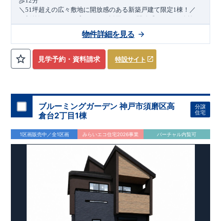
​
歩
12
分
​
＼51坪超えの広々敷地に開放感のある新築戸建て限定1棟！／
​
・新外観！
PROFIE(
プロフィエ
)
採用！
・開放感あふれる
吹抜
・
衣類の収納に便利な
ウォークインクローゼット
・雨が降っても
物件詳細を見る
安心な
インナーバルコニー
・プライバシーを確保できる
ダブル
バルコニー
・網戸
11万円
・デザインと機能性を兼ね備えた
(
税込
)
で設置可能！
（オプション）
オープンサニタリ
ー
↓クリックすると特設ページにジャンプします↓
irodori
・お洒落で開放感のあるデザインが魅力の
ペニンシュ
見学予約・資料請求
特設サイト
​
​
2024
年グッドデザイン賞
3
プロジェクト同時受賞
ラキッチン
○
・カースペース
並列
3
台
確保
・お買い物施設（サン
・
「木造
​
ドラッグ川西畦野店）
住宅用制震ダンパー/
東栄セーフティダンパー」
徒歩5分
(
約400ｍ
)
・
「地盤改良
工法/R-Evolve
パイル」
・
「宅地開発手法/
簡単に地図から消
せる道」
未完成でも近隣完成物件にてご内覧可能です！
○
第18
回キッズデザイン
賞
受賞
・
2024
年、東栄住宅
の新たな空間提案
ぜひお気軽にお問い合わせください♪
「マルチエント
ラ
ンス」
西宮営業所
が受賞いたしまし
TEL
：
0798-
ブルーミングガーデン 神戸市須磨区高
分譲
​
た！
38-1246
○
耐震等級最高
(
定休日：火・水・年末年始
等
級3
・数百年に一度の地震に耐える力
)
住宅
倉台2丁目1棟
の
1.5
倍の耐震性！
・さらに繰り返しの地震に強い
制震
ダンパ
スマートフォンで見やすい特設サイトはこちら
ー
採用で安心！
○
長期優良住宅
・住宅ローン控減額、固定資
1区画販売中／全1区画
みらいエコ住宅2026事業
バーチャル内覧可
https://www.e-blooming.com/bukken/84776002/
産税減額期間拡充などの嬉しい税制面優遇が受けられます！
○
BELS
・エコ住宅としての性能評価を全号棟が取得していま
す！
○
住宅性能評価ダブ
ル
取得
・『設計』住宅性能評価…建
物設計段階で、国が認めた第三者機関が評価しております。
・『建設』住宅性能評価…評価を受けた図面通りに施工され
ているか、建設までに計
4
回チェックが行われます。