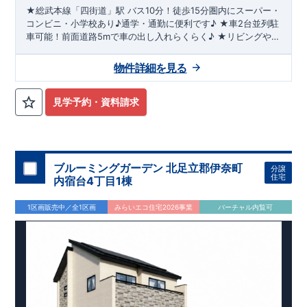
★総武本線「四街道」駅 バス10分！徒歩15分圏内にスーパー・
コンビニ・小学校あり♪通学・通勤に便利です♪ ★車2台並列駐
車可能！前面道路5mで車の出し入れらくらく♪ ★リビングや主
寝室の【折上天井】はお部屋の開放感をアップし、ゆとりのあ
る空間を演出してくれます♪ ★屋根があり雨が防げる【インナ
物件詳細を見る
ーバルコニー】は洗濯物を干すことはもちろん、ガーデニング
や子供が遊べる空間としても使用可能♪ ★長期優良住宅物件に
つき、住宅ローン控除が最長13年に♪
見学予約・資料請求
ブルーミングガーデン 北足立郡伊奈町
分譲
住宅
内宿台4丁目1棟
1区画販売中／全1区画
みらいエコ住宅2026事業
バーチャル内覧可