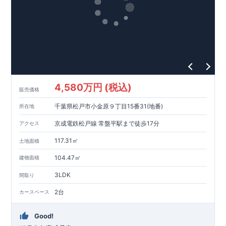
4,580万円 (税込)
販売価格
千葉県松戸市小金原９丁目15番31(地番)
所在地
京成電鉄松戸線 常盤平駅まで徒歩17分
アクセス
117.31㎡
土地面積
104.47㎡
建物面積
3LDK
間取り
2台
カースペース
Good!