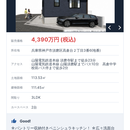
4,390万円 (税込)
販売価格
兵庫県神戸市須磨区高倉台２丁目3番6(地番)
所在地
山陽電気鉄道本線 須磨寺駅まで徒歩23分
山陽電気鉄道本線 山陽須磨駅までバス10分 高倉中学
アクセス
校前バス停まで徒歩2分
113.53㎡
土地面積
111.45㎡
建物面積
3LDK
間取り
2台
カースペース
Good!
☆パントリー収納付きペニンシュラキッチン！ ☆広々洗面台