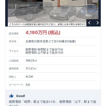
険の割引（最大
50
％）対象です。
現地のご案内・資料請求 受付中
■
現地での立地確認や、
完成イメージ・建物仕様について
ご説明が可能です。
まずはお気軽にお問い合わせください。
TEL
：
0120-44-1081
（
9:30
～
18:30
／火水曜休み）
4,190万円 (税込)
販売価格
兵庫県川西市見野２丁目149番20(地番)
所在地
能勢電鉄 畦野駅まで徒歩11分
アクセス
能勢電鉄 山下駅まで徒歩12分
169.23㎡
土地面積
111.37㎡
建物面積
4LDK
間取り
3台
カースペース
Good!
​
能勢電鉄
「畦野」
駅まで
徒歩
11
分、
能勢電鉄
「山下」
駅まで
徒