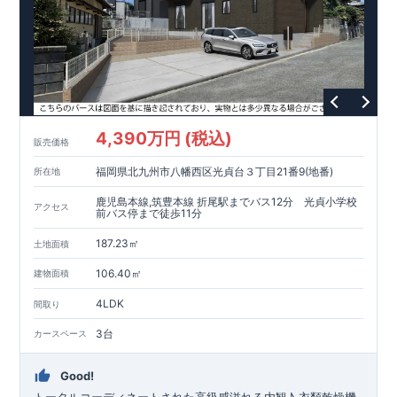
4,390万円 (税込)
販売価格
福岡県北九州市八幡西区光貞台３丁目21番9(地番)
所在地
鹿児島本線,筑豊本線 折尾駅までバス12分 光貞小学校
アクセス
前バス停まで徒歩11分
187.23㎡
土地面積
106.40㎡
建物面積
4LDK
間取り
3台
カースペース
Good!
トータルコーディネートされた高級感溢れる内観♪
​
衣類乾燥機