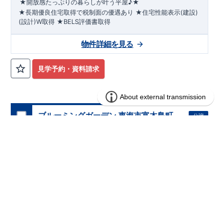
★開放感たっぷりの暮らしが叶う平屋♪★
★長期優良住宅取得で税制面の優遇あり
★住宅性能表示(建設)
(設計)W取得
★BELS評価書取得
◇◆
敷地70坪・LDK20帖以上
◆◇
●2026年10月下旬完成予定●
閑静な住宅街に位置し、子育て
物件詳細を見る
ファミリーにはピッタリ!
■学校
武蔵野小学校
・
大東中学校
平日休日ご内覧可能です!
■
幼稚園・保育園
川越営業所
南双葉幼
TEL:049-248-5700
稚園
・
おおぞら保育園
まで
■お買い物施設
お気軽にお問い合わせ下さい♪
セブンイレブン
・
いなげ
◎
や
西武新宿線
・
ウェルパーク
​
『南大塚』駅
ete
■その他施設
まで
​
徒歩16分
川越南大塚駅前郵便局
☆
・
や
見学予約・資料請求
しまクリニック
・
緑ヶ丘公園
ete
【対面カウンターキッチン】
・フルオープンキッチン!ダイニングルームを見渡せます♪ ・お
手入れ簡単で美しい人造大理石。 ・調味料やコップが収納可能
なスパイスニッチ
【収納の多いお家】
・収納上手な暮らしを
実現 ・あると便利な床下収納 ・トイレには掃除用具などの収
ブルーミングガーデン 東海市富木島町
分譲
住宅
納できる壁面収納
【20帖以上の広々リビング】
・LDKにスタ
山中1棟
イリッシュな折り上げ天井を採用！ ・開放的な心地の良いリビ
ング
・使用用途多数なロフトあり
【様々な設備・仕様】
・雨
1区画販売中／全1区画
バーチャル内覧可
完成前
の日でも洗濯物を干せる浴室乾燥機 ・食器洗い乾燥機完備! ・
自動改札のように快適な「カードキー」 ・将来一緒に住む家族
が増えても1部屋増やすことができるフレキシブルルーム♪
広がる青空と緑や花々に彩られた美しい街並み 家族との一体感
を感じられる住まいづくりを追求した家♪ こだわりの設備仕
様！周辺には利便施設が点在！