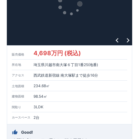
4,698万円 (税込)
販売価格
埼玉県川越市南大塚６丁目1番25(地番)
所在地
西武鉄道新宿線 南大塚駅まで徒歩16分
アクセス
234.68㎡
土地面積
98.54㎡
建物面積
3LDK
間取り
2台
カースペース
Good!