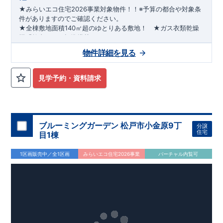
★みらいエコ住宅2026事業対象物件！！※予算の都合や対象条
件がありますのでご確認ください。
★全棟敷地面積140㎡超のゆとりある敷地！ ★ガス衣類乾燥
機「乾太くん」標準搭載！
★リビング吹抜、土間収納、おしゃれな洗面化粧台、WICなど
物件詳細を見る
ワンランク上の仕様を採用♪
★耐震等級3に加え、【制震ダンパー】搭載でさらに地震に強
い！！
見学予約・資料請求
ブルーミングガーデン 松戸市小金原9丁
分譲
住宅
目1棟
1区画販売中／全1区画
みらいエコ住宅2026事業
バーチャル内覧可