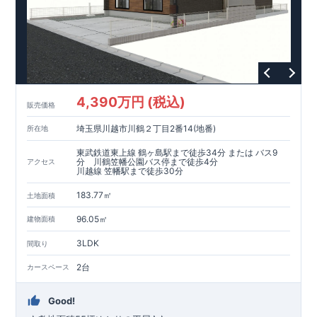
4,390万円 (税込)
販売価格
埼玉県川越市川鶴２丁目2番14(地番)
所在地
東武鉄道東上線 鶴ヶ島駅まで徒歩34分 または バス9
分 川鶴笠幡公園バス停まで徒歩4分
アクセス
川越線 笠幡駅まで徒歩30分
183.77㎡
土地面積
96.05㎡
建物面積
3LDK
間取り
2台
カースペース
Good!