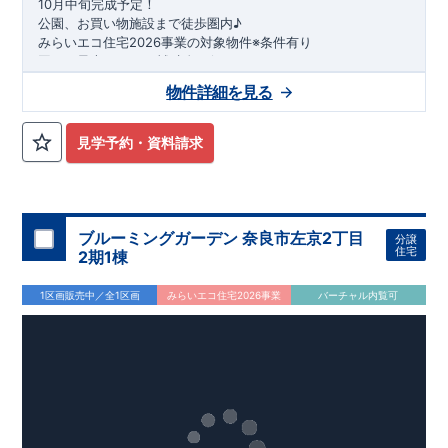
10月中旬完成予定！
公園、お買い物施設まで徒歩圏内♪
みらいエコ住宅2026事業の対象物件※条件有り
国から最大75万円の補助金が得られます！
​※補助金額より事務手数料として99000 円（税込）及び振込手
物件詳細を見る
数料が差し引かれます。
★周辺施設★
・
貝の花小学校
・・徒歩10分
見学予約・資料請求
・
栗ケ沢中学校
・・徒歩4分
・
けやきの森保育園貝の花
・・徒歩10分
・
ひばり公園
・・徒歩3分
・
セブンイレブン松戸小金原8丁目店
・・徒歩7分
・
テラスモール松戸
・・車5分
ブルーミングガーデン 奈良市左京2丁目
分譲
​★魅力的な間取り★
住宅
2期1棟
​・
玄関吹抜
採用！吹抜からは
柔らかな日差し
が差し込みます♪
・広々
土間収納
・
ファミリークローク
！
1区画販売中／全1区画
みらいエコ住宅2026事業
バーチャル内覧可
・リビングは
折上天井で高さ
を出し、
開放感
をプラス！
・
食器洗い機
完備♪家事の
負担軽減
に
！
キッチンから
リビング全体
が見渡せ、
家族と時間を共有
しな
がら家事ができます♪
・冷蔵庫や棚を置いても
家族がすれ違える
奥行のあるキッチン
スペース◎
・
オープンサニタリーirodori
採用！
段差のないシームアンダーボウルでお手入れ楽々◎