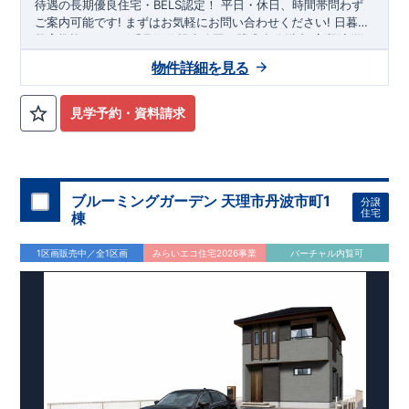
待遇の長期優良住宅・BELS認定！
平日・休日、時間帯問わず
ご案内可能です!
まずはお気軽にお問い合わせください!
日暮
里・舎人ライナー
教育施設、コンビニ、クリニックなど
「見沼代親水公園」
駅徒歩17分！
徒歩12
分
以内
​
◆収納も沢
新里小学
校
山あります！
徒歩6
分、
両新田中学校
・季節ものなど収納たっぷり出来る
徒歩8
分! お子様の通学も安心です♪
『ウォークイ
物件詳細を見る
◎物件のポイント
ンクローゼット』
敷地は、
30坪
!
駐車スペースは『
2台
』!
◆こだわりの内装！
・LDKは
空間演出した折り上げ天井
・開放
感のある
『アイランド風オープンキッチン』
・2階の主寝室
見学予約・資料請求
は、仕切れる
『主寝室可変型』
タイプです
◆便利な設備！
・
掃除に便利な
『バルコニー水栓』
・雨の日でも洗濯物が干せる
『室内物干』
・梅雨時や花粉の時期のお洗濯も安心
『浴室乾燥
暖房機』
ブルーミングガーデン 天理市丹波市町1
分譲
住宅
棟
1区画販売中／全1区画
みらいエコ住宅2026事業
バーチャル内覧可