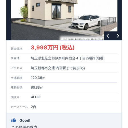
3,998万円 (税込)
販売価格
埼玉県北足立郡伊奈町内宿台４丁目29番3(地番)
所在地
埼玉新都市交通 内宿駅まで徒歩3分
アクセス
120.39㎡
土地面積
96.88㎡
建物面積
4LDK
間取り
2台
カースペース
Good!
この物件の魅力