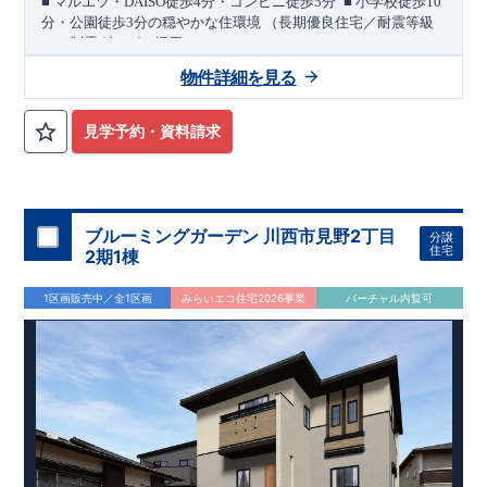
​
■
マルエツ・
DAISO
徒歩
4
分・コンビニ徒歩
5
分
■
小学校徒歩
10
◇お引渡しからが本当のお付き合いだと考え、アフターサービ
分・公園徒歩
3
分の穏やかな住環境
（長期優良住宅／耐震等級
スを外部の業者に委託せず、東栄住宅グループ「東栄ホームサ
３・制震ダンパー採用）
ービス株式会社」にて責任をもって対応いたします。
​
豊春駅まで徒歩
12
分。
徒歩圏には買物施設が揃う利便性のあ
物件詳細を見る
住まいの工夫をショート動画でご紹介中
■
ここをクリック
る立地です。
穏やかな住宅街に位置し、
県道
2
号線（さいたま
春日部線）にもアクセスしやすい立地です。
敷地面積は約
40
気になる！見たい！話を聞きたい！！
■ 買物施設が徒歩圏内に充実
坪、カースペース並列
2
台を確保した
マルエツ 徒歩
暮らしやすい住まいで
4
分
コモディイイダ
見学予約・資料請求
ぜひ一度ご相談ください！ 「少し見てみたい」「話だけ聞いて
す。
徒歩
4
分
DAISO
徒歩
4
分 ほか
みたい」といった段階でも大歓迎です。 お子さま連れでのご見
間取りのポイント
学はもちろん、資金計画や住宅ローンについてのご相談も丁寧
■
可変型プランの主寝室
将来、間仕切り壁（有償）を設けること
大宮営業所までお気軽にどうぞ。
に対応いたします。 ​
で、
＋
1
室として使える可変型プランを採用しています。
【
TEL
：
0120-0038-63
】
■
玄関には可動棚付き土間収納
ブルーミングガーデン 川西市見野2丁目
受付時間：
9:30
～
18:30
分譲
■
収納庫を備えた、ゆとりある洗面スペース
住宅
※火曜・水曜定休
2期1棟
■
可動棚やカウンターを備えた
LDK
住宅設備のポイント
1区画販売中／全1区画
みらいエコ住宅2026事業
バーチャル内覧可
月額サービス料０円
■
太陽光発電 標準搭載
自家消費分は
。
※
サー
ビス期間（
10
年間）中の売電収入は事業者に帰属しますが、
契
約満了後は売電収入を含めお客様に帰属します。
■
ホテルライクで実用的な洗面スペース
（
オープンサニタリー
irodori
／詳細ページへ）
家計にやさしい住宅性能
■
長期優良住宅
住宅ローン控除額の優遇、
固定資産税の減額期間
延長など
税制面でのメリットが受けられます。
■
耐震等級
３
＋
制震ダンパー
建築基準法の
1.5
倍の耐震性。
地震保