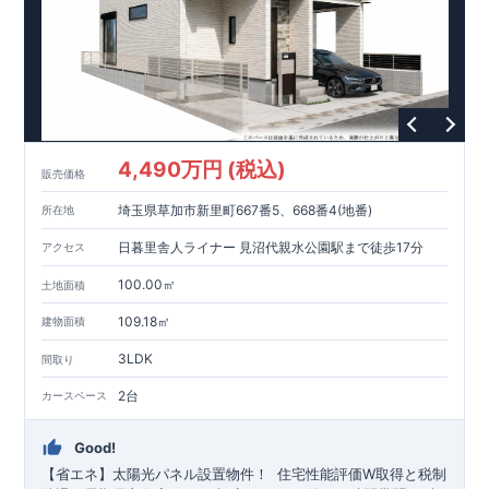
西田啓子内科・糖尿病内科クリニック
・
・
・
・
約
950m
(徒歩 12分)
東栄住宅の
「ブルーミングガーデン」
は
国の定めた厳しい基準を満たした
「長期優良住宅」
ですので 税制面での優遇が受けられ、メリ
ットも多いです!
地震に対する耐震性も最も高いレベルの
「耐震等級3」
を取得!
4,490万円 (税込)
最長60年間の
「
アフターサービス
」
もありますので、 サポート
販売価格
体制もお任せください!
埼玉県草加市新里町667番5、668番4(地番)
所在地
「自社一貫体制」
だからこそ可能な高品質・高性能でありなが
ら お求めやすい価格を実現!
日暮里舎人ライナー 見沼代親水公園駅まで徒歩17分
アクセス
(↑各赤枠クリックで詳細がご覧になれます!)
​
お気軽にお問い合わせください!
東栄住宅 北九州営業所
​
100.00㎡
土地面積
☆☆☆093-562-7340☆☆☆
109.18㎡
建物面積
3LDK
間取り
2台
カースペース
Good!
【省エネ】太陽光パネル設置物件！
住宅性能評価W取得と税制