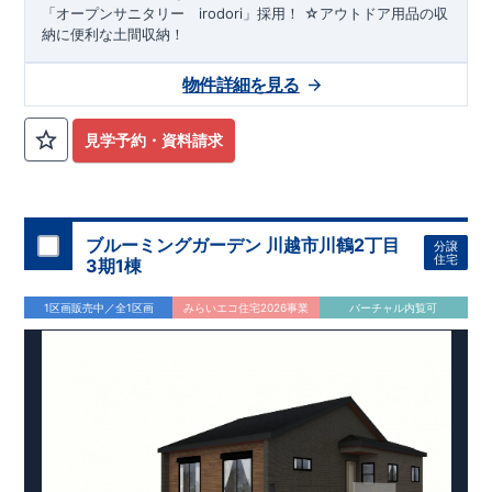
「オープンサニタリー irodori」採用！ ☆アウトドア用品の収
納に便利な土間収納！
物件詳細を見る
見学予約・資料請求
ブルーミングガーデン 川越市川鶴2丁目
分譲
住宅
3期1棟
1区画販売中／全1区画
みらいエコ住宅2026事業
バーチャル内覧可