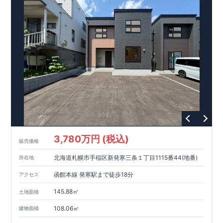
干せます♪ ​ ​ ​​＜設備・仕様＞ ​​■玄関ドア…タグキーやスマート
東栄ホームサービス株式会社
□ 構造の安定 (耐風等級2・耐震等級3) □ 劣化の軽減 (劣化対
なら、
​エアコン・フロアコーティ
フォン​アプリで開閉可能仕様です♪
ング・カーテンレール・カップボード・TVアンテナ 等もご紹
策等級3) □ 維持管理への配慮 (維持管理対策等級3) □ 空気環
快適に長く住める住宅
​■玄関収納…便利な全身鏡のついた、コの字収納がございます♪
介可能！
境 (ホルムアルデヒド発散等級3)
【長期優良住宅】
■国の定める7つの技術基準をクリア ■税制
​​■
ウェブカタログはこちら→​<
ZEH水準の断熱性能
優遇あり
浴室…浴室暖房換気乾燥機付き！壁面にアクセントカラーを
【東栄セーフティーダンパー標準装備】
各種カタログ｜ブルーミングリフ
■制震ダンパ
施したオシャレな浴室空間です♪
ォーム
□ 断熱等性能等級5～6 □ 一次エネルギー消費量等級6～8 ​□
ーで振れ幅を大幅に低減、繰り返す地震に強い『耐震+制震』
>
​ ​ ​◇アクセス◇ ・小田急小田原線「本厚木」駅までバス３６
第三者評価BELS実施
技術 ■メンテナンスフリー
現地案内予約受付中
詳細やご見学など、お気軽にお問合せ下さ
分、 ​「まつかげ台」バス停歩３分
い♪
東栄住宅 港南台営業所 TEL:0120-29-1081
3,780万円 (税込)
販売価格
北海道札幌市手稲区新発寒三条１丁目1115番44(地番)
所在地
函館本線 発寒駅まで徒歩18分
アクセス
145.88㎡
土地面積
108.06㎡
建物面積