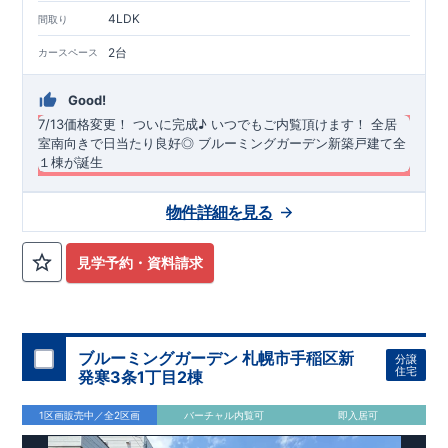
TEL
：
0120-44-1081
4LDK
間取り
（
9:30
～
18:30
／火水曜休み）
2台
カースペース
Good!
7/13価格変更！
​
ついに完成♪ いつでもご内覧頂けます！
​
全居
室南向きで日当たり良好◎
ブルーミングガーデン新築戸建て全
１棟が誕生
長期優良住宅・耐震等級3・断熱等性能等級5（ZEH水準）を取
物件詳細を見る
得！
​ ​全居室南向き＆南道路で日当たり良好な物件です◎ カー
スペース並列２台分！、４LDK ​ ​バス停「まつかげ台」まで徒歩
約3分！ ​ おしゃれな折上天井をリビングと主寝室に採用！（リ
◆
周辺環境
◆
見学予約・資料請求
ビング：見せ梁付き折上天井、主寝室：間接照明付き折上天
【教育施設】
◎ 厚木市立 上荻野小学校 約1200ｍ(徒歩約18
井）
分) ◎ 厚木市立 荻野中学校 約1500m(徒歩約24分) ◎ 荻野す
＜
みれ愛児園 約2200m(徒歩約33分) ◎ とびお幼稚園 約
リンク：
折り上げ天井とは？折り上げ天井のメリットと照明
計画ポイント｜住宅にまつわるコラム| 東栄住宅の新築一戸建
2400m(徒歩約35分)
オプション商品のご紹介
【買物施設】
◎ たからやフレサ上荻野店
て、分譲住宅
約950m(徒歩約16分) ◎ クリエイトS・D厚木上荻野店 約
網戸（全窓）
＞
​建物引渡日の20日前までにお申込みいただくと
​
特
ブルーミングガーデン 札幌市手稲区新
分譲
​こだわりの内装・仕様を施した、オシャレなリビングがござい
1000m(徒歩約17分)
別価格
でご案内 ​お引渡し前に工事を済ませることが可能です。
【その他施設】
◎ 厚木上荻野郵便局 約
住宅
発寒3条1丁目2棟
ます♪ ​折上天井、アクセントクロス、キッチンのポップアップ
750m(徒歩約12分)
住宅設備機器修理サービス
◎ まつかげ台中公園 約190m(徒歩約3分)
​建物引渡日までにお申し込みいただ
天井、を採用！是非ご内覧ください♪ ​ ​キッチンスペース広々！
くと
住宅性能評価 W取得(設計・建設)
早割価格
でご案内 ​キッチン／トイレ／バス／給湯器／洗面
1区画販売中／全2区画
バーチャル内覧可
即入居可
可動棚４段付きで食品等の収納ができます！ ​ 2階南側に​ワイド
化粧台／インターホン 設備機器の​15年保証サービスへの加入が
■第三者機関が設計・建物検査(全四回)を実施 ■税制優遇あり
バルコニーを採用！２部屋から行き来可能で洗濯物もたっぷり
おすすめです！
4分野6項目で最高等級を取得!