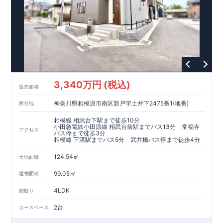
​​↓↓クリックで詳細ご紹介
◆
長期優良住宅
【済】◆
​当物件は国から定められた7つの技術基準をクリアした認定住
宅！
​住宅ローンの金利優遇、税金面の優遇が得られるなどの、金銭
的メリットが大きいのも魅力です。
​東栄住宅はパワービルダーで所得数No.1です！
​​↓↓クリックで詳細ご紹介
3,340万円 (税込)
​◆耐震＋制震。
東栄セーフティーダンパー
標準装備◆
販売価格
​大きな揺れから家を守るだけではなく揺れそのものを軽減
神奈川県相模原市南区新戸字土井下2475番1(地番)
所在地
​建築基準法に定められた、「数百年に一度発生する地震に対し
て、倒壊、崩壊しない」
相模線 相武台下駅まで徒歩10分
​という基準から、さらに1.5倍の耐震力を達成しています。
小田急電鉄小田原線 相武台前駅までバス13分 常福寺
アクセス
バス停まで徒歩3分
相模線 下溝駅までバス5分 武井橋バス停まで徒歩4分
注文住宅のような個性あふれる間取り、
​住宅品質を担保しながらも
コストパフォーマンスの高さ
がブル
124.54㎡
土地面積
ーミングガーデンの魅力です。
「ここまでやってこの価格」
をぜひ体験してください。
99.05㎡
建物面積
4LDK
間取り
2台
カースペース