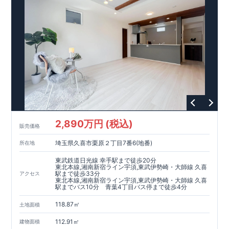
曜日）
営業時間／9：30～18：30
​
​ ​
GOOD DESIGN AWARD2024
​
東栄住宅​
は、この度2024年度
グッドデザイン賞を3プロジェクト同時受賞いたしました。
木造住宅用制震ダンパー / 東栄セーフティダンパー
地盤改
良工法 / R-Evolve パイル
宅地開発手法 / 簡単に地図から
消せる道
2,890万円 (税込)
販売価格
埼玉県久喜市栗原２丁目7番6(地番)
所在地
東武鉄道日光線 幸手駅まで徒歩20分
東北本線,湘南新宿ライン宇須,東武伊勢崎・大師線 久喜
駅まで徒歩33分
アクセス
東北本線,湘南新宿ライン宇須,東武伊勢崎・大師線 久喜
駅までバス10分 青葉4丁目バス停まで徒歩4分
118.87㎡
土地面積
112.91㎡
建物面積