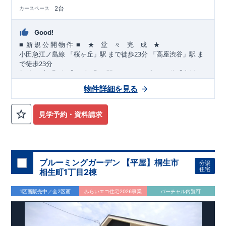
2台
カースペース
Good!
■
■
★ 堂 々 完 成 ★
​ ​
​
新
規
公
開
物
件
23
​
​
小田急江ノ島
線
「桜ヶ丘」駅
まで
徒歩
分
「高座渋谷」駅
ま
23
で
徒歩
分
12
​
​
相鉄いずみ野
線
「いずみ野」駅
まで
バス
分
バス停「上飯
10
11
​
​
田」まで徒歩
分
「いずみ中央」駅
まで
バス
分
バス停「上
物件詳細を見る
8
飯田車庫」まで徒歩
分
,
​
☆
おすすめポイント
☆
[1]
多彩な収納プラン完備
★
​
【玄関土間収納】
スーツケースやベビーカーの収納にも便利
♪
見学予約・資料請求
​
【ウォークインクローゼット】
私服通勤でお洋服をたくさんお
​
持ちの方や、
流行ファッションがお好きな方にもおすすめ
♪
​
【全居室クローゼット完備】
お子様のお洋服の収納にも困らな
い
☆
​
​
【２階の廊下収納】
生活感の出る掃除機や、
日用品などのア
ブルーミングガーデン 【平屋】桐生市
分譲
イテムを目隠し収納ができる
♪
住宅
相生町1丁目2棟
​
​
【床下収納】
【大容量シューズクローゼット】
などの、あ
ったら嬉しい収納完備
☆
1区画販売中／全2区画
みらいエコ住宅2026事業
バーチャル内覧可
,
”
”
​
[2]
対面キッチンには、食洗器搭載
★
配膳・後片付け
が便利な
​
対面キッチン
には、
生活感を感じさせない
ビルトイン食洗器
を
搭載