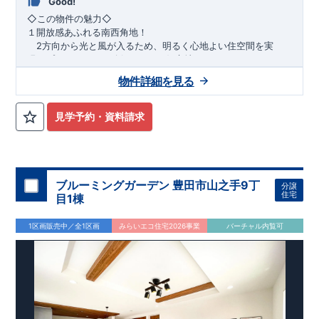
Good!
​◇この物件の魅力◇
１開放感あふれる南西角地！
2方向から光と風が入るため、明るく心地よい住空間を実
現。プライバシーも確保しやすい好立地です♪
​２
自然と利便が両立するロケーション！
物件詳細を見る
最寄りの矢部駅まで徒歩22分で、駅利用も可能。生活施設や
公園も身近にあり、快適な新生活が始められます♪
見学予約・資料請求
​◇アクセス◇
​・JR横浜線「矢部」駅まで徒歩22分
◇ロケーション◇
・相模原市立大野北小学校 徒歩22分
ブルーミングガーデン 豊田市山之手9丁
分譲
・コープときわ店 徒歩9分
住宅
目1棟
・フードワン淵野辺店 徒歩20分
​・セブンイレブン町田常盤店 徒歩11分
1区画販売中／全1区画
みらいエコ住宅2026事業
バーチャル内覧可
◇ブルーミングガーデンのこだわり◇
【全棟自社一貫体制】
・誰が、何をしたか。が明確だからこそ、お客様の安心に繋が
ります。
・設計、施工、営業が互いに協力しあい、最良のプランを提供
いたします。
・不要な中間マージンを抑えることで、コストダウンに努めて