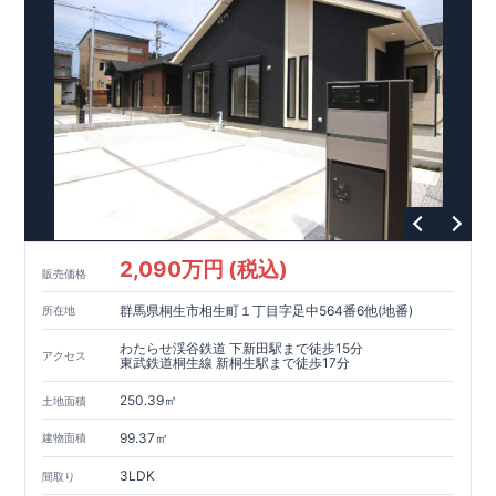
,
​
[3]
浴室暖房乾燥機
雨の日や花粉の時期のお洗濯も安心！！
,
​
[4]
インナーバルコニー
広々インナーバルコニーは天候に左右
されずに利用可能♪
,
​
​
[5]
折上げ天井
主寝室には間接照明付折上天井仕上げで
ワンラ
ンク上の空間を演出♪
​
​
◎
暮らしに寄り添う住環境
◎
～徒歩圏内～
教育環境
／コンビ
​
​
ニ
/
ドラッグストア
／
公園
■周辺環境■
【教育施設】
715m
9
​
上和田小学校 約
（徒歩
分）
上和田中学校 約
1100m
14
（徒歩
分）
792m
​
【買い物施設】
セブンイレブン横浜上飯田南店 約
（徒
10
1000m
13
​
​
歩
分）
オーケー大和上和田店 約
（徒歩
分）
クリ
1400m
18
​
エイト
S
・
D
大和上和田店 約
（徒歩
分）
イオン大和
​
1600m
20
550m
7
​
​
店 約
【その他施設】
（徒歩
宮久保公園 約
分）
（徒歩
分）
上飯田クロ
2,090万円 (税込)
750m
10
​
販売価格
ーバー公園 約
（徒歩
分）
石垣内科小児科医院 約
1200m
15
1300m
17
​
（徒歩
分）
南大和病院 約
（徒歩
分）
群馬県桐生市相生町１丁目字足中564番6他(地番)
所在地
​ ​
​↑
​
​
■
東栄住宅の家作り■
■
ブルーミングガーデンのこだわり
■
各
↑
■
​
タイトルをクリック
長期優良住宅取得
わたらせ渓谷鉄道 下新田駅まで徒歩15分
アクセス
【国が定めた７つの技術基準をクリア
☆
】
１
耐久性
/
２劣化対
東武鉄道桐生線 新桐生駅まで徒歩17分
策
/
３維持管理性
４
住宅面積
/
５省エネルギー性
/
６
居住環境
/
７
維
​
​
250.39㎡
持保全管理
■
住宅性能評価ダブル取得
スマートフォンで見やす
土地面積
​
​
​
い特設サイトはこちら
スムーズにご案内が可能
★
♪
物件のご案内は、
お気軽にお問い合わせください
事前予約
が
オススメ
♪
お
99.37㎡
建物面積
TEL:0120-07-1081​
​
​
です
問い合わせお待ちしております
☆
☆
※
未完成の
場合は、現地確認の他に
近くにある同仕様の完成物件をご案内
3LDK
間取り
致します。