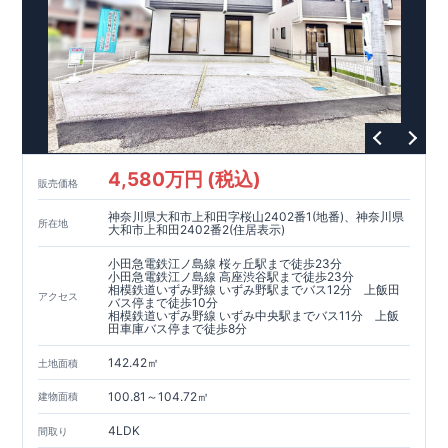
4,580万円 (税込)
販売価格
神奈川県大和市上和田字桜山2402番1(地番)、神奈川県
所在地
大和市上和田2402番2(住居表示)
小田急電鉄江ノ島線 桜ヶ丘駅まで徒歩23分
小田急電鉄江ノ島線 高座渋谷駅まで徒歩23分
相模鉄道いずみ野線 いずみ野駅までバス12分 上飯田
アクセス
バス停まで徒歩10分
相模鉄道いずみ野線 いずみ中央駅までバス11分 上飯
田車庫バス停まで徒歩8分
142.42㎡
土地面積
100.81～104.72㎡
建物面積
4LDK
間取り