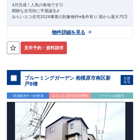
4月完成！人気の角地です◎
閑静な住宅街に平屋誕生♪
​みらいエコ住宅2026事業の対象物件※条件有り
​
国
から最大75万
円の補助金が得られます！
​※補助金額より事務手数料として99000 円（税込）及び振込手
物件詳細を見る
数料が差し引かれます。
★魅力的な間取り★
​・
玄関から
直接洗面所・浴室
へアクセスで
きる動線の為、
外から帰ってきたお子様も
お部屋を汚さず
に安心です♪
見学予約・資料請求
​・
キッチンには
食器洗い機完備
◎家事の
負担軽減
に！
・キッチン横に
パントリー付き♪
​・オープンサニタリーirodori採用！
​
段差のない
シームアンダーボウル仕様で
お手入れ簡単◎
​・主寝室には
アクセントクロス
使用♪
ブルーミングガーデン 相模原市南区新
分譲
住宅
戸9棟
​↓↓クリックで詳細ご紹介
◆充実の
アフターサポート
◆
1区画販売中／全9区画
みらいエコ住宅2026事業
バーチャル内覧可
​東栄住宅では、お引き渡し後最大4回の無料点検と、最長60年
間の品質保証を実施。
​お引き渡しからが本当のお付き合いだと考え、アフターサービ
スを外部の業者に委託せず、
​東栄住宅グループ「東栄ホームサービス株式会社」にて責任を
もって対応いたします。