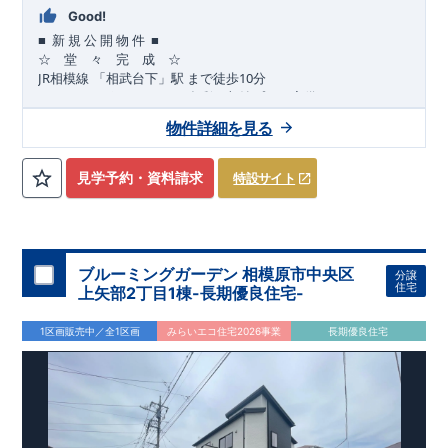
Good!
■
■
新
規
公
開
物
件
☆ 堂 々 完 成 ☆
JR
10
​
相模線
「相武台下」駅
まで
徒歩
分
,
☆
おすすめポイント
☆
[1]
多彩な収納プラン完備
★
【玄関土間収納】
物件詳細を見る
​​
スーツケースやベビーカーの収納にも便利
♪
【ウォークインク
ローゼット】
私服通勤でお洋服をたくさんお持ちの方や、
流行ファッション
見学予約・資料請求
特設サイト
​​
がお好きな方にもおすすめ
♪
【全居室クローゼット完備】
​​
お子様のお洋服の収納にも困らない
☆
【２階の廊下収納】
​
生活感の出る掃除機や、
日用品などのアイテムを目隠し収納が
​​
​
できる
♪
【床下収納】
【大容量シューズクローゼット】
などの、あったらうれしい収納完備
☆
ブルーミングガーデン 相模原市中央区
分譲
,
[2]
対面キッチンには、食洗器搭載
★
住宅
上矢部2丁目1棟-長期優良住宅-
”
”
配膳・後片付け
が便利な
対面キッチン
には、
生活感を感じさせない
ビルトイン食洗器
を搭載
1区画販売中／全1区画
みらいエコ住宅2026事業
長期優良住宅
,
[4]
上部吹抜け
明るく開放的な空間を演出
♪
◎
暮らしに寄り添う住環境
◎
～徒歩圏内～
教育環境
／コンビニ
/
ドラッグストア
／
公園
■周辺環境■