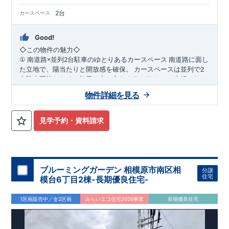
2台
カースペース
Good!
◇
この物件の魅力
◇
×
2
南道路に面し
①
南道路
並列
台駐車のゆとりあるカースペース
2
た立地で、陽当たりと開放感を確保。
カースペースは並列で
台駐車可能なため、毎日の出し入れもラクラク。
ご夫婦それぞ
WIC
2
れの車利用はもちろん、来客時にも対応できるゆとりのある住
2
階の洋室にはウォーク
②
階洋室に
完備の充実収納プラン
物件詳細を見る
まいです。
インクローゼットを設置。
衣類や季節用品、趣味の道具までし
っかり収納でき、居室空間を広く美しく保てます。
家族それぞ
れの「しまう場所」が確保された、整理整頓しやすい間取りで
パントリ
③
随所に収納を配置した、暮らしやすさ重視の住空間
見学予約・資料請求
す。
ーや各所の収納スペースなど、日常使いを考えた収納計画。
生
活動線上に収納を配置することで、家事効率もアップ。
物が増
えてもすっきりと暮らせる、収納豊富な住まいです。
​
◇
アクセス
◇
​JR
横浜線 「相模原」駅 バス
13
分
バス停「光が
丘三丁目」まで徒歩
6
分
JR
相模線 「上溝」駅まで徒歩
23
分
◇
ロケーション
◇
ブルーミングガーデン 相模原市南区相
分譲
・相模原市立陽光台小学校 徒歩
15
分
​
住宅
模台6丁目2棟-長期優良住宅-
・相模原市立緑が丘中学校 徒歩
12
分
​
・虹ヶ丘幼稚園 徒歩
5
分
・グルメシティ光が丘店 徒歩
10
分
1区画販売中／全2区画
みらいエコ住宅2026事業
長期優良住宅
・ファミリーマート相模原陽光台五丁目店 徒歩
5
分
◇
ブルーミングガーデンのこだわり
◇
【全棟自社一貫体制】
・誰が、何をしたか。が明確だからこそ、お客様の安心に繋が