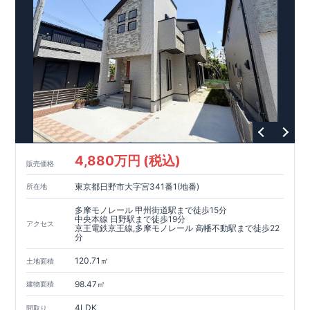
て、倒壊、崩壊しない。｣という基準から、さらに1.5倍の耐震
力を達成しています。
【住宅性能評価ダブル取得】
・設計住宅性能評価：建物設計段階で、国が認めた第三者機関
が評価しています。
・建設住宅性能評価：評価を受けた図面通りに施工されている
か、建設までに、計4回のチェックが行われます。
図面や書類上だけでなく、現場の施工状況を検査した上で、品
質を保証しています。
【長期優良住宅】
4,880万円 (税込)
販売価格
・長期優良住宅とは、｢良い家を作って、きちんと手入れをし
て、長く大切に使う｣ことを目的とした認定制度。住宅ローン減
東京都日野市大字宮341番1(地番)
所在地
税、固定資産税などの税制優遇を受けられるだけでなく、中古
市場でも、長期優良住宅が有利に働きます。
多摩モノレール 甲州街道駅まで徒歩15分
中央本線 日野駅まで徒歩19分
アクセス
京王電鉄京王線,多摩モノレール 高幡不動駅まで徒歩22
【充実のアフターサポート】
分
・東栄住宅では、お引渡し後最大10回の無料定期点検と、60年
間の品質保証を実施。お引渡しからが本当のお付き合いだと考
120.71㎡
土地面積
え、アフターサービスを外部の業者に委託せず、東栄住宅グル
ープ「東栄ホームサービス株式会社」にて責任をもって対応い
98.47㎡
建物面積
たします。
4LDK
間取り