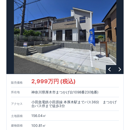
イソー 徒歩
5
分等
間取りのポイント
■ ホテルライクで実用的な洗面スペース
（
オープンサニタリー
irodori
／詳細ページへ）
■
可変型プランの主寝室＋
WIC
主寝室にはウォークインクローゼッ
トを設置。
将来、間仕切り壁（有償）を設けることで、
プラス
1
室として使える可変型の間取りです。
家計にやさしい住宅性能
■
長期優良住宅
住宅ローン控除額の優遇、
固定資産税の減額期間延長など
税制
面でのメリットが受けられます。
■
耐震等級
３
＋
制震ダンパー
建築基準法の
1.5
倍の耐震性。
地
震保険の割引（最大
50
％）対象です。
2,999万円 (税込)
販売価格
太陽光発電 標準搭載
神奈川県厚木市まつかげ台1098番23(地番)
所在地
月額サービス料０円
自家消費分は
。
※
サービス期間（
10
年間）
中の売電収入は事業者に帰属しますが、
契約満了後は売電収入
小田急電鉄小田原線 本厚木駅までバス36分 まつかげ
アクセス
を含めお客様に帰属します。
台バス停まで徒歩3分
156.04㎡
現地のご案内・資料請求 受付中
土地面積
■完成済みにつき、
実際の建物・設備・間取りを
現地にてご確認いただけます。
100.81㎡
建物面積
まずはお気軽にお問い合わせください。