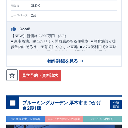
3LDK
間取り
2台
カースペース
Good!
【
NEW
】新価格
2,890
万円 （
8/3
）
​ ​
■
東南角地、陽当たりよく開放感のある住環境
■
教育施設が徒
​ ​
歩圏内にそろう、子育てにやさしい立地
■
バス便利用で久喜駅
​ ​
＜
へもアクセス可能
長期優良住宅／耐震等級３・制震ダンパ
ー採用＞
物件詳細を見る
敷地・駐車スペース
​
■
東側
4.0m
・南側
6.0m
道路に面した東南角地。
陽当たりのよ
い立地です。
見学予約・資料請求
​
■ カースペースは
2
台分を確保。
(
うちインナーガレージ
1
台
)
​ ​
バス便利用で２駅利用可能
幸手
20
久喜
東武日光線「
」駅 徒歩
分
JR
東北本線他「
」駅 バス
10
青葉
4
丁目
4
分
バス停「
」まで 徒歩
分
教育・公園・買物が徒歩圏内
ブルーミングガーデン 厚木市まつかげ
分譲
■
小学校徒歩
10
分・中学校徒歩
7
分、
幼稚園徒歩
8
分・保育園徒歩５
住宅
台2期1棟
分
■
本郷児童公園 徒歩２分
1区画販売中／全1区画
みらいエコ住宅2026事業
バーチャル内覧可
■
買物施設
・セブンイレブン 徒歩
4
分
・マルエツ 徒歩
5
分・ダ