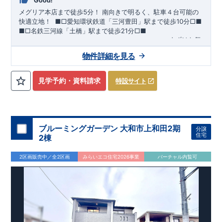
Good!
メグリア本店まで徒歩5分！
​南向きで明るく、駐車４台可能の
快適立地！
​ ​
■□
愛知環状鉄道「三河豊田」駅まで徒歩
10
分
□■
■□
名鉄三河線「土橋」駅まで徒歩
21
分
□■
ーーー・ーーー・ーーー・ーーー・ーーー・ーーー
まずはお気
軽にお問い合わせください
♪
​
完成前でもご紹介可能
◇
​
ーー
物件詳細を見る
ー・ーーー・ーーー・ーーー・ーーー・ーーー ​
​★企画担当の
おすすめポイント★​
・キッズデザイン賞を受賞した
土間ルーム
を採用！ ​
雨・気温
を気にせず過ごせるお子様やペットの遊び
​
​ スペースや、
見学予約・資料請求
特設サイト
DIY
・お友達とのおしゃべり空間に！
​ ​
・混みがちな朝でも家族
と共有して使える
​
ワイド洗面
は、デザインもオシャレで
​
・
お車好きの方やお客様がよく来られる方！
​
駐車場を
4
台
分
ホテルライクな
洗面室
に！
確保（車種による）！
道路から建物まで距離があるので
通行人の視線が気になら
ない！
ブルーミングガーデン 大和市上和田2期
分譲
・
書斎
は仕事や趣味の部屋だけでなく、
​ ストーブや扇風機な
住宅
2棟
どの季節モノ、 ​ 家族の衣類など収納スペースとしても ​ 使
える便利な空間！ ​ ​
・
奥行のある
インナーバルコニー
は
​
雨が
2区画販売中／全2区画
みらいエコ住宅2026事業
バーチャル内覧可
降り込みにくいので、
スマートフォンで見やすい特設サイトはこちら
​ 急な天気の変化にも対応できる！
https://www.e-blooming.com/bukken/83975016/