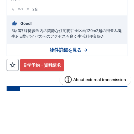
2台
カースペース
Good!
3駅3路線徒歩圏内の閑静な住宅街に全区画120m2超の街並み誕
生♪ 日野バイパスへのアクセスも良く生活利便良好♪
物件詳細を見る
見学予約・資料請求
ブルーミングガーデン 横浜市瀬谷区北
分譲
住宅
新8棟
1区画販売中／全8区画
みらいエコ住宅2026事業
バーチャル内覧可