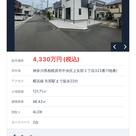
【教育施設】
593m
8
​
せんだん保育園 約
（徒歩
分）
新磯保育園 約
784m
10
715m
9
​
​相陽中
（徒歩
分）
新磯小学校 約
（徒歩
分）
学
m
25
​
校 約2000
（徒歩
分）
【買い物施設】
556m
7
​
ローソン相模原磯部店 約
（徒歩
分）
ファミリーマート
1100m
4
​
座間一丁目店 約
（徒歩
1
分）
ドラッグセイムス座間
1200m
15
​
店 約
（徒歩
分）
たからやフレサ磯部店 約
1400m
18
【その他施設】
（徒歩
分）
550m
7
​
根岸台公園 約
（徒歩
分）
下磯部東子どもの広場 約
4,330万円 (税込)
757m
10
​
772m
10
​
販売価格
（徒歩
分）
新戸診療所 約
（徒歩
分）
相模原
900m
12
​
磯部郵便局 約
（徒歩
分）
磯部クリニック 約
神奈川県相模原市中央区上矢部２丁目323番7(地番)
所在地
948m
12
​
■
東栄住宅の家作り■
（徒歩
分）
■
ブルーミングガーデンのこだわり
■
​↑
↑ ​
■
​
各タイトルをクリック
長期優良住宅取得
【国が定めた７つ
横浜線 矢部駅まで徒歩22分
アクセス
​
​
の技術基準をクリア
☆
】
１
耐久性
/
２劣化対策
/
３維持管理性
４
住宅面積
/
５省エネルギー性
/
６
居住環境
/
７
維持保全管理
121.71㎡
土地面積
​
■
住宅性能評価ダブル取得
スマートフォンで見やすい特設サイ
​
トはこちら
★
物件のご案内は、
事前予約
が
オススメ
です
☆
98.42㎡
建物面積
​
​
スムーズにご案内が可能
♪
お気軽にお問い合わせください
♪
お
4LDK
TEL:0120-07-1081​
間取り
​
​
問い合わせお待ちしております
☆
※
未完成の
場合は、現地確認の他に
近くにある同仕様の完成物件をご案内
2台
カースペース
致します。