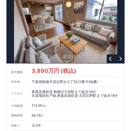
3,890万円 (税込)
販売価格
千葉県船橋市習志野台６丁目22番15(地番)
所在地
東葉高速鉄道 船橋日大前駅まで徒歩16分
アクセス
京成電鉄松戸線,東葉高速鉄道 北習志野駅まで徒歩18分
114.90㎡
土地面積
94.19㎡
建物面積
3LDK
間取り