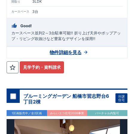
3LDK
間取り
3台
カースペース
Good!
カースペース並列2～3台駐車可能!! ​折り上げ天井やポップアッ
プ・リビング吹抜けなど豊富なデザインを採用!!
物件詳細を見る
見学予約・資料請求
ブルーミングガーデン 船橋市習志野台6
分譲
住宅
丁目2棟
1区画販売中／全2区画
みらいエコ住宅2026事業
バーチャル内覧可