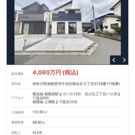
現地案内予約受付中
詳細やご見学など、お気軽にお問合せ下さ
い♪ 東栄住宅 本八幡営業所 TEL:0120-948-056
4,080万円 (税込)
販売価格
神奈川県相模原市中央区陽光台５丁目5738番17(地番)
所在地
横浜線 相模原駅までバス13分 光が丘三丁目バス停ま
で徒歩6分
アクセス
相模線 上溝駅まで徒歩23分
110.60㎡
土地面積
98.80㎡
建物面積
4LDK
間取り