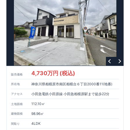
ります。
・設計、施工、営業が互いに協力しあい、最良のプラ
ンを提供いたします。
・東栄住宅では、お引渡し後最大
・不要な中間マージンを抑えることで、
10
回の無料定期点検と、
60
年
コストダウンに努めています。
間の品質保証を実施。お引渡しからが本当のお付き合いだと考
【耐震等級3
取得】
・東栄住宅
の建物は、国が定めた耐震等級で
え、アフターサービスを外部の業者に委託せず、東栄住宅グル
3
を取得。建築基準法で定め
られた、｢数百年に一度発生する地震に対して、倒壊、崩壊しな
ープ「東栄ホームサービス株式会社」にて責任をもって対応い
い。｣という基準から、さらに
たします。
1.5
倍の耐震力を達成していま
す。
【住宅性能評価ダブル取得】
・設計住宅性能評価：建物
設計段階で、国が認めた第三者機関が評価しています。
・建設
住宅性能評価：評価を受けた図面通りに施工されているか、建
設までに、計
4
回のチェックが行われます。
図面や書類上だけ
でなく、現場の施工状況を検査した上で、品質を保証していま
す。
【長期優良住宅】
・東栄住宅は国が定める全
7
つの技術基
準をクリアしています。長期優良住宅とは、｢良い家を作って、
4,730万円 (税込)
きちんと手入れをして、長く大切に使う｣ことを目的とした認定
販売価格
制度。住宅ローン減税、固定資産税などの税制優遇を受けられ
神奈川県相模原市南区相模台６丁目2000番11(地番)
るだけでなく、中古市場でも、長期優良住宅が有利に働きま
所在地
す。
【充実のアフターサポート】
小田急電鉄小田原線 小田急相模原駅まで徒歩22分
アクセス
112.10㎡
土地面積
98.96㎡
建物面積
4LDK
間取り