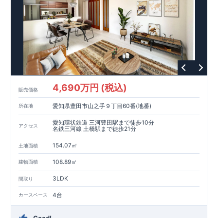
います。
【耐震等級3取得】
・東栄住宅の建物は、国が定めた耐震等級で最高の3を取得。
建築基準法で定められた、｢数百年に一度発生する地震に対し
て、倒壊、崩壊しない。｣という基準から、さらに1.5倍の耐震
力を達成しています。
【住宅性能評価ダブル取得】
・設計住宅性能評価：建物設計段階で、国が認めた第三者機関
が評価しています。
・建設住宅性能評価：評価を受けた図面通りに施工されている
4,690万円 (税込)
か、建設までに、計4回のチェックが行われます。
販売価格
図面や書類上だけでなく、現場の施工状況を検査した上で、品
愛知県豊田市山之手９丁目60番(地番)
所在地
質を保証しています。
【長期優良住宅】
愛知環状鉄道 三河豊田駅まで徒歩10分
アクセス
・
東栄住宅は国が定める全7つの技術基準をクリアしています。
名鉄三河線 土橋駅まで徒歩21分
長期優良住宅とは、｢良い家を作って、きちんと手入れをして、
154.07㎡
長く大切に使う｣ことを目的とした認定制度。住宅ローン減税、
土地面積
固定資産税などの税制優遇を受けられるだけでなく、中古市場
【充実のアフターサポート】
108.89㎡
建物面積
でも、長期優良住宅が有利に働きます。
・東栄住宅では、お引渡し後最大10回の無料定期点検と、60年
間の品質保証を実施。お引渡しからが本当のお付き合いだと考
3LDK
間取り
え、アフターサービスを外部の業者に委託せず、東栄住宅グル
ープ「東栄ホームサービス株式会社」にて責任をもって対応い
4台
カースペース
たします。