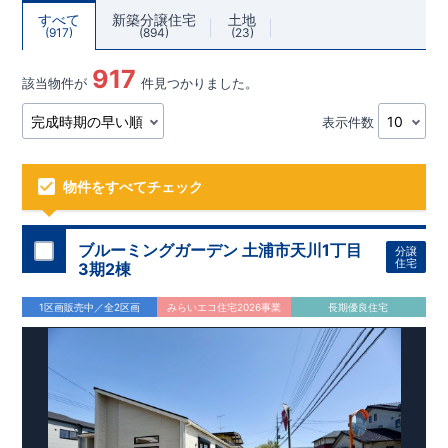
すべて
新築分譲住宅
土地
917
894
23
917
該当物件が
件見つかりました。
表示件数
物件をすべてチェック
ブルーミングガーデン 土浦市天川1丁目
分譲
住宅
3期2棟
1区画販売中／全2区画
みらいエコ住宅2026事業
長期優良住宅