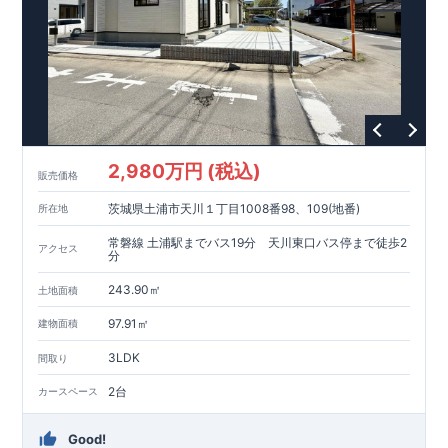
2,980万円 (税込)
販売価格
茨城県土浦市天川１丁目1008番98、109(地番)
所在地
常磐線 土浦駅までバス19分 天川東口バス停まで徒歩2
アクセス
分
243.90㎡
土地面積
97.91㎡
建物面積
3LDK
間取り
2台
カースペース
Good!