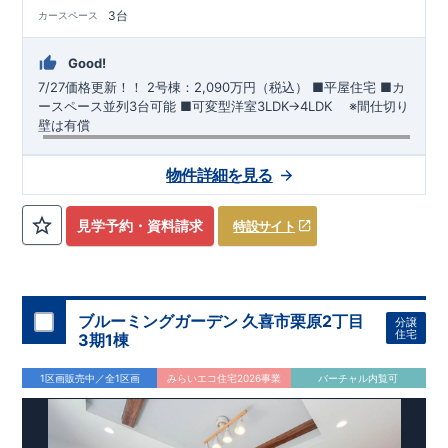
3台
カースペース
Good!
7/27価格更新！！
2号棟：2,090万円（税込）
■平屋住宅​ ​■カ
ースペース並列3台可能 ​■可変型洋室3LDK→4LDK ​ ※間仕切り
壁は有償
【交通】
わたらせ渓谷鉄道
『下新田』駅……徒歩15分（約
物件詳細を見る
1200ｍ）
​東武桐生線
​『新桐生』駅……徒歩17分（約1360ｍ）
【学校】
​桜木
小学校……徒歩12分（約950ｍ）
​桜木
中学校
……
見学予約・資料請求
特設サイト
徒歩23分（約1770ｍ）
【妥協のない家づくり】
​↓ クリックすると詳細ページが表示
されます
​住宅性能評価
地震に強い家づくり（地盤編
）
​地震
に強い家づくり（建物編）
地震に強い家づくり（制震編）
ブルーミングガーデン 久喜市栗原2丁目
分譲
住宅
3期1棟
【ブルーミングガーデンが選ばれる理由】
​↓ クリックすると
詳細ページが表示されます
​暮らしを豊かにする空間アイデア
1区画販売中／全1区画
みらいエコ住宅2026事業
バーチャル内覧可
外観デザインへのこだわり
メンテナンスリフォーム
お問い合わせ​
027-320-1238
​
高崎営業所（定休日：火曜日・水