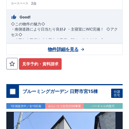
2台
カースペース
Good!
◇この物件の魅力◇
・
南側道路により日当たり良好♪
​​
・
主寝室にWIC完備！
​ ​
◇アク
セス◇
・小田急小田原線
「小田急小田原」駅まで徒歩22分
​
◇ロケー
ション◇
物件詳細を見る
・相模原市立若草小学校 徒歩11分 ・相模原市立若草
中学校 徒歩5分 ・sanwa相模台店
徒歩9分 ​・セブンイレブン相模原相模台店 徒歩4分
見学予約・資料請求
◇ブルーミングガーデンのこだわり◇
【全棟自社一貫体制】
・誰が、何をしたか。が明確だからこそ、お客様の安心に繋が
ります。
・設計、施工、営業が互いに協力しあい、最良のプランを提供
ブルーミングガーデン 日野市宮15棟
分譲
いたします。
住宅
・不要な中間マージンを抑えることで、コストダウンに努めて
います。
1区画販売中／全15区画
みらいエコ住宅2026事業
バーチャル内覧可
【耐震等級3取得】
・東栄住宅の建物は、国が定めた耐震等級で最高の3を取得。
建築基準法で定められた、｢数百年に一度発生する地震に対し