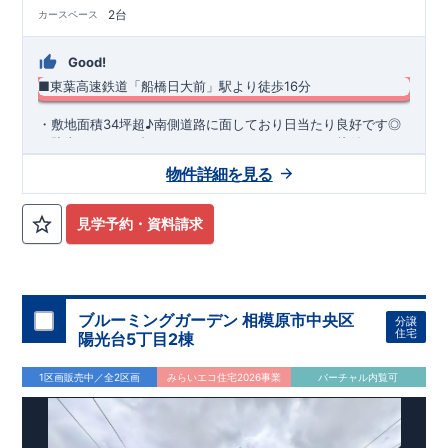
2台
カースペース
Good!
■東葉高速鉄道「船橋日大前」駅より徒歩16分
​・敷地面積34坪超♪南側道路に面しており日当たり良好です◎ ​
・駐車スペース2台！ ・キッチンまわりがすっきり片付くパン
トリー収納 ・スマートサニタリーを採用した洗面室は便利なカ
物件詳細を見る
ウンター付き♪ ・あったら嬉しい土間収納を採用！ ​・共働き世
◆
周辺環境
◆
帯に大活躍の宅配ボックス
【教育施設】
◎ 習志野台第二小学校 約250m(徒歩約4分) ◎
習志野台中学校 約400m(徒歩約5分)
【買物施設】
◎ ヨークマ
見学予約・資料請求
ート 習志野台店 約660m(徒歩約9分) ◎ マックスバリュ 習
志野台店 約400m(徒歩約5分)
住宅性能評価 W取得(設計・建設)
■第三者機関が設計・建物検査(全四回)を実施 ■税制優遇あり
4分野6項目で最高等級を取得!
ブルーミングガーデン 相模原市中央区
分譲
□ 構造の安定 (耐風等級2・耐震等級3) □ 劣化の軽減 (劣化対
住宅
陽光台5丁目2棟
策等級3) □ 維持管理への配慮 (維持管理対策等級3) □ 空気環
境 (ホルムアルデヒド発散等級3)
快適に長く住める住宅
1区画販売中／全2区画
みらいエコ住宅2026事業
バーチャル内覧可
【長期優良住宅】
■国の定める7つの技術基準をクリア ■税制
優遇あり
【東栄セーフティーダンパー標準装備】
■制震ダンパ
ーで振れ幅を大幅に低減、繰り返す地震に強い『耐震+制震』
■メンテナンスフリー