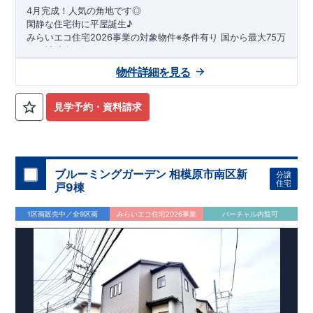
4月完成！人気の角地です◎
閑静な住宅街に平屋誕生♪
​みらいエコ住宅2026事業の対象物件※条件有り
​
国
から最大75万
円の補助金が得られます！
​※補助金額より事務手数料として99000 円（税込）及び振込手
物件詳細を見る
数料が差し引かれます。
★魅力的な間取り★
​・
玄関から
直接洗面所・浴室
へアクセスで
きる動線の為、
外から帰ってきたお子様も
お部屋を汚さず
に安心です♪
見学予約・資料請求
​・
キッチンには
食器洗い機完備
◎家事の
負担軽減
に！
・キッチン横に
パントリー付き♪
​・オープンサニタリーirodori採用！
​
段差のない
シームアンダーボウル仕様で
お手入れ簡単◎
​・主寝室には
アクセントクロス
使用♪
ブルーミングガーデン 相模原市南区新
分譲
住宅
戸9棟
​↓↓クリックで詳細ご紹介
◆充実の
アフターサポート
◆
1区画販売中／全9区画
みらいエコ住宅2026事業
バーチャル内覧可
​東栄住宅では、お引き渡し後最大4回の無料点検と、最長60年
間の品質保証を実施。
​お引き渡しからが本当のお付き合いだと考え、アフターサービ
スを外部の業者に委託せず、
​東栄住宅グループ「東栄ホームサービス株式会社」にて責任を
もって対応いたします。