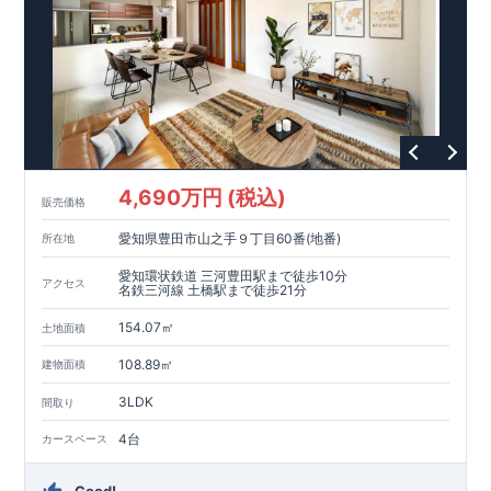
います。
【耐震等級3取得】
・東栄住宅の建物は、国が定めた耐震等級で最高の3を取得。
建築基準法で定められた、｢数百年に一度発生する地震に対し
て、倒壊、崩壊しない。｣という基準から、さらに1.5倍の耐震
力を達成しています。
【住宅性能評価ダブル取得】
・設計住宅性能評価：建物設計段階で、国が認めた第三者機関
が評価しています。
・建設住宅性能評価：評価を受けた図面通りに施工されている
4,690万円 (税込)
か、建設までに、計4回のチェックが行われます。
販売価格
図面や書類上だけでなく、現場の施工状況を検査した上で、品
愛知県豊田市山之手９丁目60番(地番)
所在地
質を保証しています。
【長期優良住宅】
愛知環状鉄道 三河豊田駅まで徒歩10分
アクセス
・
東栄住宅は国が定める全7つの技術基準をクリアしています。
名鉄三河線 土橋駅まで徒歩21分
長期優良住宅とは、｢良い家を作って、きちんと手入れをして、
154.07㎡
長く大切に使う｣ことを目的とした認定制度。住宅ローン減税、
土地面積
固定資産税などの税制優遇を受けられるだけでなく、中古市場
【充実のアフターサポート】
108.89㎡
建物面積
でも、長期優良住宅が有利に働きます。
・東栄住宅では、お引渡し後最大10回の無料定期点検と、60年
間の品質保証を実施。お引渡しからが本当のお付き合いだと考
3LDK
間取り
え、アフターサービスを外部の業者に委託せず、東栄住宅グル
ープ「東栄ホームサービス株式会社」にて責任をもって対応い
4台
カースペース
たします。