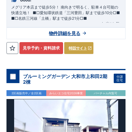
Good!
メグリア本店まで徒歩5分！
​南向きで明るく、駐車４台可能の
快適立地！
​ ​
■□
愛知環状鉄道「三河豊田」駅まで徒歩
10
分
□■
■□
名鉄三河線「土橋」駅まで徒歩
21
分
□■
ーーー・ーーー・ーーー・ーーー・ーーー・ーーー
まずはお気
軽にお問い合わせください
♪
​
完成前でもご紹介可能
◇
​
ーー
物件詳細を見る
ー・ーーー・ーーー・ーーー・ーーー・ーーー ​
​★企画担当の
おすすめポイント★​
・キッズデザイン賞を受賞した
土間ルーム
を採用！ ​
雨・気温
を気にせず過ごせるお子様やペットの遊び
​
​ スペースや、
見学予約・資料請求
特設サイト
DIY
・お友達とのおしゃべり空間に！
​ ​
・混みがちな朝でも家族
と共有して使える
​
ワイド洗面
は、デザインもオシャレで
​
・
お車好きの方やお客様がよく来られる方！
​
駐車場を
4
台
分
ホテルライクな
洗面室
に！
確保（車種による）！
道路から建物まで距離があるので
通行人の視線が気になら
ない！
ブルーミングガーデン 大和市上和田2期
分譲
・
書斎
は仕事や趣味の部屋だけでなく、
​ ストーブや扇風機な
住宅
2棟
どの季節モノ、 ​ 家族の衣類など収納スペースとしても ​ 使
える便利な空間！ ​ ​
・
奥行のある
インナーバルコニー
は
​
雨が
2区画販売中／全2区画
みらいエコ住宅2026事業
バーチャル内覧可
降り込みにくいので、
スマートフォンで見やすい特設サイトはこちら
​ 急な天気の変化にも対応できる！
https://www.e-blooming.com/bukken/83975016/