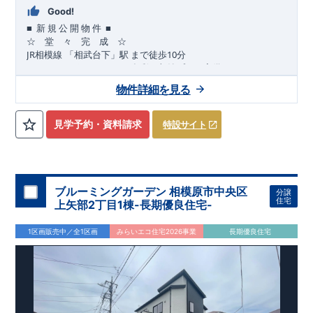
Good!
■
■
新
規
公
開
物
件
☆ 堂 々 完 成 ☆
JR
10
​
相模線
「相武台下」駅
まで
徒歩
分
,
☆
おすすめポイント
☆
[1]
多彩な収納プラン完備
★
【玄関土間収納】
物件詳細を見る
​​
スーツケースやベビーカーの収納にも便利
♪
【ウォークインク
ローゼット】
私服通勤でお洋服をたくさんお持ちの方や、
流行ファッション
見学予約・資料請求
特設サイト
​​
がお好きな方にもおすすめ
♪
【全居室クローゼット完備】
​​
お子様のお洋服の収納にも困らない
☆
【２階の廊下収納】
​
生活感の出る掃除機や、
日用品などのアイテムを目隠し収納が
​​
​
できる
♪
【床下収納】
【大容量シューズクローゼット】
などの、あったらうれしい収納完備
☆
ブルーミングガーデン 相模原市中央区
分譲
,
[2]
対面キッチンには、食洗器搭載
★
住宅
上矢部2丁目1棟-長期優良住宅-
”
”
配膳・後片付け
が便利な
対面キッチン
には、
生活感を感じさせない
ビルトイン食洗器
を搭載
1区画販売中／全1区画
みらいエコ住宅2026事業
長期優良住宅
,
[4]
上部吹抜け
明るく開放的な空間を演出
♪
◎
暮らしに寄り添う住環境
◎
～徒歩圏内～
教育環境
／コンビニ
/
ドラッグストア
／
公園
■周辺環境■