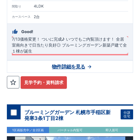
TEL
：
0120-44-1081
4LDK
間取り
（
9:30
～
18:30
／火水曜休み）
2台
カースペース
Good!
7/13価格変更！
​
ついに完成♪ いつでもご内覧頂けます！
​
全居
室南向きで日当たり良好◎
ブルーミングガーデン新築戸建て全
１棟が誕生
長期優良住宅・耐震等級3・断熱等性能等級5（ZEH水準）を取
物件詳細を見る
得！
​ ​全居室南向き＆南道路で日当たり良好な物件です◎ カー
スペース並列２台分！、４LDK ​ ​バス停「まつかげ台」まで徒歩
約3分！ ​ おしゃれな折上天井をリビングと主寝室に採用！（リ
◆
周辺環境
◆
見学予約・資料請求
ビング：見せ梁付き折上天井、主寝室：間接照明付き折上天
【教育施設】
◎ 厚木市立 上荻野小学校 約1200ｍ(徒歩約18
井）
分) ◎ 厚木市立 荻野中学校 約1500m(徒歩約24分) ◎ 荻野す
＜
みれ愛児園 約2200m(徒歩約33分) ◎ とびお幼稚園 約
リンク：
折り上げ天井とは？折り上げ天井のメリットと照明
計画ポイント｜住宅にまつわるコラム| 東栄住宅の新築一戸建
2400m(徒歩約35分)
オプション商品のご紹介
【買物施設】
◎ たからやフレサ上荻野店
て、分譲住宅
約950m(徒歩約16分) ◎ クリエイトS・D厚木上荻野店 約
網戸（全窓）
＞
​建物引渡日の20日前までにお申込みいただくと
​
特
ブルーミングガーデン 札幌市手稲区新
分譲
​こだわりの内装・仕様を施した、オシャレなリビングがござい
1000m(徒歩約17分)
別価格
でご案内 ​お引渡し前に工事を済ませることが可能です。
【その他施設】
◎ 厚木上荻野郵便局 約
住宅
発寒3条1丁目2棟
ます♪ ​折上天井、アクセントクロス、キッチンのポップアップ
750m(徒歩約12分)
住宅設備機器修理サービス
◎ まつかげ台中公園 約190m(徒歩約3分)
​建物引渡日までにお申し込みいただ
天井、を採用！是非ご内覧ください♪ ​ ​キッチンスペース広々！
くと
住宅性能評価 W取得(設計・建設)
早割価格
でご案内 ​キッチン／トイレ／バス／給湯器／洗面
1区画販売中／全2区画
バーチャル内覧可
即入居可
可動棚４段付きで食品等の収納ができます！ ​ 2階南側に​ワイド
化粧台／インターホン 設備機器の​15年保証サービスへの加入が
■第三者機関が設計・建物検査(全四回)を実施 ■税制優遇あり