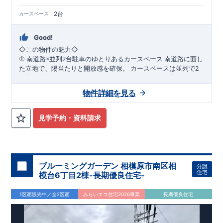
2台
カースペース
Good!
◇
この物件の魅力
◇
×
2
南道路に面し
①
南道路
並列
台駐車のゆとりあるカースペース
2
た立地で、陽当たりと開放感を確保。
カースペースは並列で
台駐車可能なため、毎日の出し入れもラクラク。
ご夫婦それぞ
WIC
2
れの車利用はもちろん、来客時にも対応できるゆとりのある住
2
階の洋室にはウォーク
②
階洋室に
完備の充実収納プラン
物件詳細を見る
まいです。
インクローゼットを設置。
衣類や季節用品、趣味の道具までし
っかり収納でき、居室空間を広く美しく保てます。
家族それぞ
れの「しまう場所」が確保された、整理整頓しやすい間取りで
パントリ
③
随所に収納を配置した、暮らしやすさ重視の住空間
見学予約・資料請求
す。
ーや各所の収納スペースなど、日常使いを考えた収納計画。
生
活動線上に収納を配置することで、家事効率もアップ。
物が増
えてもすっきりと暮らせる、収納豊富な住まいです。
​
◇
アクセス
◇
​JR
横浜線 「相模原」駅 バス
13
分
バス停「光が
丘三丁目」まで徒歩
6
分
JR
相模線 「上溝」駅まで徒歩
23
分
◇
ロケーション
◇
ブルーミングガーデン 相模原市南区相
分譲
・相模原市立陽光台小学校 徒歩
15
分
​
住宅
模台6丁目2棟-長期優良住宅-
・相模原市立緑が丘中学校 徒歩
12
分
​
・虹ヶ丘幼稚園 徒歩
5
分
・グルメシティ光が丘店 徒歩
10
分
1区画販売中／全2区画
みらいエコ住宅2026事業
長期優良住宅
・ファミリーマート相模原陽光台五丁目店 徒歩
5
分
◇
ブルーミングガーデンのこだわり
◇
【全棟自社一貫体制】
・誰が、何をしたか。が明確だからこそ、お客様の安心に繋が