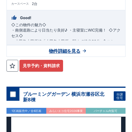
2台
カースペース
Good!
◇この物件の魅力◇
・
南側道路により日当たり良好♪
​​
・
主寝室にWIC完備！
​ ​
◇アク
セス◇
・小田急小田原線
「小田急小田原」駅まで徒歩22分
​
◇ロケー
ション◇
物件詳細を見る
・相模原市立若草小学校 徒歩11分 ・相模原市立若草
中学校 徒歩5分 ・sanwa相模台店
徒歩9分 ​・セブンイレブン相模原相模台店 徒歩4分
見学予約・資料請求
◇ブルーミングガーデンのこだわり◇
【全棟自社一貫体制】
・誰が、何をしたか。が明確だからこそ、お客様の安心に繋が
ります。
・設計、施工、営業が互いに協力しあい、最良のプランを提供
ブルーミングガーデン 横浜市瀬谷区北
分譲
いたします。
住宅
新8棟
・不要な中間マージンを抑えることで、コストダウンに努めて
います。
1区画販売中／全8区画
みらいエコ住宅2026事業
バーチャル内覧可
【耐震等級3取得】
・東栄住宅の建物は、国が定めた耐震等級で最高の3を取得。
建築基準法で定められた、｢数百年に一度発生する地震に対し