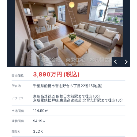
3,890万円 (税込)
販売価格
千葉県船橋市習志野台６丁目22番15(地番)
所在地
東葉高速鉄道 船橋日大前駅まで徒歩16分
アクセス
京成電鉄松戸線,東葉高速鉄道 北習志野駅まで徒歩18分
114.90㎡
土地面積
94.19㎡
建物面積
3LDK
間取り