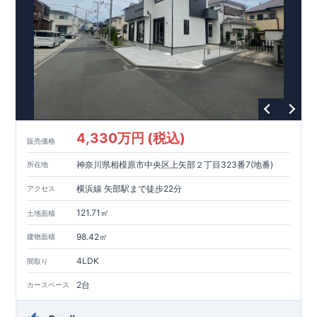
【教育施設】
593m
8
​
せんだん保育園 約
（徒歩
分）
新磯保育園 約
784m
10
715m
9
​
​相陽中
（徒歩
分）
新磯小学校 約
（徒歩
分）
学
m
25
​
校 約2000
（徒歩
分）
【買い物施設】
556m
7
​
ローソン相模原磯部店 約
（徒歩
分）
ファミリーマート
1100m
4
​
座間一丁目店 約
（徒歩
1
分）
ドラッグセイムス座間
1200m
15
​
店 約
（徒歩
分）
たからやフレサ磯部店 約
1400m
18
【その他施設】
（徒歩
分）
550m
7
​
根岸台公園 約
（徒歩
分）
下磯部東子どもの広場 約
4,330万円 (税込)
757m
10
​
772m
10
​
販売価格
（徒歩
分）
新戸診療所 約
（徒歩
分）
相模原
900m
12
​
磯部郵便局 約
（徒歩
分）
磯部クリニック 約
神奈川県相模原市中央区上矢部２丁目323番7(地番)
所在地
948m
12
​
■
東栄住宅の家作り■
（徒歩
分）
■
ブルーミングガーデンのこだわり
■
​↑
↑ ​
■
​
各タイトルをクリック
長期優良住宅取得
【国が定めた７つ
横浜線 矢部駅まで徒歩22分
アクセス
​
​
の技術基準をクリア
☆
】
１
耐久性
/
２劣化対策
/
３維持管理性
４
住宅面積
/
５省エネルギー性
/
６
居住環境
/
７
維持保全管理
121.71㎡
土地面積
​
■
住宅性能評価ダブル取得
スマートフォンで見やすい特設サイ
​
トはこちら
★
物件のご案内は、
事前予約
が
オススメ
です
☆
98.42㎡
建物面積
​
​
スムーズにご案内が可能
♪
お気軽にお問い合わせください
♪
お
4LDK
TEL:0120-07-1081​
間取り
​
​
問い合わせお待ちしております
☆
※
未完成の
場合は、現地確認の他に
近くにある同仕様の完成物件をご案内
2台
カースペース
致します。