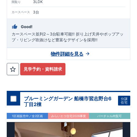
3LDK
間取り
3台
カースペース
Good!
カースペース並列2～3台駐車可能!! ​折り上げ天井やポップアッ
プ・リビング吹抜けなど豊富なデザインを採用!!
物件詳細を見る
見学予約・資料請求
ブルーミングガーデン 船橋市習志野台6
分譲
住宅
丁目2棟
1区画販売中／全2区画
みらいエコ住宅2026事業
バーチャル内覧可