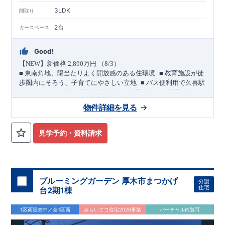
3LDK
間取り
2台
カースペース
Good!
【
NEW
】新価格
2,890
万円 （
8/3
）
​ ​
■
東南角地、陽当たりよく開放感のある住環境
■
教育施設が徒
​ ​
歩圏内にそろう、子育てにやさしい立地
■
バス便利用で久喜駅
​ ​
＜
へもアクセス可能
長期優良住宅／耐震等級３・制震ダンパ
ー採用＞
物件詳細を見る
敷地・駐車スペース
​
■
東側
4.0m
・南側
6.0m
道路に面した東南角地。
陽当たりのよ
い立地です。
見学予約・資料請求
​
■ カースペースは
2
台分を確保。
(
うちインナーガレージ
1
台
)
​ ​
バス便利用で２駅利用可能
幸手
20
久喜
東武日光線「
」駅 徒歩
分
JR
東北本線他「
」駅 バス
10
青葉
4
丁目
4
分
バス停「
」まで 徒歩
分
教育・公園・買物が徒歩圏内
ブルーミングガーデン 厚木市まつかげ
分譲
■
小学校徒歩
10
分・中学校徒歩
7
分、
幼稚園徒歩
8
分・保育園徒歩５
住宅
台2期1棟
分
■
本郷児童公園 徒歩２分
1区画販売中／全1区画
みらいエコ住宅2026事業
バーチャル内覧可
■
買物施設
・セブンイレブン 徒歩
4
分
・マルエツ 徒歩
5
分・ダ