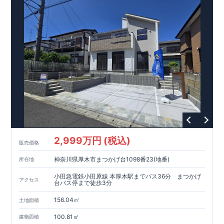
イソー 徒歩
5
分等
間取りのポイント
■ ホテルライクで実用的な洗面スペース
（
オープンサニタリー
irodori
／詳細ページへ）
■
可変型プランの主寝室＋
WIC
主寝室にはウォークインクローゼッ
トを設置。
将来、間仕切り壁（有償）を設けることで、
プラス
1
室として使える可変型の間取りです。
家計にやさしい住宅性能
■
長期優良住宅
住宅ローン控除額の優遇、
固定資産税の減額期間延長など
税制
面でのメリットが受けられます。
■
耐震等級
３
＋
制震ダンパー
建築基準法の
1.5
倍の耐震性。
地
震保険の割引（最大
50
％）対象です。
2,999万円 (税込)
販売価格
太陽光発電 標準搭載
神奈川県厚木市まつかげ台1098番23(地番)
所在地
月額サービス料０円
自家消費分は
。
※
サービス期間（
10
年間）
中の売電収入は事業者に帰属しますが、
契約満了後は売電収入
小田急電鉄小田原線 本厚木駅までバス36分 まつかげ
アクセス
を含めお客様に帰属します。
台バス停まで徒歩3分
156.04㎡
現地のご案内・資料請求 受付中
土地面積
■完成済みにつき、
実際の建物・設備・間取りを
現地にてご確認いただけます。
100.81㎡
建物面積
まずはお気軽にお問い合わせください。