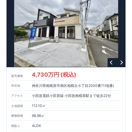
ります。
・設計、施工、営業が互いに協力しあい、最良のプラ
ンを提供いたします。
・東栄住宅では、お引渡し後最大
・不要な中間マージンを抑えることで、
10
回の無料定期点検と、
60
年
コストダウンに努めています。
間の品質保証を実施。お引渡しからが本当のお付き合いだと考
【耐震等級3
取得】
・東栄住宅
の建物は、国が定めた耐震等級で
え、アフターサービスを外部の業者に委託せず、東栄住宅グル
3
を取得。建築基準法で定め
られた、｢数百年に一度発生する地震に対して、倒壊、崩壊しな
ープ「東栄ホームサービス株式会社」にて責任をもって対応い
い。｣という基準から、さらに
たします。
1.5
倍の耐震力を達成していま
す。
【住宅性能評価ダブル取得】
・設計住宅性能評価：建物
設計段階で、国が認めた第三者機関が評価しています。
・建設
住宅性能評価：評価を受けた図面通りに施工されているか、建
設までに、計
4
回のチェックが行われます。
図面や書類上だけ
でなく、現場の施工状況を検査した上で、品質を保証していま
す。
【長期優良住宅】
・東栄住宅は国が定める全
7
つの技術基
準をクリアしています。長期優良住宅とは、｢良い家を作って、
4,730万円 (税込)
きちんと手入れをして、長く大切に使う｣ことを目的とした認定
販売価格
制度。住宅ローン減税、固定資産税などの税制優遇を受けられ
神奈川県相模原市南区相模台６丁目2000番11(地番)
るだけでなく、中古市場でも、長期優良住宅が有利に働きま
所在地
す。
【充実のアフターサポート】
小田急電鉄小田原線 小田急相模原駅まで徒歩22分
アクセス
112.10㎡
土地面積
98.96㎡
建物面積
4LDK
間取り