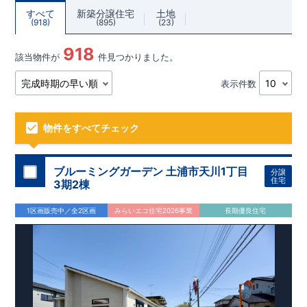
すべて
新築分譲住宅
土地
918
895
23
918
該当物件が
件見つかりました。
表示件数
物件をすべてチェック
ブルーミングガーデン 土浦市天川1丁目
分譲
住宅
3期2棟
1区画販売中／全2区画
みらいエコ住宅2026事業
長期優良住宅