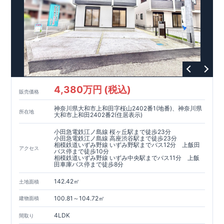
4,380万円 (税込)
販売価格
神奈川県大和市上和田字桜山2402番1(地番)、神奈川県
所在地
大和市上和田2402番2(住居表示)
小田急電鉄江ノ島線 桜ヶ丘駅まで徒歩23分
小田急電鉄江ノ島線 高座渋谷駅まで徒歩23分
相模鉄道いずみ野線 いずみ野駅までバス12分 上飯田
アクセス
バス停まで徒歩10分
相模鉄道いずみ野線 いずみ中央駅までバス11分 上飯
田車庫バス停まで徒歩8分
142.42㎡
土地面積
100.81～104.72㎡
建物面積
4LDK
間取り