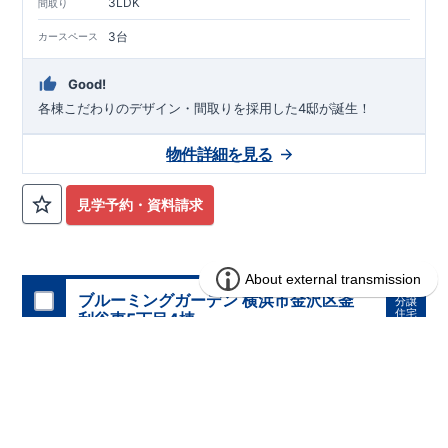
3LDK
間取り
3台
カースペース
Good!
各棟こだわりのデザイン・間取りを採用した4邸が誕生！
物件詳細を見る
見学予約・資料請求
ブルーミングガーデン 横浜市金沢区釜
分譲
住宅
利谷東5丁目4棟
1区画販売中／全4区画
みらいエコ住宅2026事業
バーチャル内覧可