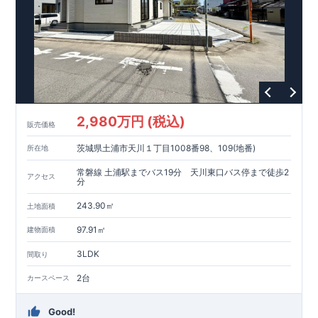
2,980万円 (税込)
販売価格
茨城県土浦市天川１丁目1008番98、109(地番)
所在地
常磐線 土浦駅までバス19分 天川東口バス停まで徒歩2
アクセス
分
243.90㎡
土地面積
97.91㎡
建物面積
3LDK
間取り
2台
カースペース
Good!