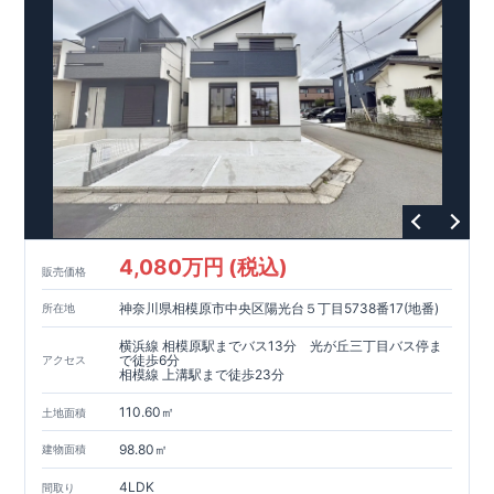
現地案内予約受付中
詳細やご見学など、お気軽にお問合せ下さ
い♪ 東栄住宅 本八幡営業所 TEL:0120-948-056
4,080万円 (税込)
販売価格
神奈川県相模原市中央区陽光台５丁目5738番17(地番)
所在地
横浜線 相模原駅までバス13分 光が丘三丁目バス停ま
で徒歩6分
アクセス
相模線 上溝駅まで徒歩23分
110.60㎡
土地面積
98.80㎡
建物面積
4LDK
間取り