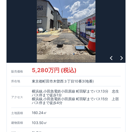
5,280万円 (税込)
販売価格
東京都町田市木曽西３丁目10番3(地番)
所在地
横浜線,小田急電鉄小田原線 町田駅までバス13分 忠生
バス停まで徒歩1分
アクセス
横浜線,小田急電鉄小田原線 町田駅までバス15分 上宿
バス停まで徒歩4分
160.24㎡
土地面積
103.50㎡
建物面積