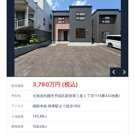
バルコニーを採用！２部屋から行き来可能で洗濯物もたっぷり
おすすめです！
4分野6項目で最高等級を取得!
干せます♪ ​ ​ ​​＜設備・仕様＞ ​​■玄関ドア…タグキーやスマート
東栄ホームサービス株式会社
□ 構造の安定 (耐風等級2・耐震等級3) □ 劣化の軽減 (劣化対
なら、
​エアコン・フロアコーティ
フォン​アプリで開閉可能仕様です♪
ング・カーテンレール・カップボード・TVアンテナ 等もご紹
策等級3) □ 維持管理への配慮 (維持管理対策等級3) □ 空気環
快適に長く住める住宅
​■玄関収納…便利な全身鏡のついた、コの字収納がございます♪
介可能！
境 (ホルムアルデヒド発散等級3)
【長期優良住宅】
■国の定める7つの技術基準をクリア ■税制
​​■
ウェブカタログはこちら→​<
ZEH水準の断熱性能
優遇あり
浴室…浴室暖房換気乾燥機付き！壁面にアクセントカラーを
【東栄セーフティーダンパー標準装備】
各種カタログ｜ブルーミングリフ
■制震ダンパ
施したオシャレな浴室空間です♪
ォーム
□ 断熱等性能等級5～6 □ 一次エネルギー消費量等級6～8 ​□
ーで振れ幅を大幅に低減、繰り返す地震に強い『耐震+制震』
>
​ ​ ​◇アクセス◇ ・小田急小田原線「本厚木」駅までバス３６
第三者評価BELS実施
技術 ■メンテナンスフリー
現地案内予約受付中
詳細やご見学など、お気軽にお問合せ下さ
分、 ​「まつかげ台」バス停歩３分
い♪
東栄住宅 港南台営業所 TEL:0120-29-1081
3,780万円 (税込)
販売価格
北海道札幌市手稲区新発寒三条１丁目1115番44(地番)
所在地
函館本線 発寒駅まで徒歩18分
アクセス
145.88㎡
土地面積
108.06㎡
建物面積