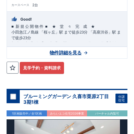
2台
カースペース
Good!
■
■
★ 堂 々 完 成 ★
​ ​
​
新
規
公
開
物
件
23
​
​
小田急江ノ島
線
「桜ヶ丘」駅
まで
徒歩
分
「高座渋谷」駅
ま
23
で
徒歩
分
12
​
​
相鉄いずみ野
線
「いずみ野」駅
まで
バス
分
バス停「上飯
10
11
​
​
田」まで徒歩
分
「いずみ中央」駅
まで
バス
分
バス停「上
物件詳細を見る
8
飯田車庫」まで徒歩
分
,
​
☆
おすすめポイント
☆
[1]
多彩な収納プラン完備
★
​
【玄関土間収納】
スーツケースやベビーカーの収納にも便利
♪
見学予約・資料請求
​
【ウォークインクローゼット】
私服通勤でお洋服をたくさんお
​
持ちの方や、
流行ファッションがお好きな方にもおすすめ
♪
​
【全居室クローゼット完備】
お子様のお洋服の収納にも困らな
い
☆
​
​
【２階の廊下収納】
生活感の出る掃除機や、
日用品などのア
ブルーミングガーデン 久喜市栗原2丁目
分譲
イテムを目隠し収納ができる
♪
住宅
3期1棟
​
​
【床下収納】
【大容量シューズクローゼット】
などの、あ
ったら嬉しい収納完備
☆
1区画販売中／全1区画
みらいエコ住宅2026事業
バーチャル内覧可
,
”
”
​
[2]
対面キッチンには、食洗器搭載
★
配膳・後片付け
が便利な
​
対面キッチン
には、
生活感を感じさせない
ビルトイン食洗器
を
搭載