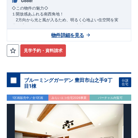
Good!
​◇この物件の魅力◇
１開放感あふれる南西角地！
2方向から光と風が入るため、明るく心地よい住空間を実
現。プライバシーも確保しやすい好立地です♪
​２
自然と利便が両立するロケーション！
物件詳細を見る
最寄りの矢部駅まで徒歩22分で、駅利用も可能。生活施設や
公園も身近にあり、快適な新生活が始められます♪
見学予約・資料請求
​◇アクセス◇
​・JR横浜線「矢部」駅まで徒歩22分
◇ロケーション◇
・相模原市立大野北小学校 徒歩22分
ブルーミングガーデン 豊田市山之手9丁
分譲
・コープときわ店 徒歩9分
住宅
目1棟
・フードワン淵野辺店 徒歩20分
​・セブンイレブン町田常盤店 徒歩11分
1区画販売中／全1区画
みらいエコ住宅2026事業
バーチャル内覧可
◇ブルーミングガーデンのこだわり◇
【全棟自社一貫体制】
・誰が、何をしたか。が明確だからこそ、お客様の安心に繋が
ります。
・設計、施工、営業が互いに協力しあい、最良のプランを提供
いたします。
・不要な中間マージンを抑えることで、コストダウンに努めて