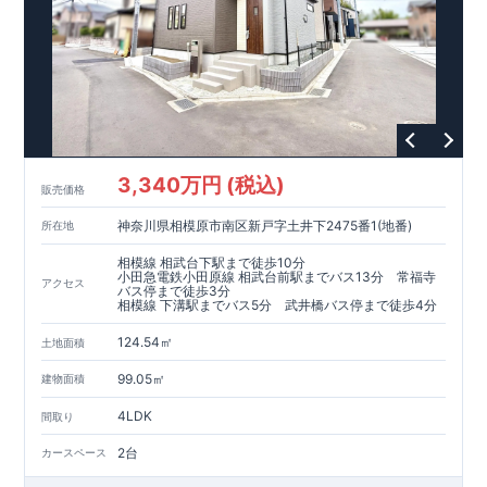
​​↓↓クリックで詳細ご紹介
◆
長期優良住宅
【済】◆
​当物件は国から定められた7つの技術基準をクリアした認定住
宅！
​住宅ローンの金利優遇、税金面の優遇が得られるなどの、金銭
的メリットが大きいのも魅力です。
​東栄住宅はパワービルダーで所得数No.1です！
​​↓↓クリックで詳細ご紹介
3,340万円 (税込)
​◆耐震＋制震。
東栄セーフティーダンパー
標準装備◆
販売価格
​大きな揺れから家を守るだけではなく揺れそのものを軽減
神奈川県相模原市南区新戸字土井下2475番1(地番)
所在地
​建築基準法に定められた、「数百年に一度発生する地震に対し
て、倒壊、崩壊しない」
相模線 相武台下駅まで徒歩10分
​という基準から、さらに1.5倍の耐震力を達成しています。
小田急電鉄小田原線 相武台前駅までバス13分 常福寺
アクセス
バス停まで徒歩3分
相模線 下溝駅までバス5分 武井橋バス停まで徒歩4分
注文住宅のような個性あふれる間取り、
​住宅品質を担保しながらも
コストパフォーマンスの高さ
がブル
124.54㎡
土地面積
ーミングガーデンの魅力です。
「ここまでやってこの価格」
をぜひ体験してください。
99.05㎡
建物面積
4LDK
間取り
2台
カースペース