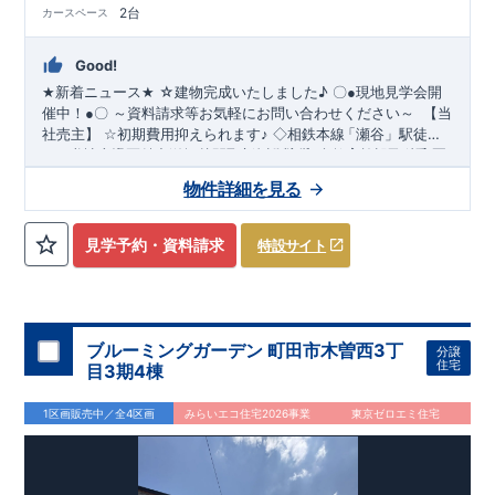
2台
カースペース
Good!
☆建物完成いたしました
♪
★
新着ニュース
★
〇
●
現地見学会開
～資料請求等お気軽にお問い合わせください～
催中！
●
〇
【当
社売主】
☆
初期費用抑えられます
♪
◇相鉄本線
「瀬谷
」駅徒歩
​
​
１９分♪
★☆
当社自慢の魅力溢れる間取り
◇全区画３９坪越えの新規分譲地
&
設備
!
暮らしやすく長く愛さ
◇教育施設が徒歩圏
​
内です
れる安心住まい
♪
◇都内へのアクセス良好
☆★
◇
使い勝手の良い多彩な間取り
◇
物件詳細を見る
・開放感を演出するスタイリッシュな間取り
【勾配天井・折り
上げ天井】
・ 吹き抜けにより明るく開放的なLDKとなってお
ります（5号棟）
【吹き抜け天井】
◇
実際に生活した時に便利
見学予約・資料請求
特設サイト
◇
≪
・ちょっとした収納に
ブルーミングガーデンのこ
【収納スペース・各居室クローゼット
だ
わ
り
≫
←
各タイトルをクリッ
完備】
・リビングや廊下に収納を多数配置!時間短縮ができ主
・『設計』住宅性能評価
‥‥
建物
ク
!!
■
住宅性能評価ダブ
ル
取
得
!
婦に嬉しい
設計段階で、国が認めた第三機関が評価しております。
【食器洗い乾燥機】
・寒い冬や梅雨の季節に大活
・『建
躍！
設』住宅性能評価
スマートフォンで見やすい特設サイトはこちら
【浴室乾燥暖房機】
‥‥
評価を受けた図面通りに施工されている
か、建設までに計
https://www.e-blooming.com/bukken/51775003/
回チェックが行われます。
・図面や書類上
4
ブルーミングガーデン 町田市木曽西3丁
分譲
だけでなく、「現場の施工状況」を検査した上で、品質を保証
住宅
目3期4棟
しております。
・誰が何をやったかが明確
■
全棟自社一
貫
体
制
!
だからこそ、お客様の安心に繋がります。
・設計、施工、営業
1区画販売中／全4区画
みらいエコ住宅2026事業
東京ゼロエミ住宅
が協力しあい、最良のプランをご提供いたします。
・不要な中
間マージンを抑える事で、コストダウンに努めております。