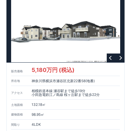
て、倒壊、崩壊しない。｣という基準から、さらに1.5倍の耐震
力を達成しています。
【住宅性能評価ダブル取得】
・設計住宅性能評価：建物設計段階で、国が認めた第三者機関
が評価しています。
・建設住宅性能評価：評価を受けた図面通りに施工されている
か、建設までに、計4回のチェックが行われます。
図面や書類上だけでなく、現場の施工状況を検査した上で、品
質を保証しています。
【長期優良住宅】
5,180万円 (税込)
・長期優良住宅とは、｢良い家を作って、きちんと手入れをし
販売価格
て、長く大切に使う｣ことを目的とした認定制度。住宅ローン減
神奈川県横浜市瀬谷区北新22番58(地番)
所在地
税、固定資産税などの税制優遇を受けられるだけでなく、中古
市場でも、長期優良住宅が有利に働きます。
相模鉄道本線 瀬谷駅まで徒歩19分
アクセス
小田急電鉄江ノ島線 桜ヶ丘駅まで徒歩22分
【充実のアフターサポート】
・東栄住宅では、お引渡し後最大10回の無料定期点検と、60年
132.18㎡
土地面積
間の品質保証を実施。お引渡しからが本当のお付き合いだと考
98.95㎡
え、アフターサービスを外部の業者に委託せず、東栄住宅グル
建物面積
ープ「東栄ホームサービス株式会社」にて責任をもって対応い
4LDK
間取り
たします。