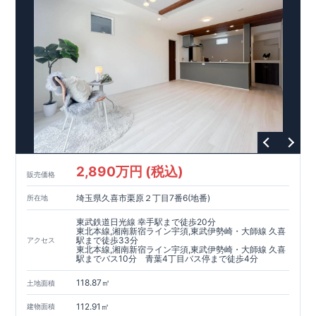
,
​
[3]
浴室暖房乾燥機
雨の日や花粉の時期のお洗濯も安心！！
,
​
[4]
インナーバルコニー
広々インナーバルコニーは天候に左右
されずに利用可能♪
,
​
​
[5]
折上げ天井
主寝室には間接照明付折上天井仕上げで
ワンラ
ンク上の空間を演出♪
​
​
◎
暮らしに寄り添う住環境
◎
～徒歩圏内～
教育環境
／コンビ
​
​
ニ
/
ドラッグストア
／
公園
■周辺環境■
【教育施設】
715m
9
​
上和田小学校 約
（徒歩
分）
上和田中学校 約
1100m
14
（徒歩
分）
792m
​
【買い物施設】
セブンイレブン横浜上飯田南店 約
（徒
10
1000m
13
​
​
歩
分）
オーケー大和上和田店 約
（徒歩
分）
クリ
1400m
18
​
エイト
S
・
D
大和上和田店 約
（徒歩
分）
イオン大和
​
1600m
20
550m
7
​
​
店 約
【その他施設】
（徒歩
宮久保公園 約
分）
（徒歩
分）
上飯田クロ
2,890万円 (税込)
750m
10
​
販売価格
ーバー公園 約
（徒歩
分）
石垣内科小児科医院 約
1200m
15
1300m
17
​
（徒歩
分）
南大和病院 約
（徒歩
分）
埼玉県久喜市栗原２丁目7番6(地番)
所在地
​ ​
​↑
​
​
■
東栄住宅の家作り■
■
ブルーミングガーデンのこだわり
■
各
↑
■
​
タイトルをクリック
長期優良住宅取得
東武鉄道日光線 幸手駅まで徒歩20分
【国が定めた７つの技術基準をクリア
☆
】
１
耐久性
/
２劣化対
東北本線,湘南新宿ライン宇須,東武伊勢崎・大師線 久喜
駅まで徒歩33分
アクセス
策
/
３維持管理性
４
住宅面積
/
５省エネルギー性
/
６
居住環境
/
７
維
東北本線,湘南新宿ライン宇須,東武伊勢崎・大師線 久喜
​
​
持保全管理
■
住宅性能評価ダブル取得
スマートフォンで見やす
駅までバス10分 青葉4丁目バス停まで徒歩4分
​
​
​
い特設サイトはこちら
スムーズにご案内が可能
★
♪
物件のご案内は、
お気軽にお問い合わせください
事前予約
が
オススメ
♪
お
TEL:0120-07-1081​
​
​
118.87㎡
です
問い合わせお待ちしております
☆
☆
※
未完成の
土地面積
場合は、現地確認の他に
近くにある同仕様の完成物件をご案内
112.91㎡
建物面積
致します。