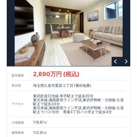
曜日）
営業時間／9：30～18：30
​
​ ​
GOOD DESIGN AWARD2024
​
東栄住宅​
は、この度2024年度
グッドデザイン賞を3プロジェクト同時受賞いたしました。
木造住宅用制震ダンパー / 東栄セーフティダンパー
地盤改
良工法 / R-Evolve パイル
宅地開発手法 / 簡単に地図から
消せる道
2,890万円 (税込)
販売価格
埼玉県久喜市栗原２丁目7番6(地番)
所在地
東武鉄道日光線 幸手駅まで徒歩20分
東北本線,湘南新宿ライン宇須,東武伊勢崎・大師線 久喜
駅まで徒歩33分
アクセス
東北本線,湘南新宿ライン宇須,東武伊勢崎・大師線 久喜
駅までバス10分 青葉4丁目バス停まで徒歩4分
118.87㎡
土地面積
112.91㎡
建物面積