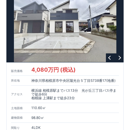
現地案内予約受付中
詳細やご見学など、お気軽にお問合せ下さ
い♪ 東栄住宅 本八幡営業所 TEL:0120-948-056
4,080万円 (税込)
販売価格
神奈川県相模原市中央区陽光台５丁目5738番17(地番)
所在地
横浜線 相模原駅までバス13分 光が丘三丁目バス停ま
で徒歩6分
アクセス
相模線 上溝駅まで徒歩23分
110.60㎡
土地面積
98.80㎡
建物面積
4LDK
間取り