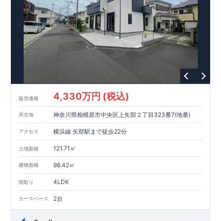
【教育施設】
593m
8
​
せんだん保育園 約
（徒歩
分）
新磯保育園 約
784m
10
715m
9
​
​相陽中
（徒歩
分）
新磯小学校 約
（徒歩
分）
学
m
25
​
校 約2000
（徒歩
分）
【買い物施設】
556m
7
​
ローソン相模原磯部店 約
（徒歩
分）
ファミリーマート
1100m
4
​
座間一丁目店 約
（徒歩
1
分）
ドラッグセイムス座間
1200m
15
​
店 約
（徒歩
分）
たからやフレサ磯部店 約
1400m
18
【その他施設】
（徒歩
分）
550m
7
​
根岸台公園 約
（徒歩
分）
下磯部東子どもの広場 約
4,330万円 (税込)
757m
10
​
772m
10
​
販売価格
（徒歩
分）
新戸診療所 約
（徒歩
分）
相模原
900m
12
​
磯部郵便局 約
（徒歩
分）
磯部クリニック 約
神奈川県相模原市中央区上矢部２丁目323番7(地番)
所在地
948m
12
​
■
東栄住宅の家作り■
（徒歩
分）
■
ブルーミングガーデンのこだわり
■
​↑
↑ ​
■
​
各タイトルをクリック
長期優良住宅取得
【国が定めた７つ
横浜線 矢部駅まで徒歩22分
アクセス
​
​
の技術基準をクリア
☆
】
１
耐久性
/
２劣化対策
/
３維持管理性
４
住宅面積
/
５省エネルギー性
/
６
居住環境
/
７
維持保全管理
121.71㎡
土地面積
​
■
住宅性能評価ダブル取得
スマートフォンで見やすい特設サイ
​
トはこちら
★
物件のご案内は、
事前予約
が
オススメ
です
☆
98.42㎡
建物面積
​
​
スムーズにご案内が可能
♪
お気軽にお問い合わせください
♪
お
4LDK
TEL:0120-07-1081​
間取り
​
​
問い合わせお待ちしております
☆
※
未完成の
場合は、現地確認の他に
近くにある同仕様の完成物件をご案内
2台
カースペース
致します。