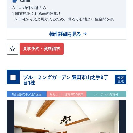
Good!
​◇この物件の魅力◇
１開放感あふれる南西角地！
2方向から光と風が入るため、明るく心地よい住空間を実
現。プライバシーも確保しやすい好立地です♪
​２
自然と利便が両立するロケーション！
物件詳細を見る
最寄りの矢部駅まで徒歩22分で、駅利用も可能。生活施設や
公園も身近にあり、快適な新生活が始められます♪
見学予約・資料請求
​◇アクセス◇
​・JR横浜線「矢部」駅まで徒歩22分
◇ロケーション◇
・相模原市立大野北小学校 徒歩22分
ブルーミングガーデン 豊田市山之手9丁
分譲
・コープときわ店 徒歩9分
住宅
目1棟
・フードワン淵野辺店 徒歩20分
​・セブンイレブン町田常盤店 徒歩11分
1区画販売中／全1区画
みらいエコ住宅2026事業
バーチャル内覧可
◇ブルーミングガーデンのこだわり◇
【全棟自社一貫体制】
・誰が、何をしたか。が明確だからこそ、お客様の安心に繋が
ります。
・設計、施工、営業が互いに協力しあい、最良のプランを提供
いたします。
・不要な中間マージンを抑えることで、コストダウンに努めて