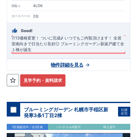
TEL
：
0120-44-1081
4LDK
間取り
（
9:30
～
18:30
／火水曜休み）
2台
カースペース
Good!
7/13価格変更！
​
ついに完成♪ いつでもご内覧頂けます！
​
全居
室南向きで日当たり良好◎
ブルーミングガーデン新築戸建て全
１棟が誕生
長期優良住宅・耐震等級3・断熱等性能等級5（ZEH水準）を取
物件詳細を見る
得！
​ ​全居室南向き＆南道路で日当たり良好な物件です◎ カー
スペース並列２台分！、４LDK ​ ​バス停「まつかげ台」まで徒歩
約3分！ ​ おしゃれな折上天井をリビングと主寝室に採用！（リ
◆
周辺環境
◆
見学予約・資料請求
ビング：見せ梁付き折上天井、主寝室：間接照明付き折上天
【教育施設】
◎ 厚木市立 上荻野小学校 約1200ｍ(徒歩約18
井）
分) ◎ 厚木市立 荻野中学校 約1500m(徒歩約24分) ◎ 荻野す
＜
みれ愛児園 約2200m(徒歩約33分) ◎ とびお幼稚園 約
リンク：
折り上げ天井とは？折り上げ天井のメリットと照明
計画ポイント｜住宅にまつわるコラム| 東栄住宅の新築一戸建
2400m(徒歩約35分)
オプション商品のご紹介
【買物施設】
◎ たからやフレサ上荻野店
て、分譲住宅
約950m(徒歩約16分) ◎ クリエイトS・D厚木上荻野店 約
網戸（全窓）
＞
​建物引渡日の20日前までにお申込みいただくと
​
特
ブルーミングガーデン 札幌市手稲区新
分譲
​こだわりの内装・仕様を施した、オシャレなリビングがござい
1000m(徒歩約17分)
別価格
でご案内 ​お引渡し前に工事を済ませることが可能です。
【その他施設】
◎ 厚木上荻野郵便局 約
住宅
発寒3条1丁目2棟
ます♪ ​折上天井、アクセントクロス、キッチンのポップアップ
750m(徒歩約12分)
住宅設備機器修理サービス
◎ まつかげ台中公園 約190m(徒歩約3分)
​建物引渡日までにお申し込みいただ
天井、を採用！是非ご内覧ください♪ ​ ​キッチンスペース広々！
くと
住宅性能評価 W取得(設計・建設)
早割価格
でご案内 ​キッチン／トイレ／バス／給湯器／洗面
1区画販売中／全2区画
バーチャル内覧可
即入居可
可動棚４段付きで食品等の収納ができます！ ​ 2階南側に​ワイド
化粧台／インターホン 設備機器の​15年保証サービスへの加入が
■第三者機関が設計・建物検査(全四回)を実施 ■税制優遇あり
バルコニーを採用！２部屋から行き来可能で洗濯物もたっぷり
おすすめです！
4分野6項目で最高等級を取得!