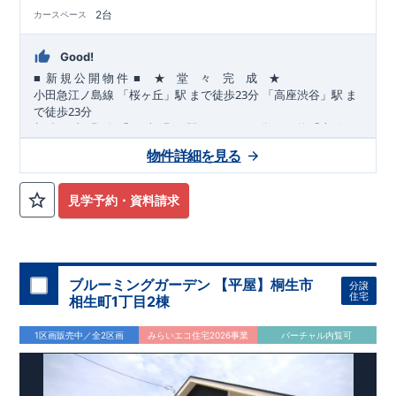
2台
カースペース
Good!
■
■
★ 堂 々 完 成 ★
​ ​
​
新
規
公
開
物
件
23
​
​
小田急江ノ島
線
「桜ヶ丘」駅
まで
徒歩
分
「高座渋谷」駅
ま
23
で
徒歩
分
12
​
​
相鉄いずみ野
線
「いずみ野」駅
まで
バス
分
バス停「上飯
10
11
​
​
田」まで徒歩
分
「いずみ中央」駅
まで
バス
分
バス停「上
物件詳細を見る
8
飯田車庫」まで徒歩
分
,
​
☆
おすすめポイント
☆
[1]
多彩な収納プラン完備
★
​
【玄関土間収納】
スーツケースやベビーカーの収納にも便利
♪
見学予約・資料請求
​
【ウォークインクローゼット】
私服通勤でお洋服をたくさんお
​
持ちの方や、
流行ファッションがお好きな方にもおすすめ
♪
​
【全居室クローゼット完備】
お子様のお洋服の収納にも困らな
い
☆
​
​
【２階の廊下収納】
生活感の出る掃除機や、
日用品などのア
ブルーミングガーデン 【平屋】桐生市
分譲
イテムを目隠し収納ができる
♪
住宅
相生町1丁目2棟
​
​
【床下収納】
【大容量シューズクローゼット】
などの、あ
ったら嬉しい収納完備
☆
1区画販売中／全2区画
みらいエコ住宅2026事業
バーチャル内覧可
,
”
”
​
[2]
対面キッチンには、食洗器搭載
★
配膳・後片付け
が便利な
​
対面キッチン
には、
生活感を感じさせない
ビルトイン食洗器
を
搭載