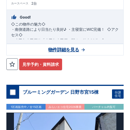
2台
カースペース
Good!
◇この物件の魅力◇
・
南側道路により日当たり良好♪
​​
・
主寝室にWIC完備！
​ ​
◇アク
セス◇
・小田急小田原線
「小田急小田原」駅まで徒歩22分
​
◇ロケー
ション◇
物件詳細を見る
・相模原市立若草小学校 徒歩11分 ・相模原市立若草
中学校 徒歩5分 ・sanwa相模台店
徒歩9分 ​・セブンイレブン相模原相模台店 徒歩4分
見学予約・資料請求
◇ブルーミングガーデンのこだわり◇
【全棟自社一貫体制】
・誰が、何をしたか。が明確だからこそ、お客様の安心に繋が
ります。
・設計、施工、営業が互いに協力しあい、最良のプランを提供
ブルーミングガーデン 日野市宮15棟
分譲
いたします。
住宅
・不要な中間マージンを抑えることで、コストダウンに努めて
います。
1区画販売中／全15区画
みらいエコ住宅2026事業
バーチャル内覧可
【耐震等級3取得】
・東栄住宅の建物は、国が定めた耐震等級で最高の3を取得。
建築基準法で定められた、｢数百年に一度発生する地震に対し