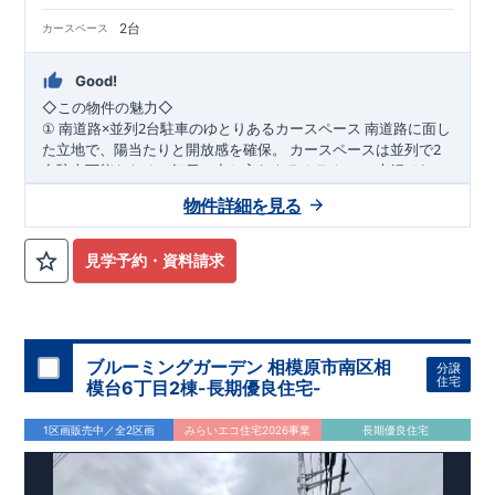
2台
カースペース
Good!
◇
この物件の魅力
◇
×
2
南道路に面し
①
南道路
並列
台駐車のゆとりあるカースペース
2
た立地で、陽当たりと開放感を確保。
カースペースは並列で
台駐車可能なため、毎日の出し入れもラクラク。
ご夫婦それぞ
WIC
2
れの車利用はもちろん、来客時にも対応できるゆとりのある住
2
階の洋室にはウォーク
②
階洋室に
完備の充実収納プラン
物件詳細を見る
まいです。
インクローゼットを設置。
衣類や季節用品、趣味の道具までし
っかり収納でき、居室空間を広く美しく保てます。
家族それぞ
れの「しまう場所」が確保された、整理整頓しやすい間取りで
パントリ
③
随所に収納を配置した、暮らしやすさ重視の住空間
見学予約・資料請求
す。
ーや各所の収納スペースなど、日常使いを考えた収納計画。
生
活動線上に収納を配置することで、家事効率もアップ。
物が増
えてもすっきりと暮らせる、収納豊富な住まいです。
​
◇
アクセス
◇
​JR
横浜線 「相模原」駅 バス
13
分
バス停「光が
丘三丁目」まで徒歩
6
分
JR
相模線 「上溝」駅まで徒歩
23
分
◇
ロケーション
◇
ブルーミングガーデン 相模原市南区相
分譲
・相模原市立陽光台小学校 徒歩
15
分
​
住宅
模台6丁目2棟-長期優良住宅-
・相模原市立緑が丘中学校 徒歩
12
分
​
・虹ヶ丘幼稚園 徒歩
5
分
・グルメシティ光が丘店 徒歩
10
分
1区画販売中／全2区画
みらいエコ住宅2026事業
長期優良住宅
・ファミリーマート相模原陽光台五丁目店 徒歩
5
分
◇
ブルーミングガーデンのこだわり
◇
【全棟自社一貫体制】
・誰が、何をしたか。が明確だからこそ、お客様の安心に繋が