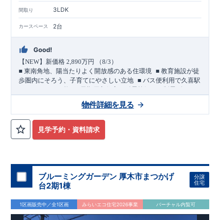
3LDK
間取り
2台
カースペース
Good!
【
NEW
】新価格
2,890
万円 （
8/3
）
​ ​
■
東南角地、陽当たりよく開放感のある住環境
■
教育施設が徒
​ ​
歩圏内にそろう、子育てにやさしい立地
■
バス便利用で久喜駅
​ ​
＜
へもアクセス可能
長期優良住宅／耐震等級３・制震ダンパ
ー採用＞
物件詳細を見る
敷地・駐車スペース
​
■
東側
4.0m
・南側
6.0m
道路に面した東南角地。
陽当たりのよ
い立地です。
見学予約・資料請求
​
■ カースペースは
2
台分を確保。
(
うちインナーガレージ
1
台
)
​ ​
バス便利用で２駅利用可能
幸手
20
久喜
東武日光線「
」駅 徒歩
分
JR
東北本線他「
」駅 バス
10
青葉
4
丁目
4
分
バス停「
」まで 徒歩
分
教育・公園・買物が徒歩圏内
ブルーミングガーデン 厚木市まつかげ
分譲
■
小学校徒歩
10
分・中学校徒歩
7
分、
幼稚園徒歩
8
分・保育園徒歩５
住宅
台2期1棟
分
■
本郷児童公園 徒歩２分
1区画販売中／全1区画
みらいエコ住宅2026事業
バーチャル内覧可
■
買物施設
・セブンイレブン 徒歩
4
分
・マルエツ 徒歩
5
分・ダ