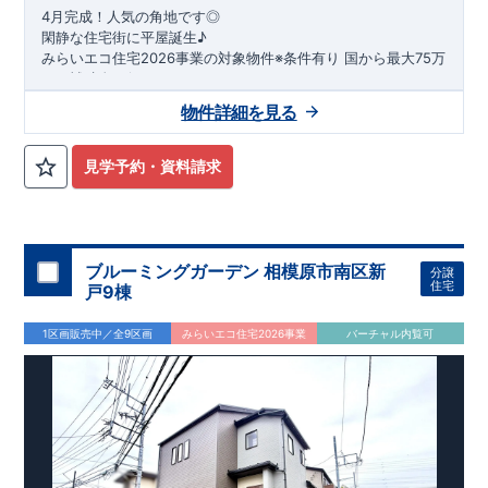
4月完成！人気の角地です◎
閑静な住宅街に平屋誕生♪
​みらいエコ住宅2026事業の対象物件※条件有り
​
国
から最大75万
円の補助金が得られます！
​※補助金額より事務手数料として99000 円（税込）及び振込手
物件詳細を見る
数料が差し引かれます。
★魅力的な間取り★
​・
玄関から
直接洗面所・浴室
へアクセスで
きる動線の為、
外から帰ってきたお子様も
お部屋を汚さず
に安心です♪
見学予約・資料請求
​・
キッチンには
食器洗い機完備
◎家事の
負担軽減
に！
・キッチン横に
パントリー付き♪
​・オープンサニタリーirodori採用！
​
段差のない
シームアンダーボウル仕様で
お手入れ簡単◎
​・主寝室には
アクセントクロス
使用♪
ブルーミングガーデン 相模原市南区新
分譲
住宅
戸9棟
​↓↓クリックで詳細ご紹介
◆充実の
アフターサポート
◆
1区画販売中／全9区画
みらいエコ住宅2026事業
バーチャル内覧可
​東栄住宅では、お引き渡し後最大4回の無料点検と、最長60年
間の品質保証を実施。
​お引き渡しからが本当のお付き合いだと考え、アフターサービ
スを外部の業者に委託せず、
​東栄住宅グループ「東栄ホームサービス株式会社」にて責任を
もって対応いたします。