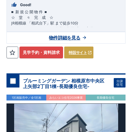
Good!
■
■
新
規
公
開
物
件
☆ 堂 々 完 成 ☆
JR
10
​
相模線
「相武台下」駅
まで
徒歩
分
,
☆
おすすめポイント
☆
[1]
多彩な収納プラン完備
★
【玄関土間収納】
物件詳細を見る
​​
スーツケースやベビーカーの収納にも便利
♪
【ウォークインク
ローゼット】
私服通勤でお洋服をたくさんお持ちの方や、
流行ファッション
見学予約・資料請求
特設サイト
​​
がお好きな方にもおすすめ
♪
【全居室クローゼット完備】
​​
お子様のお洋服の収納にも困らない
☆
【２階の廊下収納】
​
生活感の出る掃除機や、
日用品などのアイテムを目隠し収納が
​​
​
できる
♪
【床下収納】
【大容量シューズクローゼット】
などの、あったらうれしい収納完備
☆
ブルーミングガーデン 相模原市中央区
分譲
,
[2]
対面キッチンには、食洗器搭載
★
住宅
上矢部2丁目1棟-長期優良住宅-
”
”
配膳・後片付け
が便利な
対面キッチン
には、
生活感を感じさせない
ビルトイン食洗器
を搭載
1区画販売中／全1区画
みらいエコ住宅2026事業
長期優良住宅
,
[4]
上部吹抜け
明るく開放的な空間を演出
♪
◎
暮らしに寄り添う住環境
◎
～徒歩圏内～
教育環境
／コンビニ
/
ドラッグストア
／
公園
■周辺環境■