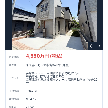
て、倒壊、崩壊しない。｣という基準から、さらに1.5倍の耐震
力を達成しています。
【住宅性能評価ダブル取得】
・設計住宅性能評価：建物設計段階で、国が認めた第三者機関
が評価しています。
・建設住宅性能評価：評価を受けた図面通りに施工されている
か、建設までに、計4回のチェックが行われます。
図面や書類上だけでなく、現場の施工状況を検査した上で、品
質を保証しています。
【長期優良住宅】
4,880万円 (税込)
販売価格
・長期優良住宅とは、｢良い家を作って、きちんと手入れをし
て、長く大切に使う｣ことを目的とした認定制度。住宅ローン減
東京都日野市大字宮341番1(地番)
所在地
税、固定資産税などの税制優遇を受けられるだけでなく、中古
市場でも、長期優良住宅が有利に働きます。
多摩モノレール 甲州街道駅まで徒歩15分
中央本線 日野駅まで徒歩19分
アクセス
京王電鉄京王線,多摩モノレール 高幡不動駅まで徒歩22
【充実のアフターサポート】
分
・東栄住宅では、お引渡し後最大10回の無料定期点検と、60年
間の品質保証を実施。お引渡しからが本当のお付き合いだと考
120.71㎡
土地面積
え、アフターサービスを外部の業者に委託せず、東栄住宅グル
ープ「東栄ホームサービス株式会社」にて責任をもって対応い
98.47㎡
建物面積
たします。
4LDK
間取り