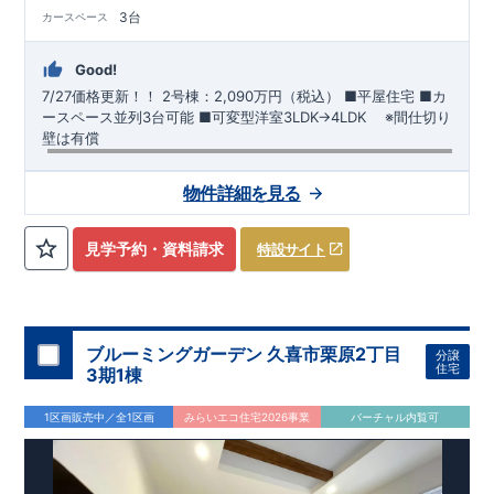
3台
カースペース
Good!
7/27価格更新！！
2号棟：2,090万円（税込）
■平屋住宅​ ​■カ
ースペース並列3台可能 ​■可変型洋室3LDK→4LDK ​ ※間仕切り
壁は有償
【交通】
わたらせ渓谷鉄道
『下新田』駅……徒歩15分（約
物件詳細を見る
1200ｍ）
​東武桐生線
​『新桐生』駅……徒歩17分（約1360ｍ）
【学校】
​桜木
小学校……徒歩12分（約950ｍ）
​桜木
中学校
……
見学予約・資料請求
特設サイト
徒歩23分（約1770ｍ）
【妥協のない家づくり】
​↓ クリックすると詳細ページが表示
されます
​住宅性能評価
地震に強い家づくり（地盤編
）
​地震
に強い家づくり（建物編）
地震に強い家づくり（制震編）
ブルーミングガーデン 久喜市栗原2丁目
分譲
住宅
3期1棟
【ブルーミングガーデンが選ばれる理由】
​↓ クリックすると
詳細ページが表示されます
​暮らしを豊かにする空間アイデア
1区画販売中／全1区画
みらいエコ住宅2026事業
バーチャル内覧可
外観デザインへのこだわり
メンテナンスリフォーム
お問い合わせ​
027-320-1238
​
高崎営業所（定休日：火曜日・水