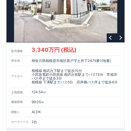
​​↓↓クリックで詳細ご紹介
◆
長期優良住宅
【済】◆
​当物件は国から定められた7つの技術基準をクリアした認定住
宅！
​住宅ローンの金利優遇、税金面の優遇が得られるなどの、金銭
的メリットが大きいのも魅力です。
​東栄住宅はパワービルダーで所得数No.1です！
​​↓↓クリックで詳細ご紹介
3,340万円 (税込)
​◆耐震＋制震。
東栄セーフティーダンパー
標準装備◆
販売価格
​大きな揺れから家を守るだけではなく揺れそのものを軽減
神奈川県相模原市南区新戸字土井下2475番1(地番)
所在地
​建築基準法に定められた、「数百年に一度発生する地震に対し
て、倒壊、崩壊しない」
相模線 相武台下駅まで徒歩10分
​という基準から、さらに1.5倍の耐震力を達成しています。
小田急電鉄小田原線 相武台前駅までバス13分 常福寺
アクセス
バス停まで徒歩3分
相模線 下溝駅までバス5分 武井橋バス停まで徒歩4分
注文住宅のような個性あふれる間取り、
​住宅品質を担保しながらも
コストパフォーマンスの高さ
がブル
124.54㎡
土地面積
ーミングガーデンの魅力です。
「ここまでやってこの価格」
をぜひ体験してください。
99.05㎡
建物面積
4LDK
間取り
2台
カースペース