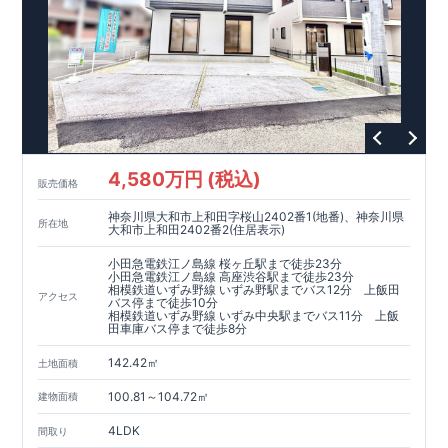
4,580万円 (税込)
販売価格
神奈川県大和市上和田字桜山2402番1(地番)、神奈川県
所在地
大和市上和田2402番2(住居表示)
小田急電鉄江ノ島線 桜ヶ丘駅まで徒歩23分
小田急電鉄江ノ島線 高座渋谷駅まで徒歩23分
相模鉄道いずみ野線 いずみ野駅までバス12分 上飯田
アクセス
バス停まで徒歩10分
相模鉄道いずみ野線 いずみ中央駅までバス11分 上飯
田車庫バス停まで徒歩8分
142.42㎡
土地面積
100.81～104.72㎡
建物面積
4LDK
間取り