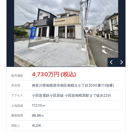
ります。
・設計、施工、営業が互いに協力しあい、最良のプラ
ンを提供いたします。
・東栄住宅では、お引渡し後最大
・不要な中間マージンを抑えることで、
10
回の無料定期点検と、
60
年
コストダウンに努めています。
間の品質保証を実施。お引渡しからが本当のお付き合いだと考
【耐震等級3
取得】
・東栄住宅
の建物は、国が定めた耐震等級で
え、アフターサービスを外部の業者に委託せず、東栄住宅グル
3
を取得。建築基準法で定め
られた、｢数百年に一度発生する地震に対して、倒壊、崩壊しな
ープ「東栄ホームサービス株式会社」にて責任をもって対応い
い。｣という基準から、さらに
たします。
1.5
倍の耐震力を達成していま
す。
【住宅性能評価ダブル取得】
・設計住宅性能評価：建物
設計段階で、国が認めた第三者機関が評価しています。
・建設
住宅性能評価：評価を受けた図面通りに施工されているか、建
設までに、計
4
回のチェックが行われます。
図面や書類上だけ
でなく、現場の施工状況を検査した上で、品質を保証していま
す。
【長期優良住宅】
・東栄住宅は国が定める全
7
つの技術基
準をクリアしています。長期優良住宅とは、｢良い家を作って、
4,730万円 (税込)
きちんと手入れをして、長く大切に使う｣ことを目的とした認定
販売価格
制度。住宅ローン減税、固定資産税などの税制優遇を受けられ
神奈川県相模原市南区相模台６丁目2000番11(地番)
るだけでなく、中古市場でも、長期優良住宅が有利に働きま
所在地
す。
【充実のアフターサポート】
小田急電鉄小田原線 小田急相模原駅まで徒歩22分
アクセス
112.10㎡
土地面積
98.96㎡
建物面積
4LDK
間取り