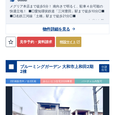
Good!
メグリア本店まで徒歩5分！
​南向きで明るく、駐車４台可能の
快適立地！
​ ​
■□
愛知環状鉄道「三河豊田」駅まで徒歩
10
分
□■
■□
名鉄三河線「土橋」駅まで徒歩
21
分
□■
ーーー・ーーー・ーーー・ーーー・ーーー・ーーー
まずはお気
軽にお問い合わせください
♪
​
完成前でもご紹介可能
◇
​
ーー
物件詳細を見る
ー・ーーー・ーーー・ーーー・ーーー・ーーー ​
​★企画担当の
おすすめポイント★​
・キッズデザイン賞を受賞した
土間ルーム
を採用！ ​
雨・気温
を気にせず過ごせるお子様やペットの遊び
​
​ スペースや、
見学予約・資料請求
特設サイト
DIY
・お友達とのおしゃべり空間に！
​ ​
・混みがちな朝でも家族
と共有して使える
​
ワイド洗面
は、デザインもオシャレで
​
・
お車好きの方やお客様がよく来られる方！
​
駐車場を
4
台
分
ホテルライクな
洗面室
に！
確保（車種による）！
道路から建物まで距離があるので
通行人の視線が気になら
ない！
ブルーミングガーデン 大和市上和田2期
分譲
・
書斎
は仕事や趣味の部屋だけでなく、
​ ストーブや扇風機な
住宅
2棟
どの季節モノ、 ​ 家族の衣類など収納スペースとしても ​ 使
える便利な空間！ ​ ​
・
奥行のある
インナーバルコニー
は
​
雨が
2区画販売中／全2区画
みらいエコ住宅2026事業
バーチャル内覧可
降り込みにくいので、
スマートフォンで見やすい特設サイトはこちら
​ 急な天気の変化にも対応できる！
https://www.e-blooming.com/bukken/83975016/