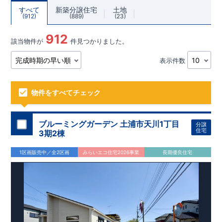
すべて
新築分譲住宅
土地
912
889
23
912
該当物件が
件見つかりました。
表示件数
物件をすべてチェック
ブルーミングガーデン 土浦市天川1丁目
分譲
住宅
3期2棟
1区画販売中／全2区画
みらいエコ住宅2026事業
長期優良住宅