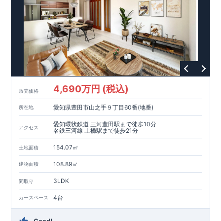
います。
【耐震等級3取得】
・東栄住宅の建物は、国が定めた耐震等級で最高の3を取得。
建築基準法で定められた、｢数百年に一度発生する地震に対し
て、倒壊、崩壊しない。｣という基準から、さらに1.5倍の耐震
力を達成しています。
【住宅性能評価ダブル取得】
・設計住宅性能評価：建物設計段階で、国が認めた第三者機関
が評価しています。
・建設住宅性能評価：評価を受けた図面通りに施工されている
4,690万円 (税込)
か、建設までに、計4回のチェックが行われます。
販売価格
図面や書類上だけでなく、現場の施工状況を検査した上で、品
愛知県豊田市山之手９丁目60番(地番)
所在地
質を保証しています。
【長期優良住宅】
愛知環状鉄道 三河豊田駅まで徒歩10分
アクセス
・
東栄住宅は国が定める全7つの技術基準をクリアしています。
名鉄三河線 土橋駅まで徒歩21分
長期優良住宅とは、｢良い家を作って、きちんと手入れをして、
154.07㎡
長く大切に使う｣ことを目的とした認定制度。住宅ローン減税、
土地面積
固定資産税などの税制優遇を受けられるだけでなく、中古市場
【充実のアフターサポート】
108.89㎡
建物面積
でも、長期優良住宅が有利に働きます。
・東栄住宅では、お引渡し後最大10回の無料定期点検と、60年
間の品質保証を実施。お引渡しからが本当のお付き合いだと考
3LDK
間取り
え、アフターサービスを外部の業者に委託せず、東栄住宅グル
ープ「東栄ホームサービス株式会社」にて責任をもって対応い
4台
カースペース
たします。