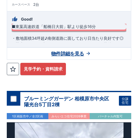
2台
カースペース
Good!
■東葉高速鉄道「船橋日大前」駅より徒歩16分
​・敷地面積34坪超♪南側道路に面しており日当たり良好です◎ ​
・駐車スペース2台！ ・キッチンまわりがすっきり片付くパン
トリー収納 ・スマートサニタリーを採用した洗面室は便利なカ
物件詳細を見る
ウンター付き♪ ・あったら嬉しい土間収納を採用！ ​・共働き世
◆
周辺環境
◆
帯に大活躍の宅配ボックス
【教育施設】
◎ 習志野台第二小学校 約250m(徒歩約4分) ◎
習志野台中学校 約400m(徒歩約5分)
【買物施設】
◎ ヨークマ
見学予約・資料請求
ート 習志野台店 約660m(徒歩約9分) ◎ マックスバリュ 習
志野台店 約400m(徒歩約5分)
住宅性能評価 W取得(設計・建設)
■第三者機関が設計・建物検査(全四回)を実施 ■税制優遇あり
4分野6項目で最高等級を取得!
ブルーミングガーデン 相模原市中央区
分譲
□ 構造の安定 (耐風等級2・耐震等級3) □ 劣化の軽減 (劣化対
住宅
陽光台5丁目2棟
策等級3) □ 維持管理への配慮 (維持管理対策等級3) □ 空気環
境 (ホルムアルデヒド発散等級3)
快適に長く住める住宅
1区画販売中／全2区画
みらいエコ住宅2026事業
バーチャル内覧可
【長期優良住宅】
■国の定める7つの技術基準をクリア ■税制
優遇あり
【東栄セーフティーダンパー標準装備】
■制震ダンパ
ーで振れ幅を大幅に低減、繰り返す地震に強い『耐震+制震』
■メンテナンスフリー