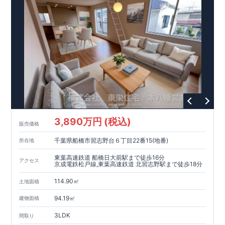
3,890万円 (税込)
販売価格
千葉県船橋市習志野台６丁目22番15(地番)
所在地
東葉高速鉄道 船橋日大前駅まで徒歩16分
アクセス
京成電鉄松戸線,東葉高速鉄道 北習志野駅まで徒歩18分
114.90㎡
土地面積
94.19㎡
建物面積
3LDK
間取り