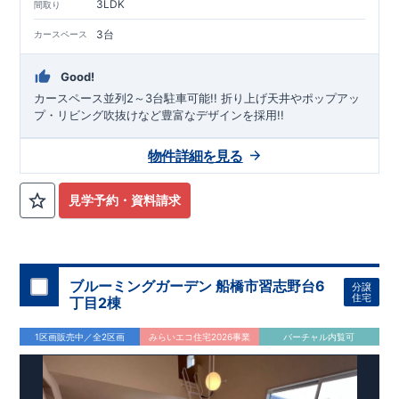
3LDK
間取り
3台
カースペース
Good!
カースペース並列2～3台駐車可能!! ​折り上げ天井やポップアッ
プ・リビング吹抜けなど豊富なデザインを採用!!
物件詳細を見る
見学予約・資料請求
ブルーミングガーデン 船橋市習志野台6
分譲
住宅
丁目2棟
1区画販売中／全2区画
みらいエコ住宅2026事業
バーチャル内覧可