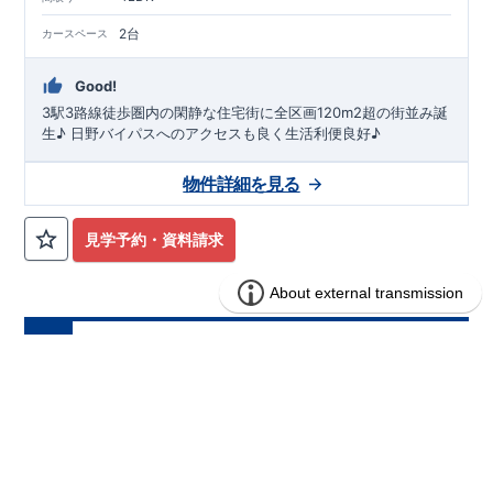
2台
カースペース
Good!
3駅3路線徒歩圏内の閑静な住宅街に全区画120m2超の街並み誕
生♪ 日野バイパスへのアクセスも良く生活利便良好♪
物件詳細を見る
見学予約・資料請求
ブルーミングガーデン 横浜市瀬谷区北
分譲
住宅
新8棟
1区画販売中／全8区画
みらいエコ住宅2026事業
バーチャル内覧可