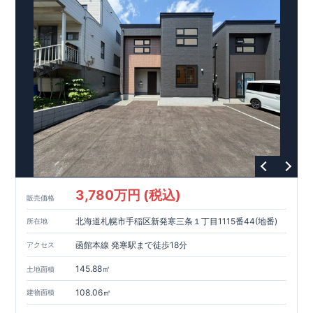
干せます♪ ​ ​ ​​＜設備・仕様＞ ​​■玄関ドア…タグキーやスマート
東栄ホームサービス株式会社
□ 構造の安定 (耐風等級2・耐震等級3) □ 劣化の軽減 (劣化対
なら、
​エアコン・フロアコーティ
フォン​アプリで開閉可能仕様です♪
ング・カーテンレール・カップボード・TVアンテナ 等もご紹
策等級3) □ 維持管理への配慮 (維持管理対策等級3) □ 空気環
快適に長く住める住宅
​■玄関収納…便利な全身鏡のついた、コの字収納がございます♪
介可能！
境 (ホルムアルデヒド発散等級3)
【長期優良住宅】
■国の定める7つの技術基準をクリア ■税制
​​■
ウェブカタログはこちら→​<
ZEH水準の断熱性能
優遇あり
浴室…浴室暖房換気乾燥機付き！壁面にアクセントカラーを
【東栄セーフティーダンパー標準装備】
各種カタログ｜ブルーミングリフ
■制震ダンパ
施したオシャレな浴室空間です♪
ォーム
□ 断熱等性能等級5～6 □ 一次エネルギー消費量等級6～8 ​□
ーで振れ幅を大幅に低減、繰り返す地震に強い『耐震+制震』
>
​ ​ ​◇アクセス◇ ・小田急小田原線「本厚木」駅までバス３６
第三者評価BELS実施
技術 ■メンテナンスフリー
現地案内予約受付中
詳細やご見学など、お気軽にお問合せ下さ
分、 ​「まつかげ台」バス停歩３分
い♪
東栄住宅 港南台営業所 TEL:0120-29-1081
3,780万円 (税込)
販売価格
北海道札幌市手稲区新発寒三条１丁目1115番44(地番)
所在地
函館本線 発寒駅まで徒歩18分
アクセス
145.88㎡
土地面積
108.06㎡
建物面積