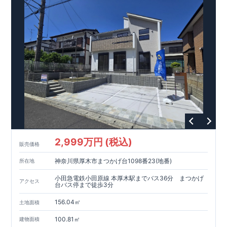
イソー 徒歩
5
分等
間取りのポイント
■ ホテルライクで実用的な洗面スペース
（
オープンサニタリー
irodori
／詳細ページへ）
■
可変型プランの主寝室＋
WIC
主寝室にはウォークインクローゼッ
トを設置。
将来、間仕切り壁（有償）を設けることで、
プラス
1
室として使える可変型の間取りです。
家計にやさしい住宅性能
■
長期優良住宅
住宅ローン控除額の優遇、
固定資産税の減額期間延長など
税制
面でのメリットが受けられます。
■
耐震等級
３
＋
制震ダンパー
建築基準法の
1.5
倍の耐震性。
地
震保険の割引（最大
50
％）対象です。
2,999万円 (税込)
販売価格
太陽光発電 標準搭載
神奈川県厚木市まつかげ台1098番23(地番)
所在地
月額サービス料０円
自家消費分は
。
※
サービス期間（
10
年間）
中の売電収入は事業者に帰属しますが、
契約満了後は売電収入
小田急電鉄小田原線 本厚木駅までバス36分 まつかげ
アクセス
を含めお客様に帰属します。
台バス停まで徒歩3分
156.04㎡
現地のご案内・資料請求 受付中
土地面積
■完成済みにつき、
実際の建物・設備・間取りを
現地にてご確認いただけます。
100.81㎡
建物面積
まずはお気軽にお問い合わせください。