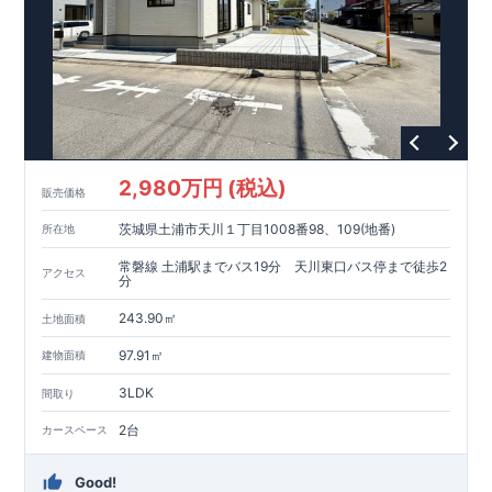
2,980万円 (税込)
販売価格
茨城県土浦市天川１丁目1008番98、109(地番)
所在地
常磐線 土浦駅までバス19分 天川東口バス停まで徒歩2
アクセス
分
243.90㎡
土地面積
97.91㎡
建物面積
3LDK
間取り
2台
カースペース
Good!