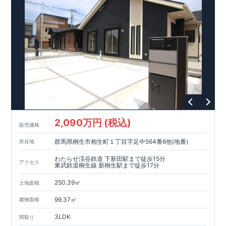
,
​
[3]
浴室暖房乾燥機
雨の日や花粉の時期のお洗濯も安心！！
,
​
[4]
インナーバルコニー
広々インナーバルコニーは天候に左右
されずに利用可能♪
,
​
​
[5]
折上げ天井
主寝室には間接照明付折上天井仕上げで
ワンラ
ンク上の空間を演出♪
​
​
◎
暮らしに寄り添う住環境
◎
～徒歩圏内～
教育環境
／コンビ
​
​
ニ
/
ドラッグストア
／
公園
■周辺環境■
【教育施設】
715m
9
​
上和田小学校 約
（徒歩
分）
上和田中学校 約
1100m
14
（徒歩
分）
792m
​
【買い物施設】
セブンイレブン横浜上飯田南店 約
（徒
10
1000m
13
​
​
歩
分）
オーケー大和上和田店 約
（徒歩
分）
クリ
1400m
18
​
エイト
S
・
D
大和上和田店 約
（徒歩
分）
イオン大和
​
1600m
20
550m
7
​
​
店 約
【その他施設】
（徒歩
宮久保公園 約
分）
（徒歩
分）
上飯田クロ
2,090万円 (税込)
750m
10
​
販売価格
ーバー公園 約
（徒歩
分）
石垣内科小児科医院 約
1200m
15
1300m
17
​
（徒歩
分）
南大和病院 約
（徒歩
分）
群馬県桐生市相生町１丁目字足中564番6他(地番)
所在地
​ ​
​↑
​
​
■
東栄住宅の家作り■
■
ブルーミングガーデンのこだわり
■
各
↑
■
​
タイトルをクリック
長期優良住宅取得
わたらせ渓谷鉄道 下新田駅まで徒歩15分
アクセス
【国が定めた７つの技術基準をクリア
☆
】
１
耐久性
/
２劣化対
東武鉄道桐生線 新桐生駅まで徒歩17分
策
/
３維持管理性
４
住宅面積
/
５省エネルギー性
/
６
居住環境
/
７
維
​
​
250.39㎡
持保全管理
■
住宅性能評価ダブル取得
スマートフォンで見やす
土地面積
​
​
​
い特設サイトはこちら
スムーズにご案内が可能
★
♪
物件のご案内は、
お気軽にお問い合わせください
事前予約
が
オススメ
♪
お
99.37㎡
建物面積
TEL:0120-07-1081​
​
​
です
問い合わせお待ちしております
☆
☆
※
未完成の
場合は、現地確認の他に
近くにある同仕様の完成物件をご案内
3LDK
間取り
致します。