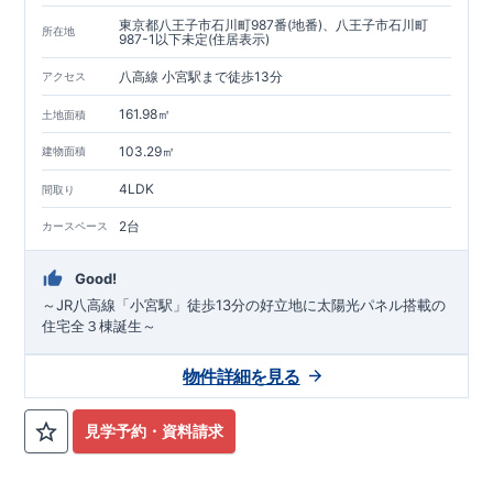
東京都八王子市石川町987番(地番)、八王子市石川町
所在地
987-1以下未定(住居表示)
八高線 小宮駅まで徒歩13分
アクセス
161.98㎡
土地面積
103.29㎡
建物面積
4LDK
間取り
2台
カースペース
Good!
～JR八高線「小宮駅」徒歩13分の好立地に太陽光パネル搭載の
住宅全３棟誕生～
物件詳細を見る
見学予約・資料請求