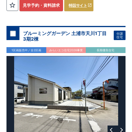
評価しております！ ​ 【
建設
住宅性能評価】
​
第三者機
見学予約・資料請求
特設サイト
関
​◆子育て環境良好！
により、建物完成までに
​
辻小学校
計4回
まで徒歩8分、
の検査が行われます！
内谷中学校
​
​ ◎こ
まで
の住宅の評価
徒歩9分！
​
幼稚園、保育園までは
​
国が定めた
耐震等級で最高の３
徒歩6分
圏内！
を取得！
​
◆
南東側6
地震
に強い
ｍ公道面！
住宅です！
​
陽光降りそそぐ明るい室内！
​
冬は暖かく夏は涼しくて快適♪ 省エネに
​
LDKは
16
帖
！
​
優れた
2（3）LDK
断熱等性能５
の間取りプラン採用！
を取得！
​ ​
その他項目も評価を受けてお
​
​◆こだわりの内装！
​
家
り、
族構成の変化に対応可能な可変型プラン！
性能に特化した
住宅です！
​
全居室
クローゼッ
ブルーミングガーデン 土浦市天川1丁目
分譲
ト付き！ ​
​◆充実した設備！
​
冬でも快適！LDK床暖房標準装
住宅
3期2棟
備♪
​
雨の日でも洗濯物が干せる
室内物干し
​
浴室乾燥暖房機
付き！
​
食洗機
付きシステムキッチン！
​
平日、休日 時間帯
1区画販売中／全2区画
みらいエコ住宅2026事業
長期優良住宅
問わずご案内可能です！
​
お気軽にお問い合わせください！
​
【お問い合わせ】TEL：
048-710-5571
(営業時間 9:30～
18:30 火水定休日)