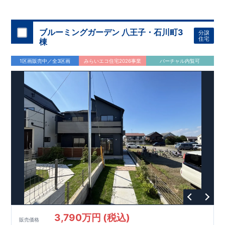
◇
ブルーミングガーデンのこだわり
◇
【全棟自社一貫体制】
・誰が、何をしたか。が明確だからこそ、お客様の安心に繋が
ります。
・設計、施工、営業が互いに協力しあい、最良のプラ
ブルーミングガーデン 八王子・石川町3
分譲
ンを提供いたします。
・東栄住宅では、お引渡し後最大
・不要な中間マージンを抑えることで、
10
回の無料定期点検と、
60
年
住宅
棟
コストダウンに努めています。
間の品質保証を実施。お引渡しからが本当のお付き合いだと考
【耐震等級3
取得】
・東栄住宅
の建物は、国が定めた耐震等級で
え、アフターサービスを外部の業者に委託せず、東栄住宅グル
3
を取得。建築基準法で定め
1区画販売中／全3区画
みらいエコ住宅2026事業
バーチャル内覧可
られた、｢数百年に一度発生する地震に対して、倒壊、崩壊しな
ープ「東栄ホームサービス株式会社」にて責任をもって対応い
い。｣という基準から、さらに
たします。
1.5
倍の耐震力を達成していま
す。
【住宅性能評価ダブル取得】
・設計住宅性能評価：建物
設計段階で、国が認めた第三者機関が評価しています。
・建設
住宅性能評価：評価を受けた図面通りに施工されているか、建
設までに、計
4
回のチェックが行われます。
図面や書類上だけ
でなく、現場の施工状況を検査した上で、品質を保証していま
す。
【充実のアフターサポート】
3,790万円 (税込)
販売価格