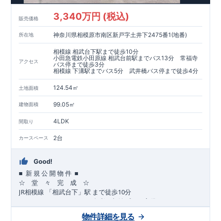
​​↓↓クリックで詳細ご紹介
3,340万円 (税込)
​◆耐震＋制震。
東栄セーフティーダンパー
標準装備◆
販売価格
​大きな揺れから家を守るだけではなく揺れそのものを軽減
神奈川県相模原市南区新戸字土井下2475番1(地番)
所在地
​建築基準法に定められた、「数百年に一度発生する地震に対し
て、倒壊、崩壊しない」
相模線 相武台下駅まで徒歩10分
​という基準から、さらに1.5倍の耐震力を達成しています。
小田急電鉄小田原線 相武台前駅までバス13分 常福寺
アクセス
バス停まで徒歩3分
相模線 下溝駅までバス5分 武井橋バス停まで徒歩4分
注文住宅のような個性あふれる間取り、
​住宅品質を担保しながらも
コストパフォーマンスの高さ
がブル
124.54㎡
土地面積
ーミングガーデンの魅力です。
「ここまでやってこの価格」
をぜひ体験してください。
99.05㎡
建物面積
4LDK
間取り
2台
カースペース
Good!
■
■
新
規
公
開
物
件
☆ 堂 々 完 成 ☆
JR
10
​
相模線
「相武台下」駅
まで
徒歩
分
,
☆
おすすめポイント
☆
[1]
多彩な収納プラン完備
★
【玄関土間収納】
物件詳細を見る
​​
スーツケースやベビーカーの収納にも便利
♪
【ウォークインク