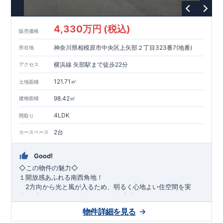
1200m
15
​
店 約
（徒歩
分）
たからやフレサ磯部店 約
1400m
18
【その他施設】
（徒歩
分）
550m
7
​
根岸台公園 約
（徒歩
分）
下磯部東子どもの広場 約
4,330万円 (税込)
757m
10
​
772m
10
​
販売価格
（徒歩
分）
新戸診療所 約
（徒歩
分）
相模原
900m
12
​
磯部郵便局 約
（徒歩
分）
磯部クリニック 約
神奈川県相模原市中央区上矢部２丁目323番7(地番)
所在地
948m
12
​
■
東栄住宅の家作り■
（徒歩
分）
■
ブルーミングガーデンのこだわり
■
​↑
↑ ​
■
​
各タイトルをクリック
長期優良住宅取得
【国が定めた７つ
横浜線 矢部駅まで徒歩22分
アクセス
​
​
の技術基準をクリア
☆
】
１
耐久性
/
２劣化対策
/
３維持管理性
４
住宅面積
/
５省エネルギー性
/
６
居住環境
/
７
維持保全管理
121.71㎡
土地面積
​
■
住宅性能評価ダブル取得
スマートフォンで見やすい特設サイ
​
トはこちら
★
物件のご案内は、
事前予約
が
オススメ
です
☆
98.42㎡
建物面積
​
​
スムーズにご案内が可能
♪
お気軽にお問い合わせください
♪
お
4LDK
TEL:0120-07-1081​
間取り
​
​
問い合わせお待ちしております
☆
※
未完成の
場合は、現地確認の他に
近くにある同仕様の完成物件をご案内
2台
カースペース
致します。
Good!
​◇この物件の魅力◇
１開放感あふれる南西角地！
2方向から光と風が入るため、明るく心地よい住空間を実
現。プライバシーも確保しやすい好立地です♪
​２
自然と利便が両立するロケーション！
物件詳細を見る
最寄りの矢部駅まで徒歩22分で、駅利用も可能。生活施設や