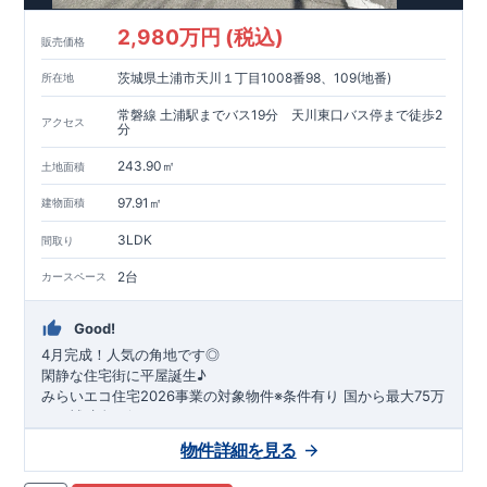
2,980万円 (税込)
販売価格
茨城県土浦市天川１丁目1008番98、109(地番)
所在地
常磐線 土浦駅までバス19分 天川東口バス停まで徒歩2
アクセス
分
243.90㎡
土地面積
97.91㎡
建物面積
3LDK
間取り
2台
カースペース
Good!
4月完成！人気の角地です◎
閑静な住宅街に平屋誕生♪
​みらいエコ住宅2026事業の対象物件※条件有り
​
国
から最大75万
円の補助金が得られます！
​※補助金額より事務手数料として99000 円（税込）及び振込手
物件詳細を見る
数料が差し引かれます。
★魅力的な間取り★
​・
玄関から
直接洗面所・浴室
へアクセスで
きる動線の為、