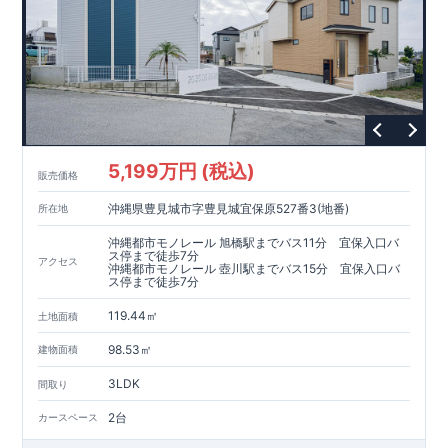
5,199万円 (税込)
販売価格
沖縄県豊見城市字豊見城宜保原527番3(地番)
所在地
沖縄都市モノレール 旭橋駅までバス11分 宜保入口バ
ス停まで徒歩7分
アクセス
沖縄都市モノレール 壺川駅までバス15分 宜保入口バ
ス停まで徒歩7分
119.44㎡
土地面積
98.53㎡
建物面積
3LDK
間取り
2台
カースペース