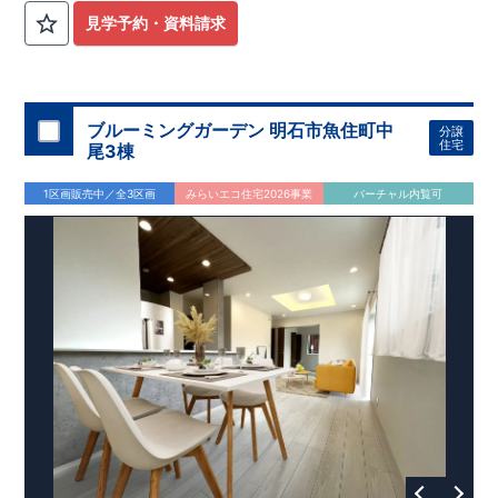
見学予約・資料請求
ブルーミングガーデン 明石市魚住町中
分譲
住宅
尾3棟
1区画販売中／全3区画
みらいエコ住宅2026事業
バーチャル内覧可