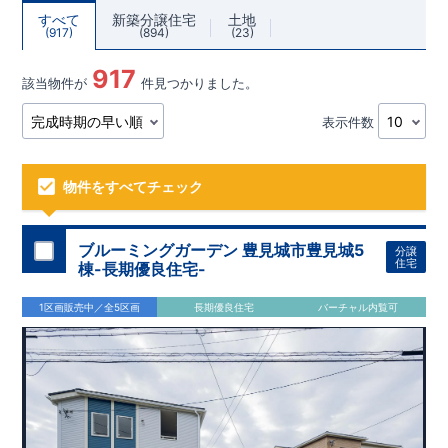
すべて
新築分譲住宅
土地
917
894
23
917
該当物件が
件見つかりました。
表示件数
物件をすべてチェック
ブルーミングガーデン 豊見城市豊見城5
分譲
住宅
棟-長期優良住宅-
1区画販売中／全5区画
長期優良住宅
バーチャル内覧可