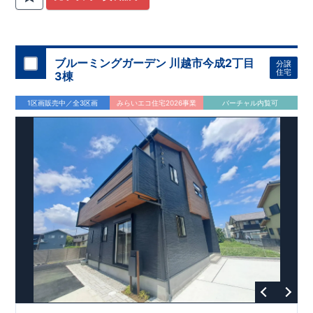
関
間取りプラン採用！
が評価しております！ ​ 【
​
​◆こだわりの内装！
建設
住宅性能評価】
​
2階洋室のうち一
​
第三
者機関
室は
開放的な勾配天井
により、建物完成までに
！
​
全居室
計4回
クローゼット付き！ ​ リビ
の検査が行われます！
​
​
◎この住宅の評価
ングはおしゃれな
​
折上天井
国が定めた
♪
​
​◆充実した設備！
耐震等級で最高の３
​
雨の日でも
を取得！
地震に強い
洗濯物が干せる
住宅です！
室内物干し
​
冬は暖かく夏は涼しくて快適♪ 省エ
​
浴室乾燥暖房機
付き！
​
食洗機
ネに優れた
付きシステムキッチン！
断熱等性能５
を取得！
​ ​
平日、休日 時間帯問わずご案内可
​ ​
その他項目も評価を受け
ブルーミングガーデン 川越市今成2丁目
分譲
ており、
能です！
性能に特化した
​
お気軽にお問い合わせください！
住宅です！
​
【お問い合わせ】
住宅
3棟
TEL：
048-710-5571
(営業時間 9:30～18:30 火水定休日)
1区画販売中／全3区画
みらいエコ住宅2026事業
バーチャル内覧可