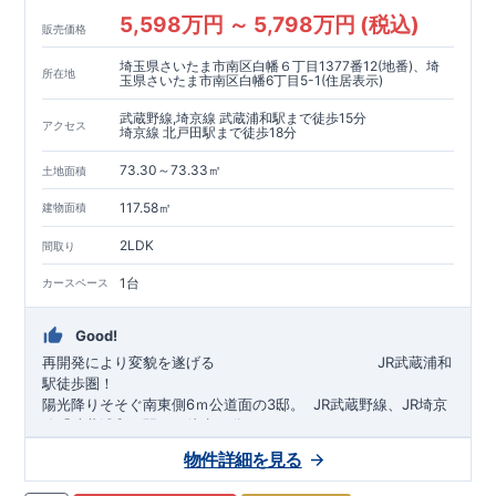
5,598万円 ～ 5,798万円 (税込)
販売価格
埼玉県さいたま市南区白幡６丁目1377番12(地番)、埼
所在地
玉県さいたま市南区白幡6丁目5-1(住居表示)
武蔵野線,埼京線 武蔵浦和駅まで徒歩15分
アクセス
埼京線 北戸田駅まで徒歩18分
73.30～73.33㎡
土地面積
117.58㎡
建物面積
2LDK
間取り
1台
カースペース
Good!
再開発により変貌を遂げる
​
JR武蔵浦和
駅徒歩圏！
陽光降りそそぐ南東側6ｍ公道面の3邸。
​
JR武蔵野線、JR埼京
線「
武蔵浦和
」駅まで徒歩15
分
​
自転車で約5分
物件詳細を見る
​◆設計・建設性能評価ｗ取得！
JR埼京線
「
北戸田
​
」駅まで徒歩18分​
◎性能評価とは
​​
​
【
設計
住
宅性能評価】
​
建物設計段階で、国が定めた
自転車で約6分
第三者機関
が