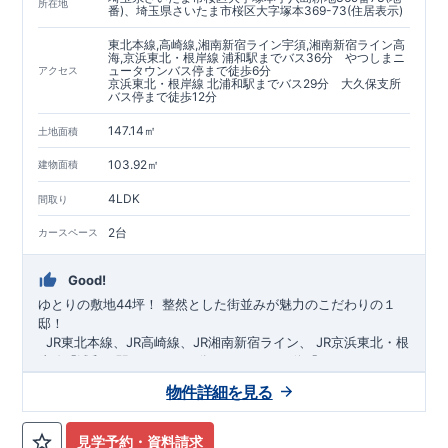
https://www.e-blooming.com/bukken/60075018/
所在地
番)、埼玉県さいたま市桜区大字塚本369-73(住居表示)
東北本線,高崎線,湘南新宿ライン宇須,湘南新宿ライン高
海,京浜東北・根岸線 浦和駅までバス36分 やつしまニ
ュータウンバス停まで徒歩6分
アクセス
京浜東北・根岸線 北浦和駅までバス29分 大久保支所
バス停まで徒歩12分
147.14㎡
土地面積
103.92㎡
建物面積
4LDK
間取り
2台
カースペース
Good!
ゆとりの敷地44坪！
​
整然とした街並みが魅力のこだわりの１
邸！
​ ​ ​
JR東北本線、JR高崎線、
JR湘南新宿ライン、
JR京浜東北・根
岸線「
浦和
」駅までバス36
分
バス停「
やつしまニュー
タウン
」まで徒歩6
分
​ ​
JR京浜東北・根岸線
「
北浦和
」駅までバ
物件詳細を見る
ス29
​◆子育て環境良好！
分
​
大久保小学校
バス停
まで徒歩12分、
「
大久保支所
大久保
」まで徒歩
中学
12分​
校
まで徒歩12分！
​
​◆設計・建設性能評価ｗ取得！
​
幼稚園、保育園までは
​
◎性能評価とは
徒歩20分
圏内！
​​
【
​
◆
設
計
広々とした敷地！
住宅性能評価】
​
​
敷地は
建物設計段階で、国が定めた
44坪超
！
​
LDKは
18
帖
！
​
第三者機
4LDK
の
見学予約・資料請求