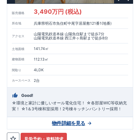
3,490万円 (税込)
販売価格
兵庫県明石市魚住町中尾字居屋敷121番1(地番)
所在地
山陽電気鉄道本線 山陽魚住駅まで徒歩7分
アクセス
山陽電気鉄道本線 西江井ヶ島駅まで徒歩8分
141.74㎡
土地面積
112.13㎡
建物面積
4LDK
間取り
2台
カースペース
Good!
☆環境と家計に優しいオール電化住宅！ ☆各部屋WIC等収納充
実！ ☆1＆3号棟和室採用！2号棟キッチンパントリー採用！
物件詳細を見る
見学予約・資料請求