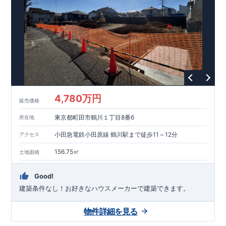
能を評価されています！図面を第三者機関へ提出します。外部
■
当社こだわりの空間アイディアを
ショート動画
で
評価委員が建設中に
ご紹介しています。
3
回、竣工時に
ここをクリッ
1
回の現場検査が行われま
ク
す。構造の安定、劣化の軽減、維持管理への配慮、温熱環境・
エネルギー消費量（断熱等性能）の必須
4
分野、空気環境で、最
高等級取得！
■
耐震等級
3
もっと詳しく
東栄住宅の建物
は、国が定めた耐震最高等級
3
を取得。建築基準法に定められ
た、｢数百年に一度発生する地震に対して、倒壊、崩壊しない｣
という基準から、さらに
1.5
倍の耐震力を達成しています。
■
耐
風等級
2
災害時の損傷の受けにくさを評価されています。建築
基準法に定められている暴風による力（
500
年に
1
度）のさらに
4,780万円
販売価格
1.2
倍の暴風に対しても損傷を生じないことで耐風最高等級
2
を
取得しています。
■
自社一貫体制
もっと詳しく
東栄住宅は土
東京都町田市鶴川１丁目8番6
所在地
地の仕入れ、設計、施工、販売、メンテナンスまで、すべての
プロセスに携わっています。
■
アフターサポート
もっ
小田急電鉄小田原線 鶴川駅まで徒歩11～12分
アクセス
と詳しく
快適に暮らすことができる住宅の品質を長期にわたり
維持するには、定期的な点検を実施することが重要です。
最大
156.75㎡
土地面積
60
年間の保証制度がございます。もちろん、定期点検以外でも
万一不具合が発生した際は対応いたします。
Good!
建築条件なし！​お好きなハウスメーカーで建築できます。
物件詳細を見る