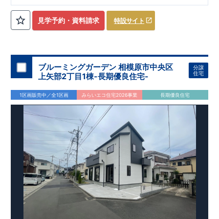
ローゼット】
私服通勤でお洋服をたくさんお持ちの方や、
流行ファッション
見学予約・資料請求
特設サイト
​​
がお好きな方にもおすすめ
♪
【全居室クローゼット完備】
​​
お子様のお洋服の収納にも困らない
☆
【２階の廊下収納】
​
生活感の出る掃除機や、
日用品などのアイテムを目隠し収納が
​​
​
できる
♪
【床下収納】
【大容量シューズクローゼット】
などの、あったらうれしい収納完備
☆
ブルーミングガーデン 相模原市中央区
分譲
,
[2]
対面キッチンには、食洗器搭載
★
住宅
上矢部2丁目1棟-長期優良住宅-
”
”
配膳・後片付け
が便利な
対面キッチン
には、
生活感を感じさせない
ビルトイン食洗器
を搭載
1区画販売中／全1区画
みらいエコ住宅2026事業
長期優良住宅
,
[4]
上部吹抜け
明るく開放的な空間を演出
♪
◎
暮らしに寄り添う住環境
◎
～徒歩圏内～
教育環境
／コンビニ
/
ドラッグストア
／
公園
■周辺環境■
【教育施設】
593m
8
​
せんだん保育園 約
（徒歩
分）
新磯保育園 約
784m
10
715m
9
​
​相陽中
（徒歩
分）
新磯小学校 約
（徒歩
分）
学
m
25
​
校 約2000
（徒歩
分）
【買い物施設】
556m
7
​
ローソン相模原磯部店 約
（徒歩
分）
ファミリーマート
1100m
4
​
座間一丁目店 約
（徒歩
1
分）
ドラッグセイムス座間