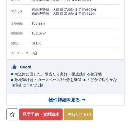
東武伊勢崎・大師線 花崎駅まで徒歩23分
アクセス
東武伊勢崎・大師線 加須駅まで徒歩25分
165.99㎡
土地面積
102.67㎡
建物面積
3LDK
間取り
3台
カースペース
Good!
■
南道路に面した、陽当たり良好・開放感ある整形地
​
■
敷地
50
坪超・カースペース
3
台分を確保
■
のどかで穏やかな
住宅街に佇む全
2
棟
（長期優良住宅／耐震等級３・制震ダンパー採用）
車道
7.0m
南道路
12.0m
（歩道含む・
）に面した、
開放感と陽当
物件詳細を見る
たりに恵まれた立地。
約
12m
超
南北に長い整形地を活かし、
建物南側には
の奥行きが
あり、
採光・通風・プライバシー性にも配慮した敷地計画で
見学予約・資料請求
特設サイト
す。
3
■
買物施設が徒歩圏内
・ローソン 徒歩
分
・ドラッグストアコ
スモス 徒歩約
10
分
・クスリのアオキ 徒歩約
10
分
・ビバモール