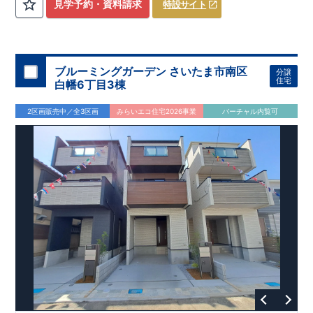
​
3（4）
​◆設計・建設性能評価ｗ取得！
LDK～4LDK
の間取りプラン採用！
​
◎性能評価とは
​
​◆こだわりの内
​​
【
設計
見学予約・資料請求
特設サイト
住宅性能評価】
装！
​
2階洋室のうち一室は
​
建物設計段階で、国が定めた
開放的な勾配天井
！
​
全居室
第三者機関
クロ
が評価しております！ ​ 【
ーゼット付き！ ​ リビングはおしゃれな
建設
住宅性能評価】
折上天井
​
♪
​
​◆充実し
第三者
機関
た設備！
により、建物完成までに
​
雨の日でも洗濯物が干せる
計4回
の検査が行われます！
室内物干し
​
浴室乾燥
​
​ ◎
この住宅の評価
暖房機
付き！
​
​
国が定めた
食洗機
付きシステムキッチン！
耐震等級で最高の３
​
平日、休日
を取得！
地
震に強い
時間帯問わずご案内可能です！
住宅です！
​
冬は暖かく夏は涼しくて快適♪ 省エネ
​
お気軽にお問い合わせくださ
ブルーミングガーデン さいたま市南区
分譲
に優れた
い！
​
【お問い合わせ】TEL：
断熱等性能５
を取得！
048-710-5571
​ ​
その他項目も評価を受けて
(営業時間 9:30～
住宅
白幡6丁目3棟
おり、
18:30 火水定休日)
性能に特化した
住宅です！
2区画販売中／全3区画
みらいエコ住宅2026事業
バーチャル内覧可