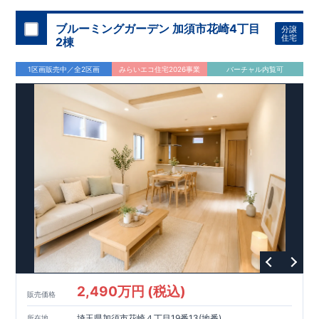
ブルーミングガーデン 加須市花崎4丁目
分譲
住宅
2棟
1区画販売中／全2区画
みらいエコ住宅2026事業
バーチャル内覧可
2,490万円 (税込)
販売価格
埼玉県加須市花崎４丁目19番13(地番)
所在地