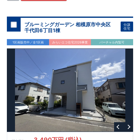
住宅用制震ダンパー/
東栄セーフティダンパー」
・
「地盤改良
工法/R-Evolve
パイル」
・
「宅地開発手法/
簡単に地図から消
せる道」
平日・休日ご内覧可能です！
○
第18
回キッズデザイン
賞
受賞
・
2024
年、東栄住宅
の新たな空間提案
ぜひお気軽にお問い合わせください♪
「マルチエント
ラ
ンス」
西宮営業所
が受賞いたしまし
TEL
：
0798-
ブルーミングガーデン 相模原市中央区
分譲
​
た！
38-1246
○
耐震等級最高
(
定休日：火・水・年末年始
等
級3
・数百年に一度の地震に耐える力
)
住宅
千代田6丁目1棟
の
1.5
倍の耐震性！
・さらに繰り返しの地震に強い
制震
ダンパ
ー
採用で安心！
○
BELS
・エコ住宅としての性能評価を全号棟
1区画販売中／全1区画
みらいエコ住宅2026事業
バーチャル内覧可
が取得しています！
○
住宅性能評価ダブ
ル
取得
・『設計』住
宅性能評価…建物設計段階で、国が認めた第三者機関が評価し
ております。
・『建設』住宅性能評価…評価を受けた図面通
りに施工されているか、建設までに計
4
回チェックが行われま
す。
3,490万円 (税込)