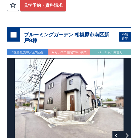
外から帰ってきたお子様も
お部屋を汚さず
に安心です♪
見学予約・資料請求
​・
キッチンには
食器洗い機完備
◎家事の
負担軽減
に！
・キッチン横に
パントリー付き♪
​・オープンサニタリーirodori採用！
​
段差のない
シームアンダーボウル仕様で
お手入れ簡単◎
​・主寝室には
アクセントクロス
使用♪
ブルーミングガーデン 相模原市南区新
分譲
住宅
戸9棟
​↓↓クリックで詳細ご紹介
◆充実の
アフターサポート
◆
1区画販売中／全9区画
みらいエコ住宅2026事業
バーチャル内覧可
​東栄住宅では、お引き渡し後最大4回の無料点検と、最長60年
間の品質保証を実施。
​お引き渡しからが本当のお付き合いだと考え、アフターサービ
スを外部の業者に委託せず、
​東栄住宅グループ「東栄ホームサービス株式会社」にて責任を
もって対応いたします。
​​↓↓クリックで詳細ご紹介
◆
長期優良住宅
【済】◆
​当物件は国から定められた7つの技術基準をクリアした認定住
宅！
​住宅ローンの金利優遇、税金面の優遇が得られるなどの、金銭
的メリットが大きいのも魅力です。
​東栄住宅はパワービルダーで所得数No.1です！