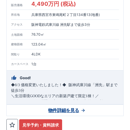
4,490万円 (税込)
販売価格
兵庫県西宮市東鳴尾町２丁目134番13(地番)
所在地
阪神電鉄武庫川線 洲先駅まで徒歩3分
アクセス
76.70㎡
土地面積
123.04㎡
建物面積
4LDK
間取り
1台
カースペース
Good!
​
◆8/3
価格変更いたしました！◆
阪神武庫川線
「洲先」
駅まで
​
徒歩
3
分
＼生活環境
GOOD
なエリアの新築戸建て限定1棟！／
・4
LDK
→5
LDK
へ
間取り変更可能
・衣類の収納に便利な
ウォー
クインクローゼット
・2部屋から行き来できる
続きバルコニー
物件詳細を見る
・デザインと機能性を兼ね備えた
オープンサニタリー
irodori
・
​
リビング全体を見渡せる
・網戸
11万円
(
税込
)
で設置可能！
対面キッチン
（オプション）
・お買い物施設（関西ス
​
ーパー）
↓クリックすると特設ページにジャンプします↓
徒歩10分
(
約787ｍ
)
見学予約・資料請求
2024
年グッドデザイン賞
3
プロジェクト同時受賞
○
・
「木造