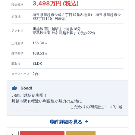
3,498万円 (税込)
販売価格
埼玉県川越市今成２丁目14番8(地番)、埼玉県川越市今
所在地
成2丁目14(住居表示)
川越線 西川越駅まで徒歩18分
アクセス
東武鉄道東上線 川越市駅まで徒歩22分
156.30㎡
土地面積
108.53㎡
建物面積
3LDK
間取り
2台
カースペース
Good!
JR西川越駅徒歩圏！
川越市駅も程近い利便性が魅力の立地に
​
こだわりの3邸誕生！
​
JR川越
線「
西川越
」駅まで徒歩18
分
​
​◆子育て環境良好！
​
今成小学校
自転車約6分（約1430ｍ）
まで徒歩9分、
富士見中学校
​ ​
物件詳細を見る
東武東上線「
まで徒歩24分！
川越市
​
幼稚園、保育園までは
」駅まで徒歩22
分
​
徒歩3分
圏内！
​
◆
広々とした敷地！
​
敷地は
34～40坪超
自転車約7分（約1740ｍ）
！
​
LDKは
16～19
帖
！
​