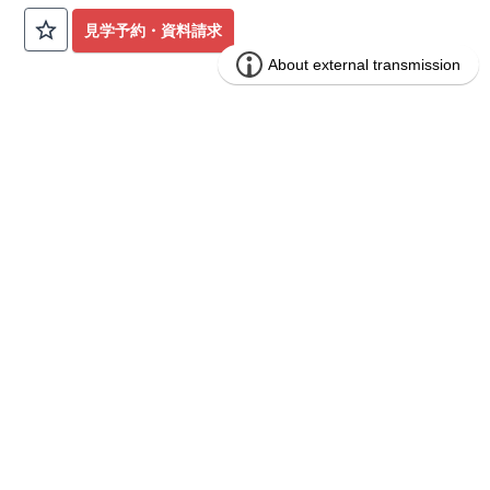
公園も身近にあり、快適な新生活が始められます♪
見学予約・資料請求
​◇アクセス◇
​・JR横浜線「矢部」駅まで徒歩22分
◇ロケーション◇
・相模原市立大野北小学校 徒歩22分
ブルーミングガーデン 豊田市山之手9丁
分譲
・コープときわ店 徒歩9分
住宅
目1棟
・フードワン淵野辺店 徒歩20分
​・セブンイレブン町田常盤店 徒歩11分
1区画販売中／全1区画
みらいエコ住宅2026事業
バーチャル内覧可
◇ブルーミングガーデンのこだわり◇
【全棟自社一貫体制】
・誰が、何をしたか。が明確だからこそ、お客様の安心に繋が
ります。
・設計、施工、営業が互いに協力しあい、最良のプランを提供
いたします。
・不要な中間マージンを抑えることで、コストダウンに努めて
います。
【耐震等級3取得】
・東栄住宅の建物は、国が定めた耐震等級で最高の3を取得。
建築基準法で定められた、｢数百年に一度発生する地震に対し
て、倒壊、崩壊しない。｣という基準から、さらに1.5倍の耐震
力を達成しています。
【住宅性能評価ダブル取得】
・設計住宅性能評価：建物設計段階で、国が認めた第三者機関