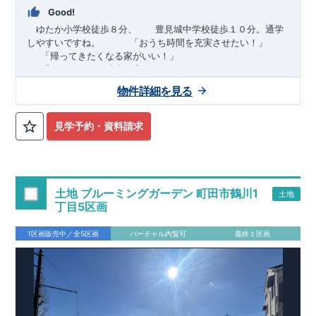
Good!
ゆたか小学校徒歩８分、 豊見城中学校徒歩１０分。通学
しやすいですね。
​ ​ ​ ​
「おうち時間を充実させたい！」
「帰ってきたくなる家がいい！」
「おしゃれなら建売住宅もありかも！」
物件詳細を見る
TEL:098-860-2201
（火・水曜日定休日、年末年始休み）
■
オプションではありません！全棟標準搭載
床下換気システ
見学予約・資料請求
ム・ガス衣類乾燥機・食洗器・宅配ボックス・玄関電子キー・
浴室換気乾燥機・防犯ガラス
■
１階廻りの構造材は
防腐・防蟻性
を確保するため、構造用集
成材に
ヒノキ
を使用しております！
土地 ブルーミングガーデン 町田市鶴川1
土地
■
長期優良住宅
もっと詳しく
「いい家を作って、きちんと手
丁目5区画
入れをして、長く大切に使う」という考え方の下、
国が定めた
7
つの厳しい技術基準をクリアした物件だけが認定を受けられる
1区画販売中／全5区画
バーチャル内覧可
最終１区画
長期優良住宅。
長期優良住宅として認定を受けるためには、国が定めた下記
7
つ
の技術基準をクリアする必要があります。東栄住宅は全棟でク
リア！①耐震性②劣化対策③維持管理性④住戸面積⑤省エネル
ギー性⑥居住環境⑦維持保全管理
そのほかの魅力として、住宅ローン金利優遇、固定資産税の減
税、中古市場での売却時にも有利です。
■
住宅性能評価ダブル
取得
もっと詳しく
「設計」と「建設」のダブルで性