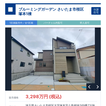
加須 徒歩
13
分
間取りのポイント
ブルーミングガーデン さいたま市桜区
分譲
LDK
約
19.5
帖
​陽当たりよく開放
■ 1
号棟
のゆとりあるリビング
住宅
塚本1棟
感があります。
■
共通
1区画販売中／全1区画
バーチャル内覧可
即入居可
・主寝室は将来仕切れる可変型プラン
・
2
階洋室
2
部屋にウォー
クインクローゼット設置
住宅設備のポイント
■
太陽光発電（フラットプラン）採用
月額サービス料
0
円で利用可
能
■
ホテルライクで実用的な洗面空間
（
オープンサニタリーirodori
/
詳細ページへ）
家計にやさしい住宅性能
■
長期優良住宅
住宅ローン控除額の優遇、
固定資産税の減額期間
延長など
税制面でのメリットが受けられます。
■
耐震等級
３
＋
制震ダンパー
建築基準法の
1.5
倍の耐震性。
地震保
険の割引（最大
50
％）対象です。
​ ​
​
現地のご案内・資料請求 受付中
■完成済みにつき、
実際の
​
​
建物・設備・間取りを
現地にてご確認いただけます。
ま
ずはお気軽にお問い合わせください。
3,298万円 (税込)
TEL
：
0120-44-1081
販売価格
（
9:30
～
18:30
／火水曜休み）
スマートフォンで見やすい特設サイトはこちら
埼玉県さいたま市桜区大字塚本字八島耕地369番73(地