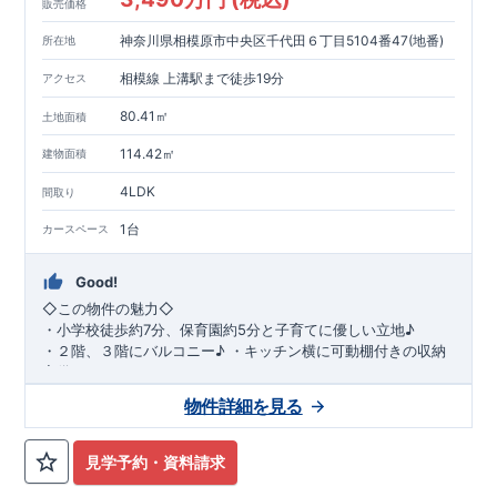
販売価格
神奈川県相模原市中央区千代田６丁目5104番47(地番)
所在地
相模線 上溝駅まで徒歩19分
アクセス
80.41㎡
土地面積
114.42㎡
建物面積
4LDK
間取り
1台
カースペース
Good!
◇
この物件の魅力
◇
・
小学校徒歩約
7
分、保育園約
5
分と子育てに優しい立地♪
・２階、３階にバルコニー♪
・キッチン横に可動棚付きの収納
完備。
・家族で過ごすこともできるワイドバルコニー完備。
◇
アクセ
物件詳細を見る
ス
◇
JR
相模線「上溝」駅
徒歩
19
分
◇
ロケーション
◇
・相模原市立星が丘小学校
徒歩
7
分
・オーケ
ー相模原店
徒歩
4
分
・業務スーパー相
見学予約・資料請求
模原店
徒歩
12
分
・やまうち医院 徒歩
4
分
・セブン
イレブン星ヶ丘店 徒歩
4
分