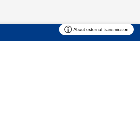
お問い合わせ
求む!! 建売用地
仲介会社様専用ページ