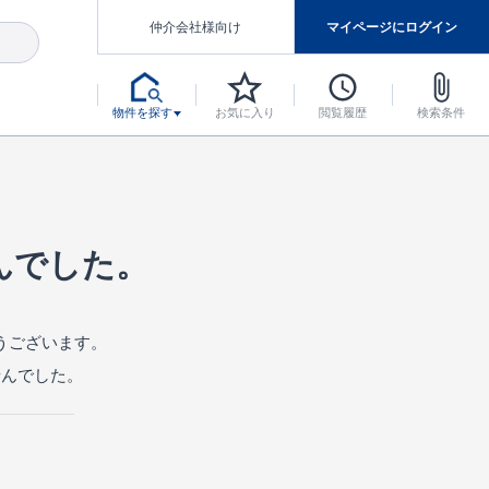
仲介会社様向け
マイページにログイン
物件を探す
お気に入り
閲覧履歴
検索条件
アした認定住宅です。
マンスには自信があります。
デザインテイストごとにサブブランドを開設し、意匠性の高い住宅を、よりわかりやすく、手の届きやすい形でご提案していきます。
東栄住宅では、お引渡し後最大10回の無料定期点検と最大60年間の品質保証を実施しています。
当サイトについて、ブルーミングガーデンシリーズに関して、東栄ホームサービス株式会社について。
デザインで、分譲住宅を変えていく。
んでした。
うございます。
せんでした。