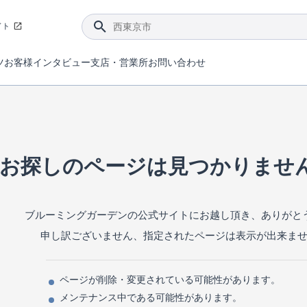
イト
ツ
お客様インタビュー
支店・営業所
お問い合わせ
てダメージを抑える制震技術。
4分野6項目で最高等級を取得！
ブルーミングガーデンは選ばれています。
件があったら行ってみよう！
ブルーミングガーデンは全棟で断熱等性能等級の「5」以上を標準取得しています。
東栄住宅では、地盤に特化した造成部門を社内に設置しお客様が安心して暮らせる土地をご提供するために、様々な取り組みを行っています。
声を大きくしてお伝えすることではないけど、実際に住んでみるとわかってくる。ブルーミングガーデンがこだわる「暮らしやすさ」を少しだけご紹介。
住宅にまつわるコラム。エリアから、キーワードから検索ができます。
室内空間を快適に保つ断熱性能
｢良い家を作って、きちんと手入れをして、長く大切に使う｣ことを目的とした、国が定めた7つの技術基準をクリ
ここまでやって低価格。コストパフォー
東栄住宅の特徴のひとつが自社一貫体制。土地の仕入れからお客様のご入居まで、東栄住宅のスタッフが携わっています。
東栄住宅の『分譲住宅』、『注文住宅』をご紹介いただくことでご紹介者様・ご成約いただいたお客様双方に特典をお贈りします。
お探しのページは見つかりませ
ブルーミングガーデンの公式サイトにお越し頂き、ありがと
申し訳ございません、指定されたページは表示が出来ま
ページが削除・変更されている可能性があります。
メンテナンス中である可能性があります。