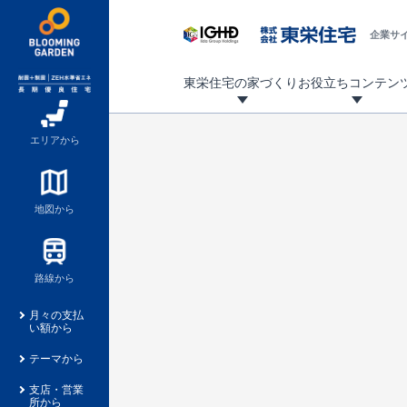
企業サ
東栄住宅の家づくり
お役立ちコンテン
地震に強い東栄住宅！ブルーミングガーデンは全棟住宅性能評価最高等級を取得！
「暮らしを豊かに」「帰ってきたくなる家」「お家時間を充実させたい」その想いから自社の設計士がお客様のニーズを反映した住み心地の良い新たな仕様を定期的にお届けしていきます。
設計から完成まで、国が定めた第三者機関が住宅性能を評価します
不動産（新築一戸建て・土地・条件付売地）購入は、各種手続きや見慣れない言葉などがたくさんあります。そんな不安もスッキリ解消！
東栄住宅に関する大切なキーワードの意味を一覧から見ることができます。
自社設計士考案の新仕様プロジェクト始動！
揺れに耐えるだけではなく、揺れ自体を低減し
ブルーミングガーデンは全棟住宅性能表示制度
家づくりのプロである業者さん、内情を知り尽くした東栄住宅の社員にも
現地見学するとメリットいっぱい！気になる物
家づくりのプロにも選ばれています
もっと暮らし快適プロジェクト
エリアから
地図から
路線から
月々の支払
い額から
テーマから
支店・営業
所から