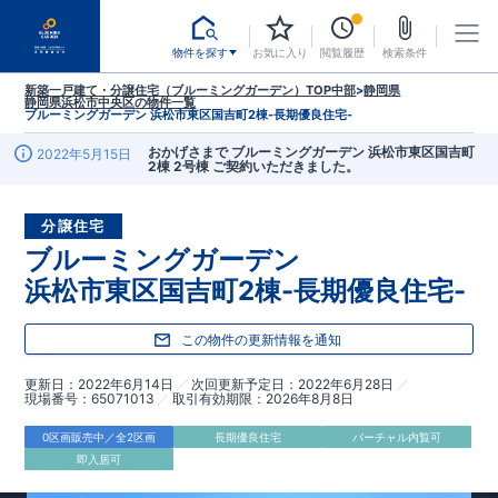
物件を探す
お気に入り
閲覧履歴
検索条件
新築一戸建て・分譲住宅（ブルーミングガーデン）TOP
中部
>
静岡県
静岡県浜松市中央区
の物件一覧
ブルーミングガーデン 浜松市東区国吉町2棟-長期優良住宅-
おかげさまで ブルーミングガーデン 浜松市東区国吉町
2022年5月15日
2棟 2号棟 ご契約いただきました。
分譲住宅
ブルーミングガーデン
浜松市東区国吉町2棟-長期優良住宅-
この物件の更新情報を通知
更新日
2022年6月14日
次回更新予定日
2022年6月28日
現場番号
65071013
取引有効期限
2026年8月8日
0区画販売中／全2区画
長期優良住宅
バーチャル内覧可
即入居可