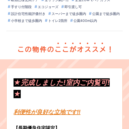
手すり付階段
エコジョーズ
即引渡し可
設計住宅性能評価付き
スーパーまで徒歩圏内
公園まで徒歩圏内
小学校まで徒歩圏内
トイレ2箇所
公園400m以内
★完成しました!室内ご内覧可!
★
利便性が良好な立地です!!
【長期優良住宅認定】