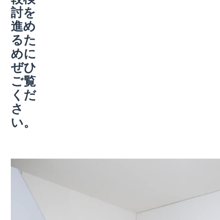
討を
進め
るた
めに
ぜひ
ご覧
くだ
さ
い。