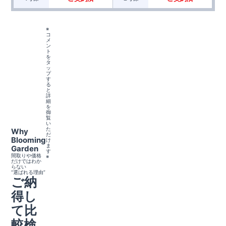
※
コ
メ
ン
ト
を
タ
ッ
プ
す
る
と
詳
細
を
御
覧
い
た
Why
だ
Blooming
け
ま
Garden
す
間取りや価格
※
だけではわか
らない
“選ばれる理由”
ご納
得し
て比
較検