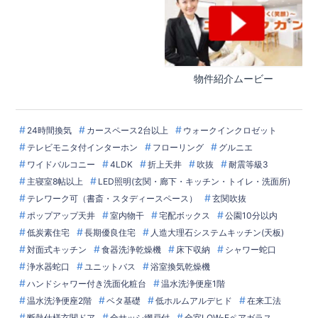
物件紹介ムービー
24時間換気
カースペース2台以上
ウォークインクロゼット
テレビモニタ付インターホン
フローリング
グルニエ
ワイドバルコニー
4LDK
折上天井
吹抜
耐震等級3
主寝室8帖以上
LED照明(玄関・廊下・キッチン・トイレ・洗面所)
テレワーク可（書斎・スタディースペース）
玄関吹抜
ポップアップ天井
室内物干
宅配ボックス
公園10分以内
低炭素住宅
長期優良住宅
人造大理石システムキッチン(天板)
対面式キッチン
食器洗浄乾燥機
床下収納
シャワー蛇口
浄水器蛇口
ユニットバス
浴室換気乾燥機
ハンドシャワー付き洗面化粧台
温水洗浄便座1階
温水洗浄便座2階
ベタ基礎
低ホルムアルデヒド
在来工法
断熱仕様玄関ドア
全サッシ網戸付
全室LOW-Eペアガラス