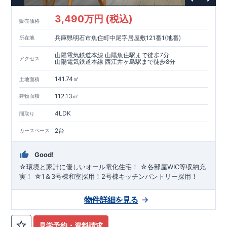
3,490万円 (税込)
販売価格
兵庫県明石市魚住町中尾字居屋敷121番1(地番)
所在地
山陽電気鉄道本線 山陽魚住駅まで徒歩7分
アクセス
山陽電気鉄道本線 西江井ヶ島駅まで徒歩8分
141.74㎡
土地面積
112.13㎡
建物面積
4LDK
間取り
2台
カースペース
Good!
☆環境と家計に優しいオール電化住宅！ ☆各部屋WIC等収納充
実！ ☆1＆3号棟和室採用！2号棟キッチンパントリー採用！
物件詳細を見る
見学予約・資料請求