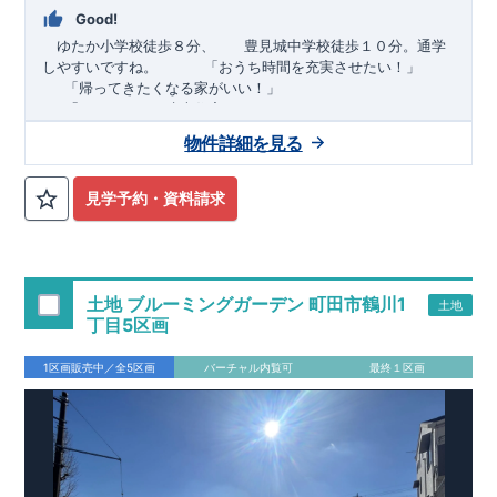
Good!
ゆたか小学校徒歩８分、 豊見城中学校徒歩１０分。通学
しやすいですね。
​ ​ ​ ​
「おうち時間を充実させたい！」
「帰ってきたくなる家がいい！」
「おしゃれなら建売住宅もありかも！」
物件詳細を見る
TEL:098-860-2201
（火・水曜日定休日、年末年始休み）
■
オプションではありません！全棟標準搭載
床下換気システ
見学予約・資料請求
ム・ガス衣類乾燥機・食洗器・宅配ボックス・玄関電子キー・
浴室換気乾燥機・防犯ガラス
■
１階廻りの構造材は
防腐・防蟻性
を確保するため、構造用集
成材に
ヒノキ
を使用しております！
土地 ブルーミングガーデン 町田市鶴川1
土地
■
長期優良住宅
もっと詳しく
「いい家を作って、きちんと手
丁目5区画
入れをして、長く大切に使う」という考え方の下、
国が定めた
7
つの厳しい技術基準をクリアした物件だけが認定を受けられる
1区画販売中／全5区画
バーチャル内覧可
最終１区画
長期優良住宅。
長期優良住宅として認定を受けるためには、国が定めた下記
7
つ
の技術基準をクリアする必要があります。東栄住宅は全棟でク
リア！①耐震性②劣化対策③維持管理性④住戸面積⑤省エネル
ギー性⑥居住環境⑦維持保全管理
そのほかの魅力として、住宅ローン金利優遇、固定資産税の減
税、中古市場での売却時にも有利です。
■
住宅性能評価ダブル
取得
もっと詳しく
「設計」と「建設」のダブルで性