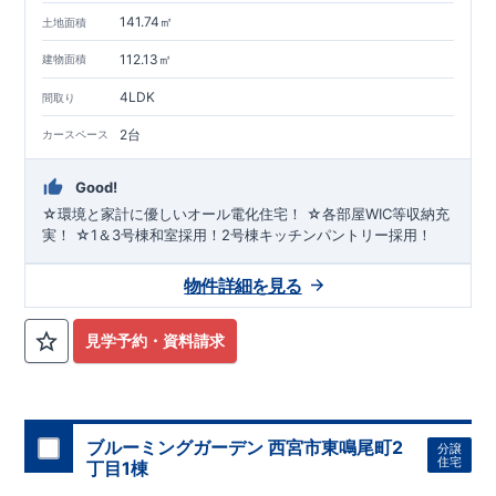
141.74㎡
土地面積
112.13㎡
建物面積
4LDK
間取り
2台
カースペース
Good!
☆環境と家計に優しいオール電化住宅！ ☆各部屋WIC等収納充
実！ ☆1＆3号棟和室採用！2号棟キッチンパントリー採用！
物件詳細を見る
見学予約・資料請求
ブルーミングガーデン 西宮市東鳴尾町2
分譲
住宅
丁目1棟