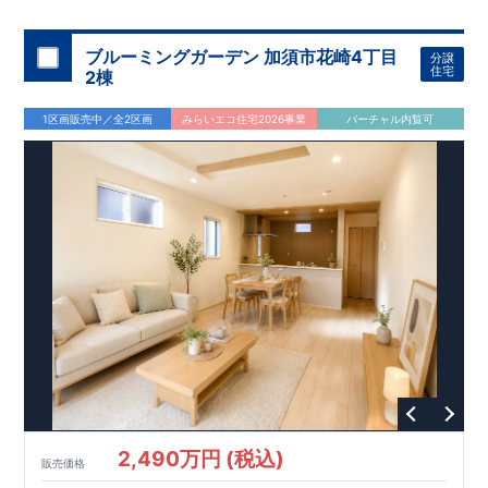
機関
た設備！
により、建物完成までに
​
雨の日でも洗濯物が干せる
計4回
の検査が行われます！
室内物干し
​
浴室乾燥
​
​ ◎
この住宅の評価
暖房機
付き！
​
​
国が定めた
食洗機
付きシステムキッチン！
耐震等級で最高の３
​
平日、休日
を取得！
地
震に強い
時間帯問わずご案内可能です！
住宅です！
​
冬は暖かく夏は涼しくて快適♪ 省エネ
​
お気軽にお問い合わせくださ
ブルーミングガーデン 加須市花崎4丁目
分譲
に優れた
い！
​
【お問い合わせ】TEL：
断熱等性能５
を取得！
048-710-5571
​ ​
その他項目も評価を受けて
(営業時間 9:30～
住宅
2棟
おり、
18:30 火水定休日)
性能に特化した
住宅です！
1区画販売中／全2区画
みらいエコ住宅2026事業
バーチャル内覧可
2,490万円 (税込)
販売価格