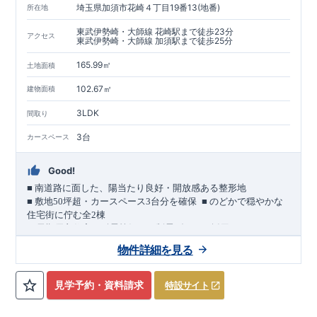
埼玉県加須市花崎４丁目19番13(地番)
所在地
東武伊勢崎・大師線 花崎駅まで徒歩23分
アクセス
東武伊勢崎・大師線 加須駅まで徒歩25分
165.99㎡
土地面積
102.67㎡
建物面積
3LDK
間取り
3台
カースペース
Good!
■
南道路に面した、陽当たり良好・開放感ある整形地
​
■
敷地
50
坪超・カースペース
3
台分を確保
■
のどかで穏やかな
住宅街に佇む全
2
棟
（長期優良住宅／耐震等級３・制震ダンパー採用）
車道
7.0m
南道路
12.0m
（歩道含む・
）に面した、
開放感と陽当
物件詳細を見る
たりに恵まれた立地。
約
12m
超
南北に長い整形地を活かし、
建物南側には
の奥行きが
あり、
採光・通風・プライバシー性にも配慮した敷地計画で
見学予約・資料請求
特設サイト
す。
3
■
買物施設が徒歩圏内
・ローソン 徒歩
分
・ドラッグストアコ