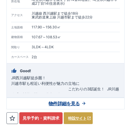
所在地
成2丁目14(住居表示)
川越線 西川越駅まで徒歩18分
アクセス
東武鉄道東上線 川越市駅まで徒歩22分
117.90～156.30㎡
土地面積
107.67～108.53㎡
建物面積
3LDK～4LDK
間取り
2台
カースペース
Good!
JR西川越駅徒歩圏！
川越市駅も程近い利便性が魅力の立地に
​
こだわりの3邸誕生！
​
JR川越
線「
西川越
」駅まで徒歩18
分
​
​◆子育て環境良好！
​
今成小学校
自転車約6分（約1430ｍ）
まで徒歩9分、
富士見中学校
​ ​
物件詳細を見る
東武東上線「
まで徒歩24分！
川越市
​
幼稚園、保育園までは
」駅まで徒歩22
分
​
徒歩3分
圏内！
​
◆
広々とした敷地！
​
敷地は
34～40坪超
自転車約7分（約1740ｍ）
！
​
LDKは
16～19
帖
！
​
​
3（4）
​◆設計・建設性能評価ｗ取得！
LDK～4LDK
の間取りプラン採用！
​
◎性能評価とは
​
​◆こだわりの内
​​
【
設計
見学予約・資料請求
特設サイト
住宅性能評価】
装！
​
2階洋室のうち一室は
​
建物設計段階で、国が定めた
開放的な勾配天井
！
​
全居室
第三者機関
クロ
が評価しております！ ​ 【
ーゼット付き！ ​ リビングはおしゃれな
建設
住宅性能評価】
折上天井
​
♪
​
​◆充実し
第三者