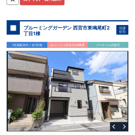
ブルーミングガーデン 西宮市東鳴尾町2
分譲
住宅
丁目1棟
1区画販売中／全1区画
みらいエコ住宅2026事業
バーチャル内覧可