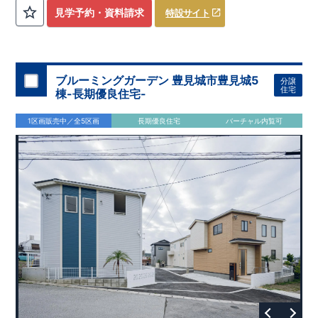
評価しております！ ​ 【
建設
住宅性能評価】
​
第三者機
見学予約・資料請求
特設サイト
関
​◆子育て環境良好！
により、建物完成までに
​
辻小学校
計4回
まで徒歩8分、
の検査が行われます！
内谷中学校
​
​ ◎こ
まで
の住宅の評価
徒歩9分！
​
幼稚園、保育園までは
​
国が定めた
耐震等級で最高の３
徒歩6分
圏内！
を取得！
​
◆
南東側6
地震
に強い
ｍ公道面！
住宅です！
​
陽光降りそそぐ明るい室内！
​
冬は暖かく夏は涼しくて快適♪ 省エネに
​
LDKは
16
帖
！
​
優れた
2（3）LDK
断熱等性能５
の間取りプラン採用！
を取得！
​ ​
その他項目も評価を受けてお
​
​◆こだわりの内装！
​
家
り、
族構成の変化に対応可能な可変型プラン！
性能に特化した
住宅です！
​
全居室
クローゼッ
ブルーミングガーデン 豊見城市豊見城5
分譲
ト付き！ ​
​◆充実した設備！
​
冬でも快適！LDK床暖房標準装
住宅
棟-長期優良住宅-
備♪
​
雨の日でも洗濯物が干せる
室内物干し
​
浴室乾燥暖房機
付き！
​
食洗機
付きシステムキッチン！
​
平日、休日 時間帯
1区画販売中／全5区画
長期優良住宅
バーチャル内覧可
問わずご案内可能です！
​
お気軽にお問い合わせください！
​
【お問い合わせ】TEL：
048-710-5571
(営業時間 9:30～
18:30 火水定休日)