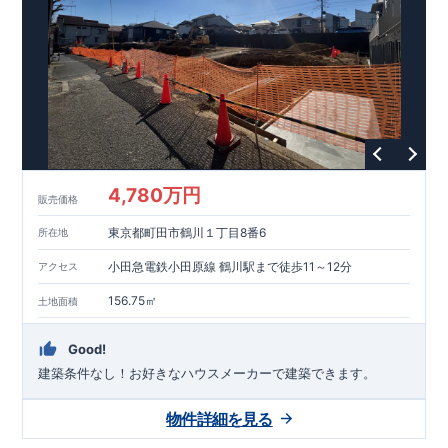
能を評価されています！図面を第三者機関へ提出します。外部
■
当社こだわりの空間アイディアを
ショート動画
で
評価委員が建設中に
ご紹介しています。
3
回、竣工時に
ここをクリッ
1
回の現場検査が行われま
ク
す。構造の安定、劣化の軽減、維持管理への配慮、温熱環境・
エネルギー消費量（断熱等性能）の必須
4
分野、空気環境で、最
高等級取得！
■
耐震等級
3
もっと詳しく
東栄住宅の建物
は、国が定めた耐震最高等級
3
を取得。建築基準法に定められ
た、｢数百年に一度発生する地震に対して、倒壊、崩壊しない｣
という基準から、さらに
1.5
倍の耐震力を達成しています。
■
耐
風等級
2
災害時の損傷の受けにくさを評価されています。建築
基準法に定められている暴風による力（
500
年に
1
度）のさらに
4,780万円
販売価格
1.2
倍の暴風に対しても損傷を生じないことで耐風最高等級
2
を
取得しています。
■
自社一貫体制
もっと詳しく
東栄住宅は土
東京都町田市鶴川１丁目8番6
所在地
地の仕入れ、設計、施工、販売、メンテナンスまで、すべての
プロセスに携わっています。
■
アフターサポート
もっ
小田急電鉄小田原線 鶴川駅まで徒歩11～12分
アクセス
と詳しく
快適に暮らすことができる住宅の品質を長期にわたり
維持するには、定期的な点検を実施することが重要です。
最大
156.75㎡
土地面積
60
年間の保証制度がございます。もちろん、定期点検以外でも
万一不具合が発生した際は対応いたします。
Good!
建築条件なし！​お好きなハウスメーカーで建築できます。
物件詳細を見る