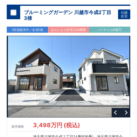
ブルーミングガーデン 川越市今成2丁目
分譲
住宅
3棟
2区画販売中／全3区画
みらいエコ住宅2026事業
バーチャル内覧可
3,498万円 (税込)
販売価格
埼玉県川越市今成２丁目14番8(地番)、埼玉県川越市今