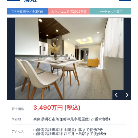
1区画販売中／全3区画
みらいエコ住宅2026事業
バーチャル内覧可
3,490万円 (税込)
販売価格
兵庫県明石市魚住町中尾字居屋敷121番1(地番)
所在地
山陽電気鉄道本線 山陽魚住駅まで徒歩7分
アクセス
山陽電気鉄道本線 西江井ヶ島駅まで徒歩8分