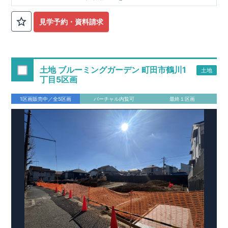
■
オプションではありません！全棟標準搭載
床下換気システ
見学予約・資料請求
ム・ガス衣類乾燥機・食洗器・宅配ボックス・玄関電子キー・
浴室換気乾燥機・防犯ガラス
■
１階廻りの構造材は
防腐・防蟻性
を確保するため、構造用集
成材に
ヒノキ
を使用しております！
土地 ブルーミングガーデン 町田市鶴川1
土地
■
長期優良住宅
もっと詳しく
「いい家を作って、きちんと手
丁目5区画
入れをして、長く大切に使う」という考え方の下、
国が定めた
7
つの厳しい技術基準をクリアした物件だけが認定を受けられる
1区画販売中／全5区画
バーチャル内覧可
最終１区画
長期優良住宅。
長期優良住宅として認定を受けるためには、国が定めた下記
7
つ
の技術基準をクリアする必要があります。東栄住宅は全棟でク
リア！①耐震性②劣化対策③維持管理性④住戸面積⑤省エネル
ギー性⑥居住環境⑦維持保全管理
そのほかの魅力として、住宅ローン金利優遇、固定資産税の減
税、中古市場での売却時にも有利です。
■
住宅性能評価ダブル
取得
もっと詳しく
「設計」と「建設」のダブルで性
能を評価されています！図面を第三者機関へ提出します。外部
■
当社こだわりの空間アイディアを
ショート動画
で
評価委員が建設中に
ご紹介しています。
3
回、竣工時に
ここをクリッ
1
回の現場検査が行われま
ク
す。構造の安定、劣化の軽減、維持管理への配慮、温熱環境・
エネルギー消費量（断熱等性能）の必須
4
分野、空気環境で、最
高等級取得！
■
耐震等級
3
もっと詳しく
東栄住宅の建物
は、国が定めた耐震最高等級
3
を取得。建築基準法に定められ
た、｢数百年に一度発生する地震に対して、倒壊、崩壊しない｣