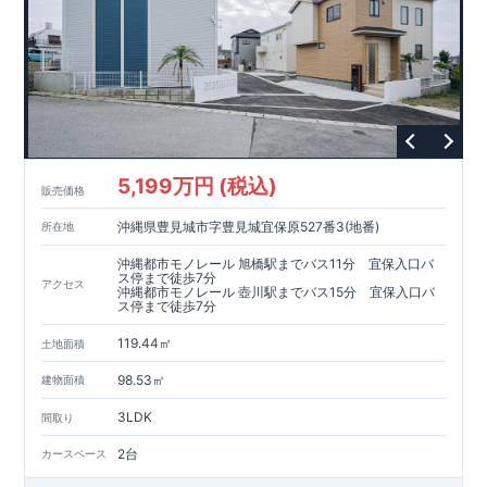
5,199万円 (税込)
販売価格
沖縄県豊見城市字豊見城宜保原527番3(地番)
所在地
沖縄都市モノレール 旭橋駅までバス11分 宜保入口バ
ス停まで徒歩7分
アクセス
沖縄都市モノレール 壺川駅までバス15分 宜保入口バ
ス停まで徒歩7分
119.44㎡
土地面積
98.53㎡
建物面積
3LDK
間取り
2台
カースペース