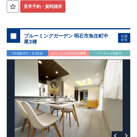
見学予約・資料請求
ブルーミングガーデン 明石市魚住町中
分譲
住宅
尾3棟
1区画販売中／全3区画
みらいエコ住宅2026事業
バーチャル内覧可