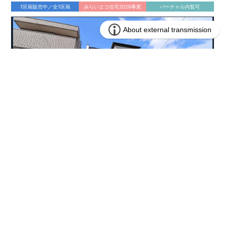
1区画販売中／全1区画
みらいエコ住宅2026事業
バーチャル内覧可
4,490万円 (税込)
販売価格
兵庫県西宮市東鳴尾町２丁目134番13(地番)
所在地
阪神電鉄武庫川線 洲先駅まで徒歩3分
アクセス
76.70㎡
土地面積