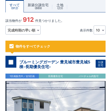
すべて
新築分譲住宅
土地
912
889
23
912
該当物件が
件見つかりました。
表示件数
物件をすべてチェック
ブルーミングガーデン 豊見城市豊見城5
分譲
住宅
棟-長期優良住宅-
1区画販売中／全5区画
長期優良住宅
バーチャル内覧可