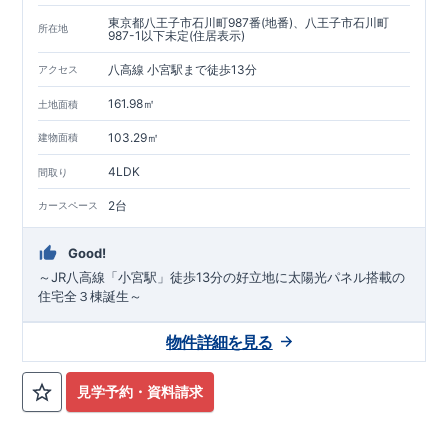
東京都八王子市石川町987番(地番)、八王子市石川町
所在地
987-1以下未定(住居表示)
八高線 小宮駅まで徒歩13分
アクセス
161.98㎡
土地面積
103.29㎡
建物面積
4LDK
間取り
2台
カースペース
Good!
～JR八高線「小宮駅」徒歩13分の好立地に太陽光パネル搭載の
住宅全３棟誕生～
物件詳細を見る
見学予約・資料請求