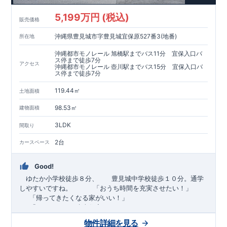
5,199万円 (税込)
販売価格
沖縄県豊見城市字豊見城宜保原527番3(地番)
所在地
沖縄都市モノレール 旭橋駅までバス11分 宜保入口バ
ス停まで徒歩7分
アクセス
沖縄都市モノレール 壺川駅までバス15分 宜保入口バ
ス停まで徒歩7分
119.44㎡
土地面積
98.53㎡
建物面積
3LDK
間取り
2台
カースペース
Good!
ゆたか小学校徒歩８分、 豊見城中学校徒歩１０分。通学
しやすいですね。
​ ​ ​ ​
「おうち時間を充実させたい！」
「帰ってきたくなる家がいい！」
「おしゃれなら建売住宅もありかも！」
物件詳細を見る
TEL:098-860-2201
（火・水曜日定休日、年末年始休み）