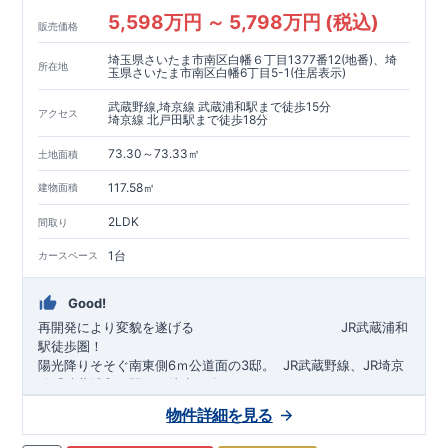
5,598万円 ～ 5,798万円 (税込)
販売価格
埼玉県さいたま市南区白幡６丁目1377番12(地番)、埼
所在地
玉県さいたま市南区白幡6丁目5-1(住居表示)
武蔵野線,埼京線 武蔵浦和駅まで徒歩15分
アクセス
埼京線 北戸田駅まで徒歩18分
73.30～73.33㎡
土地面積
117.58㎡
建物面積
2LDK
間取り
1台
カースペース
Good!
再開発により変貌を遂げる
​
JR武蔵浦和
駅徒歩圏！
陽光降りそそぐ南東側6ｍ公道面の3邸。
​
JR武蔵野線、JR埼京
線「
武蔵浦和
」駅まで徒歩15
分
​
自転車で約5分
物件詳細を見る
​◆設計・建設性能評価ｗ取得！
JR埼京線
「
北戸田
​
」駅まで徒歩18分​
◎性能評価とは
​​
​
【
設計
住
宅性能評価】
​
建物設計段階で、国が定めた
自転車で約6分
第三者機関
が