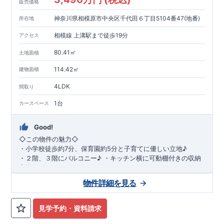
販売価格
神奈川県相模原市中央区千代田６丁目5104番47(地番)
所在地
相模線 上溝駅まで徒歩19分
アクセス
80.41㎡
土地面積
114.42㎡
建物面積
4LDK
間取り
1台
カースペース
Good!
◇
この物件の魅力
◇
・
小学校徒歩約
7
分、保育園約
5
分と子育てに優しい立地♪
・２階、３階にバルコニー♪
・キッチン横に可動棚付きの収納
完備。
・家族で過ごすこともできるワイドバルコニー完備。
◇
アクセ
物件詳細を見る
ス
◇
JR
相模線「上溝」駅
徒歩
19
分
◇
ロケーション
◇
・相模原市立星が丘小学校
徒歩
7
分
・オーケ
ー相模原店
徒歩
4
分
・業務スーパー相
見学予約・資料請求
模原店
徒歩
12
分
・やまうち医院 徒歩
4
分
・セブン
イレブン星ヶ丘店 徒歩
4
分