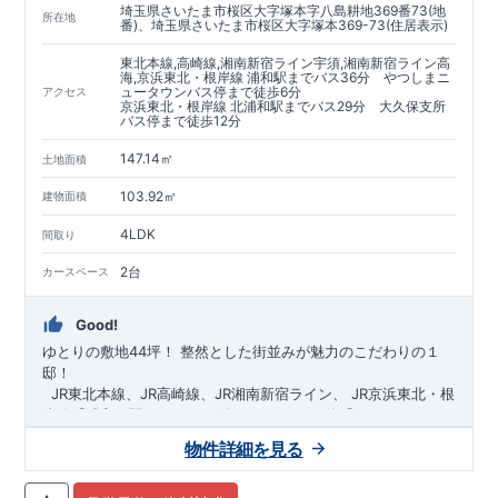
埼玉県さいたま市桜区大字塚本字八島耕地369番73(地
https://www.e-blooming.com/bukken/60075018/
所在地
番)、埼玉県さいたま市桜区大字塚本369-73(住居表示)
東北本線,高崎線,湘南新宿ライン宇須,湘南新宿ライン高
海,京浜東北・根岸線 浦和駅までバス36分 やつしまニ
ュータウンバス停まで徒歩6分
アクセス
京浜東北・根岸線 北浦和駅までバス29分 大久保支所
バス停まで徒歩12分
147.14㎡
土地面積
103.92㎡
建物面積
4LDK
間取り
2台
カースペース
Good!
ゆとりの敷地44坪！
​
整然とした街並みが魅力のこだわりの１
邸！
​ ​ ​
JR東北本線、JR高崎線、
JR湘南新宿ライン、
JR京浜東北・根
岸線「
浦和
」駅までバス36
分
バス停「
やつしまニュー
タウン
」まで徒歩6
分
​ ​
JR京浜東北・根岸線
「
北浦和
」駅までバ
物件詳細を見る
ス29
​◆子育て環境良好！
分
​
大久保小学校
バス停
まで徒歩12分、
「
大久保支所
大久保
」まで徒歩
中学
12分​
校
まで徒歩12分！
​
​◆設計・建設性能評価ｗ取得！
​
幼稚園、保育園までは
​
◎性能評価とは
徒歩20分
圏内！
​​
【
​
◆
設