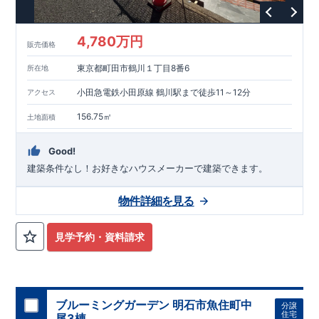
という基準から、さらに
1.5
倍の耐震力を達成しています。
■
耐
風等級
2
災害時の損傷の受けにくさを評価されています。建築
基準法に定められている暴風による力（
500
年に
1
度）のさらに
4,780万円
販売価格
1.2
倍の暴風に対しても損傷を生じないことで耐風最高等級
2
を
取得しています。
■
自社一貫体制
もっと詳しく
東栄住宅は土
東京都町田市鶴川１丁目8番6
所在地
地の仕入れ、設計、施工、販売、メンテナンスまで、すべての
プロセスに携わっています。
■
アフターサポート
もっ
小田急電鉄小田原線 鶴川駅まで徒歩11～12分
アクセス
と詳しく
快適に暮らすことができる住宅の品質を長期にわたり
維持するには、定期的な点検を実施することが重要です。
最大
156.75㎡
土地面積
60
年間の保証制度がございます。もちろん、定期点検以外でも
万一不具合が発生した際は対応いたします。
Good!
建築条件なし！​お好きなハウスメーカーで建築できます。
物件詳細を見る
見学予約・資料請求
ブルーミングガーデン 明石市魚住町中
分譲
住宅
尾3棟