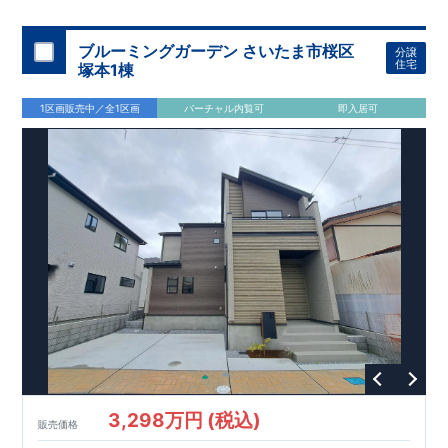
スモス 徒歩約
10
分
・クスリのアオキ 徒歩約
10
分
・ビバモール
加須 徒歩
13
分
間取りのポイント
ブルーミングガーデン さいたま市桜区
分譲
LDK
約
19.5
帖
​陽当たりよく開放
■ 1
号棟
のゆとりあるリビング
住宅
塚本1棟
感があります。
■
共通
1区画販売中／全1区画
バーチャル内覧可
即入居可
・主寝室は将来仕切れる可変型プラン
・
2
階洋室
2
部屋にウォー
クインクローゼット設置
住宅設備のポイント
■
太陽光発電（フラットプラン）採用
月額サービス料
0
円で利用可
能
■
ホテルライクで実用的な洗面空間
（
オープンサニタリーirodori
/
詳細ページへ）
家計にやさしい住宅性能
■
長期優良住宅
住宅ローン控除額の優遇、
固定資産税の減額期間
延長など
税制面でのメリットが受けられます。
■
耐震等級
３
＋
制震ダンパー
建築基準法の
1.5
倍の耐震性。
地震保
険の割引（最大
50
％）対象です。
​ ​
​
現地のご案内・資料請求 受付中
■完成済みにつき、
実際の
​
​
建物・設備・間取りを
現地にてご確認いただけます。
ま
ずはお気軽にお問い合わせください。
3,298万円 (税込)
TEL
：
0120-44-1081
販売価格
（
9:30
～
18:30
／火水曜休み）
スマートフォンで見やすい特設サイトはこちら