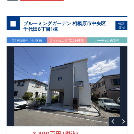
住宅用制震ダンパー/
東栄セーフティダンパー」
・
「地盤改良
工法/R-Evolve
パイル」
・
「宅地開発手法/
簡単に地図から消
せる道」
平日・休日ご内覧可能です！
○
第18
回キッズデザイン
賞
受賞
・
2024
年、東栄住宅
の新たな空間提案
ぜひお気軽にお問い合わせください♪
「マルチエント
ラ
ンス」
西宮営業所
が受賞いたしまし
TEL
：
0798-
ブルーミングガーデン 相模原市中央区
分譲
​
た！
38-1246
○
耐震等級最高
(
定休日：火・水・年末年始
等
級3
・数百年に一度の地震に耐える力
)
住宅
千代田6丁目1棟
の
1.5
倍の耐震性！
・さらに繰り返しの地震に強い
制震
ダンパ
ー
採用で安心！
○
BELS
・エコ住宅としての性能評価を全号棟
1区画販売中／全1区画
みらいエコ住宅2026事業
バーチャル内覧可
が取得しています！
○
住宅性能評価ダブ
ル
取得
・『設計』住
宅性能評価…建物設計段階で、国が認めた第三者機関が評価し
ております。
・『建設』住宅性能評価…評価を受けた図面通
りに施工されているか、建設までに計
4
回チェックが行われま
す。
3,490万円 (税込)