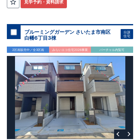
計
広々とした敷地！
住宅性能評価】
​
​
敷地は
建物設計段階で、国が定めた
44坪超
！
​
LDKは
18
帖
！
​
第三者機
4LDK
の
見学予約・資料請求
関
間取りプラン採用！
が評価しております！ ​ 【
​
​◆こだわりの内装！
建設
住宅性能評価】
​
2階洋室のうち一
​
第三
者機関
室は
開放的な勾配天井
により、建物完成までに
！
​
全居室
計4回
クローゼット付き！ ​ リビ
の検査が行われます！
​
​
◎この住宅の評価
ングはおしゃれな
​
折上天井
国が定めた
♪
​
​◆充実した設備！
耐震等級で最高の３
​
雨の日でも
を取得！
地震に強い
洗濯物が干せる
住宅です！
室内物干し
​
冬は暖かく夏は涼しくて快適♪ 省エ
​
浴室乾燥暖房機
付き！
​
食洗機
ネに優れた
付きシステムキッチン！
断熱等性能５
を取得！
​ ​
平日、休日 時間帯問わずご案内可
​ ​
その他項目も評価を受け
ブルーミングガーデン さいたま市南区
分譲
ており、
能です！
性能に特化した
​
お気軽にお問い合わせください！
住宅です！
​
【お問い合わせ】
住宅
白幡6丁目3棟
TEL：
048-710-5571
(営業時間 9:30～18:30 火水定休日)
2区画販売中／全3区画
みらいエコ住宅2026事業
バーチャル内覧可