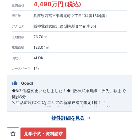
4,490万円 (税込)
販売価格
兵庫県西宮市東鳴尾町２丁目134番13(地番)
所在地
阪神電鉄武庫川線 洲先駅まで徒歩3分
アクセス
76.70㎡
土地面積
123.04㎡
建物面積
4LDK
間取り
1台
カースペース
Good!
​
◆8/3
価格変更いたしました！◆
阪神武庫川線
「洲先」
駅まで
​
徒歩
3
分
＼生活環境
GOOD
なエリアの新築戸建て限定1棟！／
・4
LDK
→5
LDK
へ
間取り変更可能
・衣類の収納に便利な
ウォー
クインクローゼット
・2部屋から行き来できる
続きバルコニー
物件詳細を見る
・デザインと機能性を兼ね備えた
オープンサニタリー
irodori
・
​
リビング全体を見渡せる
・網戸
11万円
(
税込
)
で設置可能！
対面キッチン
（オプション）
・お買い物施設（関西ス
​
ーパー）
↓クリックすると特設ページにジャンプします↓
徒歩10分
(
約787ｍ
)
見学予約・資料請求
2024
年グッドデザイン賞
3
プロジェクト同時受賞
○
・
「木造