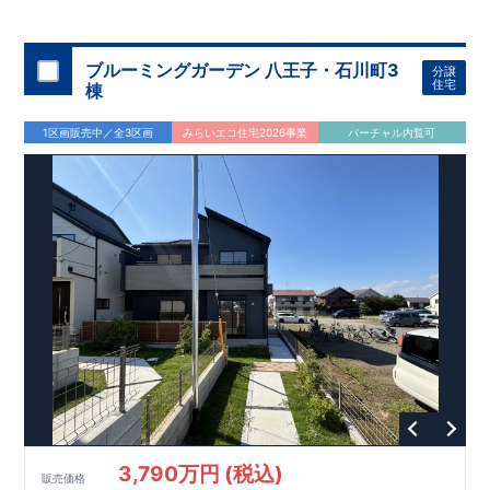
◇
ブルーミングガーデンのこだわり
◇
【全棟自社一貫体制】
・誰が、何をしたか。が明確だからこそ、お客様の安心に繋が
ります。
・設計、施工、営業が互いに協力しあい、最良のプラ
ブルーミングガーデン 八王子・石川町3
分譲
ンを提供いたします。
・東栄住宅では、お引渡し後最大
・不要な中間マージンを抑えることで、
10
回の無料定期点検と、
60
年
住宅
棟
コストダウンに努めています。
間の品質保証を実施。お引渡しからが本当のお付き合いだと考
【耐震等級3
取得】
・東栄住宅
の建物は、国が定めた耐震等級で
え、アフターサービスを外部の業者に委託せず、東栄住宅グル
3
を取得。建築基準法で定め
1区画販売中／全3区画
みらいエコ住宅2026事業
バーチャル内覧可
られた、｢数百年に一度発生する地震に対して、倒壊、崩壊しな
ープ「東栄ホームサービス株式会社」にて責任をもって対応い
い。｣という基準から、さらに
たします。
1.5
倍の耐震力を達成していま
す。
【住宅性能評価ダブル取得】
・設計住宅性能評価：建物
設計段階で、国が認めた第三者機関が評価しています。
・建設
住宅性能評価：評価を受けた図面通りに施工されているか、建
設までに、計
4
回のチェックが行われます。
図面や書類上だけ
でなく、現場の施工状況を検査した上で、品質を保証していま
す。
【充実のアフターサポート】
3,790万円 (税込)
販売価格