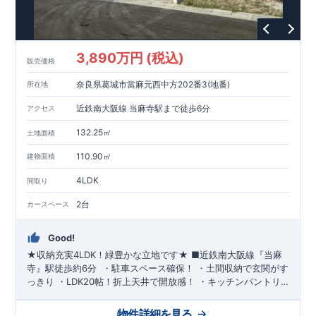
3,890万円 (税込)
販売価格
奈良県葛城市當麻元西中方202番3(地番)
所在地
近鉄南大阪線 当麻寺駅まで徒歩6分
アクセス
132.25㎡
土地面積
110.90㎡
建物面積
4LDK
間取り
2台
カースペース
Good!
★収納充実4LDK！緑豊かな立地です★
■
近鉄南大阪線『当麻
寺』駅
徒歩約6分
​
​​・
駐車スペース
確保！
​・
土間収納
で玄関がす
っきり
​
・
LDK20帖
！
折上天井
で開放感！
​・
キッチンパントリ
ー
で備蓄品まですっきり
​・リビングが見渡せる
フルオープンキ
ッチン
​
・各居室や廊下にも
収納スペース
確保
​・
トイレは各階
物件詳細を見る