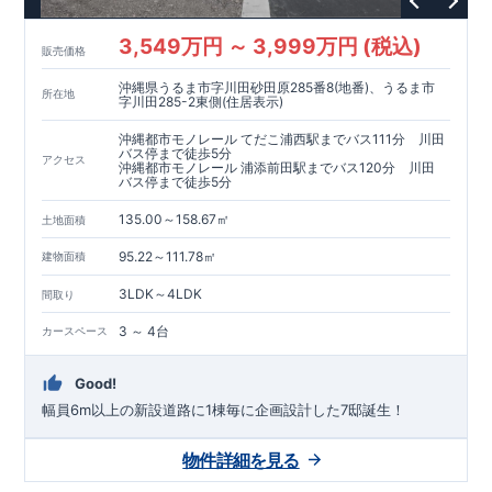
3,549万円 ～ 3,999万円 (税込)
販売価格
沖縄県うるま市字川田砂田原285番8(地番)、うるま市
所在地
字川田285-2東側(住居表示)
沖縄都市モノレール てだこ浦西駅までバス111分 川田
バス停まで徒歩5分
アクセス
沖縄都市モノレール 浦添前田駅までバス120分 川田
バス停まで徒歩5分
135.00～158.67㎡
土地面積
95.22～111.78㎡
建物面積
3LDK～4LDK
間取り
3 ～ 4台
カースペース
Good!
幅員6m以上の新設道路に1棟毎に企画設計した7邸誕生！
物件詳細を見る