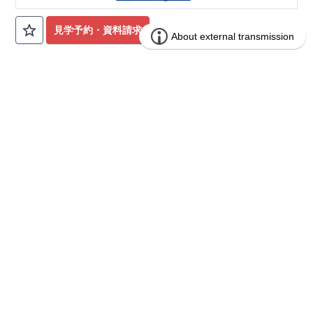
もあたたかい！
ます。 ・中古市場でも、長期優良住宅が有利に働きます。
​
■カースペース3台確保で来客時も安心
■住
宅性能評価ダブル取得予定!
・『設計』住宅性能評価‥‥建物設
見学予約・資料請求
計段階で、国が認めた第三機関が評価しております。 ・『建
設』住宅性能評価‥‥評価を受けた図面通りに施工されている
か、建設までに計4回チェックが行われます。 ・図面や書類上
だけでなく、「現場の施工状況」を検査した上で、品質を保証
しております。
■全棟自社一貫体制!
・誰が何をやったかが明
ブルーミングガーデン 坂戸市片柳10棟
分譲
確だからこそ、お客様の安心に繋がります。 ・設計、施工、営
住宅
業が協力しあい、最良のプランをご提供いたします。 ・不要な
中間マージンを抑える事で、コストダウンに努めております。
​
10区画販売中／全10区画
みらいエコ住宅2026事業
完成前