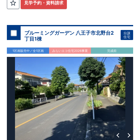
校
……
徒歩22分（約1710ｍ）
見学予約・資料請求
【妥協のない家づくり】
​↓ クリックすると詳細ページが表示
されます
長期優良住宅
​住宅性能評価
地震に強い家づくり
（地盤編
）
​地震に強い家づくり（建物編）
地震に強い家づく
り（制震編）
ブルーミングガーデン 八王子市北野台2
分譲
【ブルーミングガーデンが選ばれる理由】
​↓ クリックすると
住宅
丁目1棟
詳細ページが表示されます
​暮らしを豊かにする空間アイデア
外観デザインへのこだわり
メンテナンスリフォーム
1区画販売中／全1区画
みらいエコ住宅2026事業
完成前
お問い合わせ​
027-320-1238
​
高崎営業所（定休日：火曜日・水
曜日）
営業時間／9：30～18：30
​
​ ​
GOOD DESIGN AWARD2024
​
東栄住宅​
は、この度2024年度
グッドデザイン賞を3プロジェクト同時受賞いたしました。
木造住宅用制震ダンパー / 東栄セーフティダンパー
地盤改
良工法 / R-Evolve パイル
宅地開発手法 / 簡単に地図から
消せる道