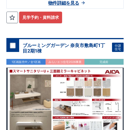
物件詳細を見る
見学予約・資料請求
ブルーミングガーデン 奈良市敷島町1丁
分譲
住宅
目2期1棟
1区画販売中／全1区画
みらいエコ住宅2026事業
完成前