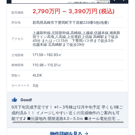
2,790万円 ～ 3,390万円 (税込)
販売価格
群馬県高崎市下豊岡町字下原郷239番5他(地番)
所在地
上越新幹線,北陸新幹線,高崎線,上越線,信越本線,湘南新
宿ライン高海,八高線,上信電鉄上信線 高崎駅まで徒歩
アクセス
45分 または バス15分 下豊岡バス停まで徒歩3分
信越本線 北高崎駅まで徒歩29分
171.59～182.93㎡
土地面積
110.96～115.51㎡
建物面積
4LDK
間取り
3台
カースペース
Good!
9月下旬完成予定です！
※1～3号棟は12月中旬予定
早くも1棟ご
成約済み！！
​ ​イメージしやすい 近くの完成物件のご案内も可
能です♪ ​■分譲地内 開発道路4.0～5.0ｍ ​■オール電化住宅 ​
■SCフォルテ高崎まで徒歩4分
【交通】
高崎線
『高崎』駅……徒歩45分（約3580ｍ）
​信越本
物件詳細を見る