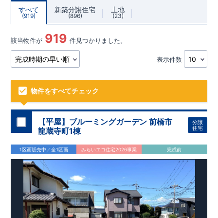
すべて
新築分譲住宅
土地
919
896
23
919
該当物件が
件見つかりました。
表示件数
物件をすべてチェック
【平屋】ブルーミングガーデン 前橋市
分譲
住宅
龍蔵寺町1棟
1区画販売中／全1区画
みらいエコ住宅2026事業
完成前