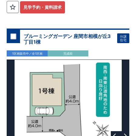
見学予約・資料請求
ブルーミングガーデン 座間市相模が丘3
分譲
住宅
丁目1棟
1区画販売中／全1区画
完成前