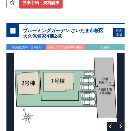
見学予約・資料請求
ブルーミングガーデン さいたま市桜区
分譲
住宅
大久保領家4期2棟
2区画販売中／全2区画
みらいエコ住宅2026事業
完成前