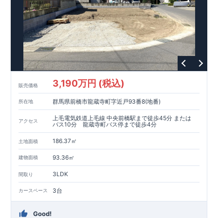
3,190万円 (税込)
販売価格
群馬県前橋市龍蔵寺町字近戸93番8(地番)
所在地
上毛電気鉄道上毛線 中央前橋駅まで徒歩45分 または
アクセス
バス10分 龍蔵寺町バス停まで徒歩4分
186.37㎡
土地面積
93.36㎡
建物面積
3LDK
間取り
3台
カースペース
Good!