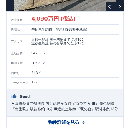
4,090万円 (税込)
販売価格
奈良県生駒市小平尾町366番6(地番)
所在地
近鉄生駒線 南生駒駅まで徒歩10分
アクセス
近鉄生駒線 萩の台駅まで徒歩13分
142.26㎡
土地面積
106.81㎡
建物面積
3LDK
間取り
2台
カースペース
Good!
★最寄駅まで徒歩圏内！緑豊かな住宅街です★
■
近鉄生駒線
『南生駒』駅
徒歩約10分
■
近鉄生駒線『萩の台』駅
徒歩約13分
物件詳細を見る