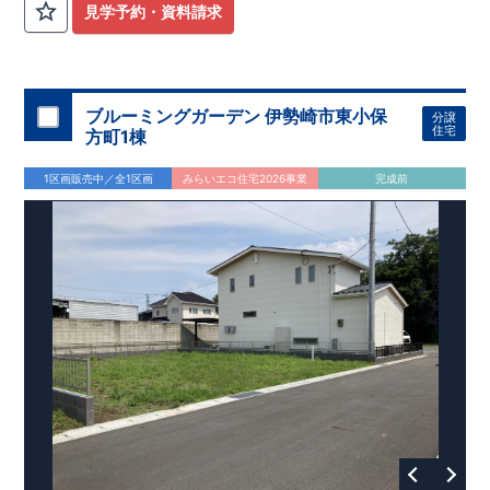
見学予約・資料請求
ブルーミングガーデン 伊勢崎市東小保
分譲
住宅
方町1棟
1区画販売中／全1区画
みらいエコ住宅2026事業
完成前