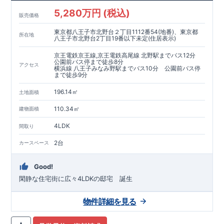
5,280万円 (税込)
販売価格
東京都八王子市北野台２丁目1112番54(地番)、東京都
所在地
八王子市北野台2丁目19番以下未定(住居表示)
京王電鉄京王線,京王電鉄高尾線 北野駅までバス12分
公園前バス停まで徒歩8分
アクセス
横浜線 八王子みなみ野駅までバス10分 公園前バス停
まで徒歩9分
196.14㎡
土地面積
110.34㎡
建物面積
4LDK
間取り
2台
カースペース
Good!
閑静な住宅街に広々4LDKの邸宅 誕生
物件詳細を見る