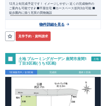
12月上旬完成予定です！
イメージしやすい 近くの完成物件の
ご案内も可能です♪ ​■平屋住宅 ​■カースペース並列3台可能 ​■
徒歩圏内に揃う充実の買物施設
【交通】
上毛電鉄
『中央前橋』駅……徒歩45分（約35200
物件詳細を見る
ｍ）
【学校】
​細井
小学校……徒歩11分（約870ｍ）
​鎌倉
中学校
……
見学予約・資料請求
徒歩21分（約1650ｍ）
【妥協のない家づくり】
​↓ クリックすると詳細ページが表示
されます
長期優良住宅
​住宅性能評価
地震に強い家づくり
（地盤編
）
​地震に強い家づくり（建物編）
地震に強い家づく
土地 ブルーミングガーデン 座間市座間1
土地
り（制震編）
丁目3区画(うち1区画)
【ブルーミングガーデンが選ばれる理由】
​↓ クリックすると
詳細ページが表示されます
​暮らしを豊かにする空間アイデア
1区画販売中／全3区画
完成前
最終１区画
外観デザインへのこだわり
メンテナンスリフォーム
お問い合わせ​
027-320-1238
​
高崎営業所（定休日：火曜日・水
曜日）
営業時間／9：30～18：30
​
​ ​
GOOD DESIGN AWARD2024
​
東栄住宅​
は、この度2024年度
グッドデザイン賞を3プロジェクト同時受賞いたしました。
木造住宅用制震ダンパー / 東栄セーフティダンパー
地盤改