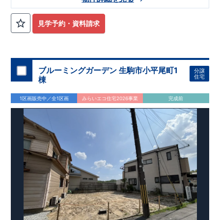
に設置
​
・
水回りにはお手入れのしやすい設備
をえらびました
​ ​
『當麻第一保育園』
徒歩約12分
​『市立當麻小学校附属幼稚園』
徒歩約22分
『市立當麻小学校』
徒歩約22分
『市立白鳳中学
見学予約・資料請求
校』
徒歩約7分
​
『万代尺土店』
徒歩約24分
『ファミリーマー
ト葛城竹内店』
徒歩約8分
​
『オークワ香芝南店』
徒歩約23分
『長尾郵便局』
徒歩約13分
​
ブルーミングガーデン 生駒市小平尾町1
分譲
住宅
棟
1区画販売中／全1区画
みらいエコ住宅2026事業
完成前