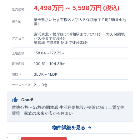
4,498万円 ～ 5,598万円 (税込)
販売価格
埼玉県さいたま市桜区大字大久保領家字片町165番4(地
所在地
番)
京浜東北・根岸線 北浦和駅までバス11分 大久保団地
バス停まで徒歩4分
アクセス
埼京線 与野本町駅まで徒歩32分
158.04～172.72㎡
土地面積
100.61～104.39㎡
建物面積
3LDK～4LDK
間取り
2 ～ 3台
カースペース
Good!
敷地47坪～52坪の開放感 生活利便施設が身近に揃う上質な住
環境 家族の未来が広がる住まい
物件詳細を見る