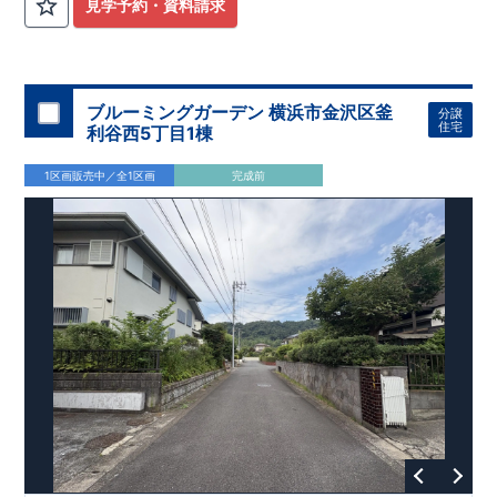
見学予約・資料請求
ブルーミングガーデン 横浜市金沢区釜
分譲
住宅
利谷西5丁目1棟
1区画販売中／全1区画
完成前