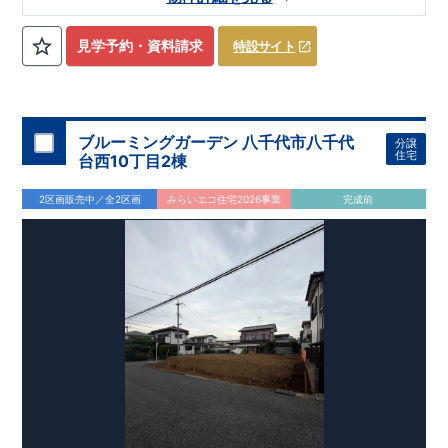
線
​『北高崎』駅……徒歩29分（約2320ｍ）
【学校】
​豊岡
小学校……徒歩24分（約870ｍ）
​豊岡
中学校
……
見学予約・資料請求
特設サイト
徒歩52分（約1380ｍ）
【妥協のない家づくり】
​↓ クリックすると詳細ページが表示
されます
長期優良住宅
​住宅性能評価
地震に強い家づくり
（地盤編
）
​地震に強い家づくり（建物編）
地震に強い家づく
ブルーミングガーデン 八千代市八千代
分譲
り（制震編）
住宅
台西10丁目2棟
【ブルーミングガーデンが選ばれる理由】
​↓ クリックすると
詳細ページが表示されます
​暮らしを豊かにする空間アイデア
2区画販売中／全2区画
みらいエコ住宅2026事業
完成前
外観デザインへのこだわり
メンテナンスリフォーム
お問い合わせ​
027-320-1238
​
高崎営業所（定休日：火曜日・水
曜日）
営業時間／9：30～18：30
​
​ ​
GOOD DESIGN AWARD2024
​
東栄住宅​
は、この度2024年度
グッドデザイン賞を3プロジェクト同時受賞いたしました。
木造住宅用制震ダンパー / 東栄セーフティダンパー
地盤改
良工法 / R-Evolve パイル
宅地開発手法 / 簡単に地図から
消せる道
スマートフォンで見やすい特設サイトはこちら
https://www.e-blooming.com/bukken/51575037/