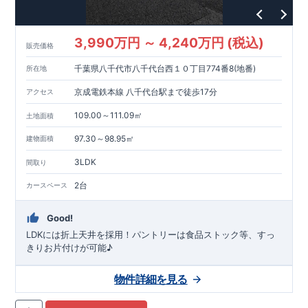
3,990万円 ～ 4,240万円 (税込)
販売価格
千葉県八千代市八千代台西１０丁目774番8(地番)
所在地
京成電鉄本線 八千代台駅まで徒歩17分
アクセス
109.00～111.09㎡
土地面積
97.30～98.95㎡
建物面積
3LDK
間取り
2台
カースペース
Good!
LDKには折上天井を採用！パントリーは食品ストック等、すっ
きりお片付けが可能♪
物件詳細を見る