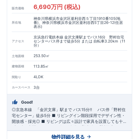
6,690万円 (税込)
販売価格
神奈川県横浜市金沢区釜利谷西５丁目1910番105(地
番)、神奈川県横浜市金沢区釜利谷西5丁目26-12(住居
所在地
表示)
京浜急行電鉄本線 金沢文庫駅までバス16分 野村住宅
センターバス停まで徒歩5分 または 自転車3.20km（11
アクセス
分）
253.50㎡
土地面積
113.85㎡
建物面積
4LDK
間取り
3台
カースペース
Good!
◎京急本線
「金沢文庫」
駅まで バス15分!!
バス停「野村住
宅センター
」徒歩5分
■
リビングイン階段採用でデザイン性・
開放感・採光◎
■
リビングは広々設計で家具を設置しても十分
ゆとりの空間です♪
◆
ブルーミングガーデンのこだわり ◆
​
■
リビング全体を見渡せる「対面式キッチ
← 各タイトルをクリ
ン」を採用♪
ック!!
■『長期優良住宅』取得予定!
​
■キッチンスペースにはポップアップ天井採用で
・国の定めた基準を全てク
物件詳細を見る
デザイン性のある空間でお料理♪
リア
・住宅ローン減税、固定資産税などの税制優遇を受けられ
​
■床暖房採用で冷え込む時期