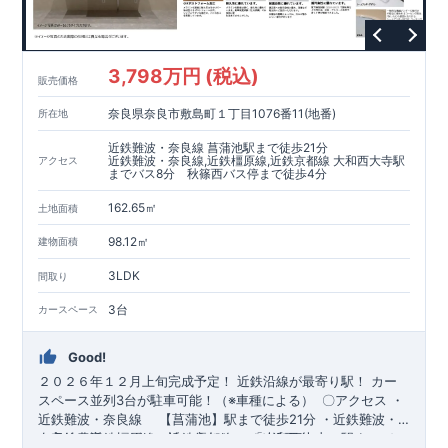
3,798万円 (税込)
販売価格
奈良県奈良市敷島町１丁目1076番11(地番)
所在地
近鉄難波・奈良線 菖蒲池駅まで徒歩21分
近鉄難波・奈良線,近鉄橿原線,近鉄京都線 大和西大寺駅
アクセス
までバス8分 秋篠西バス停まで徒歩4分
162.65㎡
土地面積
98.12㎡
建物面積
3LDK
間取り
3台
カースペース
Good!
２０２６年１２月上旬完成予定！
​
近鉄沿線が最寄り駅！
​カー
スペース並列3台が駐車可能！（※車種による）
​〇アクセス
・
近鉄難波・奈良線 ​ 【菖蒲池】駅まで徒歩21分 ・近鉄難波・
奈良線、近鉄橿原線、近鉄京都線 ​ 「大和西大寺」駅までバス
​・収納豊富でデザイン性に優れたワイド洗面台！ ​・ペニンシュ