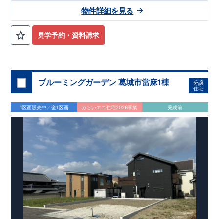
8分 ​・バス停「秋篠西」まで徒歩4分 ​
ラキッチンを採用！
​
タッチレス水栓付きで、デザイン性・機
​〇ロケーション
・市立西
物件詳細を見る
大寺北小学校まで徒歩14分 ​・市立平城中学校まで徒歩10分 ​・
能性共に高です。 ​・1階のトイレはタンクレストイレで、スタ
あおぞら保育園まで徒歩15分
イリッシュな手洗い洗面所もついてます！
​（株）東栄住宅 京都営業所
​・
​TEL:075-394-5350
市立西大寺北こども園まで徒歩
・リビングには、高
​定休
14分 ​・近畿大学附属幼稚園まで徒歩16分
級感やデザイン性をプラスしたグラビオエッジの壁を採用！
日：火・水・年末年始など
​
〇この物件のおすす
​
・
見学予約・資料請求
め
ベビーカーやアウトドアグッズの収納に便利な土間収納
​
・ガス
乾燥機「乾太くん」導入物件！悪天候の時の洗濯も安心です！
​​
・季節物の衣類等、たっぷり収納が行えるウォークインクロー
ゼット！
​・食料品や日用品のストックに便利な備蓄倉庫！
​
​お
気軽にご連絡ください！
ブルーミングガーデン 葛城市當麻1棟
分譲
住宅
1区画販売中／全1区画
みらいエコ住宅2026事業
完成前