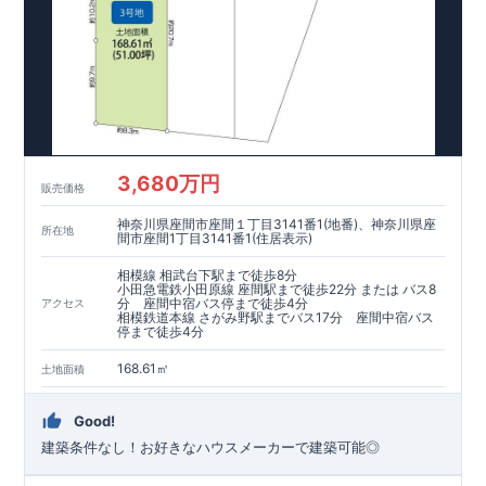
良工法 / R-Evolve パイル
宅地開発手法 / 簡単に地図から
消せる道
3,680万円
販売価格
神奈川県座間市座間１丁目3141番1(地番)、神奈川県座
所在地
間市座間1丁目3141番1(住居表示)
相模線 相武台下駅まで徒歩8分
小田急電鉄小田原線 座間駅まで徒歩22分 または バス8
分 座間中宿バス停まで徒歩4分
アクセス
相模鉄道本線 さがみ野駅までバス17分 座間中宿バス
停まで徒歩4分
168.61㎡
土地面積
Good!
建築条件なし！お好きなハウスメーカーで建築可能◎