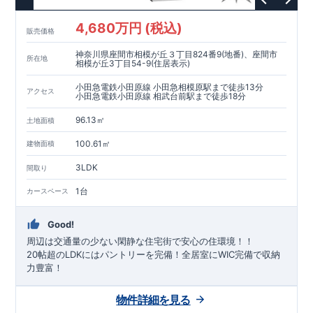
4,680万円 (税込)
販売価格
神奈川県座間市相模が丘３丁目824番9(地番)、座間市
所在地
相模が丘3丁目54-9(住居表示)
小田急電鉄小田原線 小田急相模原駅まで徒歩13分
アクセス
小田急電鉄小田原線 相武台前駅まで徒歩18分
96.13㎡
土地面積
100.61㎡
建物面積
3LDK
間取り
1台
カースペース
Good!
周辺は交通量の少ない閑静な住宅街で安心の住環境！！
20帖超のLDKにはパントリーを完備！全居室にWIC完備で収納
力豊富！
物件詳細を見る