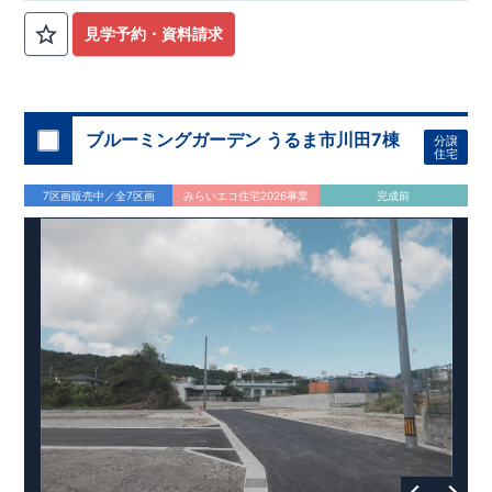
見学予約・資料請求
ブルーミングガーデン うるま市川田7棟
分譲
住宅
7区画販売中／全7区画
みらいエコ住宅2026事業
完成前