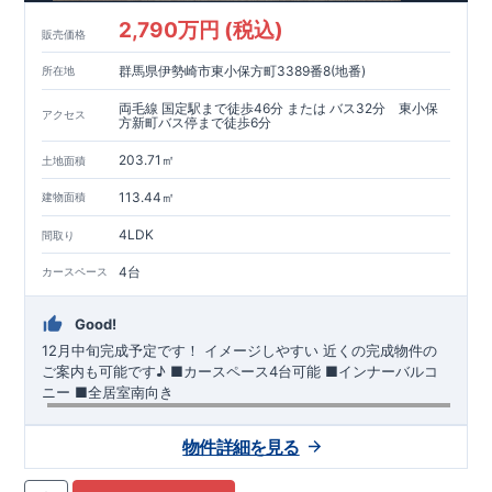
2,790万円 (税込)
販売価格
群馬県伊勢崎市東小保方町3389番8(地番)
所在地
両毛線 国定駅まで徒歩46分 または バス32分 東小保
アクセス
方新町バス停まで徒歩6分
203.71㎡
土地面積
113.44㎡
建物面積
4LDK
間取り
4台
カースペース
Good!
12月中旬完成予定です！
イメージしやすい 近くの完成物件の
ご案内も可能です♪ ​■カースペース4台可能 ​■インナーバルコ
ニー ​■全居室南向き
【交通】
両毛線
『国定』駅……徒歩46分（約3610ｍ）
物件詳細を見る
【学校】
​あずま南
小学校……徒歩4分（約270ｍ）
​あずま
中学