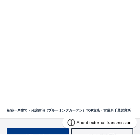
新築一戸建て・分譲住宅（ブルーミングガーデン）TOP
支店・営業所
千葉営業所
お問い合わせ
求む!! 建売用地