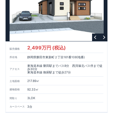
良工法 / R-Evolve パイル
宅地開発手法 / 簡単に地図から
消せる道
2,499万円 (税込)
販売価格
静岡県磐田市東新町２丁目161番108(地番)
所在地
東海道本線 磐田駅までバス8分 西貝塚北バス停まで徒
歩30分
アクセス
東海道本線 御厨駅まで徒歩27分
217.89㎡
土地面積
92.33㎡
建物面積
3LDK
間取り
3台
カースペース