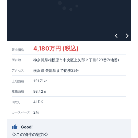
◆
長期優良住宅
【済】◆
​当物件は国から定められた7つの技術基準をクリアした認定住
宅！
​住宅ローンの金利優遇、税金面の優遇が得られるなどの、金銭
的メリットが大きいのも魅力です。
​東栄住宅はパワービルダーで所得数No.1です！
​​↓↓クリックで詳細ご紹介
4,180万円 (税込)
​◆耐震＋制震。
東栄セーフティーダンパー
標準装備◆
販売価格
​大きな揺れから家を守るだけではなく揺れそのものを軽減
神奈川県相模原市中央区上矢部２丁目323番7(地番)
所在地
​建築基準法に定められた、「数百年に一度発生する地震に対し
て、倒壊、崩壊しない」
横浜線 矢部駅まで徒歩22分
アクセス
​という基準から、さらに1.5倍の耐震力を達成しています。
121.71㎡
土地面積
注文住宅のような個性あふれる間取り、
​住宅品質を担保しながらも
コストパフォーマンスの高さ
がブル
98.42㎡
建物面積
ーミングガーデンの魅力です。
4LDK
間取り
「ここまでやってこの価格」
をぜひ体験してください。
2台
カースペース
Good!
​◇この物件の魅力◇