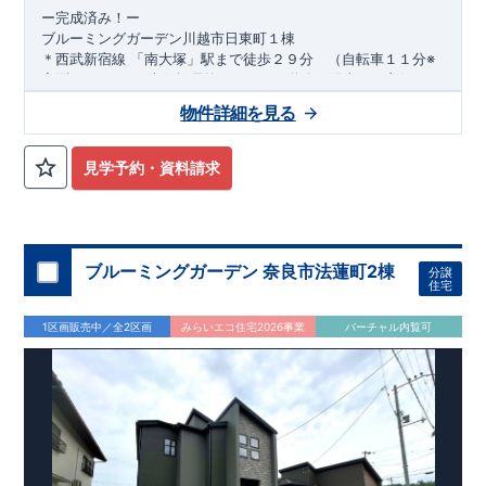
ー完成済み！ー
ブルーミングガーデン川越市日東町１棟
＊西武新宿線 「南大塚」駅まで徒歩２９分 （自転車１１分※
実測による）
■ 南側幅員約５．０mの道路で陽当たり良好
■
カースペース３台確保 来客時やお車が増えても安心◎ ■ 2ド
物件詳細を見る
ア2クローゼットで3→4LDKに可能フレキシブルルーム
安心して永く住める家
​
■
食洗
機付きカウンターキッチン
＊
耐震等級「3」取得
国が定めた耐震等級で3を取得
​
■ はしごではなく固定された階段で
季節物などたっぷり収納できるロフト付き
建築基準法に定められた、｢数百年に一度発生する地震に対し
​
■
洗練されたデザイ
見学予約・資料請求
ンの洗面化粧台などこだわりの設備・仕様
て、倒壊、崩壊しない。｣という基準から、
ーお問い合わせは志木営業所までー
■電話：048-486-
さらに1.5倍の耐震力を達成しています
2710（火・水定休日）
■受付時間：9：30～18：30
＊
制震Damper標準搭載
お問合せ
揺れ幅を大幅に低減させ、繰り返す地震に強い
はネットからでも受付中です
!!
いま、耐震だけ
でなく「+制震」という考えが広まっています
・資料請求・現地を見学したい・詳しい説明を受けたいなどお
＊
長期優良住宅
固定資産税・不動産取得税・ローン減税等税制優遇
気軽にお問い合わせくださいませ
​
中古市場で
ブルーミングガーデン 奈良市法蓮町2棟
分譲
も、長期優良住宅が有利に働きます
＊
住宅性能ダブル取得予定
住宅
『設計』住宅性能評価‥‥建物設計段階で、国が認めた第三機関
が評価しております
『建設』住宅性能評価‥‥評価を受けた図面
1区画販売中／全2区画
みらいエコ住宅2026事業
バーチャル内覧可
通りに施工されているか、建設までに計4回チェックが行われ
ます
図面や書類上だけでなく、「現場の施工状況」を検査した
上で、品質を保証しております