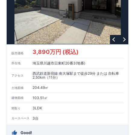
3,890万円 (税込)
販売価格
埼玉県川越市日東町20番3(地番)
所在地
西武鉄道新宿線 南大塚駅まで徒歩29分 または 自転車
アクセス
2.50km（11分）
204.49㎡
土地面積
103.51㎡
建物面積
3LDK
間取り
3台
カースペース
Good!