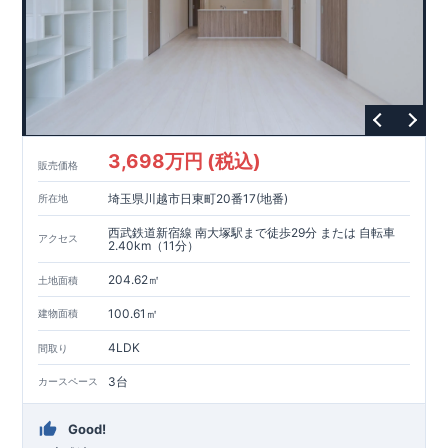
3,698万円 (税込)
販売価格
埼玉県川越市日東町20番17(地番)
所在地
西武鉄道新宿線 南大塚駅まで徒歩29分 または 自転車
アクセス
2.40km（11分）
204.62㎡
土地面積
100.61㎡
建物面積
4LDK
間取り
3台
カースペース
Good!