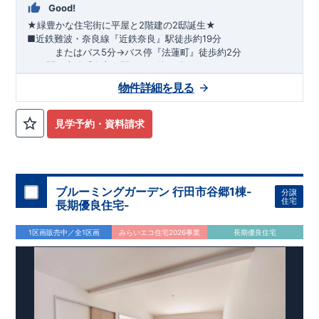
Good!
★緑豊かな住宅街に平屋と2階建の2邸誕生★
■
近鉄難波・奈良線『近鉄奈良』駅
徒歩約19分
または
バス5分
→
バス停『法蓮町』
徒歩約2分
■
JR関西本線『奈良』駅
バス約12分
→
・
駐車スペースは2台分
バス停『法蓮町』
徒歩約2分
確保 ・機能充実の
システムキッチン
​
物件詳細を見る
【平屋】
​
・何かと便利な
ロフト
付
​・
可変間取
で将来的にお部
屋を増やすことも可能
​・
収納スペース確保
にもこだわりました
​
【2階建】
​・
南向きインナーバルコニー
はお好みスペースに
​
・
見学予約・資料請求
洋風タタミの
和室
はLDKの雰囲気を壊しません
​
『認定こども園
奈良育英幼稚園』
徒歩約9分
『
市立佐保幼稚園』
徒歩約5分
『市立佐保小学校』
徒歩約2分
『市立若草中学校』
徒歩約18分
​
『プライスカット法蓮店』
徒歩約5分
​『セブンイレブン奈良法
蓮町店』
徒歩約5分
ブルーミングガーデン 行田市谷郷1棟-
分譲
住宅
長期優良住宅-
1区画販売中／全1区画
みらいエコ住宅2026事業
長期優良住宅