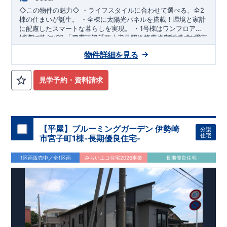
◇この物件の魅力◇
・ライフスタイルに合わせて選べる、
全2
棟の住まい
が誕生。 ・全棟に
太陽光パネルを搭載！
環境と家計
に配慮したスマートな暮らしを実現。 ・1号棟はワンフロアで
快適に暮らせる「平屋」設計
​
◇アクセス◇
・JR赤穂線「西大寺」駅まで徒歩30分(バス乗車
。
・2号棟は将来の家族構成に合
わせて
約5分) ​ バス停「浜」まで徒歩23分 ​ ​
5LDKへ変更可能な可変型プラン
。 ・食器洗乾燥機や浴
◇ロ
物件詳細を見る
室暖房換気乾燥機など、
ケーション◇
・岡山市立豊小学校 徒歩12分 ​・ディオ西大寺
設備充実
。 ・
3台分の駐車スペース
を
確保(車種による)。
店 徒歩15分 ​
【全棟自社一貫体制】
・射越団地遊園地 徒歩1分​
・誰が、何をしたか。が明確だからこ
◇ブルーミングガー
デンのこだわり◇
そ、お客様の安心に繋がります。 ・設計、施工、営業が互いに
見学予約・資料請求
協力しあい、最良のプランを提供いたします。 ・不要な中間マ
ージンを抑えることで、コストダウンに努めています。
【耐震
等級3取得】
・東栄住宅の建物は、国が定めた耐震等級で最高
お気軽にお問合せください。
TEL【086-805-3160】 東栄住宅
の3を取得。建築基準法で定められた、｢数百年に一度発生する
岡山営業所 (営業時間9:30～18:30 定休日:毎週火曜・水曜・年
地震に対して、倒壊、崩壊しない。｣という基準から、さらに
末年始等)
【平屋】ブルーミングガーデン 伊勢崎
1.5倍の耐震力を達成しています。
【住宅性能評価ダブル取
分譲
住宅
市宮子町1棟-長期優良住宅-
得】
・設計住宅性能評価：建物設計段階で、国が認めた第三者
機関が評価しています。 ・建設住宅性能評価：評価を受けた図
面通りに施工されているか、建設までに、計4回のチェックが
1区画販売中／全1区画
みらいエコ住宅2026事業
長期優良住宅
行われます。 図面や書類上だけでなく、現場の施工状況を検査
した上で、品質を保証しています。
【長期優良住宅】
・長期
優良住宅とは、｢良い家を作って、きちんと手入れをして、長く
大切に使う｣ことを目的とした認定制度。住宅ローン減税、固定
資産税などの税制優遇を受けられるだけでなく、中古市場で
も、長期優良住宅が有利に働きます。
【充実のアフターサポー
ト】
・東栄住宅では、お引渡し後最大10回の無料定期点検と、