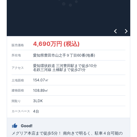
・東栄住宅の建物は、国が定めた耐震等級で最高の3を取得。
建築基準法で定められた、｢数百年に一度発生する地震に対し
て、倒壊、崩壊しない。｣という基準から、さらに1.5倍の耐震
力を達成しています。
【住宅性能評価ダブル取得】
・設計住宅性能評価：建物設計段階で、国が認めた第三者機関
が評価しています。
・建設住宅性能評価：評価を受けた図面通りに施工されている
4,690万円 (税込)
か、建設までに、計4回のチェックが行われます。
販売価格
図面や書類上だけでなく、現場の施工状況を検査した上で、品
愛知県豊田市山之手９丁目60番(地番)
所在地
質を保証しています。
【長期優良住宅】
愛知環状鉄道 三河豊田駅まで徒歩10分
アクセス
・
東栄住宅は国が定める全7つの技術基準をクリアしています。
名鉄三河線 土橋駅まで徒歩21分
長期優良住宅とは、｢良い家を作って、きちんと手入れをして、
154.07㎡
長く大切に使う｣ことを目的とした認定制度。住宅ローン減税、
土地面積
固定資産税などの税制優遇を受けられるだけでなく、中古市場
【充実のアフターサポート】
108.89㎡
建物面積
でも、長期優良住宅が有利に働きます。
・東栄住宅では、お引渡し後最大10回の無料定期点検と、60年
間の品質保証を実施。お引渡しからが本当のお付き合いだと考
3LDK
間取り
え、アフターサービスを外部の業者に委託せず、東栄住宅グル
ープ「東栄ホームサービス株式会社」にて責任をもって対応い
4台
カースペース
たします。
Good!
メグリア本店まで徒歩5分！
​南向きで明るく、駐車４台可能の