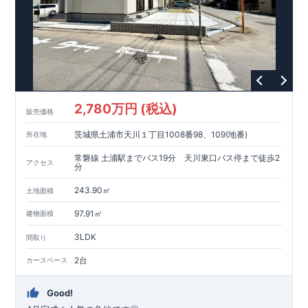
2,780万円 (税込)
販売価格
茨城県土浦市天川１丁目1008番98、109(地番)
所在地
常磐線 土浦駅までバス19分 天川東口バス停まで徒歩2
アクセス
分
243.90㎡
土地面積
97.91㎡
建物面積
3LDK
間取り
2台
カースペース
Good!