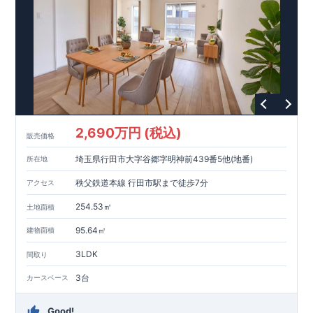
2,690万円 (税込)
販売価格
埼玉県行田市大字谷郷字明神前439番5他(地番)
所在地
秩父鉄道本線 行田市駅まで徒歩7分
アクセス
254.53㎡
土地面積
95.64㎡
建物面積
3LDK
間取り
3台
カースペース
Good!