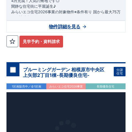
4月完成！人気の角地です◎
閑静な住宅街に平屋誕生♪
​みらいエコ住宅2026事業の対象物件※条件有り
​
国
から最大75万
円の補助金が得られます！
​※補助金額より事務手数料として99000 円（税込）及び振込手
物件詳細を見る
数料が差し引かれます。
★魅力的な間取り★
​・
玄関から
直接洗面所・浴室
へアクセスで
きる動線の為、
外から帰ってきたお子様も
お部屋を汚さず
に安心です♪
見学予約・資料請求
​・
キッチンには
食器洗い機完備
◎家事の
負担軽減
に！
・キッチン横に
パントリー付き♪
​・オープンサニタリーirodori採用！
​
段差のない
シームアンダーボウル仕様で
お手入れ簡単◎
​・主寝室には
アクセントクロス
使用♪
ブルーミングガーデン 相模原市中央区
分譲
住宅
上矢部2丁目1棟-長期優良住宅-
​↓↓クリックで詳細ご紹介
◆充実の
アフターサポート
◆
1区画販売中／全1区画
みらいエコ住宅2026事業
長期優良住宅
​東栄住宅では、お引き渡し後最大4回の無料点検と、最長60年
間の品質保証を実施。
​お引き渡しからが本当のお付き合いだと考え、アフターサービ
スを外部の業者に委託せず、
​東栄住宅グループ「東栄ホームサービス株式会社」にて責任を
もって対応いたします。
​​↓↓クリックで詳細ご紹介