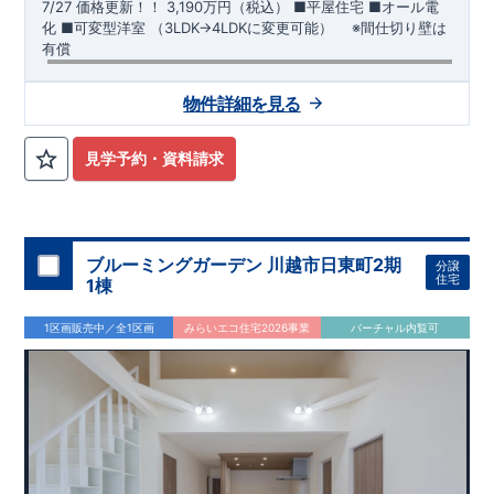
7/27 価格更新！！
3,190万円（税込）
​■平屋住宅 ​■オール電
化 ​■可変型洋室 （3LDK→4LDKに変更可能） ​ ※間仕切り壁は
有償
【交通】
両毛線
『駒形』駅……徒歩36分（約2830ｍ）
物件詳細を見る
【学校】
​宮郷
小学校……徒歩28分（約2170ｍ）
​宮郷
中学校
……
徒歩21分（約1630ｍ）
見学予約・資料請求
【妥協のない家づくり】
​↓ クリックすると詳細ページが表示
されます
長期優良住宅
​住宅性能評価
地震に強い家づくり
（地盤編
）
​地震に強い家づくり（建物編）
地震に強い家づく
り（制震編）
ブルーミングガーデン 川越市日東町2期
分譲
【ブルーミングガーデンが選ばれる理由】
​↓ クリックすると
住宅
1棟
詳細ページが表示されます
​暮らしを豊かにする空間アイデア
外観デザインへのこだわり
メンテナンスリフォーム
1区画販売中／全1区画
みらいエコ住宅2026事業
バーチャル内覧可
お問い合わせ​
027-320-1238
​
高崎営業所（定休日：火曜日・水
曜日）
営業時間／9：30～18：30
​
​ ​
GOOD DESIGN AWARD2024
​
東栄住宅​
は、この度2024年度
グッドデザイン賞を3プロジェクト同時受賞いたしました。
木造住宅用制震ダンパー / 東栄セーフティダンパー
地盤改
良工法 / R-Evolve パイル
宅地開発手法 / 簡単に地図から
消せる道