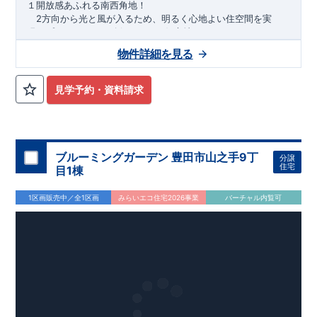
１開放感あふれる南西角地！
2方向から光と風が入るため、明るく心地よい住空間を実
現。プライバシーも確保しやすい好立地です♪
​２
自然と利便が両立するロケーション！
物件詳細を見る
最寄りの矢部駅まで徒歩22分で、駅利用も可能。生活施設や
公園も身近にあり、快適な新生活が始められます♪
見学予約・資料請求
​◇アクセス◇
​・JR横浜線「矢部」駅まで徒歩22分
◇ロケーション◇
・相模原市立大野北小学校 徒歩22分
ブルーミングガーデン 豊田市山之手9丁
分譲
・コープときわ店 徒歩9分
住宅
目1棟
・フードワン淵野辺店 徒歩20分
​・セブンイレブン町田常盤店 徒歩11分
1区画販売中／全1区画
みらいエコ住宅2026事業
バーチャル内覧可
◇ブルーミングガーデンのこだわり◇
【全棟自社一貫体制】
・誰が、何をしたか。が明確だからこそ、お客様の安心に繋が
ります。
・設計、施工、営業が互いに協力しあい、最良のプランを提供
いたします。
・不要な中間マージンを抑えることで、コストダウンに努めて
います。
【耐震等級3取得】