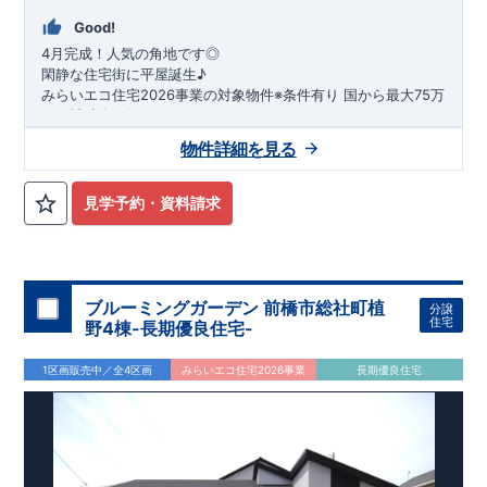
Good!
4月完成！人気の角地です◎
閑静な住宅街に平屋誕生♪
​みらいエコ住宅2026事業の対象物件※条件有り
​
国
から最大75万
円の補助金が得られます！
​※補助金額より事務手数料として99000 円（税込）及び振込手
物件詳細を見る
数料が差し引かれます。
★魅力的な間取り★
​・
玄関から
直接洗面所・浴室
へアクセスで
きる動線の為、
外から帰ってきたお子様も
お部屋を汚さず
に安心です♪
見学予約・資料請求
​・
キッチンには
食器洗い機完備
◎家事の
負担軽減
に！
・キッチン横に
パントリー付き♪
​・オープンサニタリーirodori採用！
​
段差のない
シームアンダーボウル仕様で
お手入れ簡単◎
​・主寝室には
アクセントクロス
使用♪
ブルーミングガーデン 前橋市総社町植
分譲
住宅
野4棟-長期優良住宅-
​↓↓クリックで詳細ご紹介
◆充実の
アフターサポート
◆
1区画販売中／全4区画
みらいエコ住宅2026事業
長期優良住宅
​東栄住宅では、お引き渡し後最大4回の無料点検と、最長60年
間の品質保証を実施。
​お引き渡しからが本当のお付き合いだと考え、アフターサービ
スを外部の業者に委託せず、
​東栄住宅グループ「東栄ホームサービス株式会社」にて責任を
もって対応いたします。