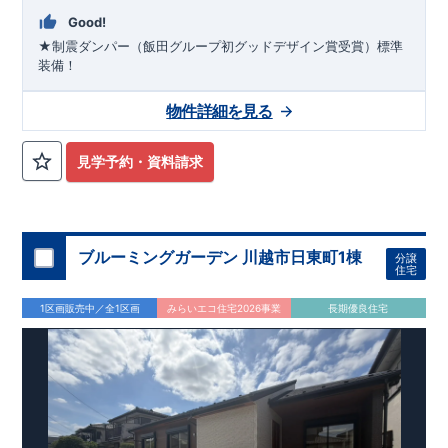
Good!
★制震ダンパー（飯田グループ初グッドデザイン賞受賞）標準
装備！
物件詳細を見る
見学予約・資料請求
ブルーミングガーデン 川越市日東町1棟
分譲
住宅
1区画販売中／全1区画
みらいエコ住宅2026事業
長期優良住宅