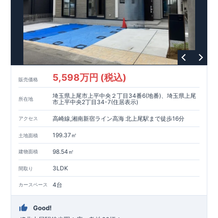
5,598万円 (税込)
販売価格
埼玉県上尾市上平中央２丁目34番6(地番)、埼玉県上尾
所在地
市上平中央2丁目34-7(住居表示)
高崎線,湘南新宿ライン高海 北上尾駅まで徒歩16分
アクセス
199.37㎡
土地面積
98.54㎡
建物面積
3LDK
間取り
4台
カースペース
Good!