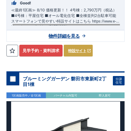
Good!
≪最終1区画≫
​
8/10 価格更新！！
​
4号棟：2,790万円（税込）
​​
■4号棟：平屋住宅 ​■オール電化住宅 ​■全棟並列2台駐車可能 ​
スマートフォンで見やすい特設サイトはこちら
​
https://www.e-
blooming.com/bukken/51574032/
【交通】
上越線
『群馬総社』駅……徒歩16分（約1270ｍ）
物件詳細を見る
【学校】
​勝山
小学校……徒歩5分（約390ｍ）
​第六
中学校
……
徒
歩13分（約1030ｍ）
見学予約・資料請求
特設サイト
【妥協のない家づくり】
​↓ クリックすると詳細ページが表示
されます
長期優良住宅
​住宅性能評価
地震に強い家づくり
（地盤編
）
​地震に強い家づくり（建物編）
地震に強い家づく
り（制震編）
ブルーミングガーデン 磐田市東新町2丁
分譲
【ブルーミングガーデンが選ばれる理由】
​↓ クリックすると
住宅
目1棟
詳細ページが表示されます
​暮らしを豊かにする空間アイデア
外観デザインへのこだわり
メンテナンスリフォーム
1区画販売中／全1区画
バーチャル内覧可
即入居可
お問い合わせ​
027-320-1238
​
高崎営業所（定休日：火曜日・水
曜日）
営業時間／9：30～18：30
​
​ ​
GOOD DESIGN AWARD2024
​
東栄住宅​
は、この度2024年度
グッドデザイン賞を3プロジェクト同時受賞いたしました。
木造住宅用制震ダンパー / 東栄セーフティダンパー
地盤改