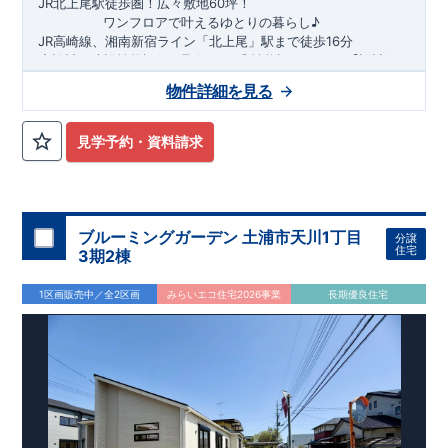
JR北上尾駅徒歩圏！広々敷地60坪！
​
ワンフロアで叶えるゆとりの暮らし
♪
​
JR高崎線、湘南新宿ライン
「
北上尾
」駅まで徒歩16
分
​◆設計・建設性能評価ｗ取得！
​
◎性能評価とは
​​
【
設計
住
宅性能評価】
​
建物設計段階で、国が定めた
第三者機関
が
物件詳細を見る
評価しております！ ​ 【
建設
住宅性能評価】
​
第三者機
関
◆子育て環境良好！
により、建物完成までに
​
上平小学校
計4回
の検査が行われます！
まで徒歩6分、
上平中学校
​
​ ◎こ
ま
の住宅の評価
で徒歩11分！
​
​
国が定めた
幼稚園、保育園までは
耐震等級で最高の３
徒歩15分
圏内！
を取得！
​
◆広々
地震
見学予約・資料請求
に強い
とした敷地！
住宅です！
​
敷地は
​
冬は暖かく夏は涼しくて快適♪ 省エネに
60坪超
！
​
LDKは
19帖
！
​
3（4）
LDK
優れた
可変型
断熱等性能５
の間取りプラン採用！
を取得！
​ ​
​
​◆こだわりの内装！
その他項目も評価を受けてお
​
2階洋室
り、
のうち一室は
性能に特化した
開放的な勾配天井
住宅です！
​
！
​
全居室
クローゼット付き！
​ リビングはおしゃれな
折上天井
♪
​
​◆充実した設備！
​
雨の
日でも洗濯物が干せる
室内物干し
​
浴室乾燥暖房機
付き！
​
ブルーミングガーデン 土浦市天川1丁目
分譲
食洗機
付きシステムキッチン！
​
平日、休日 時間帯問わずご
住宅
3期2棟
案内可能です！
​
お気軽にお問い合わせください！
​
【お問い合
わせ】TEL：
048-710-5571
(営業時間 9:30～18:30 火水定
1区画販売中／全2区画
みらいエコ住宅2026事業
長期優良住宅
休日)