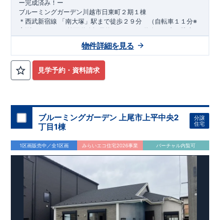
ー完成済み！ー
ブルーミングガーデン川越市日東町２期１棟
＊西武新宿線 「南大塚」駅まで徒歩２９分 （自転車１１分※
実測による）
■ 前面道路幅員約６．０mの道路でお車の駐車も
らくらく♪
■ カースペース３台確保 来客時やお車が増えても
物件詳細を見る
安心◎ ■ 2ドア2クローゼットで3→4LDKに可能フレキシブル
安心して永く住める家
ルーム
＊
耐震等級「3」取得
​
■
食洗機付きカウンターキッチン
国が定めた耐震等級で3を取得
​
■ デッドスペースを
有効活用した
建築基準法に定められた、｢数百年に一度発生する地震に対し
階段で季節物など豊富な収納が魅力のロフト付き
​
見学予約・資料請求
■
て、倒壊、崩壊しない。｣という基準から、
ーお問い合わせは志木営業所までー
洗練されたデザインの洗面化粧台などこだわりの設備・仕様
■電話：048-486-
さらに1.5倍の耐震力を達成しています
2710（火・水定休日）
■受付時間：9：30～18：30
＊
制震Damper標準搭載
お問合せ
揺れ幅を大幅に低減させ、繰り返す地震に強い
はネットからでも受付中です
!!
いま、耐震だけ
でなく「+制震」という考えが広まっています
・資料請求・現地を見学したい・詳しい説明を受けたいなどお
＊
長期優良住宅
固定資産税・不動産取得税・ローン減税等税制優遇
気軽にお問い合わせくださいませ
​
中古市場で
ブルーミングガーデン 上尾市上平中央2
分譲
も、長期優良住宅が有利に働きます
＊
住宅性能ダブル取得予定
住宅
丁目1棟
『設計』住宅性能評価‥‥建物設計段階で、国が認めた第三機関
が評価しております
『建設』住宅性能評価‥‥評価を受けた図面
1区画販売中／全1区画
みらいエコ住宅2026事業
バーチャル内覧可
通りに施工されているか、建設までに計4回チェックが行われ
ます
図面や書類上だけでなく、「現場の施工状況」を検査した
上で、品質を保証しております