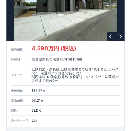
4,590万円 (税込)
販売価格
奈良県奈良市法蓮町741番1(地番)
所在地
近鉄難波・奈良線 近鉄奈良駅まで徒歩19分 または バス
5分 法蓮町バス停まで徒歩2分
アクセス
関西本線,奈良線,桜井線 奈良駅までバス12分 法蓮町バ
ス停まで徒歩2分
186.67㎡
土地面積
93.21㎡
建物面積
3LDK
間取り
2台
カースペース