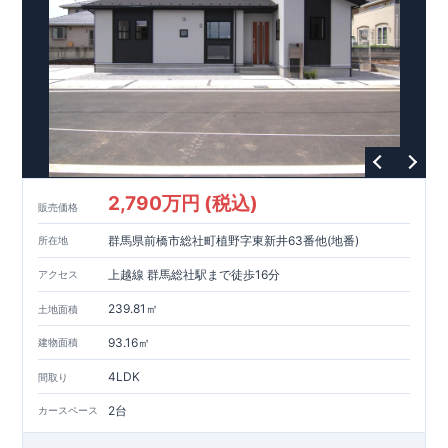
​​↓↓クリックで詳細ご紹介
◆
長期優良住宅
【済】◆
​当物件は国から定められた7つの技術基準をクリアした認定住
宅！
​住宅ローンの金利優遇、税金面の優遇が得られるなどの、金銭
的メリットが大きいのも魅力です。
​東栄住宅はパワービルダーで所得数No.1です！
​​↓↓クリックで詳細ご紹介
2,790万円 (税込)
​◆耐震＋制震。
東栄セーフティーダンパー
標準装備◆
販売価格
​大きな揺れから家を守るだけではなく揺れそのものを軽減
群馬県前橋市総社町植野字東新井63番他(地番)
所在地
​建築基準法に定められた、「数百年に一度発生する地震に対し
て、倒壊、崩壊しない」
上越線 群馬総社駅まで徒歩16分
アクセス
​という基準から、さらに1.5倍の耐震力を達成しています。
239.81㎡
土地面積
注文住宅のような個性あふれる間取り、
​住宅品質を担保しながらも
コストパフォーマンスの高さ
がブル
93.16㎡
建物面積
ーミングガーデンの魅力です。
4LDK
間取り
「ここまでやってこの価格」
をぜひ体験してください。
2台
カースペース