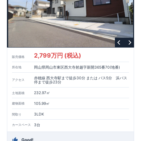
2,799万円 (税込)
販売価格
岡山県岡山市東区西大寺射越字新開365番70(地番)
所在地
赤穂線 西大寺駅まで徒歩30分 または バス5分 浜バス
アクセス
停まで徒歩23分
232.97㎡
土地面積
105.99㎡
建物面積
3LDK
間取り
3台
カースペース
Good!