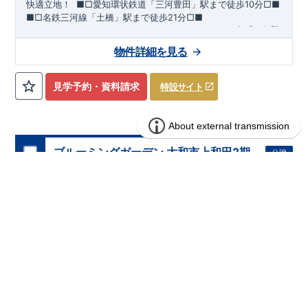
快適立地！
​ ​
■□
愛知環状鉄道「三河豊田」駅まで徒歩
10
分
□■
■□
名鉄三河線「土橋」駅まで徒歩
21
分
□■
ーーー・ーーー・ーーー・ーーー・ーーー・ーーー
まずはお気
軽にお問い合わせください
♪
​
完成前でもご紹介可能
◇
​
ーー
物件詳細を見る
ー・ーーー・ーーー・ーーー・ーーー・ーーー ​
​★企画担当の
おすすめポイント★​
・キッズデザイン賞を受賞した
土間ルーム
を採用！ ​
雨・気温
を気にせず過ごせるお子様やペットの遊び
​
​ スペースや、
見学予約・資料請求
特設サイト
DIY
・お友達とのおしゃべり空間に！
​ ​
・混みがちな朝でも家族
と共有して使える
​
ワイド洗面
は、デザインもオシャレで
​
・
お車好きの方やお客様がよく来られる方！
​
駐車場を
4
台
分
ホテルライクな
洗面室
に！
確保（車種による）！
道路から建物まで距離があるので
通行人の視線が気になら
ない！
ブルーミングガーデン 大和市上和田2期
分譲
・
書斎
は仕事や趣味の部屋だけでなく、
​ ストーブや扇風機な
住宅
2棟
どの季節モノ、 ​ 家族の衣類など収納スペースとしても ​ 使
える便利な空間！ ​ ​
・
奥行のある
インナーバルコニー
は
​
雨が
2区画販売中／全2区画
みらいエコ住宅2026事業
バーチャル内覧可
降り込みにくいので、
スマートフォンで見やすい特設サイトはこちら
​ 急な天気の変化にも対応できる！
https://www.e-blooming.com/bukken/83975016/