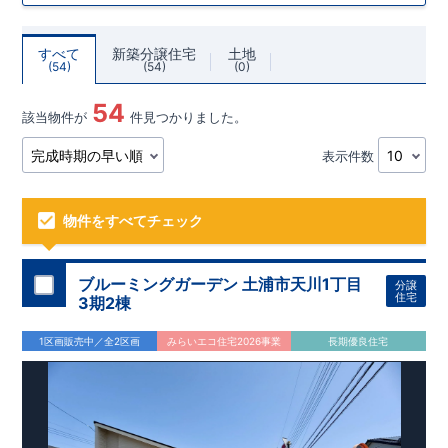
すべて
新築分譲住宅
土地
54
54
0
54
該当物件が
件見つかりました。
表示件数
物件をすべてチェック
ブルーミングガーデン 土浦市天川1丁目
分譲
住宅
3期2棟
1区画販売中／全2区画
みらいエコ住宅2026事業
長期優良住宅