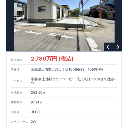
2,780万円 (税込)
販売価格
茨城県土浦市天川１丁目1008番98、109(地番)
所在地
常磐線 土浦駅までバス19分 天川東口バス停まで徒歩2
アクセス
分
243.90㎡
土地面積
97.91㎡
建物面積
3LDK
間取り
2台
カースペース