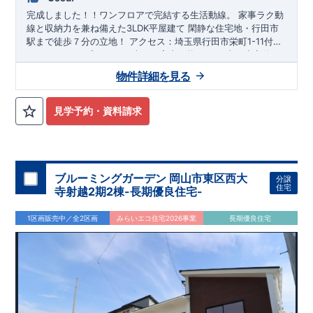
完成しました！！
ワンフロアで完結する生活動線。 家事ラク動
線と収納力を兼ね備えた3LDK平屋建て
閑静な住宅地・行田市
駅まで
徒歩７分の立地！
アクセス：
埼玉県行田市栄町1-11付近
（googleマップ）
平日、土日ご案内可能です!（火・水定休日
＊交通
＊
除く）
東栄住宅 熊谷営業所 0120-767-108
お問合せはネッ
秩父鉄道「行田市駅」徒歩７分
物件詳細を見る
トからでも受付中です。
・資料請求・現地を見学したい・環境
が知りたい・詳しい説明を受けたい・支払い例が知りたい
◆キッチン上はポップアップ天井、ダウンライトを採用しお洒
落な空間を演出！ ◆家族がのびのび暮らせる、3LDKのゆとり
見学予約・資料請求
ある住空間！ ◆18.25帖LDKは勾配天井で解放感溢れる空間に
◆廊下から、キッチンから出入りできる洗面所で家事ラク動線
＊長く安心して住める家
＊
◆土地面積76.99坪！敷地内2台駐車可！並列駐車で車の出し入
●2024年度グッドデザイン賞受賞●
◆
繰り返す地震に強い、
れがラクラク！ ◆前面道路は位置指定道路で、駐車時の切り返
TOEI Safety Damper搭載
◆長期優良住宅認定物件
◆
住宅性能
しも余裕をもってできます。
表示W取得【建設+設計】
◆
耐震等級３
◆
断熱等性能等級５
ブルーミングガーデン 岡山市東区西大
分譲
◆
BELS評価取得
◆
購入後はアフターサポートで安心
※クリッ
住宅
＊学校
＊
寺射越2期2棟-長期優良住宅-
クで詳細ページ開きます
・忍小学校 ・忍
中学校
＊オプションカタログ
＊
1区画販売中／全2区画
みらいエコ住宅2026事業
長期優良住宅
当社取扱の【オプションカタログ】こちらからご覧いただけま
す。（東日本版をご覧ください）
お気軽にお問い合わせ下さい♪ 熊谷営業所 0120-767-108
ネ
ットでもお問合せできます。
その他エリア、
熊谷営業所の取扱
物件一覧はこちら