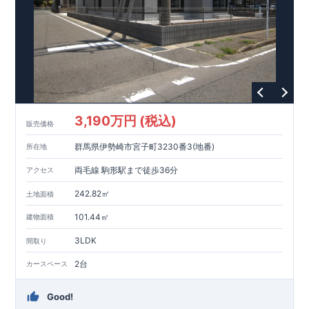
60年間の品質保証を実施。お引渡しからが本当のお付き合いだ
と考え、アフターサービスを外部の業者に委託せず、東栄住宅
グループ「東栄ホームサービス株式会社」にて責任をもって対
応いたします。
3,190万円 (税込)
販売価格
群馬県伊勢崎市宮子町3230番3(地番)
所在地
両毛線 駒形駅まで徒歩36分
アクセス
242.82㎡
土地面積
101.44㎡
建物面積
3LDK
間取り
2台
カースペース
Good!