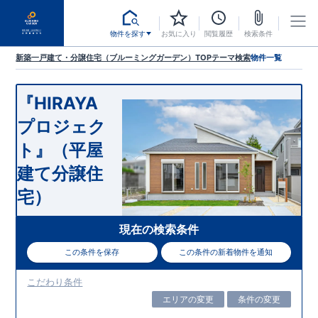
物件を探す
お気に入り
閲覧履歴
検索条件
新築一戸建て・分譲住宅（ブルーミングガーデン）TOP
テーマ検索
物件一覧
『HIRAYA
プロジェク
ト』（平屋
建て分譲住
宅）
現在の検索条件
この条件を保存
この条件の新着物件を通知
こだわり条件
エリアの変更
条件の変更