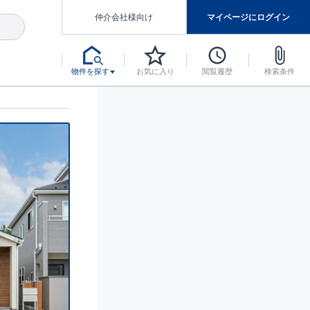
仲介会社様向け
マイページにログイン
物件を探す
お気に入り
閲覧履歴
検索条件
アした認定住宅です。
マンスには自信があります。
デザインテイストごとにサブブランドを開設し、意匠性の高い住宅を、よりわかりやすく、手の届きやすい形でご提案していきます。
東栄住宅では、お引渡し後最大10回の無料定期点検と最大60年間の品質保証を実施しています。
当サイトについて、ブルーミングガーデンシリーズに関して、東栄ホームサービス株式会社について。
デザインで、分譲住宅を変えていく。