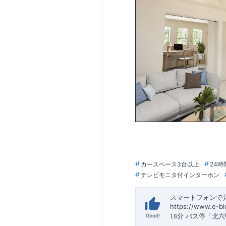
カースペース3台以上
24時
テレビモニタ付インターホン
スマートフォンで
https://www.e-b
​
バス停「北六
18分
Good!
ス停「丸山下」ま