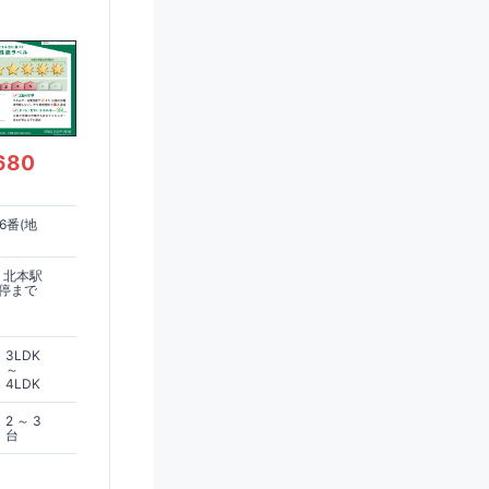
680
6番(地
 北本駅
ス停まで
3LDK
～
4LDK
2 ～ 3
台