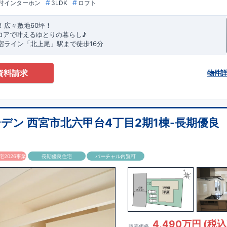
付インターホン
3LDK
ロフト
！広々敷地60坪！
ロアで叶えるゆとりの暮らし
♪
​
宿ライン
「
北上尾
」駅まで徒歩16
分
評価ｗ取得！
​
◎性能評価とは
​​
【
設計
住宅性能評価】
​
建物設計段
第三者機関
が評価しております！ ​ 【
建設
住宅性能評価】
​
第三者機
成までに
計4回
の検査が行われます！
​
​ ◎この住宅の評価
​
国が定めた
資料請求
物件
３
！
を取得！
​
上平小学校
地震に強い
まで徒歩6分、
住宅です！
上平中学校
​
冬は暖かく夏は涼しくて快適♪ 省エ
まで徒歩11分！
​
幼稚園、保育
性能５
圏内！
を取得！
​
◆広々とした敷地！
​ ​
その他項目も評価を受けており、
​
敷地は
60坪超
！
​
LDKは
性能に特化した
19帖
！
​
3（4）
住宅
りプラン採用！
​
​◆こだわりの内装！
​
2階洋室のうち一室は
開放的な勾配
ローゼット付き！ ​ リビングはおしゃれな
折上天井
♪
​
​◆充実した設備！
​
物が干せる
室内物干し
​
浴室乾燥暖房機
付き！
​
食洗機
付きシステムキッ
デン 西宮市北六甲台4丁目2期1棟-長期優良
日 時間帯問わずご案内可能です！
​
お気軽にお問い合わせください！
​
【お
：
048-710-5571
(営業時間 9:30～18:30 火水定休日)
2026事業
長期優良住宅
バーチャル内覧可
4,490万円 (税込
販売価格