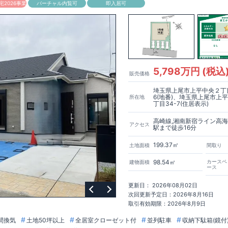
2026事業
バーチャル内覧可
即入居可
5,798万円 (税込
販売価格
埼玉県上尾市上平中央２丁
6(地番)、埼玉県上尾市上
所在地
丁目34-7(住居表示)
高崎線,湘南新宿ライン高海
アクセス
駅まで徒歩16分
199.37㎡
土地面積
間取り
98.54㎡
カースペ
建物面積
ース
更新日： 2026年08月02日
次回更新予定日：2026年8月16日
取引有効期限：2026年8月9日
間換気
土地50坪以上
全居室クローゼット付
並列駐車
収納下駄箱(鏡付