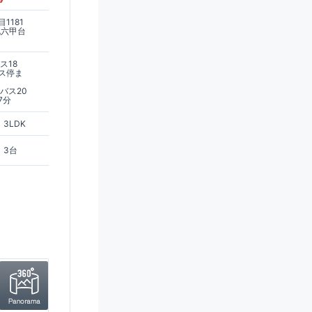
1181
北六甲台
ス18
ス停ま
バス20
7分
3LDK
3台