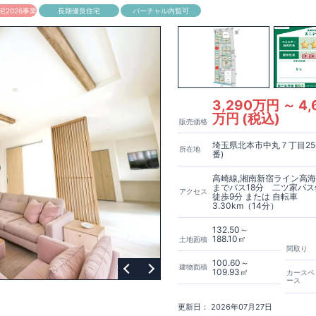
2026事業
長期優良住宅
バーチャル内覧可
空間アイデア
外観デザインへのこだわり
メンテナンスリフォーム
-320-1238
​
高崎営業所（定休日：火曜日・水曜日）
営業時間／9：30～
WARD2024
​
東栄住宅​
は、この度2024年度グッドデザイン賞を3プロジェ
しました。
ンパー / 東栄セーフティダンパー
地盤改良工法 / R-Evolve パイル
宅
3,290万円 ～ 4,
簡単に地図から消せる道
万円 (税込)
販売価格
埼玉県北本市中丸７丁目25
所在地
番)
高崎線,湘南新宿ライン高海
までバス18分 二ツ家バ
アクセス
徒歩9分 または 自転車
3.30km（14分）
132.50～
188.10㎡
土地面積
間取り
100.60～
建物面積
109.93㎡
カースペ
ース
更新日： 2026年07月27日