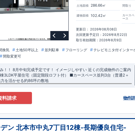
286.66㎡
土地面積
間取り
102.42㎡
カースペ
建物面積
ース
更新日： 2026年08月08日
次回更新予定日：2026年8月22日
取引有効期限：2026年8月9日
間換気
土地50坪以上
並列駐車
フローリング
テレビモニタ付インター
間取変更可
済み！！
8月中旬完成予定です！
イメージしやすい 近くの完成物件のご案内
全2棟3LDK平屋住宅（固定階段ロフト付） ​■カースペース並列3台（普通2＋
の魅力を活かせる約86坪の敷地
『桐生球場前』駅……徒歩13分（約1010ｍ）
資料請求
物件
小学校……徒歩8分（約640ｍ）
​大間々東
中学校
……
徒歩13分（約990ｍ）
くり】
​↓ クリックすると詳細ページが表示されます
長期優良住宅
​住宅性
い家づくり（地盤編
）
​地震に強い家づくり（建物編）
地震に強い家づくり
ン 北本市中丸7丁目12棟-長期優良住宅-
ーデンが選ばれる理由】
​↓ クリックすると詳細ページが表示されます
​暮