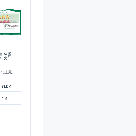
)
目34番
平中央2
 北上尾
3LDK
4台
)