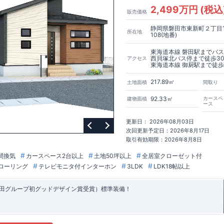
ンパー / 東栄セーフティダンパー
地盤改良工法 / R-Evolve パイル
宅
2,499万円 (税込
簡単に地図から消せる道
販売価格
静岡県磐田市東新町２丁目1
所在地
108(地番)
東海道本線 磐田駅までバ
西貝塚北バス停まで徒歩3
アクセス
東海道本線 御厨駅まで徒歩
217.89㎡
土地面積
間取り
92.33㎡
カースペ
建物面積
ース
更新日： 2026年08月03日
次回更新予定日：2026年8月17日
取引有効期限：2026年8月8日
間換気
カースペース2台以上
土地50坪以上
全居室クローゼット付
ローリング
テレビモニタ付インターホン
3LDK
LDK18帖以上
田グループ初グッドデザイン賞受賞）標準装備！