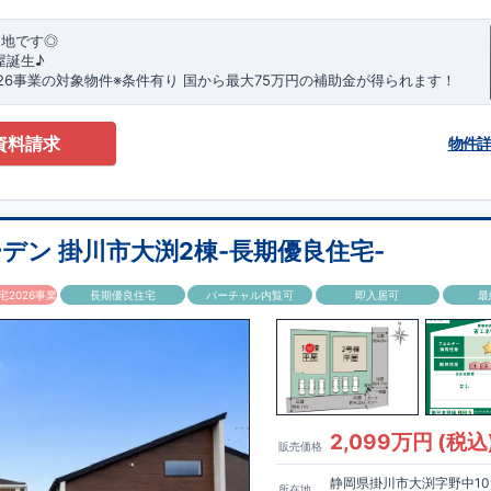
角地です◎
屋誕生♪
026事業の対象物件※条件有り
​
国
から最大75万円の補助金が得られます！
務手数料として99000 円（税込）及び振込手数料が差し引かれます。
★
​・
玄関から
直接洗面所・浴室
へアクセスできる動線の為、
資料請求
物件
たお子様も
お部屋を汚さず
に安心です♪
器洗い機完備
◎家事の
負担軽減
に！
ントリー付き♪
irodori採用！
ムアンダーボウル仕様で
お手入れ簡単◎
デン 掛川市大渕2棟-長期優良住宅-
セントクロス
使用♪
2026事業
長期優良住宅
バーチャル内覧可
即入居可
最
クで詳細ご紹介
サポート
◆
引き渡し後最大4回の無料点検と、最長60年間の品質保証を実施。
が本当のお付き合いだと考え、アフターサービスを外部の業者に委託せず、
プ「東栄ホームサービス株式会社」にて責任をもって対応いたします。
で詳細ご紹介
済】◆
2,099万円 (税込
販売価格
定められた7つの技術基準をクリアした認定住宅！
利優遇、税金面の優遇が得られるなどの、金銭的メリットが大きいのも魅力で
静岡県掛川市大渕字野中10
所在地