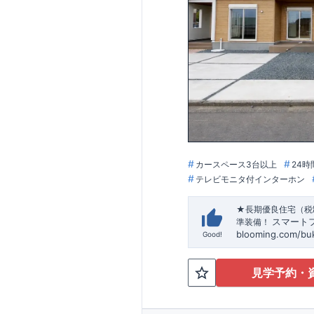
す。
​東栄住宅はパワー
​​↓↓ク
​◆耐震＋制震。
東
​大きな揺れから
​建築基準法に定
​という基準から、
注文住宅のような
​住宅品質を担保し
「ここまでやって
カースペース3台以上
24時
テレビモニタ付インターホン
★長期優良住宅（税
スマート
準装備！
blooming.com/bu
Good!
見学予約・