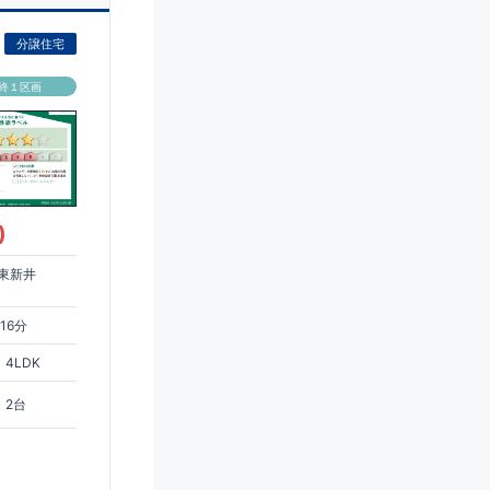
分譲住宅
終１区画
)
東新井
16分
4LDK
2台