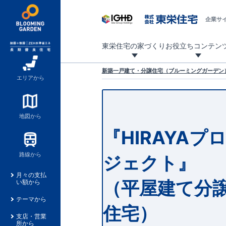
企業サ
東栄住宅の家づくり
お役立ちコンテン
地震に強い東栄住宅！ブルーミングガーデンは全棟住宅性能評価最高等級を取得！
「暮らしを豊かに」「帰ってきたくなる家」「お家時間を充実させたい」その想いから自社の設計士がお客様のニーズを反映した住み心地の良い新たな仕様を定期的にお届けしていきます。
設計から完成まで、国が定めた第三者機関が住宅性能を評価します
不動産（新築一戸建て・土地・条件付売地）購入は、各種手続きや見慣れない言葉などがたくさんあります。そんな不安もスッキリ解消！
東栄住宅に関する大切なキーワードの意味を一覧から見ることができます。
自社設計士考案の新仕様プロジェクト始動！
揺れに耐えるだけではなく、揺れ自体を低減し
ブルーミングガーデンは全棟住宅性能表示制度
家づくりのプロである業者さん、内情を知り尽くした東栄住宅の社員にも
現地見学するとメリットいっぱい！気になる物
家づくりのプロにも選ばれています
もっと暮らし快適プロジェクト
新築一戸建て・分譲住宅（ブルーミングガーデン）
エリアから
地図から
『HIRAYAプ
路線から
ジェクト』
月々の支払
（平屋建て分
い額から
テーマから
住宅）
支店・営業
所から