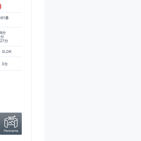
)
61番
ス8分
0分
27分
3LDK
3台