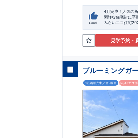
4月完成！人気の
閑静な住宅街に平
​みらいエコ住宅2
Good!
​※補助金額より事
★魅力的な間取り
見学予約・
外から帰ってき
​・
キッチンには
食
・キッチン横に
パ
​・オープンサニタリー
​
段差のない
シー
ブルーミングガー
​・主寝室には
アク
1区画販売中／全2区画
みらいエコ住宅
​↓↓クリッ
◆充実の
アフター
​東栄住宅では、お
​お引き渡しから
​東栄住宅グルー
​​↓↓クリック
◆
長期優良住宅
【
​当物件は国から
​住宅ローンの金