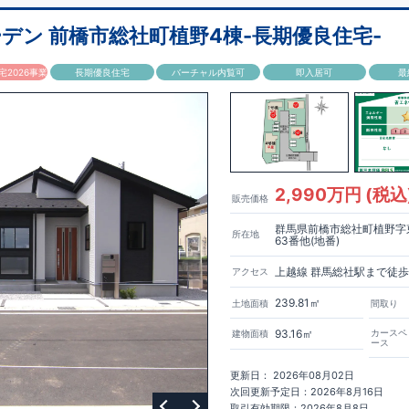
デン 前橋市総社町植野4棟-長期優良住宅-
2026事業
長期優良住宅
バーチャル内覧可
即入居可
最
2,990万円 (税込
販売価格
群馬県前橋市総社町植野字
所在地
63番他(地番)
上越線 群馬総社駅まで徒歩
アクセス
239.81㎡
土地面積
間取り
93.16㎡
カースペ
建物面積
ース
更新日： 2026年08月02日
次回更新予定日：2026年8月16日
取引有効期限：2026年8月8日