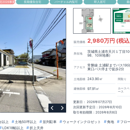
2026事業
長期優良住宅
バーチャル内覧可
即入居可
最
2,980万円 (税込
販売価格
茨城県土浦市天川１丁目10
所在地
98、109(地番)
常磐線 土浦駅までバス19
アクセス
東口バス停まで徒歩2分
243.90㎡
土地面積
間取り
97.91㎡
カースペ
建物面積
ース
更新日： 2026年07月27日
次回更新予定日：2026年8月10日
取引有効期限：2026年8月8日
台以上
土地50坪以上
並列駐車
ウォークインクロゼット
角地
フロ
LDK18帖以上
折上天井