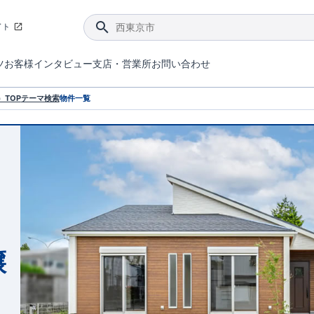
イト
ツ
お客様インタビュー
支店・営業所
お問い合わせ
てダメージを抑える制震技術。
4分野6項目で最高等級を取得！
ブルーミングガーデンは選ばれています。
件があったら行ってみよう！
ブルーミングガーデンは全棟で断熱等性能等級の「5」以上を標準取得しています。
東栄住宅では、地盤に特化した造成部門を社内に設置しお客様が安心して暮らせる土地をご提供するために、様々な取り組みを行っています。
声を大きくしてお伝えすることではないけど、実際に住んでみるとわかってくる。ブルーミングガーデンがこだわる「暮らしやすさ」を少しだけご紹介。
住宅にまつわるコラム。エリアから、キーワードから検索ができます。
室内空間を快適に保つ断熱性能
｢良い家を作って、きちんと手入れをして、長く大切に使う｣ことを目的とした、国が定めた7つの技術基準をクリ
ここまでやって低価格。コストパフォー
東栄住宅の特徴のひとつが自社一貫体制。土地の仕入れからお客様のご入居まで、東栄住宅のスタッフが携わっています。
東栄住宅の『分譲住宅』、『注文住宅』をご紹介いただくことでご紹介者様・ご成約いただいたお客様双方に特典をお贈りします。
TOP
テーマ検索
物件一覧
ロ
譲