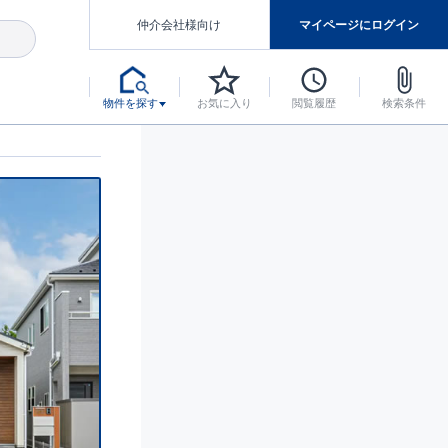
仲介会社様向け
マイページにログイン
物件を探す
お気に入り
閲覧履歴
検索条件
アした認定住宅です。
マンスには自信があります。
デザインテイストごとにサブブランドを開設し、意匠性の高い住宅を、よりわかりやすく、手の届きやすい形でご提案していきます。
東栄住宅では、お引渡し後最大10回の無料定期点検と最大60年間の品質保証を実施しています。
当サイトについて、ブルーミングガーデンシリーズに関して、東栄ホームサービス株式会社について。
デザインで、分譲住宅を変えていく。