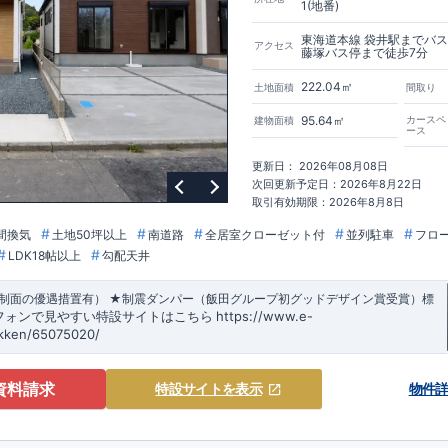
1(地番)
ビルダーで所得数No.1です！
東海道本線 袋井駅までバ
アクセス
藤塚バス停まで徒歩7分
リックで詳細ご紹介
栄セーフティーダンパー
標準装備◆
222.04㎡
土地面積
間取り
家を守るだけではなく揺れそのものを軽減
められた、「数百年に一度発生する地震に対して、倒壊、崩壊しない」
95.64㎡
カースペ
建物面積
さらに1.5倍の耐震力を達成しています。
ース
個性あふれる間取り、
更新日： 2026年08月08日
ながらも
コストパフォーマンスの高さ
がブルーミングガーデンの魅力です。
次回更新予定日：2026年8月22日
この価格」
をぜひ体験してください。
取引有効期限：2026年8月8日
間換気
土地50坪以上
南道路
全居室クローゼット付
並列駐車
フロ
LDK18帖以上
勾配天井
制面の優遇措置有） ★制震ダンパー（飯田グループ初グッドデザイン賞受賞）標
フォンで見やすい特設サイトはこちら
https://www.e-
kken/65075020/
資料請求
特設サイト
を表示
物件