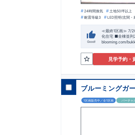
24時間換気
土地50坪以上
耐震等級3
LED照明(玄関
≪最終1区画≫
​
7/
化住宅 ​■全棟並列
blooming.com/buk
Good!
【交通】
上越線
『
見学予約・
【学校】
​勝山
小学
【妥協のない家づ
能評価
地震に強
（制震編）
ブルーミングガー
【ブルーミングガ
1区画販売中／全1区画
バーチャ
らしを豊かにする
お問い合わせ​
027
18：30
​
​ ​
GOOD DESIGN A
クト同時受賞いた