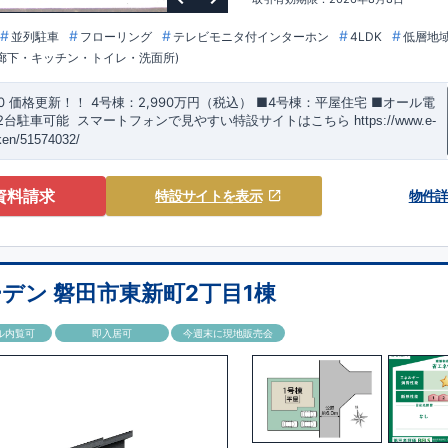
並列駐車
フローリング
テレビモニタ付インターホン
4LDK
低層地
・廊下・キッチン・トイレ・洗面所)
20 価格更新！！
​
4号棟：2,990万円（税込）
​​■4号棟：平屋住宅 ​■オール電
2台駐車可能 ​
​スマートフォンで見やすい特設サイトはこちら
​
https://www.e-
ken/51574032/
群馬総社』駅……徒歩16分（約1270ｍ）
資料請求
特設サイト
を表示
物件
校……徒歩5分（約390ｍ）
​第六
中学校
……
徒歩13分（約1030ｍ）
くり】
​↓ クリックすると詳細ページが表示されます
長期優良住宅
​住宅性
い家づくり（地盤編
）
​地震に強い家づくり（建物編）
地震に強い家づくり
デン 磐田市東新町2丁目1棟
ーデンが選ばれる理由】
​↓ クリックすると詳細ページが表示されます
​暮
ル内覧可
即入居可
今週末に現地販売会
空間アイデア
外観デザインへのこだわり
メンテナンスリフォーム
-320-1238
​
高崎営業所（定休日：火曜日・水曜日）
営業時間／9：30～
WARD2024
​
東栄住宅​
は、この度2024年度グッドデザイン賞を3プロジェ
しました。