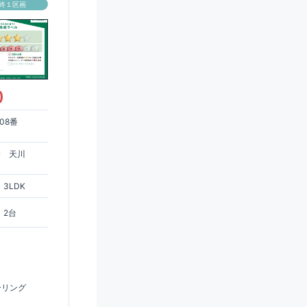
終１区画
)
08番
分 天川
3LDK
2台
ーリング