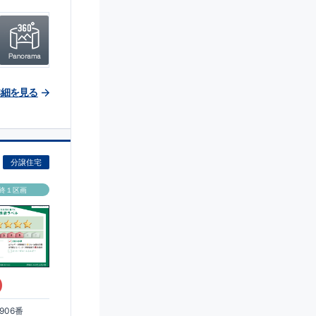
詳細を見る
分譲住宅
終１区画
)
906番