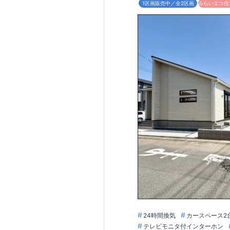
1区画販売中／全2区画
みらいエコ住宅
24時間換気
カースペース2
テレビモニタ付インターホン