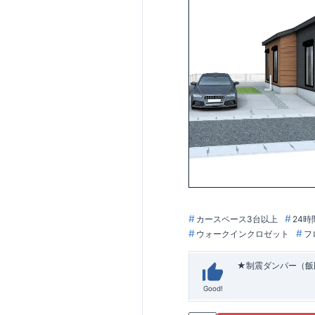
木造住宅用制震ダ
地開発手法 / 
カースペース3台以上
24時
ウォークインクロゼット
フ
★制震ダンパー（飯
Good!