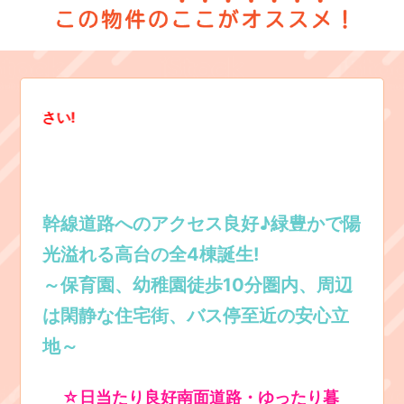
2/5追記 【竣工済み!】
緑豊かで綺麗な町並み♪ 日
お問い合わせはお早めに! 03
幹線道路へのアクセス良好♪緑豊かで陽
光溢れる高台の全4棟誕生!
～保育園、幼稚園徒歩10分圏内、周辺
は閑静な住宅街、バス停至近の安心立
地～
☆日当たり良好南面道路・ゆったり暮