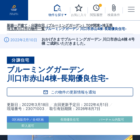
物件を探す
お気に入り
閲覧履歴
検索条件
新築一戸建て・分譲住宅（ブルーミングガーデン）TOP
関東
>
埼玉県
埼玉県川口市
の物件一覧
ブルーミングガーデン 川口市赤山4棟-長期優良住宅-
おかげさまでブルーミングガーデン 川口市赤山4棟 4号
2022年2月10日
棟 ご成約いただきました。
分譲住宅
ブルーミングガーデン
川口市赤山4棟-長期優良住宅-
この物件の更新情報を通知
更新日
2022年3月18日
次回更新予定日
2022年4月1日
現場番号
23071003
取引有効期限
2026年8月7日
0区画販売中／全4区画
長期優良住宅
バーチャル内覧可
即入居可