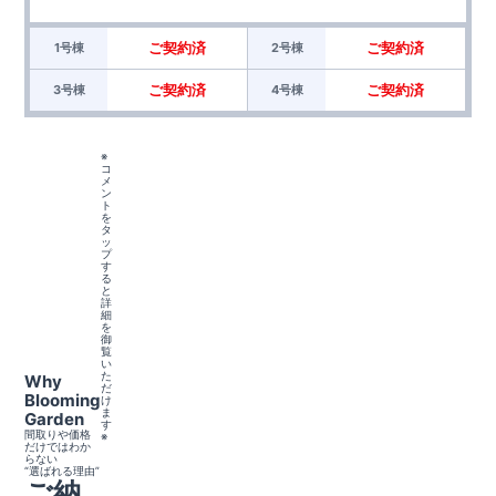
ご契約済
ご契約済
1号棟
2号棟
ご契約済
ご契約済
3号棟
4号棟
※
コ
メ
ン
ト
を
タ
ッ
プ
す
る
と
詳
細
を
御
覧
い
た
Why
だ
Blooming
け
ま
Garden
す
間取りや価格
※
だけではわか
らない
“選ばれる理由”
ご納