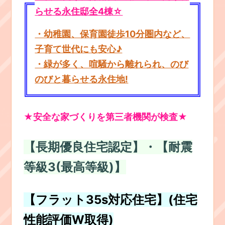
らせる永住邸全4棟☆
・幼稚園、保育園徒歩10分圏内など、
子育て世代にも安心♪
・緑が多く、喧騒から離れられ、のび
のびと暮らせる永住地!
★安全な家づくりを第三者機関が検査★
【長期優良住宅認定】・【耐震
等級3(最高等級)】
【フラット35s対応住宅】(住宅
性能評価W取得)