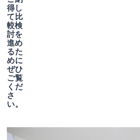
得し
て比
較検
討を
進め
るた
めに
ぜひ
ご覧
くだ
さ
い。