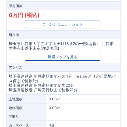
販売価格
0万円 (税込)
ローンシミュレーション
所在地
埼玉県川口市大字赤山字山王町18番2の一部(地番)、川口市
大字赤山以下未定(住居表示)
周辺マップを見る
アクセス
埼玉高速鉄道 新井宿駅までバス4分 赤山みどりの丘団地バ
ス停まで徒歩1分
埼玉高速鉄道 新井宿駅まで徒歩20分
埼玉高速鉄道 戸塚安行駅まで徒歩21分
0.00㎡
土地面積
0.00㎡
建物面積
間取り
0台
カースペース