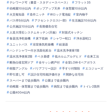
テレワーク可（書斎・スタディースペース）
フラット35
幼稚園10分以内
ポップアップ天井
保育園10分以内
火災報知器
造作ニッチ
Wロック電池錠
室内物干
バス停5分以内
アクセントクロス(一部)
生活施設10分以内
公共施設10分以内
長期優良住宅
人造大理石システムキッチン(天板)
対面式キッチン
食器洗浄乾燥機
床下収納
シャワー蛇口
浄水器蛇口
ユニットバス
浴室換気乾燥機
給湯器
ハンドシャワー付き洗面化粧台
温水洗浄便座1階
温水洗浄便座2階
ベタ基礎
低ホルムアルデヒド
在来工法
断熱仕様玄関ドア
全サッシ網戸付
全室LOW-Eペアガラス
樹脂アングル
バリアフリー設計
手すり付階段
エコジョーズ
即引渡し可
設計住宅性能評価付き
閑静な住宅街
スーパーまで徒歩圏内
公園まで徒歩圏内
幼稚園・保育園まで徒歩圏内
病院まで徒歩圏内
トイレ2箇所
公園400m以内