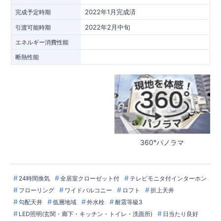
2022年1月完成済
完成予定時期
2022年2月中旬
引渡可能時期
エネルギー消費性能
断熱性能
360°パノラマ
24時間換気
全居室クローゼット付
テレビモニタ付インターホン
フローリング
ワイドバルコニー
ロフト
折上天井
勾配天井
低層地域
外水栓
耐震等級3
LED照明(玄関・廊下・キッチン・トイレ・洗面所)
日当たり良好