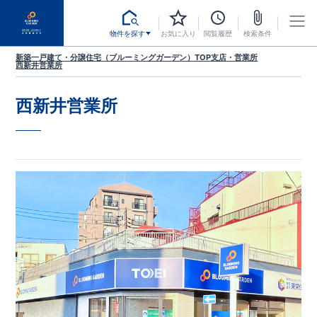
物件を探す
お気に入り
閲覧履歴
検索条件
新築一戸建て・分譲住宅（ブルーミングガーデン）TOP
支店・営業所
西新井営業所
西新井営業所