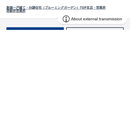
新築一戸建て・分譲住宅（ブルーミングガーデン）TOP
支店・営業所
西新井営業所
お問い合わせ
求む!! 建売用地
物件を探す
エリアから探す
東栄の家づくり
北海道・東北
長期優良住宅
お役立ちコンテンツ
北海道
宮城県
福島県
住宅性能評価書
関東
ご契約までの道のり
お客様インタビュー
茨城県
栃木県
群馬県
埼玉県
ブルーミングガーデンは地震につよい<地盤編>
現地見学ガイド
千葉県
東京都
神奈川県
支店・営業所
ブルーミングガーデンは地震につよい<建物編>
住宅にまつわるコラム
中部
室内空間を快適に保つ断熱性能
アフターサービス