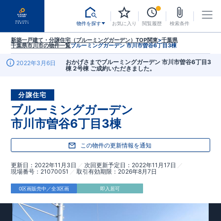
物件を探す
お気に入り
閲覧履歴
検索条件
新築一戸建て・分譲住宅（ブルーミングガーデン）TOP
関東
>
千葉県
千葉県市川市
の物件一覧
ブルーミングガーデン 市川市曽谷6丁目3棟
おかげさまでブルーミングガーデン 市川市曽谷6丁目3
2022年3月6日
棟 2号棟 ご成約いただきました。
分譲住宅
ブルーミングガーデン
市川市曽谷6丁目3棟
この物件の更新情報を通知
更新日
2022年11月3日
次回更新予定日
2022年11月17日
現場番号
21070051
取引有効期限
2026年8月7日
0区画販売中／全3区画
即入居可