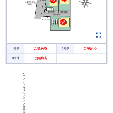
ご契約済
ご契約済
1号棟
2号棟
ご契約済
3号棟
※
コ
メ
ン
ト
を
タ
ッ
プ
す
る
と
詳
細
を