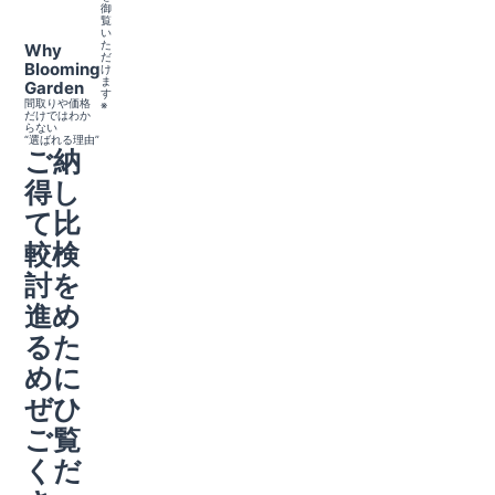
御
覧
い
た
Why
だ
Blooming
け
ま
Garden
す
間取りや価格
※
だけではわか
らない
“選ばれる理由”
ご納
得し
て比
較検
討を
進め
るた
めに
ぜひ
ご覧
くだ