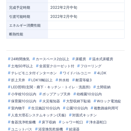
2022年2月中旬
完成予定時期
2022年2月中旬
引渡可能時期
エネルギー消費性能
断熱性能
24時間換気
カースペース2台以上
床暖房
温水式床暖房
土地50坪以上
全居室クローゼット付
フローリング
テレビモニタ付インターホン
ワイドバルコニー
4LDK
折上天井
LDK18帖以上
外水栓
耐震等級3
LED照明(玄関・廊下・キッチン・トイレ・洗面所)
土間収納
小学校10分以内
ポップアップ天井
幼稚園10分以内
保育園10分以内
火災報知器
大型収納下駄箱
Wロック電池錠
室内物干
生活施設10分以内
公園10分以内
複数路線利用可
人造大理石システムキッチン(天板)
対面式キッチン
食器洗浄乾燥機
床下収納
シャワー蛇口
浄水器蛇口
ユニットバス
浴室換気乾燥機
給湯器