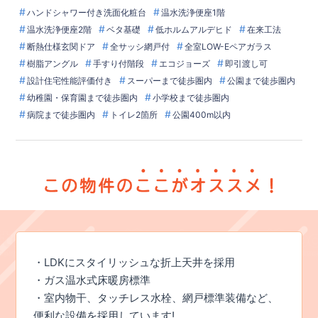
ハンドシャワー付き洗面化粧台
温水洗浄便座1階
温水洗浄便座2階
ベタ基礎
低ホルムアルデヒド
在来工法
断熱仕様玄関ドア
全サッシ網戸付
全室LOW-Eペアガラス
樹脂アングル
手すり付階段
エコジョーズ
即引渡し可
設計住宅性能評価付き
スーパーまで徒歩圏内
公園まで徒歩圏内
幼稚園・保育園まで徒歩圏内
小学校まで徒歩圏内
病院まで徒歩圏内
トイレ2箇所
公園400m以内
・LDKにスタイリッシュな折上天井を採用
・ガス温水式床暖房標準
・室内物干、タッチレス水栓、網戸標準装備など、
便利な設備を採用しています!