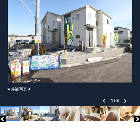
★外観写真★
1
/
8