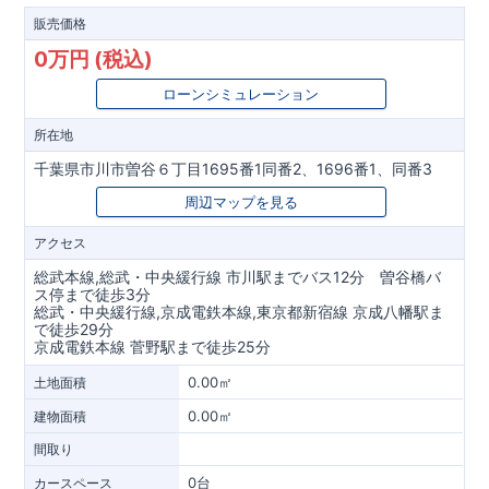
販売価格
0万円 (税込)
ローンシミュレーション
所在地
千葉県市川市曽谷６丁目1695番1同番2、1696番1、同番3
周辺マップを見る
アクセス
総武本線,総武・中央緩行線 市川駅までバス12分 曽谷橋バ
ス停まで徒歩3分
総武・中央緩行線,京成電鉄本線,東京都新宿線 京成八幡駅ま
で徒歩29分
京成電鉄本線 菅野駅まで徒歩25分
0.00㎡
土地面積
0.00㎡
建物面積
間取り
0台
カースペース