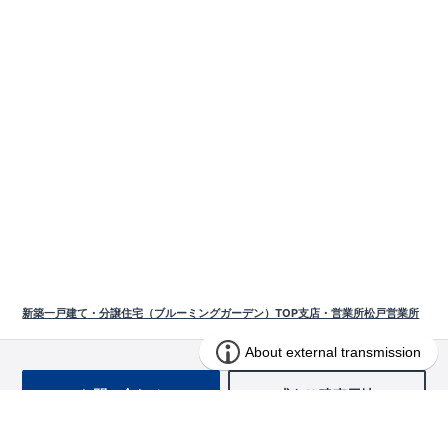
新築一戸建て・分譲住宅（ブルーミングガーデン）TOP
支店・営業所
松戸営業所
お問い合わせ
求む!! 建売用地