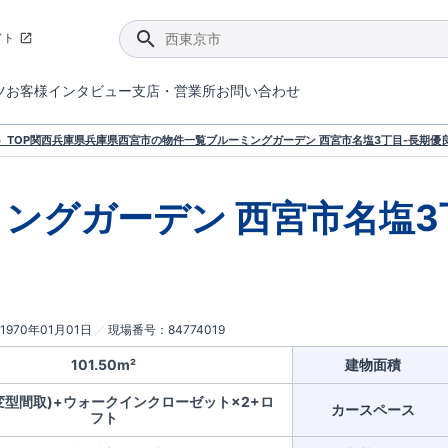
イト
ツ
お客様インタビュー
支店・営業所
お問い合わせ
てダメージを抑える制震技術。
4分野6項目で最高等級を取得！
ブルーミングガーデンは選ばれています。
件があったら行ってみよう！
ブルーミングガーデンは全棟で断熱等性能等級の「5」以上を標準取得しています。
東栄住宅では、地盤に特化した造成部門を社内に設置しお客様が安心して暮らせる土地をご提供するために、様々な取り組みを行っています。
声を大きくしてお伝えすることではないけど、実際に住んでみるとわかってくる。ブルーミングガーデンがこだわる「暮らしやすさ」を少しだけご紹介。
住宅にまつわるコラム。エリアから、キーワードから検索ができます。
室内空間を快適に保つ断熱性能
｢良い家を作って、きちんと手入れをして、長く大切に使う｣ことを目的とした、国が定めた7つの技術基準をクリ
ここまでやって低価格。コストパフォー
東栄住宅の特徴のひとつが自社一貫体制。土地の仕入れからお客様のご入居まで、東栄住宅のスタッフが携わっています。
東栄住宅の『分譲住宅』、『注文住宅』をご紹介いただくことでご紹介者様・ご成約いただいたお客様双方に特典をお贈りします。
TOP
関西
兵庫県
兵庫県西宮市
の物件一覧
ブルーミングガーデン 西宮市名塩3丁目-長期優
ングガーデン 西宮市名塩3丁
1970年01月01日
現場番号
84774019
101.50m²
建物面積
可変型間取)+ウォークインクローゼット×2+ロ
カースペース
フト