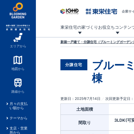
企業サ
東栄住宅の家づくり
お役立ちコンテン
地震に強い東栄住宅！ブルーミングガーデンは全棟住宅性能評価最高等級を取得！
「暮らしを豊かに」「帰ってきたくなる家」「お家時間を充実させたい」その想いから自社の設計士がお客様のニーズを反映した住み心地の良い新たな仕様を定期的にお届けしていきます。
設計から完成まで、国が定めた第三者機関が住宅性能を評価します
不動産（新築一戸建て・土地・条件付売地）購入は、各種手続きや見慣れない言葉などがたくさんあります。そんな不安もスッキリ解消！
東栄住宅に関する大切なキーワードの意味を一覧から見ることができます。
自社設計士考案の新仕様プロジェクト始動！
揺れに耐えるだけではなく、揺れ自体を低減し
ブルーミングガーデンは全棟住宅性能表示制度
家づくりのプロである業者さん、内情を知り尽くした東栄住宅の社員にも
現地見学するとメリットいっぱい！気になる物
家づくりのプロにも選ばれています
もっと暮らし快適プロジェクト
新築一戸建て・分譲住宅（ブルーミングガーデン）
エリアから
ブルーミ
分譲住宅
地図から
棟
路線から
更新日
2025年7月14日
次回更新予定日
月々の支払
い額から
土地面積
テーマから
3LDK(
間取り
支店・営業
所から