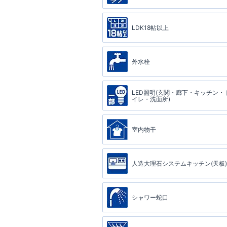
LDK18帖以上
外水栓
LED照明(玄関・廊下・キッチン・
イレ・洗面所)
室内物干
人造大理石システムキッチン(天板)
シャワー蛇口