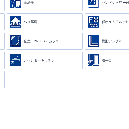
給湯器
ハンドシャワー
ベタ基礎
低ホルムアルデ
全室LOW-Eペアガラス
樹脂アングル
カウンターキッチン
勝手口