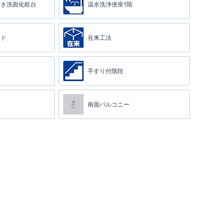
付き洗面化粧台
温水洗浄便座1階
ヒド
在来工法
手すり付階段
南面バルコニー