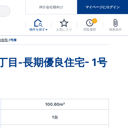
仲介会社様向け
マイページにログイン
1
物件を探す
お気に入り
閲覧履歴
検索条件
アした認定住宅です。
マンスには自信があります。
デザインテイストごとにサブブランドを開設し、意匠性の高い住宅を、よりわかりやすく、手の届きやすい形でご提案していきます。
東栄住宅では、お引渡し後最大10回の無料定期点検と最大60年間の品質保証を実施しています。
当サイトについて、ブルーミングガーデンシリーズに関して、東栄ホームサービス株式会社について。
デザインで、分譲住宅を変えていく。
良住宅-
1号棟
目-長期優良住宅- 1号
100.60m²
1台