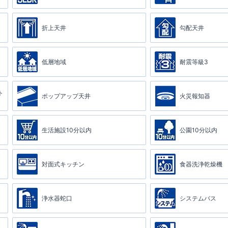
折上天井
勾配天井
低層地域
耐震等級3
ト
ポップアップ天井
火災報知器
生活施設10分以内
公園10分以内
対面式キッチン
食器洗浄乾燥機
浄水器蛇口
システムバス