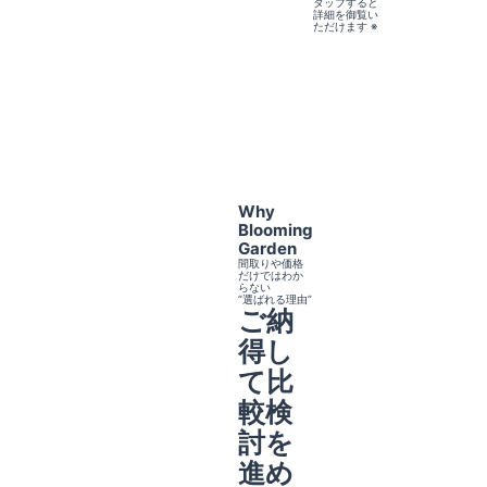
タップすると
詳細を御覧い
ただけます ※
Why
Blooming
Garden
間取りや価格
だけではわか
らない
“選ばれる理由”
ご納
得し
て比
較検
討を
進め