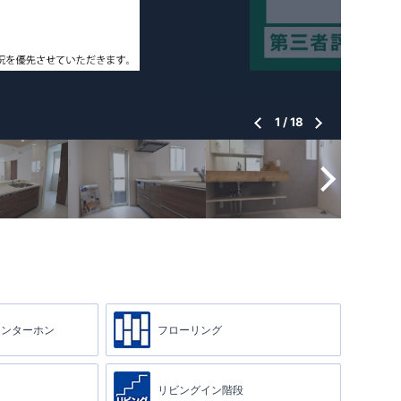
1
/
18
インターホン
フローリング
リビングイン階段