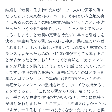
結婚して最初に住まわれたのが、ご主人のご実家の近く
だったという東京都内のアパート。都内という立地の良
さはあるものの広さの割に家賃が高めだったことが不満
だったというK様ご夫婦でした。「もっと安くて広いと
ころにしよう」と最初の更新を待たずに早々と引越しを
決め、学生時代から馴染みのある神奈川県に住まいを移
されました。 しかし新しい住まいでは間取りと家賃のバ
ランスはよかったものの、住宅設備が古くて故障するこ
とが多かったとか。お2人の間では自然と「次はマンシ
ョンか戸建てを購入しよう」という 話になっていったそ
うです。住宅の購入を決め、最初に訪れたのはとある新
築の大型マンション。予算的には想定内だったものの、
自宅からマンションの敷地を出るまでに10分も掛かるこ
とを考えると、 「これなら駅から10分。遠くなって
も、手ごろな戸建て住宅の方がいいなと、すぐに気持ち
が切り替わりました」とご主人。 「雰囲気はよかったん
ですが、一生住むイメージは持てなかったですね」と奥