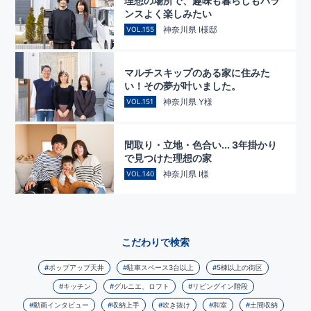
理想の場所で、趣味も暮らしもバラ
ンスよく楽しみたい
神奈川県 I様邸
VOL.155
マルチスキップのある家に住みた
い！その夢が叶いました。
神奈川県 Y様
VOL.151
間取り・立地・色合い... 3年掛かり
で見つけた理想の家
神奈川県 I様
VOL.140
こだわりで検索
ポップアップ天井
駐車スペース3台以上
5棟以上の街区
キッチン
グルニエ、ロフト
リビングイン階段
動画インタビュー
収納上手
吹き抜け
和室
土間収納