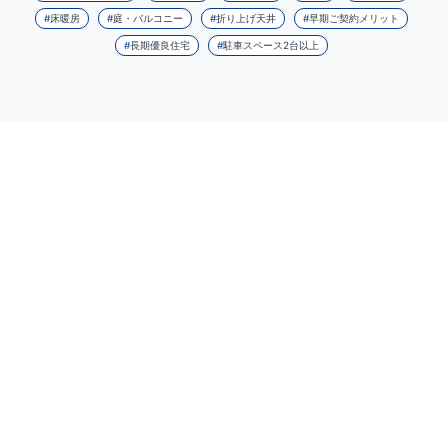
床暖房
庭・バルコニー
折り上げ天井
早期ご契約メリット
長期優良住宅
駐車スペース2台以上