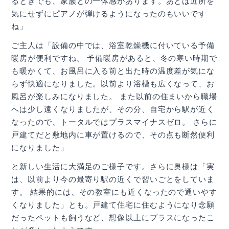
るときでも、家族との一体感があります。あとは近所を
気にせずにピアノが弾けるようになったのもいいです
ね」
ご主人は「設備の中では、浴室乾燥機に付いている予備
暖房が便利ですね。 予備暖房があると、冬の寒い時期で
も暖かくて、お風呂に入る前と出た時の温度差が気にな
らず快適になりました。以前より浴槽も広くなって、お
風呂が楽しみになりました。 また以前の住まいから職場
へは少し遠くなりましたが、その分、自宅から駅が近く
なったので、トータルではプラスマイナスゼロ。 さらに
戸建てだと敷地内に車が置けるので、その点も断然便利
になりました」
と新しい生活に大満足のご様子です。さらに奥様は「実
は、以前より今の最寄り駅の近くで習いごとをしていま
す。 結果的には、その教室にも近くなったので通いやす
くなりました」とも。戸建て住宅に住むようになり念願
だったペットも飼うなど、想像以上にプラスになったこ