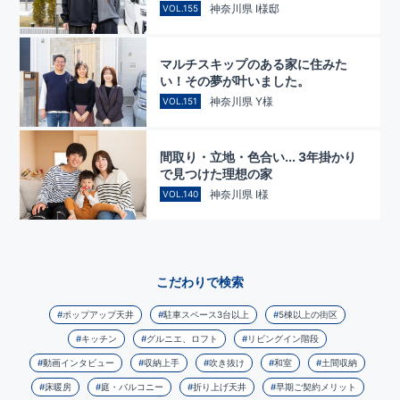
神奈川県 I様邸
VOL.155
マルチスキップのある家に住みた
い！その夢が叶いました。
神奈川県 Y様
VOL.151
間取り・立地・色合い... 3年掛かり
で見つけた理想の家
神奈川県 I様
VOL.140
こだわりで検索
ポップアップ天井
駐車スペース3台以上
5棟以上の街区
キッチン
グルニエ、ロフト
リビングイン階段
動画インタビュー
収納上手
吹き抜け
和室
土間収納
床暖房
庭・バルコニー
折り上げ天井
早期ご契約メリット