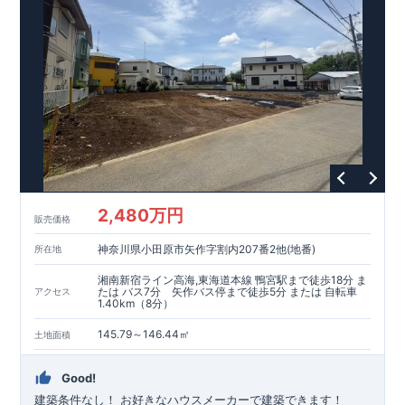
2,480万円
販売価格
神奈川県小田原市矢作字割内207番2他(地番)
所在地
湘南新宿ライン高海,東海道本線 鴨宮駅まで徒歩18分 ま
たは バス7分 矢作バス停まで徒歩5分 または 自転車
アクセス
1.40km（8分）
145.79～146.44㎡
土地面積
Good!
建築条件なし！ ​お好きなハウスメーカーで建築できます！