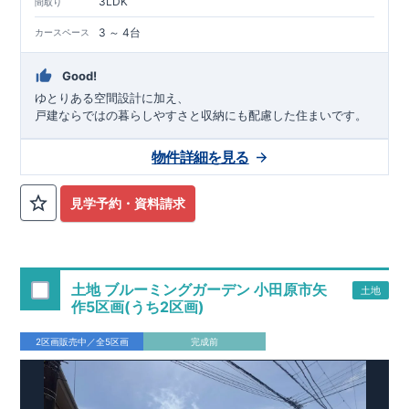
3LDK
間取り
3 ～ 4台
カースペース
Good!
ゆとりある空間設計に加え、
戸建ならではの暮らしやすさと収納にも配慮した住まいです。
物件詳細を見る
見学予約・資料請求
土地 ブルーミングガーデン 小田原市矢
土地
作5区画(うち2区画)
2区画販売中／全5区画
完成前