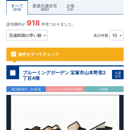
すべて
新築分譲住宅
土地
918
895
23
918
該当物件が
件見つかりました。
表示件数
物件をすべてチェック
ブルーミングガーデン 宝塚市山本野里2
分譲
住宅
丁目4棟
4区画販売中／全4区画
みらいエコ住宅2026事業
完成前