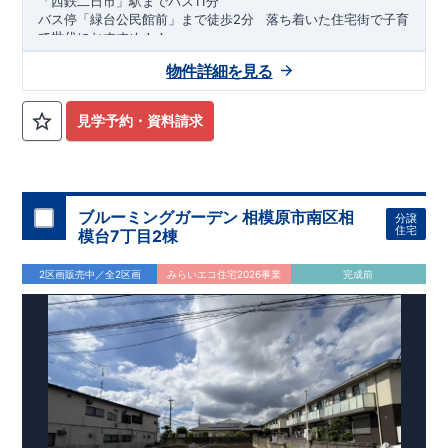
「西鉄二日市」駅までバス11分
バス停「緑台公民館前」まで徒歩2分
​ ​
落ち着いた住宅街で子育
て世代におすすめ！！
​
★★★
物件のおすすめポイント
★★★
物件詳細を見る
1号棟：
4LDK＋WIC＋カースペース2台
​
2号棟：
4LDK＋WIC＋
カースペース2台
​ ​
みらいエコ住宅
2026事業
、対象物件！！
​
※詳細は営業所まで
見学予約・資料請求
お問い合わせください。
​
東栄セーフティダンパー
標準装備
​
【
2024年度グッドデザイン
賞、受賞！
】
こだわりの設備仕様
・キッチンには便利な
床下収納
ブルーミングガーデン 相模原市南区相
分譲
・リビングには全体が見渡せる
対面キッチン
住宅
模台7丁目2棟
・お風呂場には
浴室暖房換気乾燥機完備
・
24時間換気
で快適な住まい環境
2区画販売中／全2区画
みらいエコ住宅2026事業
完成前
周辺環境
【教育施設】 ​・星ヶ丘保育園…約203 ～ 270 m（ 徒歩3 ～ 4
分）
・御笠学園たかお幼稚園…約302 ～ 400 m（ 徒歩4 ～ 5 分）
・太宰府南小学校…約165 ～ 290 m（ 徒歩3 ～ 4 分）
【買い物施設】 ​・高雄ストア…約748 ～ 1,100 m（徒歩10 ～
・太宰府東中学校…約599 ～ 1,100 m（徒歩8 ～ 15 分）
16 分）
・グリーンコープ生協ふくおか高雄店…約775 ～ 1,200 m（徒
歩10 ～ 16 分）
・セブンイレブン太宰府梅香苑1丁目店…約618 ～ 900 m（徒