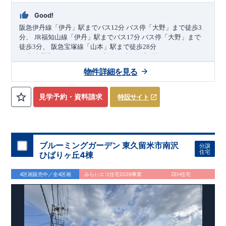
Good!
阪急伊丹線
「伊丹」
駅までバス
12
分
バス停
「大野」
まで徒歩
3
​
分、
JR福知山線
「伊丹」
駅までバス
17
分
バス停
「大野」
まで
​
​
徒歩
3
分、
阪急宝塚線
「山本」
駅まで
徒歩
28
分
​
＼生活環境
GOOD
なエリアの新築戸建て限定4棟！／
・
LDK
18帖
以上！(3.4号棟)
・開放感あふれる
折上天井
・玄関が
物件詳細を見る
すっきり片付く
可動棚付き土間収納
(2.3号棟)
・3
LDK
→4
LDK
へ
​
間取り変更可能
・雨が降っても安心な
インナーバルコニー
・
​
(2.3号棟)
・お買い物施設（フレッシュマルチュウ山本店）
・デザインと機能性を兼ね備えた
オープンサニタリー
徒歩7分
(
約550
見学予約・資料請求
特設サイト
​
​
irodori
ｍ
)
・お洒落で開放感のあるデザインが魅力の
ペニンシュラ
​
キッチン
・網戸
11万円
・食品や調理器具の収納に重宝する
(
税込
)
で設置可能！
（オプション）
可動棚付きパント
​
リー
↓クリックすると特設ページにジャンプします↓
・(2.4号棟)
・カースペース
並列
2
台
確保
2024
年グッドデザイン賞
3
プロジェクト同時受賞
○
・
「木造
住宅用制震ダンパー/
東栄セーフティダンパー」
・
「地盤改良
ブルーミングガーデン 東久留米市南沢
分譲
工法/R-Evolve
パイル」
・
「宅地開発手法/
簡単に地図から消
住宅
ひばりヶ丘4棟
せる道」
未完成でも近隣完成物件にてご内覧可能です！
○
第18
回キッズデザイン
賞
受賞
・
2024
年、東栄住宅
の新たな空間提案
ぜひお気軽にお問い合わせください♪
「マルチエント
ラ
ンス」
西宮営業所
が受賞いたしまし
TEL
：
0798-
4区画販売中／全4区画
みらいエコ住宅2026事業
ZEH住宅
​
た！
38-1246
○
耐震等級最高
(
定休日：火・水・年末年始
等
級3
・数百年に一度の地震に耐える力
)
の
1.5
倍の耐震性！
・さらに繰り返しの地震に強い
制震
ダンパ
スマートフォンで見やすい特設サイトはこちら
ー
採用で安心！
○
長期優良住宅
・住宅ローン控減額、固定資
https://www.e-blooming.com/bukken/84775041/
産税減額期間拡充などの嬉しい税制面優遇が受けられます！
○
BELS
・エコ住宅としての性能評価を全号棟が取得していま