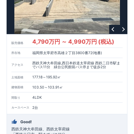
4,790万円 ～ 4,990万円 (税込)
販売価格
福岡県太宰府市高雄２丁目3800番72(地番)
所在地
西鉄天神大牟田線,西日本鉄道太宰府線 西鉄二日市駅ま
アクセス
でバス11分 緑台公民館前バス停まで徒歩2分
177.18～195.92㎡
土地面積
103.50～103.91㎡
建物面積
4LDK
間取り
2台
カースペース
Good!
西鉄天神大牟田線、西鉄太宰府線