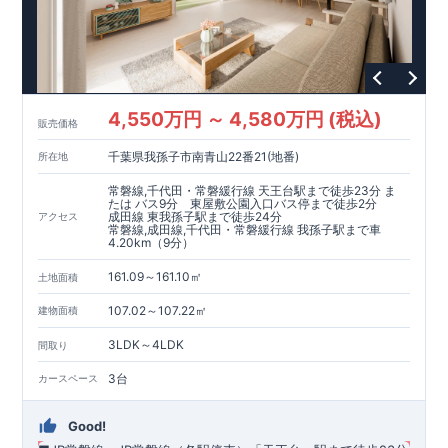
・ダイレックス那珂川店…約6 5 0 m（ 徒歩9 分）
・セブンイレブン那珂川片縄西4丁目店…約3 5 0 m（ 徒歩5
分）
【その他施設】 ・福岡中央銀行鶴田支店…約9 0 0 m（徒歩12
・大賀ドラッグストア那珂川店…約8 5 0 m（ 徒歩11 分）
～ 13分）
・MEGAドン・キホーテ那珂川店…約1,200m（徒歩15 ～ 16
・つちもり脳神経外科・内科クリニック…約1,400m（徒歩18
分）
～ 19分）
4,550万円 ～ 4,580万円 (税込)
・国立病院機構福岡病院…約2,100m（徒歩27 ～ 30分）
販売価格
・福岡鶴田郵便局…約9 5 0 m（徒歩12 ～ 13分）
千葉県我孫子市南青山22番21(地番)
所在地
・下原公園…約4 0 0 m（ 徒歩5 分）
常磐線,千代田・常磐緩行線 天王台駅まで徒歩23分 ま
東栄住宅の家づくりへのこだわり
たは バス9分 東屋敷公園入口バス停まで徒歩2分
成田線 東我孫子駅まで徒歩24分
アクセス
■
『長期優良住宅』取得
常磐線,成田線,千代田・常磐緩行線 我孫子駅まで車
■
住宅性能評価ダブル取得
4.20km（9分）
■
『BELS』
一次エネルギー消費量等級6取得
■
耐震等級3（地震に強い）
161.09～161.10㎡
土地面積
■
断熱性能と省エネ
107.02～107.22㎡
建物面積
■
全棟自社一貫体制
■
充実のアフターサポート
3LDK～4LDK
間取り
※クリックで各詳細ページに移動します♪
★★★
現地案内ご予約受付中
★★★
3台
カースペース
いつでもお気軽にお問合せください！
TEL
092-739-1388
東栄住宅 福岡営業所まで
Good!
営業時間 9時30分～18時30分
定休日 火曜・水曜・夏季休暇・年末年始など