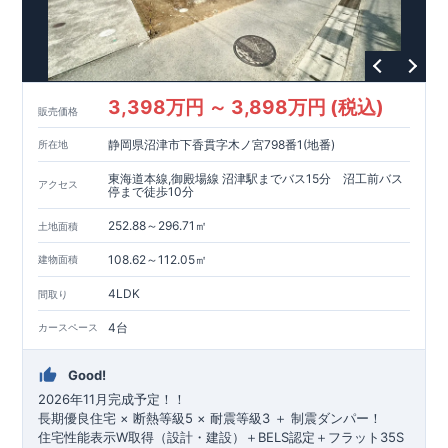
3,398万円 ～ 3,898万円 (税込)
販売価格
静岡県沼津市下香貫字木ノ宮798番1(地番)
所在地
東海道本線,御殿場線 沼津駅までバス15分 沼工前バス
アクセス
停まで徒歩10分
252.88～296.71㎡
土地面積
108.62～112.05㎡
建物面積
4LDK
間取り
4台
カースペース
Good!
2026年11月完成予定！！
長期優良住宅 × 断熱等級5 × 耐震等級3 ＋ 制震ダンパー！
住宅性能表示W取得（設計・建設）＋BELS認定＋フラット35S