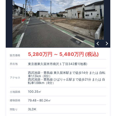
す！
○
住宅性能評価ダブ
ル
取得
・『設計』住宅性能評価…建
物設計段階で、国が認めた第三者機関が評価しております。
・『建設』住宅性能評価…評価を受けた図面通りに施工され
ているか、建設までに計
4
回チェックが行われます。
5,280万円 ～ 5,480万円 (税込)
販売価格
東京都東久留米市南沢１丁目342番1(地番)
所在地
西武池袋・豊島線 東久留米駅まで徒歩14分 または 自転
車1.13km（6分）
アクセス
西武池袋・豊島線 ひばりヶ丘駅まで徒歩21分 または 自
転車1.68km（8分）
100.35㎡
土地面積
79.48～80.24㎡
建物面積
3LDK
間取り