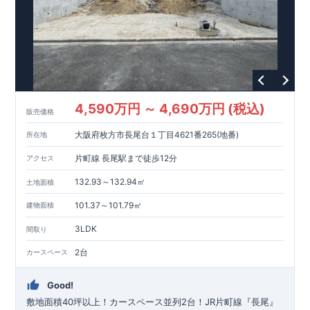
4,590万円 ～ 4,690万円 (税込)
販売価格
大阪府枚方市長尾台１丁目4621番265(地番)
所在地
片町線 長尾駅まで徒歩12分
アクセス
132.93～132.94㎡
土地面積
101.37～101.79㎡
建物面積
3LDK
間取り
2台
カースペース
Good!
敷地面積40坪以上！カースペース並列2台！JR片町線『長尾』