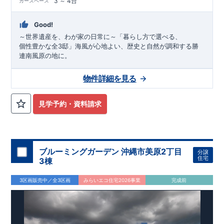
3 ～ 4台
カースペース
Good!
～世界遺産を、わが家の日常に～「暮らし方で選べる、
個性豊かな全3邸」海風が心地よい、歴史と自然が調和する勝
連南風原の地に。
物件詳細を見る
見学予約・資料請求
ブルーミングガーデン 沖縄市美原2丁目
分譲
住宅
3棟
3区画販売中／全3区画
みらいエコ住宅2026事業
完成前