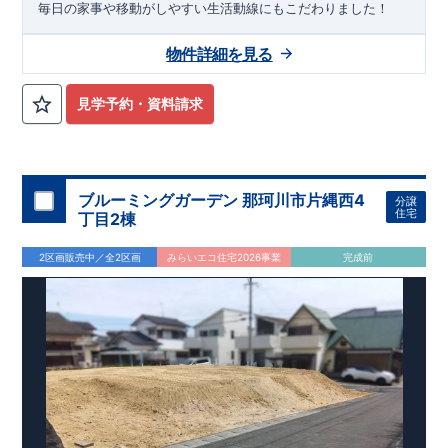
先着販売！
毎日の家事や移動がしやすい生活動線にもこだわりました！
ご興味をお持ちいただけましたら、
どうぞお気軽にお問い合わせください。
物件詳細を見る
資料請求・お電話いずれも可能です。
三島営業所直通: 0120-1081-15
■--■--■--■--■--■--■--■--■--■
見学予約・資料請求
ブルーミングガーデン 那珂川市片縄西4
分譲
住宅
丁目2棟
2区画販売中／全2区画
みらいエコ住宅2026事業
完成前