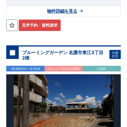
対応！
◆アクセス◆
物件詳細を見る
JR東海道本線・JR御殿場線「沼津」駅までバス15分！
バス停「沼工前」まで徒歩10分！
◆物件周辺環境◆
見学予約・資料請求
教育施設
しんあい保育園 約1,200m（徒歩15分）
双葉幼稚園 約1,400m（徒歩18分）
香貫小学校 約477m（徒歩6分）
第三中学校 約210m（徒歩3分）
ブルーミングガーデン 名護市東江3丁目
分譲
住宅
2棟
買い物施設
ローソン沼津下香貫店 約530m（徒歩7分）
2区画販売中／全2区画
みらいエコ住宅2026事業
完成前
マックスバリュ沼津香貫店 約988m（徒歩13分）
ウエルシア沼津下香貫店 約1,100m（徒歩14分）
その他施設
まの心血管クリニック(内科・外科) 約630m（徒歩8分）
清水銀行下香貫支店 約893m（徒歩12分）
沼津下香貫郵便局 約979m（徒歩13分）
◆この物件の魅力◆
◎便利で暮らしやすい環境
駅徒歩圏内で生活施設も充実。子育て世代も安心の教育・医
療環境が整っています。
◎快適な住空間