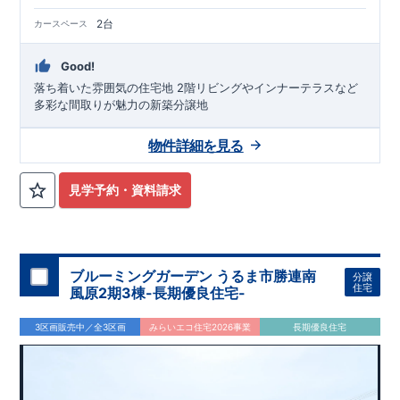
2台
カースペース
Good!
落ち着いた雰囲気の住宅地 2階リビングやインナーテラスなど
多彩な間取りが魅力の新築分譲地
物件詳細を見る
見学予約・資料請求
ブルーミングガーデン うるま市勝連南
分譲
住宅
風原2期3棟-長期優良住宅-
3区画販売中／全3区画
みらいエコ住宅2026事業
長期優良住宅