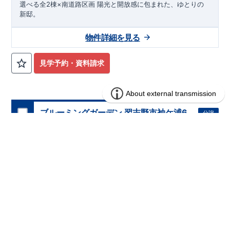
選べる全2棟×南道路区画 陽光と開放感に包まれた、ゆとりの
★★★
現地案内ご予約受付中
★★★
新邸。
いつでもお気軽にお問合せください！
TEL
092-739-1388
東栄住宅 福岡営業所まで
物件詳細を見る
営業時間 9時30分～18時30分
定休日 火曜・水曜・夏季休暇・年末年始など
見学予約・資料請求
ブルーミングガーデン 習志野市袖ケ浦6
分譲
住宅
丁目2棟
2区画販売中／全2区画
みらいエコ住宅2026事業
完成前