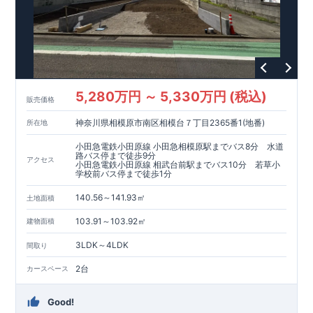
歩8 ～ 13 分）
・ドラッグストアコスモス紫店…約1,020 ～ 1,400m （徒歩13
～ 20 分）
・ゆめタウン筑紫野…約1,832 ～ 2,500m （徒歩23 ～ 33 分）
（ 車約6分）
【その他施設】 ・​乙成内科医院…約1,028 ～ 1,300m （徒歩13
5,280万円 ～ 5,330万円 (税込)
～ 18 分）
販売価格
・佐賀銀行二日市支店…約1,575 ～ 1,800m （徒歩20 ～ 26
神奈川県相模原市南区相模台７丁目2365番1(地番)
所在地
分）
・福岡銀行 朝倉街道支店…約1,856 ～ 2,100m （徒歩24 ～ 30
小田急電鉄小田原線 小田急相模原駅までバス8分 水道
分）
路バス停まで徒歩9分
アクセス
・太宰府高雄郵便局…約644 ～ 900 m（徒歩9 ～ 13 分）
小田急電鉄小田原線 相武台前駅までバス10分 若草小
学校前バス停まで徒歩1分
・下高雄第2公園…約20 ～ 7 9 m（ 徒歩1分）
140.56～141.93㎡
土地面積
東栄住宅の家づくりへのこだわり
■
『長期優良住宅』取得
103.91～103.92㎡
建物面積
■
住宅性能評価ダブル取得
■
『BELS』
一次エネルギー消費量等級6取得
3LDK～4LDK
間取り
■
耐震等級3（地震に強い）
2台
カースペース
■
断熱性能と省エネ
■
全棟自社一貫体制
■
充実のアフターサポート
Good!
※クリックで各詳細ページに移動します♪