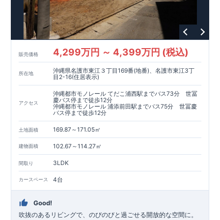
全棟こだわりの間取り設計で、家族みんなが快適に過ごせる
空間を提供。
◆ブルーミングガーデンのこだわり◆
◎全棟自社一貫体制
4,299万円 ～ 4,399万円 (税込)
⇒設計・施工・営業を一貫管理。
販売価格
不要な中間マージンを省き、高品質とコスト効率を両立。
沖縄県名護市東江３丁目169番(地番)、名護市東江3丁
◎耐震等級3取得
所在地
目2-16(住居表示)
⇒建築基準法の1.5倍の耐震力を確保。
災害時も安心して暮らせる住宅です。
沖縄都市モノレール てだこ浦西駅までバス73分 世冨
慶バス停まで徒歩12分
◎住宅性能評価ダブル取得
アクセス
沖縄都市モノレール 浦添前田駅までバス75分 世冨慶
⇒設計段階・建設段階で第三者機関による検査を実施。
バス停まで徒歩12分
住宅の性能と品質の信頼性を保証します。
◎長期優良住宅
169.87～171.05㎡
土地面積
⇒長期にわたる安心・快適な住まいを実現する住宅です。
102.67～114.27㎡
建物面積
税制優遇や中古市場での有利性も兼ね備えています。
◎充実のアフターサポート
3LDK
間取り
⇒お引渡し後、最大4回の無料点検と60年保証。
グループ会社が責任を持って長期にわたりサポートいたし
4台
カースペース
ます。
現地ご見学はご予約にて承っております。
Good!
■--■--■--■--■--■--■--■--■--■
吹抜のあるリビングで、のびのびと過ごせる開放的な空間に。