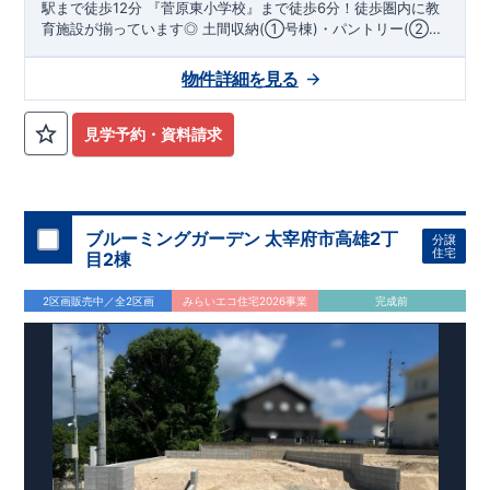
駅まで徒歩12分 『菅原東小学校』まで徒歩6分！徒歩圏内に教
育施設が揃っています◎ 土間収納(①号棟)・パントリー(②号
棟)・ウォークインクローゼット等のデザイン性を重視した物
件！
物件詳細を見る
見学予約・資料請求
ブルーミングガーデン 太宰府市高雄2丁
分譲
住宅
目2棟
2区画販売中／全2区画
みらいエコ住宅2026事業
完成前