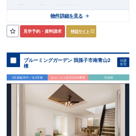
徒歩圏内に岩戸北小・那珂川北中学校、
​
スーパーマーケットが
ある閑静な住宅街
物件詳細を見る
★★★
物件のおすすめポイント
★★★
1号棟：
（4）LDK＋マルチスキップ＋カースペース3台
見学予約・資料請求
特設サイト
​2号棟：4LDK＋カースペース3台
​
みらいエコ住宅
2026事業
、対象物件！！
​※詳細は営業所まで
お問合せください。
​
東栄セーフティダンパー
標準装備
​
【
2024年度グッドデザイン
賞、受賞！
】
ブルーミングガーデン 我孫子市南青山2
分譲
こだわりの設備仕様
住宅
棟
・キッチンには便利な
床下収納
・リビングには全体が見渡せる
対面キッチン
2区画販売中／全2区画
みらいエコ住宅2026事業
完成前
・お風呂場には
浴室暖房換気乾燥機完備
・
24時間換気
で快適な住まい環境
周辺環境
【教育施設】 ・​那珂川片縄コスモス保育園…約8 0 0 m（徒歩
10 ～ 11分）
・認定こども園マリア幼稚園…約1,100m（徒歩14 ～ 15分）
・岩戸北小学校…約7 5 0 m（ 徒歩10 分）
・那珂川北中学校…約1,100m（徒歩14 ～ 16分）
【買い物施設】
・マルキョウ那珂川店…約4 0 0 m（ 徒歩5 ～ 6 分）