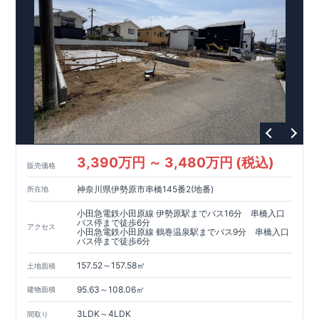
ています。
【充実のアフターサポート】
・東栄住宅では、お
引渡し後最大10回の無料定期点検と、60年間の品質保証を実
施。お引渡しからが本当のお付き合いだと考え、アフターサー
ビスを外部の業者に委託せず、東栄住宅グループ「東栄ホーム
サービス株式会社」にて責任をもって対応いたします。
3,390万円 ～ 3,480万円 (税込)
販売価格
神奈川県伊勢原市串橋145番2(地番)
所在地
小田急電鉄小田原線 伊勢原駅までバス16分 串橋入口
バス停まで徒歩6分
アクセス
小田急電鉄小田原線 鶴巻温泉駅までバス9分 串橋入口
バス停まで徒歩6分
157.52～157.58㎡
土地面積
95.63～108.06㎡
建物面積
3LDK～4LDK
間取り