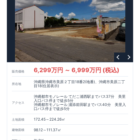
6,299万円 ～ 6,999万円 (税込)
販売価格
沖縄県沖縄市美原２丁目18番2(地番)、沖縄市美原二丁
所在地
目18(住居表示)
沖縄都市モノレール てだこ浦西駅までバス37分 美里
入口バス停まで徒歩5分
アクセス
沖縄都市モノレール 浦添前田駅までバス40分 美里入
口バス停まで徒歩5分
172.45～224.26㎡
土地面積
98.12～111.37㎡
建物面積