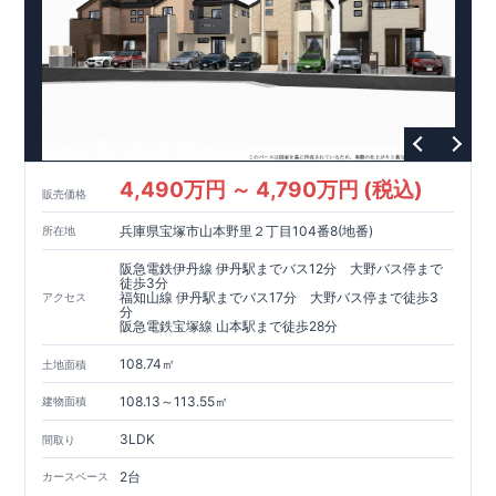
4,490万円 ～ 4,790万円 (税込)
販売価格
兵庫県宝塚市山本野里２丁目104番8(地番)
所在地
阪急電鉄伊丹線 伊丹駅までバス12分 大野バス停まで
徒歩3分
福知山線 伊丹駅までバス17分 大野バス停まで徒歩3
アクセス
分
阪急電鉄宝塚線 山本駅まで徒歩28分
108.74㎡
土地面積
108.13～113.55㎡
建物面積
3LDK
間取り
2台
カースペース