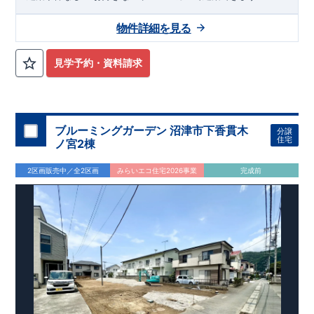
物件詳細を見る
見学予約・資料請求
ブルーミングガーデン 沼津市下香貫木
分譲
住宅
ノ宮2棟
2区画販売中／全2区画
みらいエコ住宅2026事業
完成前