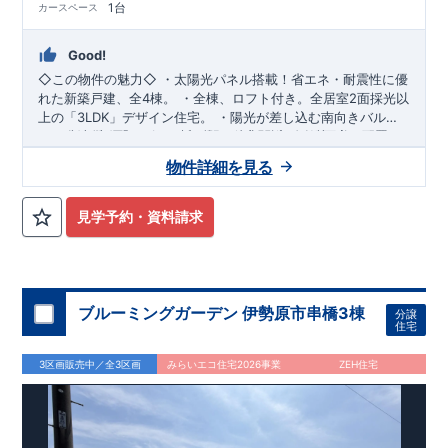
1台
カースペース
Good!
◇この物件の魅力◇
・
太陽光パネル搭載
！省エネ・耐震性に優
れた新築戸建、全4棟。 ・全棟、ロフト付き。
全居室2面採光以
上
の「3LDK」デザイン住宅。 ・陽光が差し込む
南向きバルコ
ニー
・西武池袋線「ひばりヶ丘」駅 徒歩21分(自転車8分)
有。2部屋から行き来可能。 ・玄関近くに洗面室を配置し
た、
​
◇ロケーション◇
帰宅動線良好
な間取り設計。 ・大型商業施設が徒歩圏内に
・東久留米市立第五小学校 徒歩9分 ・西
物件詳細を見る
揃い、
友ひばりが丘団地店 徒歩10分 ・イトーヨーカドー東久留米
利便性良好
な立地です。 ​
◇アクセス◇
・西武池袋線
「東久留米」駅 徒歩14分(自転車6分)
店 徒歩12分 ・南沢水辺公園 徒歩5分
◇ブルーミングガーデンのこだわり◇
【全棟自社一貫体制】
見学予約・資料請求
・誰が、何をしたか。が明確だからこそ、お客様の安心に繋が
ります。 ・設計、施工、営業が互いに協力しあい、最良のプラ
ンを提供いたします。 ・不要な中間マージンを抑えることで、
コストダウンに努めています。
【耐震等級3取得】
・東栄住宅
の建物は、国が定めた耐震等級で最高の3を取得。建築基準法
ブルーミングガーデン 伊勢原市串橋3棟
分譲
で定められた、｢数百年に一度発生する地震に対して、倒壊、崩
住宅
壊しない。｣という基準から、さらに1.5倍の耐震力を達成して
います。
【住宅性能評価ダブル取得】
・設計住宅性能評価：
3区画販売中／全3区画
みらいエコ住宅2026事業
ZEH住宅
建物設計段階で、国が認めた第三者機関が評価しています。 ・
建設住宅性能評価：評価を受けた図面通りに施工されている
か、建設までに、計4回のチェックが行われます。 図面や書類
上だけでなく、現場の施工状況を検査した上で、品質を保証し