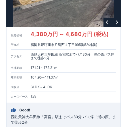
4,380万円 ～ 4,680万円 (税込)
販売価格
福岡県那珂川市片縄西４丁目995番52(地番)
所在地
西鉄天神大牟田線 高宮駅までバス30分 浦の原バス停
アクセス
まで徒歩2分
171.21～172.21㎡
土地面積
104.95～111.37㎡
建物面積
3LDK～4LDK
間取り
3台
カースペース
Good!
西鉄天神大牟田線「高宮」駅までバス30分
バス停「浦の原」ま
で徒歩2分