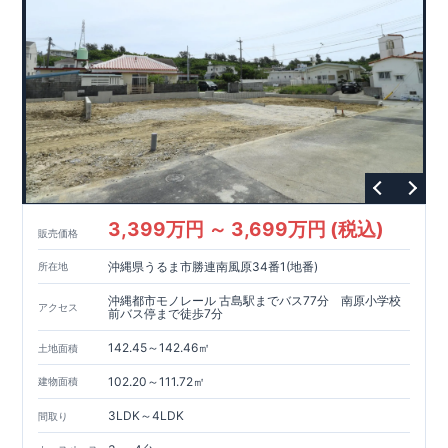
3,399万円 ～ 3,699万円 (税込)
販売価格
沖縄県うるま市勝連南風原34番1(地番)
所在地
沖縄都市モノレール 古島駅までバス77分 南原小学校
アクセス
前バス停まで徒歩7分
142.45～142.46㎡
土地面積
102.20～111.72㎡
建物面積
3LDK～4LDK
間取り