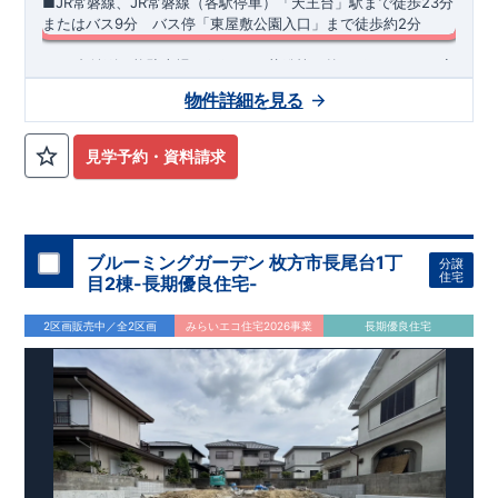
■JR常磐線、JR常磐線（各駅停車）「天王台」駅まで徒歩23分
スマートフォンで見やすい特設サイトはこちら
​またはバス9分 バス停「東屋敷公園入口」まで徒歩約2分
https://www.e-blooming.com/bukken/83575034/
​ ​・3台並列可能駐車場 ​・雨の日や花粉等で外に干せない日も安
心のガス乾燥機「乾太くん」標準採用♪ ・ホテルのようなオシ
物件詳細を見る
ャレなデザインが特徴的な洗面化粧台。継ぎ目がないカウンタ
ーとオープン収納を採用しお手入れのしやすい仕様です！ ​・リ
◆
周辺環境
◆
ビング全体を見渡せるオープンキッチンはスタイリッシュでお
【教育施設】
◎ 我孫子市立我孫子第三小学校 約1,186m(徒歩
見学予約・資料請求
手入れのしやすい薄型レンジフードを採用!!さらにビルトイン
約15分) ◎ 我孫子市立我孫子中学校 約2,707m(徒歩約34分)
食洗器と浄水器付き水栓を標準搭載♪ ​・収納力豊富な玄関収納
【買物施設】
◎ KEIHOKUスーパー天王台店 約1,000m(徒歩約
はミラー付きで外出時の身だしなみチェックだけでなく、広々
13分) ◎ ビッグ・エー我孫子柴崎台店 約1,200m(徒歩約15分)
空間の演出にも寄与♪
住宅性能評価 W取得(設計・建設)
■第三者機関が設計・建物検査(全四回)を実施 ■税制優遇あり
ブルーミングガーデン 枚方市長尾台1丁
分譲
4分野6項目で最高等級を取得!
住宅
目2棟-長期優良住宅-
□ 構造の安定 (耐風等級2・耐震等級3) □ 劣化の軽減 (劣化対
策等級3) □ 維持管理への配慮 (維持管理対策等級3) □ 空気環
2区画販売中／全2区画
みらいエコ住宅2026事業
長期優良住宅
境 (ホルムアルデヒド発散等級3)
快適に長く住める住宅
【長期優良住宅】
■国の定める7つの技術基準をクリア ■税制
優遇あり(最大13年間)
【東栄セーフティーダンパー標準装備】
■制震ダンパーで振れ幅を大幅に低減、繰り返す地震に強い
『耐震+制震』 ■メンテナンスフリー
現地案内予約受付中
詳細やご見学など、お気軽にお問合せ下さ
い♪ 東栄住宅 松戸営業所 TEL:047-394-1321