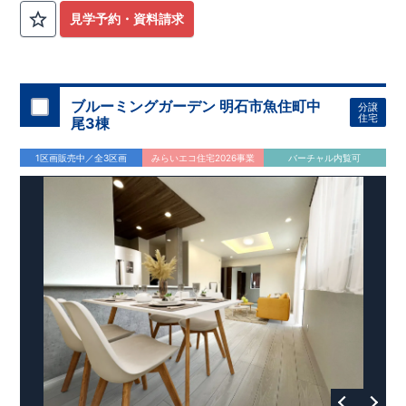
見学予約・資料請求
ブルーミングガーデン 明石市魚住町中
分譲
住宅
尾3棟
1区画販売中／全3区画
みらいエコ住宅2026事業
バーチャル内覧可