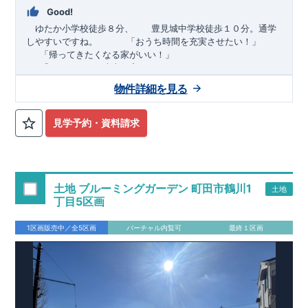
Good!
ゆたか小学校徒歩８分、 豊見城中学校徒歩１０分。通学
しやすいですね。
​ ​ ​ ​
「おうち時間を充実させたい！」
「帰ってきたくなる家がいい！」
「おしゃれなら建売住宅もありかも！」
物件詳細を見る
TEL:098-860-2201
（火・水曜日定休日、年末年始休み）
■
オプションではありません！全棟標準搭載
床下換気システ
見学予約・資料請求
ム・ガス衣類乾燥機・食洗器・宅配ボックス・玄関電子キー・
浴室換気乾燥機・防犯ガラス
■
１階廻りの構造材は
防腐・防蟻性
を確保するため、構造用集
成材に
ヒノキ
を使用しております！
土地 ブルーミングガーデン 町田市鶴川1
土地
■
長期優良住宅
もっと詳しく
「いい家を作って、きちんと手
丁目5区画
入れをして、長く大切に使う」という考え方の下、
国が定めた
7
つの厳しい技術基準をクリアした物件だけが認定を受けられる
1区画販売中／全5区画
バーチャル内覧可
最終１区画
長期優良住宅。
長期優良住宅として認定を受けるためには、国が定めた下記
7
つ
の技術基準をクリアする必要があります。東栄住宅は全棟でク
リア！①耐震性②劣化対策③維持管理性④住戸面積⑤省エネル
ギー性⑥居住環境⑦維持保全管理
そのほかの魅力として、住宅ローン金利優遇、固定資産税の減
税、中古市場での売却時にも有利です。
■
住宅性能評価ダブル
取得
もっと詳しく
「設計」と「建設」のダブルで性