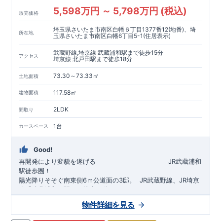
5,598万円 ～ 5,798万円 (税込)
販売価格
埼玉県さいたま市南区白幡６丁目1377番12(地番)、埼
所在地
玉県さいたま市南区白幡6丁目5-1(住居表示)
武蔵野線,埼京線 武蔵浦和駅まで徒歩15分
アクセス
埼京線 北戸田駅まで徒歩18分
73.30～73.33㎡
土地面積
117.58㎡
建物面積
2LDK
間取り
1台
カースペース
Good!
再開発により変貌を遂げる
​
JR武蔵浦和
駅徒歩圏！
陽光降りそそぐ南東側6ｍ公道面の3邸。
​
JR武蔵野線、JR埼京
線「
武蔵浦和
」駅まで徒歩15
分
​
自転車で約5分
物件詳細を見る
​◆設計・建設性能評価ｗ取得！
JR埼京線
「
北戸田
​
」駅まで徒歩18分​
◎性能評価とは
​​
​
【
設計
住
宅性能評価】
​
建物設計段階で、国が定めた
自転車で約6分
第三者機関
が