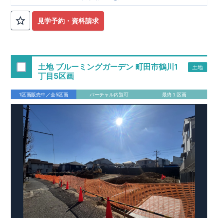
■
オプションではありません！全棟標準搭載
床下換気システ
見学予約・資料請求
ム・ガス衣類乾燥機・食洗器・宅配ボックス・玄関電子キー・
浴室換気乾燥機・防犯ガラス
■
１階廻りの構造材は
防腐・防蟻性
を確保するため、構造用集
成材に
ヒノキ
を使用しております！
土地 ブルーミングガーデン 町田市鶴川1
土地
■
長期優良住宅
もっと詳しく
「いい家を作って、きちんと手
丁目5区画
入れをして、長く大切に使う」という考え方の下、
国が定めた
7
つの厳しい技術基準をクリアした物件だけが認定を受けられる
1区画販売中／全5区画
バーチャル内覧可
最終１区画
長期優良住宅。
長期優良住宅として認定を受けるためには、国が定めた下記
7
つ
の技術基準をクリアする必要があります。東栄住宅は全棟でク
リア！①耐震性②劣化対策③維持管理性④住戸面積⑤省エネル
ギー性⑥居住環境⑦維持保全管理
そのほかの魅力として、住宅ローン金利優遇、固定資産税の減
税、中古市場での売却時にも有利です。
■
住宅性能評価ダブル
取得
もっと詳しく
「設計」と「建設」のダブルで性
能を評価されています！図面を第三者機関へ提出します。外部
■
当社こだわりの空間アイディアを
ショート動画
で
評価委員が建設中に
ご紹介しています。
3
回、竣工時に
ここをクリッ
1
回の現場検査が行われま
ク
す。構造の安定、劣化の軽減、維持管理への配慮、温熱環境・
エネルギー消費量（断熱等性能）の必須
4
分野、空気環境で、最
高等級取得！
■
耐震等級
3
もっと詳しく
東栄住宅の建物
は、国が定めた耐震最高等級
3
を取得。建築基準法に定められ
た、｢数百年に一度発生する地震に対して、倒壊、崩壊しない｣