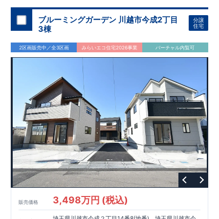
ブルーミングガーデン 川越市今成2丁目
分譲
住宅
3棟
2区画販売中／全3区画
みらいエコ住宅2026事業
バーチャル内覧可
3,498万円 (税込)
販売価格
埼玉県川越市今成２丁目14番8(地番)、埼玉県川越市今