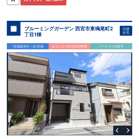
ブルーミングガーデン 西宮市東鳴尾町2
分譲
住宅
丁目1棟
1区画販売中／全1区画
みらいエコ住宅2026事業
バーチャル内覧可