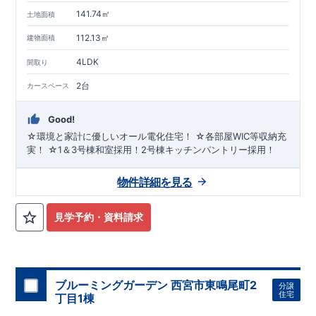
141.74㎡
土地面積
112.13㎡
建物面積
4LDK
間取り
2台
カースペース
Good!
☆環境と家計に優しいオール電化住宅！ ☆各部屋WIC等収納充
実！ ☆1＆3号棟和室採用！2号棟キッチンパントリー採用！
物件詳細を見る
見学予約・資料請求
ブルーミングガーデン 西宮市東鳴尾町2
分譲
住宅
丁目1棟