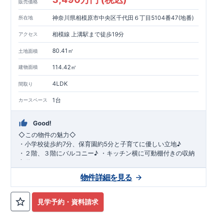
販売価格
神奈川県相模原市中央区千代田６丁目5104番47(地番)
所在地
相模線 上溝駅まで徒歩19分
アクセス
80.41㎡
土地面積
114.42㎡
建物面積
4LDK
間取り
1台
カースペース
Good!
◇
この物件の魅力
◇
・
小学校徒歩約
7
分、保育園約
5
分と子育てに優しい立地♪
・２階、３階にバルコニー♪
・キッチン横に可動棚付きの収納
完備。
・家族で過ごすこともできるワイドバルコニー完備。
◇
アクセ
物件詳細を見る
ス
◇
JR
相模線「上溝」駅
徒歩
19
分
◇
ロケーション
◇
・相模原市立星が丘小学校
徒歩
7
分
・オーケ
ー相模原店
徒歩
4
分
・業務スーパー相
見学予約・資料請求
模原店
徒歩
12
分
・やまうち医院 徒歩
4
分
・セブン
イレブン星ヶ丘店 徒歩
4
分