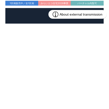
1区画販売中／全1区画
みらいエコ住宅2026事業
バーチャル内覧可
4,490万円 (税込)
販売価格
兵庫県西宮市東鳴尾町２丁目134番13(地番)
所在地
阪神電鉄武庫川線 洲先駅まで徒歩3分
アクセス
76.70㎡
土地面積