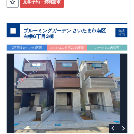
計
広々とした敷地！
住宅性能評価】
​
​
敷地は
建物設計段階で、国が定めた
44坪超
！
​
LDKは
18
帖
！
​
第三者機
4LDK
の
見学予約・資料請求
関
間取りプラン採用！
が評価しております！ ​ 【
​
​◆こだわりの内装！
建設
住宅性能評価】
​
2階洋室のうち一
​
第三
者機関
室は
開放的な勾配天井
により、建物完成までに
！
​
全居室
計4回
クローゼット付き！ ​ リビ
の検査が行われます！
​
​
◎この住宅の評価
ングはおしゃれな
​
折上天井
国が定めた
♪
​
​◆充実した設備！
耐震等級で最高の３
​
雨の日でも
を取得！
地震に強い
洗濯物が干せる
住宅です！
室内物干し
​
冬は暖かく夏は涼しくて快適♪ 省エ
​
浴室乾燥暖房機
付き！
​
食洗機
ネに優れた
付きシステムキッチン！
断熱等性能５
を取得！
​ ​
平日、休日 時間帯問わずご案内可
​ ​
その他項目も評価を受け
ブルーミングガーデン さいたま市南区
分譲
ており、
能です！
性能に特化した
​
お気軽にお問い合わせください！
住宅です！
​
【お問い合わせ】
住宅
白幡6丁目3棟
TEL：
048-710-5571
(営業時間 9:30～18:30 火水定休日)
2区画販売中／全3区画
みらいエコ住宅2026事業
バーチャル内覧可