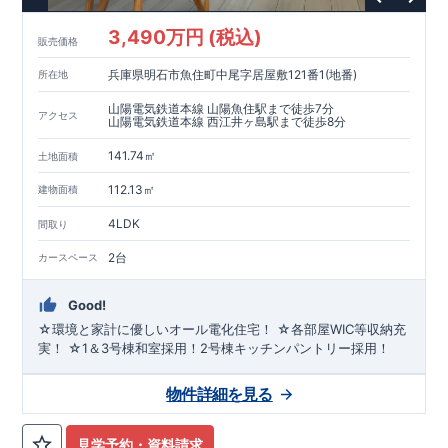
3,490万円 (税込)
販売価格
兵庫県明石市魚住町中尾字居屋敷121番1(地番)
所在地
山陽電気鉄道本線 山陽魚住駅まで徒歩7分
アクセス
山陽電気鉄道本線 西江井ヶ島駅まで徒歩8分
141.74㎡
土地面積
112.13㎡
建物面積
4LDK
間取り
2台
カースペース
Good!
☆環境と家計に優しいオール電化住宅！ ☆各部屋WIC等収納充
実！ ☆1＆3号棟和室採用！2号棟キッチンパントリー採用！
物件詳細を見る
見学予約・資料請求