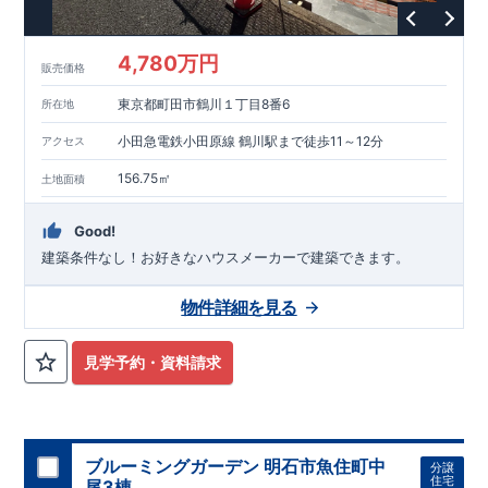
という基準から、さらに
1.5
倍の耐震力を達成しています。
■
耐
風等級
2
災害時の損傷の受けにくさを評価されています。建築
基準法に定められている暴風による力（
500
年に
1
度）のさらに
4,780万円
販売価格
1.2
倍の暴風に対しても損傷を生じないことで耐風最高等級
2
を
取得しています。
■
自社一貫体制
もっと詳しく
東栄住宅は土
東京都町田市鶴川１丁目8番6
所在地
地の仕入れ、設計、施工、販売、メンテナンスまで、すべての
プロセスに携わっています。
■
アフターサポート
もっ
小田急電鉄小田原線 鶴川駅まで徒歩11～12分
アクセス
と詳しく
快適に暮らすことができる住宅の品質を長期にわたり
維持するには、定期的な点検を実施することが重要です。
最大
156.75㎡
土地面積
60
年間の保証制度がございます。もちろん、定期点検以外でも
万一不具合が発生した際は対応いたします。
Good!
建築条件なし！​お好きなハウスメーカーで建築できます。
物件詳細を見る
見学予約・資料請求
ブルーミングガーデン 明石市魚住町中
分譲
住宅
尾3棟