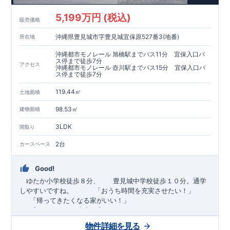
5,199万円 (税込)
販売価格
沖縄県豊見城市字豊見城宜保原527番3(地番)
所在地
沖縄都市モノレール 旭橋駅までバス11分 宜保入口バ
ス停まで徒歩7分
アクセス
沖縄都市モノレール 壺川駅までバス15分 宜保入口バ
ス停まで徒歩7分
119.44㎡
土地面積
98.53㎡
建物面積
3LDK
間取り
2台
カースペース
Good!
ゆたか小学校徒歩８分、 豊見城中学校徒歩１０分。通学
しやすいですね。
​ ​ ​ ​
「おうち時間を充実させたい！」
「帰ってきたくなる家がいい！」
「おしゃれなら建売住宅もありかも！」
物件詳細を見る
TEL:098-860-2201
（火・水曜日定休日、年末年始休み）