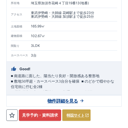
埼玉県加須市花崎４丁目19番13(地番)
所在地
東武伊勢崎・大師線 花崎駅まで徒歩23分
アクセス
東武伊勢崎・大師線 加須駅まで徒歩25分
165.99㎡
土地面積
102.67㎡
建物面積
3LDK
間取り
3台
カースペース
Good!
■
南道路に面した、陽当たり良好・開放感ある整形地
​
■
敷地
50
坪超・カースペース
3
台分を確保
■
のどかで穏やかな
住宅街に佇む全
2
棟
（長期優良住宅／耐震等級３・制震ダンパー採用）
車道
7.0m
南道路
12.0m
（歩道含む・
）に面した、
開放感と陽当
物件詳細を見る
たりに恵まれた立地。
約
12m
超
南北に長い整形地を活かし、
建物南側には
の奥行きが
あり、
採光・通風・プライバシー性にも配慮した敷地計画で
見学予約・資料請求
特設サイト
す。
3
■
買物施設が徒歩圏内
・ローソン 徒歩
分
・ドラッグストアコ