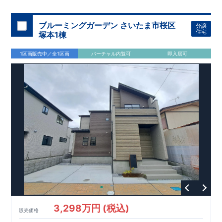
スモス 徒歩約
10
分
・クスリのアオキ 徒歩約
10
分
・ビバモール
加須 徒歩
13
分
間取りのポイント
ブルーミングガーデン さいたま市桜区
分譲
LDK
約
19.5
帖
​陽当たりよく開放
■ 1
号棟
のゆとりあるリビング
住宅
塚本1棟
感があります。
■
共通
1区画販売中／全1区画
バーチャル内覧可
即入居可
・主寝室は将来仕切れる可変型プラン
・
2
階洋室
2
部屋にウォー
クインクローゼット設置
住宅設備のポイント
■
太陽光発電（フラットプラン）採用
月額サービス料
0
円で利用可
能
■
ホテルライクで実用的な洗面空間
（
オープンサニタリーirodori
/
詳細ページへ）
家計にやさしい住宅性能
■
長期優良住宅
住宅ローン控除額の優遇、
固定資産税の減額期間
延長など
税制面でのメリットが受けられます。
■
耐震等級
３
＋
制震ダンパー
建築基準法の
1.5
倍の耐震性。
地震保
険の割引（最大
50
％）対象です。
​ ​
​
現地のご案内・資料請求 受付中
■完成済みにつき、
実際の
​
​
建物・設備・間取りを
現地にてご確認いただけます。
ま
ずはお気軽にお問い合わせください。
3,298万円 (税込)
TEL
：
0120-44-1081
販売価格
（
9:30
～
18:30
／火水曜休み）
スマートフォンで見やすい特設サイトはこちら