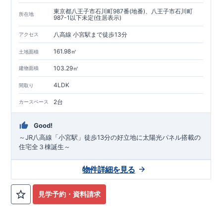
東京都八王子市石川町987番(地番)、八王子市石川町
所在地
987-1以下未定(住居表示)
八高線 小宮駅まで徒歩13分
アクセス
161.98㎡
土地面積
103.29㎡
建物面積
4LDK
間取り
2台
カースペース
Good!
～JR八高線「小宮駅」徒歩13分の好立地に太陽光パネル搭載の
住宅全３棟誕生～
物件詳細を見る
見学予約・資料請求