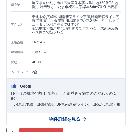
埼玉県さいたま市桜区大字塚本字八島耕地369番73(地
https://www.e-blooming.com/bukken/60075018/
所在地
番)、埼玉県さいたま市桜区大字塚本369-73(住居表示)
東北本線,高崎線,湘南新宿ライン宇須,湘南新宿ライン高
海,京浜東北・根岸線 浦和駅までバス36分 やつしまニ
ュータウンバス停まで徒歩6分
アクセス
京浜東北・根岸線 北浦和駅までバス29分 大久保支所
バス停まで徒歩12分
147.14㎡
土地面積
103.92㎡
建物面積
4LDK
間取り
2台
カースペース
Good!
ゆとりの敷地44坪！
​
整然とした街並みが魅力のこだわりの１
邸！
​ ​ ​
JR東北本線、JR高崎線、
JR湘南新宿ライン、
JR京浜東北・根
岸線「
浦和
」駅までバス36
分
バス停「
やつしまニュー
タウン
」まで徒歩6
分
​ ​
JR京浜東北・根岸線
「
北浦和
」駅までバ
物件詳細を見る
ス29
​◆子育て環境良好！
分
​
大久保小学校
バス停
まで徒歩12分、
「
大久保支所
大久保
」まで徒歩
中学
12分​
校
まで徒歩12分！
​
​◆設計・建設性能評価ｗ取得！
​
幼稚園、保育園までは
​
◎性能評価とは
徒歩20分
圏内！
​​
【
​
◆
設