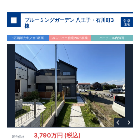
◇
ブルーミングガーデンのこだわり
◇
【全棟自社一貫体制】
・誰が、何をしたか。が明確だからこそ、お客様の安心に繋が
ります。
・設計、施工、営業が互いに協力しあい、最良のプラ
ブルーミングガーデン 八王子・石川町3
分譲
ンを提供いたします。
・東栄住宅では、お引渡し後最大
・不要な中間マージンを抑えることで、
10
回の無料定期点検と、
60
年
住宅
棟
コストダウンに努めています。
間の品質保証を実施。お引渡しからが本当のお付き合いだと考
【耐震等級3
取得】
・東栄住宅
の建物は、国が定めた耐震等級で
え、アフターサービスを外部の業者に委託せず、東栄住宅グル
3
を取得。建築基準法で定め
1区画販売中／全3区画
みらいエコ住宅2026事業
バーチャル内覧可
られた、｢数百年に一度発生する地震に対して、倒壊、崩壊しな
ープ「東栄ホームサービス株式会社」にて責任をもって対応い
い。｣という基準から、さらに
たします。
1.5
倍の耐震力を達成していま
す。
【住宅性能評価ダブル取得】
・設計住宅性能評価：建物
設計段階で、国が認めた第三者機関が評価しています。
・建設
住宅性能評価：評価を受けた図面通りに施工されているか、建
設までに、計
4
回のチェックが行われます。
図面や書類上だけ
でなく、現場の施工状況を検査した上で、品質を保証していま
す。
【充実のアフターサポート】
3,790万円 (税込)
販売価格