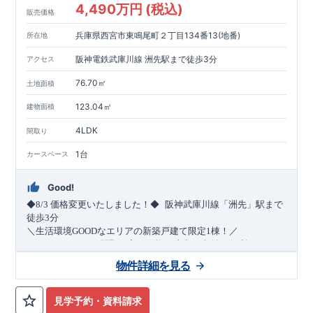
4,490万円 (税込)
販売価格
兵庫県西宮市東鳴尾町２丁目134番13(地番)
所在地
阪神電鉄武庫川線 洲先駅まで徒歩3分
アクセス
76.70㎡
土地面積
123.04㎡
建物面積
4LDK
間取り
1台
カースペース
Good!
​
◆8/3
価格変更いたしました！◆
阪神武庫川線
「洲先」
駅まで
​
徒歩
3
分
＼生活環境
GOOD
なエリアの新築戸建て限定1棟！／
・4
LDK
→5
LDK
へ
間取り変更可能
・衣類の収納に便利な
ウォー
クインクローゼット
・2部屋から行き来できる
続きバルコニー
物件詳細を見る
・デザインと機能性を兼ね備えた
オープンサニタリー
irodori
・
​
リビング全体を見渡せる
・網戸
11万円
(
税込
)
で設置可能！
対面キッチン
（オプション）
・お買い物施設（関西ス
​
ーパー）
↓クリックすると特設ページにジャンプします↓
徒歩10分
(
約787ｍ
)
見学予約・資料請求
2024
年グッドデザイン賞
3
プロジェクト同時受賞
○
・
「木造