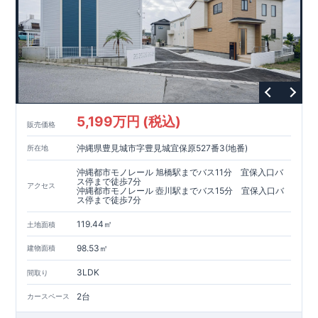
5,199万円 (税込)
販売価格
沖縄県豊見城市字豊見城宜保原527番3(地番)
所在地
沖縄都市モノレール 旭橋駅までバス11分 宜保入口バ
ス停まで徒歩7分
アクセス
沖縄都市モノレール 壺川駅までバス15分 宜保入口バ
ス停まで徒歩7分
119.44㎡
土地面積
98.53㎡
建物面積
3LDK
間取り
2台
カースペース