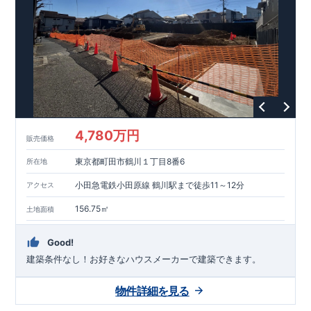
能を評価されています！図面を第三者機関へ提出します。外部
■
当社こだわりの空間アイディアを
ショート動画
で
評価委員が建設中に
ご紹介しています。
3
回、竣工時に
ここをクリッ
1
回の現場検査が行われま
ク
す。構造の安定、劣化の軽減、維持管理への配慮、温熱環境・
エネルギー消費量（断熱等性能）の必須
4
分野、空気環境で、最
高等級取得！
■
耐震等級
3
もっと詳しく
東栄住宅の建物
は、国が定めた耐震最高等級
3
を取得。建築基準法に定められ
た、｢数百年に一度発生する地震に対して、倒壊、崩壊しない｣
という基準から、さらに
1.5
倍の耐震力を達成しています。
■
耐
風等級
2
災害時の損傷の受けにくさを評価されています。建築
基準法に定められている暴風による力（
500
年に
1
度）のさらに
4,780万円
販売価格
1.2
倍の暴風に対しても損傷を生じないことで耐風最高等級
2
を
取得しています。
■
自社一貫体制
もっと詳しく
東栄住宅は土
東京都町田市鶴川１丁目8番6
所在地
地の仕入れ、設計、施工、販売、メンテナンスまで、すべての
プロセスに携わっています。
■
アフターサポート
もっ
小田急電鉄小田原線 鶴川駅まで徒歩11～12分
アクセス
と詳しく
快適に暮らすことができる住宅の品質を長期にわたり
維持するには、定期的な点検を実施することが重要です。
最大
156.75㎡
土地面積
60
年間の保証制度がございます。もちろん、定期点検以外でも
万一不具合が発生した際は対応いたします。
Good!
建築条件なし！​お好きなハウスメーカーで建築できます。
物件詳細を見る