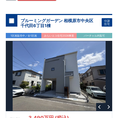
住宅用制震ダンパー/
東栄セーフティダンパー」
・
「地盤改良
工法/R-Evolve
パイル」
・
「宅地開発手法/
簡単に地図から消
せる道」
平日・休日ご内覧可能です！
○
第18
回キッズデザイン
賞
受賞
・
2024
年、東栄住宅
の新たな空間提案
ぜひお気軽にお問い合わせください♪
「マルチエント
ラ
ンス」
西宮営業所
が受賞いたしまし
TEL
：
0798-
ブルーミングガーデン 相模原市中央区
分譲
​
た！
38-1246
○
耐震等級最高
(
定休日：火・水・年末年始
等
級3
・数百年に一度の地震に耐える力
)
住宅
千代田6丁目1棟
の
1.5
倍の耐震性！
・さらに繰り返しの地震に強い
制震
ダンパ
ー
採用で安心！
○
BELS
・エコ住宅としての性能評価を全号棟
1区画販売中／全1区画
みらいエコ住宅2026事業
バーチャル内覧可
が取得しています！
○
住宅性能評価ダブ
ル
取得
・『設計』住
宅性能評価…建物設計段階で、国が認めた第三者機関が評価し
ております。
・『建設』住宅性能評価…評価を受けた図面通
りに施工されているか、建設までに計
4
回チェックが行われま
す。
3,490万円 (税込)