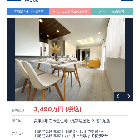
1区画販売中／全3区画
みらいエコ住宅2026事業
バーチャル内覧可
3,490万円 (税込)
販売価格
兵庫県明石市魚住町中尾字居屋敷121番1(地番)
所在地
山陽電気鉄道本線 山陽魚住駅まで徒歩7分
アクセス
山陽電気鉄道本線 西江井ヶ島駅まで徒歩8分