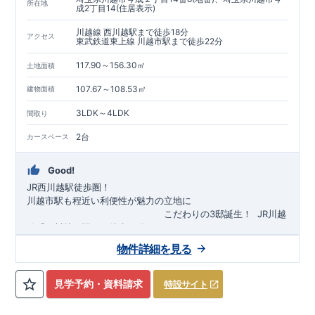
所在地
成2丁目14(住居表示)
川越線 西川越駅まで徒歩18分
アクセス
東武鉄道東上線 川越市駅まで徒歩22分
117.90～156.30㎡
土地面積
107.67～108.53㎡
建物面積
3LDK～4LDK
間取り
2台
カースペース
Good!
JR西川越駅徒歩圏！
川越市駅も程近い利便性が魅力の立地に
​
こだわりの3邸誕生！
​
JR川越
線「
西川越
」駅まで徒歩18
分
​
​◆子育て環境良好！
​
今成小学校
自転車約6分（約1430ｍ）
まで徒歩9分、
富士見中学校
​ ​
物件詳細を見る
東武東上線「
まで徒歩24分！
川越市
​
幼稚園、保育園までは
」駅まで徒歩22
分
​
徒歩3分
圏内！
​
◆
広々とした敷地！
​
敷地は
34～40坪超
自転車約7分（約1740ｍ）
！
​
LDKは
16～19
帖
！
​
​
3（4）
​◆設計・建設性能評価ｗ取得！
LDK～4LDK
の間取りプラン採用！
​
◎性能評価とは
​
​◆こだわりの内
​​
【
設計
見学予約・資料請求
特設サイト
住宅性能評価】
装！
​
2階洋室のうち一室は
​
建物設計段階で、国が定めた
開放的な勾配天井
！
​
全居室
第三者機関
クロ
が評価しております！ ​ 【
ーゼット付き！ ​ リビングはおしゃれな
建設
住宅性能評価】
折上天井
​
♪
​
​◆充実し
第三者