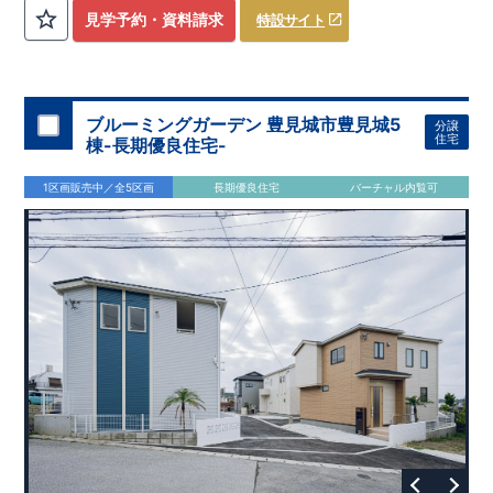
評価しております！ ​ 【
建設
住宅性能評価】
​
第三者機
見学予約・資料請求
特設サイト
関
​◆子育て環境良好！
により、建物完成までに
​
辻小学校
計4回
まで徒歩8分、
の検査が行われます！
内谷中学校
​
​ ◎こ
まで
の住宅の評価
徒歩9分！
​
幼稚園、保育園までは
​
国が定めた
耐震等級で最高の３
徒歩6分
圏内！
を取得！
​
◆
南東側6
地震
に強い
ｍ公道面！
住宅です！
​
陽光降りそそぐ明るい室内！
​
冬は暖かく夏は涼しくて快適♪ 省エネに
​
LDKは
16
帖
！
​
優れた
2（3）LDK
断熱等性能５
の間取りプラン採用！
を取得！
​ ​
その他項目も評価を受けてお
​
​◆こだわりの内装！
​
家
り、
族構成の変化に対応可能な可変型プラン！
性能に特化した
住宅です！
​
全居室
クローゼッ
ブルーミングガーデン 豊見城市豊見城5
分譲
ト付き！ ​
​◆充実した設備！
​
冬でも快適！LDK床暖房標準装
住宅
棟-長期優良住宅-
備♪
​
雨の日でも洗濯物が干せる
室内物干し
​
浴室乾燥暖房機
付き！
​
食洗機
付きシステムキッチン！
​
平日、休日 時間帯
1区画販売中／全5区画
長期優良住宅
バーチャル内覧可
問わずご案内可能です！
​
お気軽にお問い合わせください！
​
【お問い合わせ】TEL：
048-710-5571
(営業時間 9:30～
18:30 火水定休日)