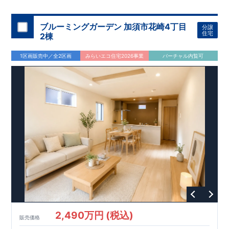
機関
た設備！
により、建物完成までに
​
雨の日でも洗濯物が干せる
計4回
の検査が行われます！
室内物干し
​
浴室乾燥
​
​ ◎
この住宅の評価
暖房機
付き！
​
​
国が定めた
食洗機
付きシステムキッチン！
耐震等級で最高の３
​
平日、休日
を取得！
地
震に強い
時間帯問わずご案内可能です！
住宅です！
​
冬は暖かく夏は涼しくて快適♪ 省エネ
​
お気軽にお問い合わせくださ
ブルーミングガーデン 加須市花崎4丁目
分譲
に優れた
い！
​
【お問い合わせ】TEL：
断熱等性能５
を取得！
048-710-5571
​ ​
その他項目も評価を受けて
(営業時間 9:30～
住宅
2棟
おり、
18:30 火水定休日)
性能に特化した
住宅です！
1区画販売中／全2区画
みらいエコ住宅2026事業
バーチャル内覧可
2,490万円 (税込)
販売価格