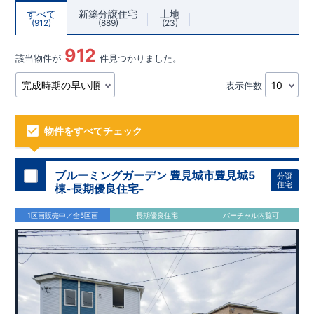
すべて
新築分譲住宅
土地
912
889
23
912
該当物件が
件見つかりました。
表示件数
物件をすべてチェック
ブルーミングガーデン 豊見城市豊見城5
分譲
住宅
棟-長期優良住宅-
1区画販売中／全5区画
長期優良住宅
バーチャル内覧可