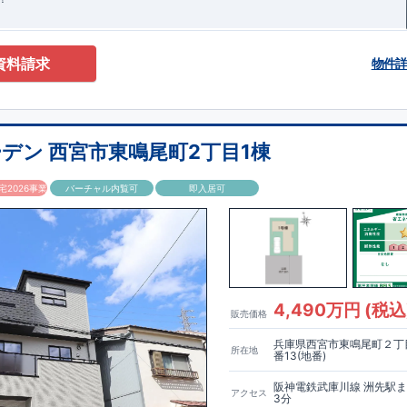
資料請求
物件
デン 西宮市東鳴尾町2丁目1棟
2026事業
バーチャル内覧可
即入居可
4,490万円 (税込
販売価格
兵庫県西宮市東鳴尾町２丁目
所在地
番13(地番)
阪神電鉄武庫川線 洲先駅
アクセス
3分