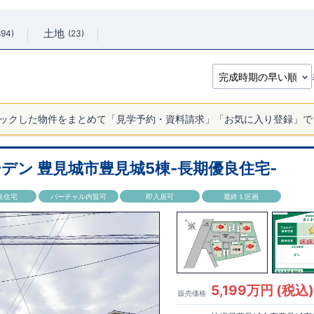
土地
894
23
ックした物件をまとめて「見学予約・資料請求」「お気に入り登録」で
デン 豊見城市豊見城5棟-長期優良住宅-
良住宅
バーチャル内覧可
即入居可
最終１区画
5,199万円 (税込
販売価格