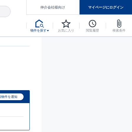
仲介会社様向け
マイページにログイン
物件を探す
お気に入り
閲覧履歴
検索条件
アした認定住宅です。
マンスには自信があります。
デザインテイストごとにサブブランドを開設し、意匠性の高い住宅を、よりわかりやすく、手の届きやすい形でご提案していきます。
東栄住宅では、お引渡し後最大10回の無料定期点検と最大60年間の品質保証を実施しています。
当サイトについて、ブルーミングガーデンシリーズに関して、東栄ホームサービス株式会社について。
デザインで、分譲住宅を変えていく。
着物件を通知