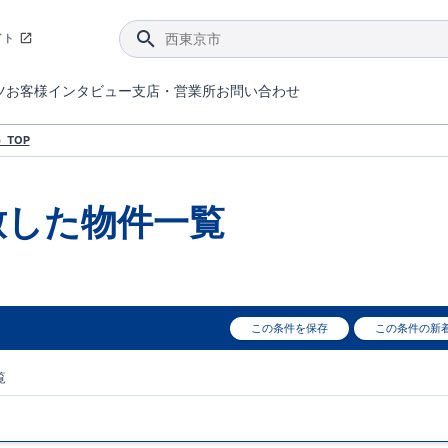
イト
ツ
お客様インタビュー
支店・営業所
お問い合わせ
てダメージを抑える制震技術。
4分野6項目で最高等級を取得！
ブルーミングガーデンは選ばれています。
件があったら行ってみよう！
ブルーミングガーデンは全棟で断熱等性能等級の「5」以上を標準取得しています。
東栄住宅では、地盤に特化した造成部門を社内に設置しお客様が安心して暮らせる土地をご提供するために、様々な取り組みを行っています。
声を大きくしてお伝えすることではないけど、実際に住んでみるとわかってくる。ブルーミングガーデンがこだわる「暮らしやすさ」を少しだけご紹介。
住宅にまつわるコラム。エリアから、キーワードから検索ができます。
室内空間を快適に保つ断熱性能
｢良い家を作って、きちんと手入れをして、長く大切に使う｣ことを目的とした、国が定めた7つの技術基準をクリ
ここまでやって低価格。コストパフォー
東栄住宅の特徴のひとつが自社一貫体制。土地の仕入れからお客様のご入居まで、東栄住宅のスタッフが携わっています。
東栄住宅の『分譲住宅』、『注文住宅』をご紹介いただくことでご紹介者様・ご成約いただいたお客様双方に特典をお贈りします。
TOP
致した
物件一覧
この条件を保存
この条件の新
覧