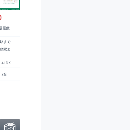
)
居屋敷
住駅まで
ヶ島駅ま
4LDK
2台