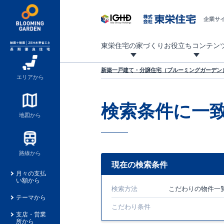
企業サ
東栄住宅の家づくり
お役立ちコンテン
地震に強い東栄住宅！ブルーミングガーデンは全棟住宅性能評価最高等級を取得！
「暮らしを豊かに」「帰ってきたくなる家」「お家時間を充実させたい」その想いから自社の設計士がお客様のニーズを反映した住み心地の良い新たな仕様を定期的にお届けしていきます。
設計から完成まで、国が定めた第三者機関が住宅性能を評価します
不動産（新築一戸建て・土地・条件付売地）購入は、各種手続きや見慣れない言葉などがたくさんあります。そんな不安もスッキリ解消！
東栄住宅に関する大切なキーワードの意味を一覧から見ることができます。
自社設計士考案の新仕様プロジェクト始動！
揺れに耐えるだけではなく、揺れ自体を低減し
ブルーミングガーデンは全棟住宅性能表示制度
家づくりのプロである業者さん、内情を知り尽くした東栄住宅の社員にも
現地見学するとメリットいっぱい！気になる物
家づくりのプロにも選ばれています
もっと暮らし快適プロジェクト
新築一戸建て・分譲住宅（ブルーミングガーデン）
エリアから
検索条件に一
地図から
路線から
現在の検索条件
月々の支払
い額から
検索方法
こだわり
の物件一
テーマから
こだわり条件
支店・営業
所から