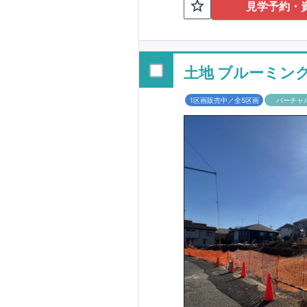
TEL:098-86
見学予約・
■
オプションでは
配ボックス・玄関
■
１階廻りの構造
す！
土地 ブルーミン
■
長期優良住宅
1区画販売中／全5区画
バーチャ
という考え方の下
る長期優良住宅。
長期優良住宅とし
があります。東栄
ルギー性⑥居住環
そのほかの魅力と
利です。
■
住宅性
性能を評価されて
工時に
1
回の現場検
■
当社こだわりの
境・エネルギー消
ご紹介していま
3
もっと詳しく
られた、｢数百年
1.5
倍の耐震力を達
す。建築基準法に
も損傷を生じない
栄住宅は土地の仕