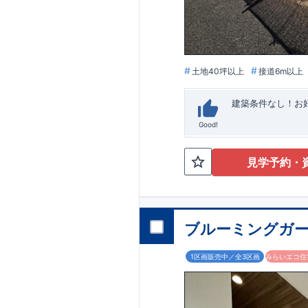
います。
■
アフ
期にわたり維持す
がございます。も
土地40坪以上
接道6m以上
建築条件なし！​
Good!
見学予約・
ブルーミングガー
1区画販売中／全3区画
みらいエコ住宅