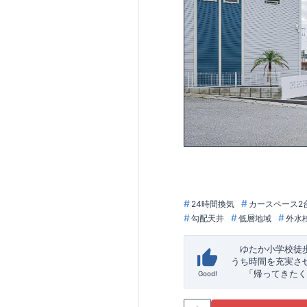
24時間換気
カースペース2
勾配天井
低層地域
外水
ゆたか小学校徒
うち時間を充実さ
「帰ってきたく
Good!
「おしゃれなら