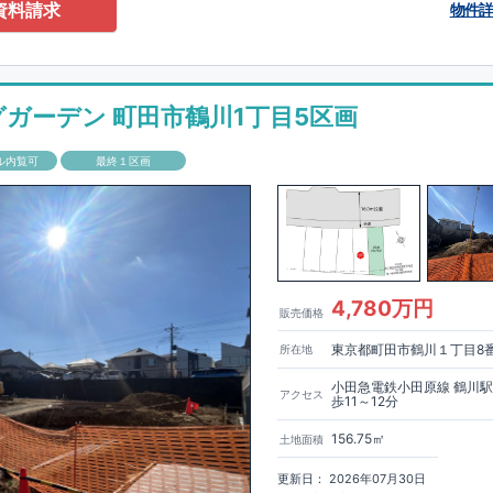
0-2201
（火・水曜日定休日、年末年始休み）
資料請求
物件
ありません！全棟標準搭載
床下換気システム・ガス衣類乾燥機・食洗器・宅
電子キー・浴室換気乾燥機・防犯ガラス
材は
防腐・防蟻性
を確保するため、構造用集成材に
ヒノキ
を使用しておりま
グガーデン 町田市鶴川1丁目5区画
もっと詳しく
「いい家を作って、きちんと手入れをして、長く大切に使う」
ル内覧可
最終１区画
、
国が定めた
7
つの厳しい技術基準をクリアした物件だけが認定を受けられ
て認定を受けるためには、国が定めた下記
7
つの技術基準をクリアする必要
住宅は全棟でクリア！①耐震性②劣化対策③維持管理性④住戸面積⑤省エネ
境⑦維持保全管理
して、住宅ローン金利優遇、固定資産税の減税、中古市場での売却時にも有
能評価ダブル取得
もっと詳しく
「設計」と「建設」のダブルで
4,780万円
販売価格
います！図面を第三者機関へ提出します。外部評価委員が建設中に
3
回、竣
査が行われます。構造の安定、劣化の軽減、維持管理への配慮、温熱環
東京都町田市鶴川１丁目8
所在地
空間アイディアを
ショート動画
で
費量（断熱等性能）の必須
す。
ここをクリッ
ク
4
分野、空気環境で、最高等級取得！
■
耐震等級
東栄住宅の建物は、国が定めた耐震最高等級
3
を取得。建築基準法に定め
小田急電鉄小田原線 鶴川
アクセス
歩11～12分
に一度発生する地震に対して、倒壊、崩壊しない｣という基準から、さらに
成しています。
■
耐風等級
2
災害時の損傷の受けにくさを評価されていま
156.75㎡
土地面積
定められている暴風による力（
500
年に
1
度）のさらに
1.2
倍の暴風に対して
ことで耐風最高等級
2
を取得しています。
■
自社一貫体制
もっと詳しく
東
更新日： 2026年07月30日
入れ、設計、施工、販売、メンテナンスまで、すべてのプロセスに携わって