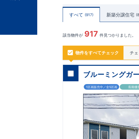
すべて
新築分譲住宅
917
917
該当物件が
件見つかりました。
物件をすべてチェック
チェ
ブルーミングガー
1区画販売中／全5区画
長期優