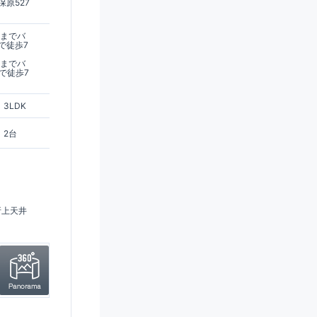
原527
駅までバ
で徒歩7
駅までバ
で徒歩7
3LDK
2台
折上天井