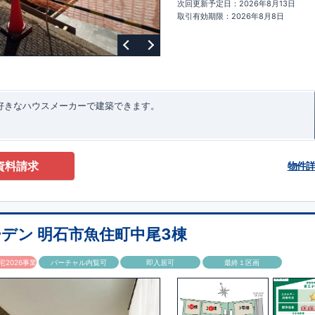
次回更新予定日：2026年8月13日
ターサポート
もっと詳しく
快適に暮らすことができる住宅の品質を長
取引有効期限：2026年8月8日
るには、定期的な点検を実施することが重要です。
最大
60
年間の保証制度
ちろん、定期点検以外でも万一不具合が発生した際は対応いたします。
お好きなハウスメーカーで建築できます。
資料請求
物件
デン 明石市魚住町中尾3棟
2026事業
バーチャル内覧可
即入居可
最終１区画