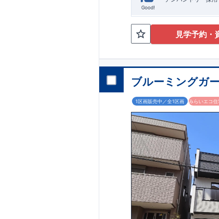
Good!
見学予約・
ブルーミングガー
1区画販売中／全1区画
みらいエコ住宅