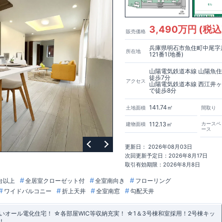
3,490万円 (税込
販売価格
兵庫県明石市魚住町中尾字
所在地
121番1(地番)
山陽電気鉄道本線 山陽魚
徒歩7分
アクセス
山陽電気鉄道本線 西江井
で徒歩8分
141.74㎡
土地面積
間取り
112.13㎡
カースペ
建物面積
ース
更新日： 2026年08月03日
次回更新予定日：2026年8月17日
取引有効期限：2026年8月8日
台以上
全居室クローゼット付
全室南向き
フローリング
ワイドバルコニー
折上天井
全室南窓
勾配天井
オール電化住宅！ ☆各部屋WIC等収納充実！ ☆1＆3号棟和室採用！2号棟キッ
！