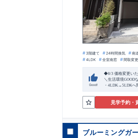
3階建て
24時間換気
南
4LDK
全室南窓
間取変
◆8/3
価格変更い
＼生活環境
GOOD
Good!
・4
LDK
→5
LDK
へ
ら行き来できる
続
・リビング全体を
見学予約・
・網戸
11万円
(
税込
↓クリックすると
2024
年グッドデ
○
フティダンパー」
消せる道」
○
第18
ブルーミングガー
エント
平日・休日ご内覧
ラ
ンス」
が
力の
ぜひお気軽にお問
1.5
倍の耐震性