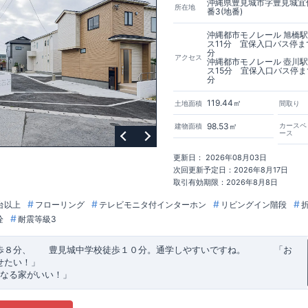
沖縄県豊見城市字豊見城宜保
所在地
番3(地番)
沖縄都市モノレール 旭橋
ス11分 宜保入口バス停ま
分
アクセス
沖縄都市モノレール 壺川
ス15分 宜保入口バス停ま
分
119.44㎡
土地面積
間取り
98.53㎡
カースペ
建物面積
ース
更新日： 2026年08月03日
次回更新予定日：2026年8月17日
取引有効期限：2026年8月8日
台以上
フローリング
テレビモニタ付インターホン
リビングイン階段
栓
耐震等級3
歩８分、 豊見城中学校徒歩１０分。通学しやすいですね。
​ ​ ​ ​
「お
せたい！」
なる家がいい！」
建売住宅もありかも！」