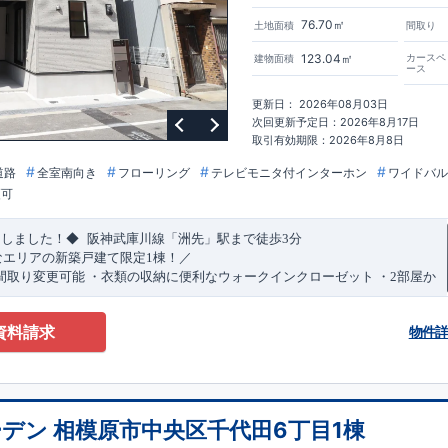
76.70㎡
土地面積
間取り
123.04㎡
カースペ
建物面積
ース
更新日： 2026年08月03日
次回更新予定日：2026年8月17日
取引有効期限：2026年8月8日
道路
全室南向き
フローリング
テレビモニタ付インターホン
ワイドバル
更可
​
​
たしました！◆
阪神武庫川線
「洲先」
駅まで
徒歩
3
分
なエリアの新築戸建て限定1棟！／
間取り変更可能
・衣類の収納に便利な
ウォークインクローゼット
・2部屋か
きバルコニー
・デザインと機能性を兼ね備えた
オープンサニタリー
irodori
​
​
見渡せる
対面キッチン
・お買い物施設（関西スーパー）
徒歩10分
(
約787ｍ
)
資料請求
物件
)
で設置可能！
（オプション）
特設ページにジャンプします↓
ザイン賞
3
プロジェクト同時受賞
・
「木造住宅用制震ダンパー/
東栄セー
・
「地盤改良工法/R-Evolve
パイル」
・
「宅地開発手法/
簡単に地図から
回キッズデザイン
賞
受賞
・
2024
年、東栄住宅の新たな空間提案
「マルチ
デン 相模原市中央区千代田6丁目1棟
可能です！
受賞いたしました！
○
耐震等級最高
等
級3
・数百年に一度の地震に耐える
​
い合わせください♪
！
・さらに繰り返しの地震に強い
西宮営業所
TEL
制震
：
0798-38-1246
ダンパー
採用で安心！
(
定休日：火・水・年末
○
BELS
・