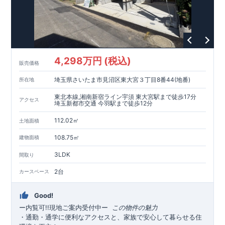
4,298万円 (税込)
販売価格
埼玉県さいたま市見沼区東大宮３丁目8番44(地番)
所在地
東北本線,湘南新宿ライン宇須 東大宮駅まで徒歩17分
アクセス
埼玉新都市交通 今羽駅まで徒歩12分
112.02㎡
土地面積
108.75㎡
建物面積
3LDK
間取り
2台
カースペース
Good!
ー内覧可!!現地ご案内受付中
ー
​​
この物件の魅力
・通勤・通学に便利なアクセスと、家族で安心して暮らせる住