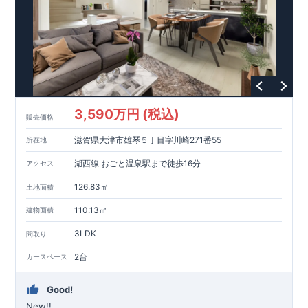
3,590万円 (税込)
販売価格
滋賀県大津市雄琴５丁目字川崎271番55
所在地
湖西線 おごと温泉駅まで徒歩16分
アクセス
126.83㎡
土地面積
110.13㎡
建物面積
3LDK
間取り
2台
カースペース
Good!
New!!