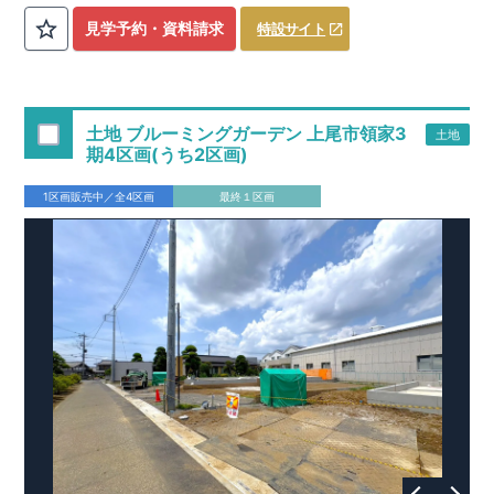
東武東上
線「新河岸」駅ま
で
​
【アクセス】
徒歩15
分
見学予約・資料請求
特設サイト
「上福岡
」駅ま
で
​ ​
​
徒歩19
分
【周辺環境】
高
​
階南小学校 約500
m
(
徒歩7分
)
寺尾中学校 約1080
m
(
徒
■お問い合わせ先■
​
東栄住宅所沢営業所
歩14
分
)
ドラッグセイムス諏訪町店
約450
m(
徒歩6
分
)
ヤオコ
04-2903-6262
ー川越藤間店
約620
m(
徒歩8
分
)
【この物件のおすすめPOINT】
定休日：火・水 営業時間 9：30～18：30​ ​
土地 ブルーミングガーデン 上尾市領家3
土地
スマートフォンで見やすい特設サイトはこちら
​
◆
-
住みやすさ重視の設計・設備
-
全棟駐車スペースは並列2台分
期4区画(うち2区画)
https://www.e-blooming.com/bukken/52375018/
◆
確保
ライフステージの変化に伴い４LDKへ間取りの変更が可
◆
能（別途有償）
キッチンに隣接したパントリーは収納力と家
1区画販売中／全4区画
最終１区画
​
◆
事動線を確保◎（1号棟）
ランドリー収納のほか、リビン
グ・廊下にも収納スペースを設計（3号棟）