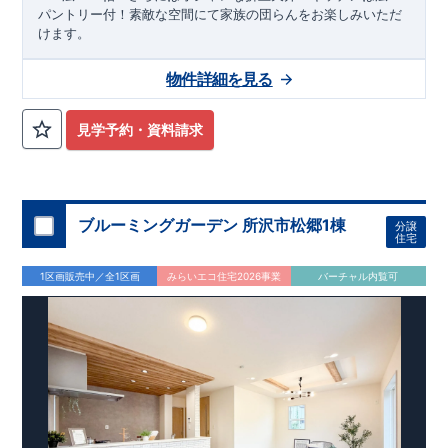
パントリー付！素敵な空間にて家族の団らんをお楽しみいただ
けます。
物件詳細を見る
見学予約・資料請求
ブルーミングガーデン 所沢市松郷1棟
分譲
住宅
1区画販売中／全1区画
みらいエコ住宅2026事業
バーチャル内覧可