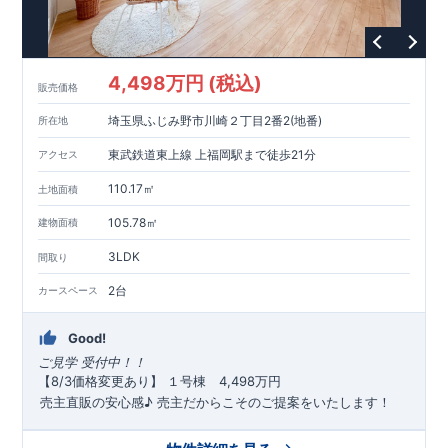
4,498万円 (税込)
販売価格
埼玉県ふじみ野市川崎２丁目2番2(地番)
所在地
東武鉄道東上線 上福岡駅まで徒歩21分
アクセス
110.17㎡
土地面積
105.78㎡
建物面積
3LDK
間取り
2台
カースペース
Good!
ご見学
受付中！！
​
【8/3価格変更あり】 ​１号棟 4,498万円​​
売主直販の安心感♪ 売主だからこそのご提案をいたします！
★広い前面道路×区画整理済の整った街★
★長期優良住宅取得で税制面の優遇あり
★住宅性能表示(建設)