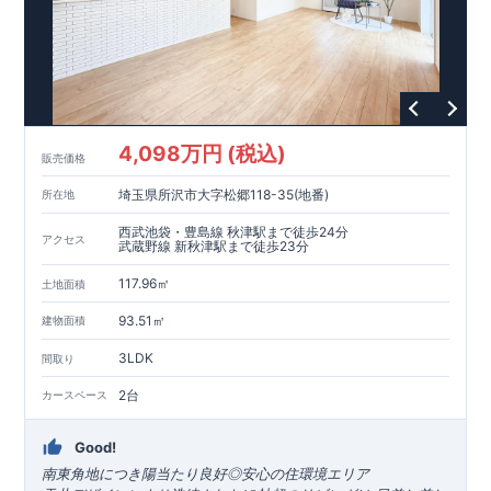
4,098万円 (税込)
販売価格
埼玉県所沢市大字松郷118-35(地番)
所在地
西武池袋・豊島線 秋津駅まで徒歩24分
アクセス
武蔵野線 新秋津駅まで徒歩23分
117.96㎡
土地面積
93.51㎡
建物面積
3LDK
間取り
2台
カースペース
Good!
南東角地につき陽当たり良好◎安心の住環境エリア