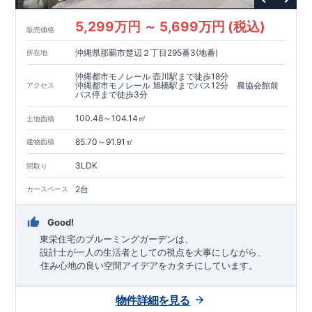
・
東栄住宅は国が定める全7つの技術基準をクリアしています。
長期優良住宅とは、｢良い家を作って、きちんと手入れをして、
5,299万円 ～ 5,699万円 (税込)
販売価格
長く大切に使う｣ことを目的とした認定制度。住宅ローン減税、
固定資産税などの税制優遇を受けられるだけでなく、中古市場
沖縄県那覇市楚辺２丁目295番3(地番)
所在地
でも、長期優良住宅が有利に働きます。
沖縄都市モノレール 壺川駅まで徒歩18分
【充実のアフターサポート】
沖縄都市モノレール 旭橋駅までバス12分 農協会館前
アクセス
バス停まで徒歩3分
100.48～104.14㎡
土地面積
85.70～91.91㎡
建物面積
3LDK
間取り
2台
カースペース
Good!
東栄住宅のブルーミングガーデンは、
設計士が一人の生活者としての視点を大事にしながら、
住み心地の良い空間アイデアをカタチにしています。
アイデアをみて
ね
！
物件詳細を見る
TEL:098-860-2201
（火・水曜日定休日、年末年始休み）