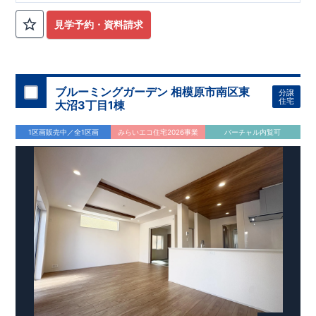
見学予約・資料請求
ブルーミングガーデン 相模原市南区東
分譲
住宅
大沼3丁目1棟
1区画販売中／全1区画
みらいエコ住宅2026事業
バーチャル内覧可