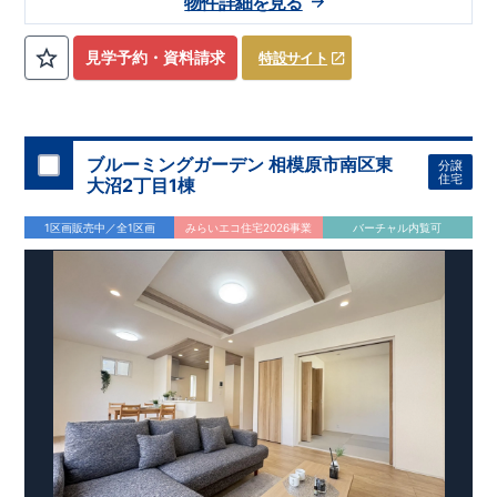
物件詳細を見る
(設計)W取得
★BELS評価書取得
◇◆
教育・買い物施設も徒歩圏にそろう
◆◇
見学予約・資料請求
特設サイト
●完成しました●
閑静な住宅街に位置し、子育てファミリーに
はピッタリ!
平日休日ご内覧可能です!
川越営業所 TEL:049-
248-5700
まで
お気軽にお問い合わせ下さい♪
◎東武東上線
『上福岡』駅
まで
自転車6分(
1,700ｍ)
☆
■学校
元福小学校
・
葦原中学校
■
幼稚園・保育園
香取第二幼
ブルーミングガーデン 相模原市南区東
分譲
稚園
・
幼保連携型認定こども園星和幼稚園
■お買い物施設
フ
住宅
大沼2丁目1棟
ァミリーマート
・
ヤオコー
・
ドラッグセイムス
ete
■その他施
設
上福岡郵便局
・
清見第2公園
ete
【対面カウンターキッチ
1区画販売中／全1区画
みらいエコ住宅2026事業
バーチャル内覧可
ン】
・フルオープンキッチン!ダイニングルームを見渡せます
♪ ・お手入れ簡単で美しい人造大理石。 ・調味料やコップが
収納可能なスパイスニッチ
【収納の多いお家】
・収納上手な
暮らしを実現 ・あると便利な床下収納 ・トイレには掃除用具
などの収納できる壁面収納
【17帖以上の広々リビング】
・
LDKにスタイリッシュな折り上げ天井を採用！ ・開放的な心地
の良いリビング
【様々な設備・仕様】
・雨の日でも洗濯物を
干せる浴室乾燥機 ・食器洗い乾燥機完備! ・自動改札のように
快適な「カードキー」 ・将来一緒に住む家族が増えても1部屋
増やすことができるフレキシブルルーム♪
広がる青空と緑や花々に彩られた美しい街並み 家族との一体
感を感じられる住まいづくりを追求した家♪ こだわりの設備仕
様！周辺には利便施設が点在！