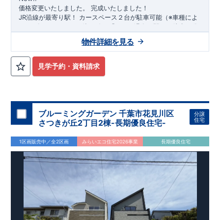
価格変更いたしました。
完成いたしました！
​JR沿線が最寄り駅！
​カースペース２台が駐車可能（※車種によ
る）
​
​〇アクセス
・JR湖西線、「おごと温泉」駅まで徒歩16
分 ​
​〇ロケーション
​・大津市雄琴小学校まで徒歩24分
​
・大津市立
物件詳細を見る
日吉中学校まで徒歩50分 ​・せんだん保育園まで徒歩15分 ​・雄
琴幼稚園まで徒歩24分 ​
​〇この物件のおすすめ
・マルチスキッ
プは、カウンター付きで​ワークスペースや勉強机としてご利用
見学予約・資料請求
出来ます！ ​・ペニンシュラキッチンはデザイン性も使いやすさ
も高めです！ ​・ハイブリット給湯器で省エネ効率アップ！
​
・
キッチン横に４段可動棚付きでパントリーとしてご利用できま
す！
​お気軽にご連絡ください！
​（株）東栄住宅 京都営業所
​TEL:075-394-5350
​定休日：火・水・年末年始など
​
ブルーミングガーデン 千葉市花見川区
分譲
住宅
さつきが丘2丁目2棟-長期優良住宅-
1区画販売中／全2区画
みらいエコ住宅2026事業
長期優良住宅