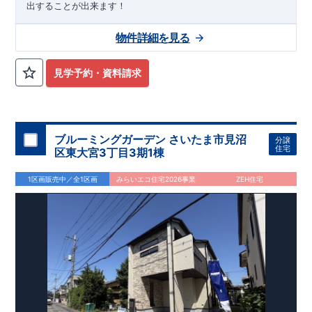
出することが出来ます！
物件詳細を見る
見学予約・資料請求
ブルーミングガーデン さいたま市見沼
分譲
住宅
区東大宮3丁目3期1棟
1区画販売中／全1区画
みらいエコ住宅2026事業
ZEH住宅