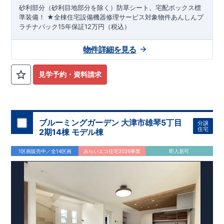
砂利部分（砂利目地部分を除く）防草シート、宅配ボックス標
準装備！ ★全棟住宅設備機器修理サービス対象物件あんしんプ
ラチナパック15年保証12万円（税込）
物件詳細を見る
見学予約・資料請求
ブルーミングガーデン 大津市雄琴5丁目
分譲
住宅
2期14棟 モデル棟
1区画販売中／全14区画
みらいエコ住宅2026事業
即入居可