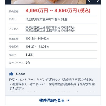
傷の受けにくさを評価されています。建築基準法に定められて
いる暴風による力（
500
年に
1
度）のさらに
1.2
倍の暴風に対して
4,690万円 ～ 4,890万円 (税込)
販売価格
も損傷を生じないことで耐風最高等級
2
を取得しています。
■
自
社一貫体制
もっと詳しく
東栄住宅は土地の仕入れ、設計、施
埼玉県川越市藤原町24番14(地番)
所在地
工、販売、メンテナンスまで、すべてのプロセスに携わってい
ます。
■
アフターサポート
もっと詳しく
快適に暮らす
東武鉄道東上線 新河岸駅まで徒歩15分
アクセス
東武鉄道東上線 上福岡駅まで徒歩19分
ことができる住宅の品質を長期にわたり維持するには、定期的
な点検を実施することが重要です。
最大
60
年間の保証制度がご
103.28～149.62㎡
土地面積
ざいます。もちろん、定期点検以外でも万一不具合が発生した
際は対応いたします。
108.27～113.03㎡
建物面積
3LDK
間取り
2台
カースペース
Good!
WIC・パントリー・リビング収納など
収納設計充実の全5棟!!
＜
耐震等級
3
、省エネ
BELS
、住宅性能評価書取得【
長期優良住
宅】認定＞
●
長期優良住宅認定物件で不動産取得税軽減、住宅ローン控除
​ ​
​​
などの優
■残り2棟！内覧受付中◎
遇
■販売価格
4
,690
万円
物件詳細を見る
●耐震等級
～
3
、省エネ
BELS
、住宅性能評価書取得の安心な暮らし