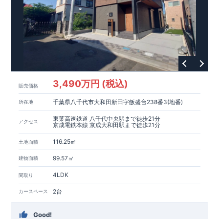
3,490万円 (税込)
販売価格
千葉県八千代市大和田新田字飯盛台238番3(地番)
所在地
東葉高速鉄道 八千代中央駅まで徒歩21分
アクセス
京成電鉄本線 京成大和田駅まで徒歩21分
116.25㎡
土地面積
99.57㎡
建物面積
4LDK
間取り
2台
カースペース
Good!