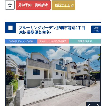
横山台店 徒歩7分 ​・セブンイレブン相模原横山1丁目
見学予約・資料請求
特設サイト
店 徒歩2分
◇ブルーミングガーデンのこだわり◇
【全棟自社一貫体制】
・誰が、何をしたか。が明確だからこそ、お客様の安心に繋が
ります。
・東栄住宅では、お引渡し後最大10回の無料定期点検と、60年
・設計、施工、営業が互いに協力しあい、最良のプランを提供
間の品質保証を実施。お引渡しからが本当のお付き合いだと考
ブルーミングガーデン那覇市楚辺2丁目
いたします。
え、アフターサービスを外部の業者に委託せず、東栄住宅グル
分譲
住宅
3棟-長期優良住宅-
・不要な中間マージンを抑えることで、コストダウンに努めて
ープ「東栄ホームサービス株式会社」にて責任をもって対応い
スマートフォンで見やすい特設サイトはこちら
います。
たします。
https://www.e-blooming.com/bukken/43075016/
3区画販売中／全3区画
みらいエコ住宅2026事業
長期優良住宅
【耐震等級3取得】
・東栄住宅の建物は、国が定めた耐震等級で最高の3を取得。
建築基準法で定められた、｢数百年に一度発生する地震に対し
て、倒壊、崩壊しない。｣という基準から、さらに1.5倍の耐震
力を達成しています。
【住宅性能評価ダブル取得】
・設計住宅性能評価：建物設計段階で、国が認めた第三者機関
が評価しています。
・建設住宅性能評価：評価を受けた図面通りに施工されている
か、建設までに、計4回のチェックが行われます。
図面や書類上だけでなく、現場の施工状況を検査した上で、品
質を保証しています。
【長期優良住宅】