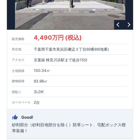
・ミニストップ上尾原市南店（徒歩
分）
6
東栄住宅ブルーミングガーデンのこだわりの家づくり
全棟自社一貫体制
もっと詳しく
◇誰が、何をしたか。が明確だからこそ、お客様の安心に繋が
ります。
4,490万円 (税込)
◇設計、施工、営業が互いに協力しあい、最良のプランを提供
販売価格
いたします。
千葉県千葉市美浜区磯辺３丁目69番69(地番)
所在地
◇不要な中間マージンを抑えることで、コストダウンに努めて
います。
京葉線 検見川浜駅まで徒歩15分
アクセス
耐震等級
3
取得
もっと詳しく
◇国が定めた耐震等級で最高の
3
を取得建築基準法で定められ
100.34㎡
土地面積
た、｢数百年に一度発生する地震に対して、倒壊、崩壊しな
い。｣という基準から、さらに
1.5
倍の耐震力を達成していま
93.98㎡
建物面積
す。
安心の長期優良住宅！
もっと詳しく
3LDK
間取り
◇東栄住宅は、全
7
つの技術基準のうち、
4
つの最高等級を取得
◇
長期優良住宅
とは、｢良い家を作って、きちんと手入れをし
2台
カースペース
て、長く大切に使う｣ことを目的とした認定制度。住宅ローン減
税、固定資産税などの税制優遇を受けられるだけでなく、中古
市場でも、長期優良住宅が有利に働きます。
住宅性能評価ダブル取得！
もっと詳しく
Good!
◇
設計住宅性能評価
：建物設計段階で、国が認めた第三機関が
砂利部分（砂利目地部分を除く）防草シート、宅配ボックス標
評価しております。
準装備！
◇
建設住宅性能評価
：評価を受けた図面通りに施工されている
か、建設までに計
4
回チェックが行われます。図面や書類上だ