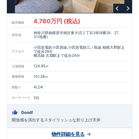
スマートフォンで見やすい特設サイトはこちら
https://www.e-blooming.com/bukken/06075023/
4,780万円 (税込)
販売価格
神奈川県相模原市南区東大沼２丁目3808番26、27、
所在地
31(地番)
小田急電鉄小田原線,小田急電鉄江ノ島線 相模大野駅ま
で徒歩28分
アクセス
横浜線 古淵駅まで徒歩24分
124.95㎡
土地面積
101.28㎡
建物面積
4LDK
間取り
2台
カースペース
Good!
開放感を演出するスタイリッシュな折り上げ天井
物件詳細を見る