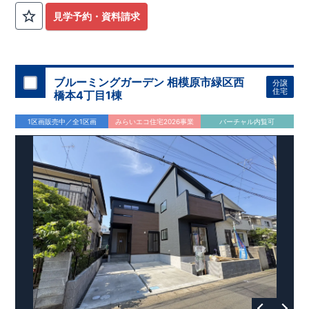
見学予約・資料請求
ブルーミングガーデン 相模原市緑区西
分譲
住宅
橋本4丁目1棟
1区画販売中／全1区画
みらいエコ住宅2026事業
バーチャル内覧可