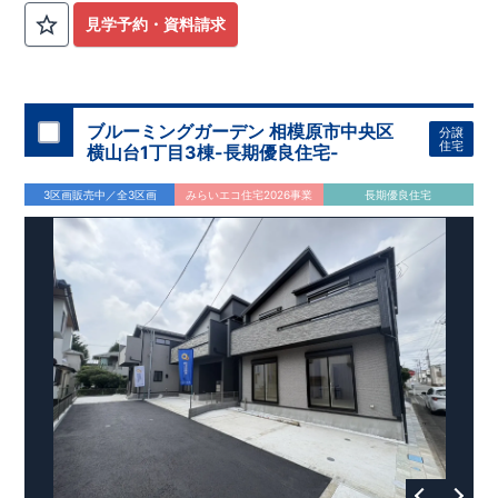
WIC
2
階の各洋室には
2
②
階洋室すべてに
完備の充実収納プラン
見学予約・資料請求
ウォークインクローゼットを設置。
衣類や季節用品、趣味の道
具までしっかり収納でき、居室空間を広く美しく保てます。
家
族それぞれの「しまう場所」が確保された、整理整頓しやすい
間取りです。
パントリ
③
随所に収納を配置した、暮らしやすさ重視の住空間
ブルーミングガーデン 相模原市中央区
分譲
ーや各所の収納スペースなど、日常使いを考えた収納計画。
生
住宅
横山台1丁目3棟-長期優良住宅-
活動線上に収納を配置することで、家事効率もアップ。
物が増
えてもすっきりと暮らせる、収納豊富な住まいです。
3区画販売中／全3区画
みらいエコ住宅2026事業
長期優良住宅
◇
アクセス
◇
​JR
横浜線、
JR
相模線、京王相模原線 「橋本」
駅 徒歩
23
分
◇
ロケーション
◇
・相模原市立二本松小学校 徒歩
14
分
​
・相模原市立相模原中学校 徒歩
18
分
​
・星の子保育園 徒歩
11
分
・
sanwa
西橋本店 徒歩
9
分
・ローソン・スリーエフ二本松一丁目店 徒歩
4
分
【全棟自社一貫体制】
◇
ブルーミングガーデンのこだわり
◇
・誰が、何をしたか。が明確だからこそ、お客様の安心に繋が
ります。
・設計、施工、営業が互いに協力しあい、最良のプラ
ンを提供いたします。
・不要な中間マージンを抑えることで、
コストダウンに努めています。
【耐震等級3
取得】
・東栄住宅
の建物は、国が定めた耐震等級で
3
を取得。建築基準法で定めら
れた、｢数百年に一度発生する地震に対して、倒壊、崩壊しな
い。｣という基準から、さらに
1.5
倍の耐震力を達成していま