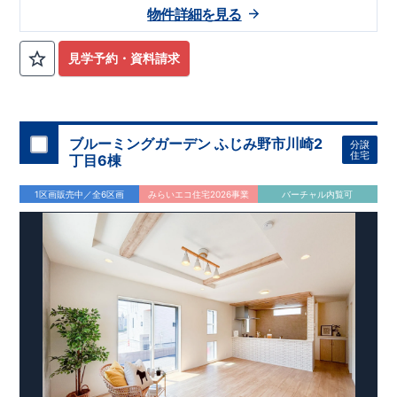
物件詳細を見る
けでなく、「現場の施工状況」を検査した上で、品質を保証し
ております
アフターサポート
もっと詳しく
◇
最大
60
年間の品質保証
、お引渡し後
最大
10
回の無料定期点検
見学予約・資料請求
を実施
◇お引渡しからが本当のお付き合いだと考え、アフターサービ
スを外部の業者に委託せず、東栄住宅グループ「東栄ホームサ
ービス株式会社」にて責任をもって対応いたします。
■
当社こだわりの空間アイディアをショート動画でご紹介して
ブルーミングガーデン ふじみ野市川崎2
分譲
います。
ここをクリック
​
住宅
丁目6棟
気になる！見たい！話を聞きたい！！
大宮営業所へまずはお気軽にお電話ください♪
1区画販売中／全6区画
みらいエコ住宅2026事業
バーチャル内覧可
お電話なら素早くご相談等の日程調整が可能です
【
TEL
：
0120-0038-63
】 （
9:30
～
18:30
火曜、水曜休み）
​
資料請求したい！物件について知りたい！などお気軽にお問合
せくださいませ♪