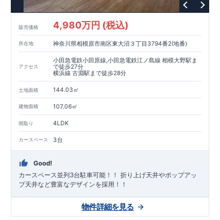
4,980万円 (税込)
販売価格
神奈川県相模原市南区東大沼３丁目3794番2(地番)
所在地
小田急電鉄小田原線,小田急電鉄江ノ島線 相模大野駅ま
で徒歩27分
アクセス
横浜線 古淵駅まで徒歩28分
144.03㎡
土地面積
107.06㎡
建物面積
4LDK
間取り
3台
カースペース
Good!
カースペース並列3台駐車可能！！ ​折り上げ天井やポップアッ
プ天井など豊富なデザインを採用！！
物件詳細を見る