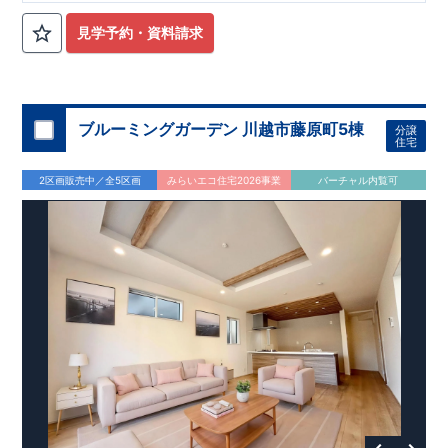
■
オプションではありません！全棟標準搭載
床下換気システ
見学予約・資料請求
ム・ガス衣類乾燥機・食洗器・宅配ボックス・玄関電子キー・
浴室換気乾燥機・防犯ガラス
■
１階廻りの構造材は
防腐・防蟻性
を確保するため、構造用集
成材に
ヒノキ
を使用しております！
ブルーミングガーデン 川越市藤原町5棟
分譲
■
長期優良住宅
もっと詳しく
「いい家を作って、きちんと手
住宅
入れをして、長く大切に使う」という考え方の下、
国が定めた
7
つの厳しい技術基準をクリアした物件だけが認定を受けられる
2区画販売中／全5区画
みらいエコ住宅2026事業
バーチャル内覧可
長期優良住宅。
長期優良住宅として認定を受けるためには、国が定めた下記
7
つ
の技術基準をクリアする必要があります。東栄住宅は全棟でク
リア！①耐震性②劣化対策③維持管理性④住戸面積⑤省エネル
ギー性⑥居住環境⑦維持保全管理
そのほかの魅力として、住宅ローン金利優遇、固定資産税の減
税、中古市場での売却時にも有利です。
■
住宅性能評価ダブル
取得
もっと詳しく
「設計」と「建設」のダブルで性
能を評価されています！図面を第三者機関へ提出します。外部
■
当社こだわりの空間アイディアを
ショート動画
で
評価委員が建設中に
ご紹介しています。
3
回、竣工時に
ここをクリッ
1
回の現場検査が行われま
ク
す。構造の安定・劣化の軽減・維持管理への配慮・温熱環境・
エネルギー消費量の必須
4
分野、空気環境で、最高等級取得！
■
耐震等級
3
もっと詳しく
東栄住宅の建物は、国が定めた耐
震最高等級
3
を取得。建築基準法に定められた、｢数百年に一度
発生する地震に対して、倒壊、崩壊しない｣という基準から、さ
らに
1.5
倍の耐震力を達成しています。
■
耐風等級
2
災害時の損