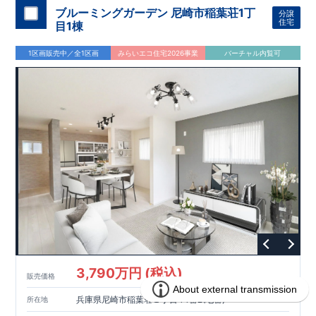
様！周辺には利便施設が点在！
ブルーミングガーデン 尼崎市稲葉荘1丁
分譲
住宅
目1棟
1区画販売中／全1区画
みらいエコ住宅2026事業
バーチャル内覧可
3,790万円 (税込)
販売価格
兵庫県尼崎市稲葉荘１丁目44番2(地番)
所在地