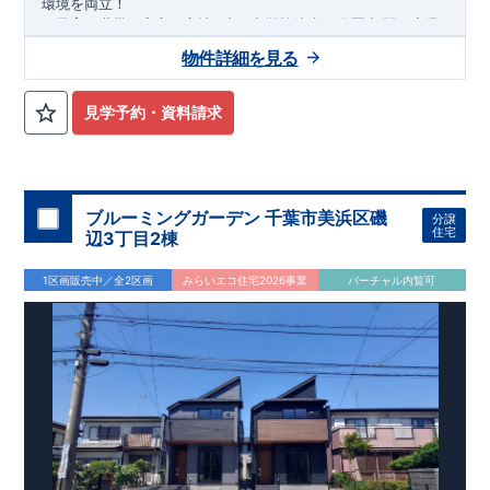
環境を両立！
・子育て世帯も安心の立地♪
小・中学校徒歩
分圏内
駅・商業
10
,
施設・公共施設徒歩圏内
にそろい、毎日の暮らしがスムーズに
物件詳細を見る
♪
・スーパー徒歩
分
ドラックストア・コンビニも徒歩
分圏内
。
4
,
6
忙しい毎日を支える、充実の生活利便性
◎
見学予約・資料請求
・落ち着いた印象の外観デザインを採用。
広々
帖以上＋
LDK17
上部吹抜のある明るく開放的なリビング
は、家族が集まる自然
と心地良い空間です。
全居室収納付き「
（
）
＋カースペ
3
4
LDK
ース２台」
・陽当たり良好地
のゆとりある間取りを実現しました♪
♪あたたかな陽光に包まれる、心地よいすま
いです。
ブルーミングガーデン 千葉市美浜区磯
分譲
・
太陽光パネル搭載
！家計にも環境にやさしくエコな暮らし♪
住宅
辺3丁目2棟
・
食洗器付き
システムキッチンで、毎日の家事負担を軽減◎乾
燥までおまかせで、ゆとりの時間が生まれます♪
1区画販売中／全2区画
みらいエコ住宅2026事業
バーチャル内覧可
・
折上天井・勾配天井を
採用し、奥行きと開放感ある上質な空
間を演出♪
アクセス
「今羽」
駅まで徒歩
分
自転車
分（
㎞）
12
,
5
1,2
「東大宮」
駅まで徒歩
分
自転車
分（
㎞）
17
,
7
1,4
ロケーション
・泰平小学校（徒歩
分）
6
・泰平中学校（徒歩
分）
10
・コモディイイダ東大宮店（徒歩
分）
4
・ウエルシア上尾原市店（
徒歩
分）
5