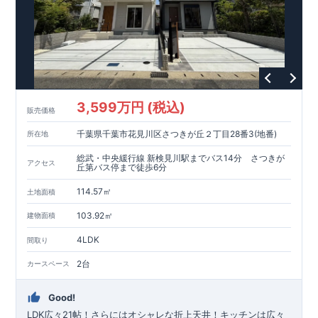
3,599万円 (税込)
販売価格
千葉県千葉市花見川区さつきが丘２丁目28番3(地番)
所在地
総武・中央緩行線 新検見川駅までバス14分 さつきが
アクセス
丘第バス停まで徒歩6分
114.57㎡
土地面積
103.92㎡
建物面積
4LDK
間取り
2台
カースペース
Good!
LDK広々21帖！さらにはオシャレな折上天井！キッチンは広々