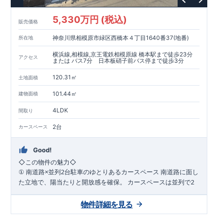
5,330万円 (税込)
販売価格
神奈川県相模原市緑区西橋本４丁目1640番37(地番)
所在地
横浜線,相模線,京王電鉄相模原線 橋本駅まで徒歩23分
アクセス
または バス7分 日本板硝子前バス停まで徒歩3分
120.31㎡
土地面積
101.44㎡
建物面積
4LDK
間取り
2台
カースペース
Good!
◇
この物件の魅力
◇
×
2
南道路に面し
①
南道路
並列
台駐車のゆとりあるカースペース
た立地で、陽当たりと開放感を確保。
カースペースは並列で
2
台駐車可能なため、毎日の出し入れもラクラク。
ご夫婦それぞ
れの車利用はもちろん、来客時にも対応できるゆとりのある住
物件詳細を見る
まいです。