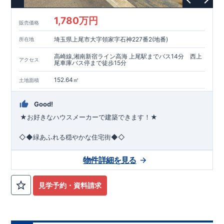
1,780万円
販売価格
埼玉県上尾市大字領家字石神227番2(地番)
所在地
高崎線,湘南新宿ライン高海 上尾駅までバス14分 西上
アクセス
尾車庫バス停まで徒歩15分
152.64㎡
土地面積
Good!
★お好きなハウスメーカーで建築できます！★
◇◆緑あふれる穏やかな住宅街◆◇
●2026年6月下旬引渡予定●
閑静な住宅街に位置し、子育てフ
ァミリーにはピッタリ!
平日休日ご見学可能です!
川越営業所
物件詳細を見る
TEL:049-248-5700
◎JR高崎線、JR湘南新宿ライン
まで
お気軽にお問い合わせ下さい♪
​
『上尾』駅
までバス14
分☆
​ ​
■学校
大石南小学校
・
大石南中学校
■
幼稚園・保育園
星野学
園幼稚園
・
畔吉保育園
■お買い物施設
セイコーマート
・
ビッグ
見学予約・資料請求
エー
・
スギドラッグ
ete
■その他施設
西上尾
郵便局
・
榎本医
院
・
あぜよし公園
ete
広がる青空と緑や花々に彩られた美しい街並み 家族との一体感
を感じられる住まいづくりを追求した家♪ こだわりの設備仕