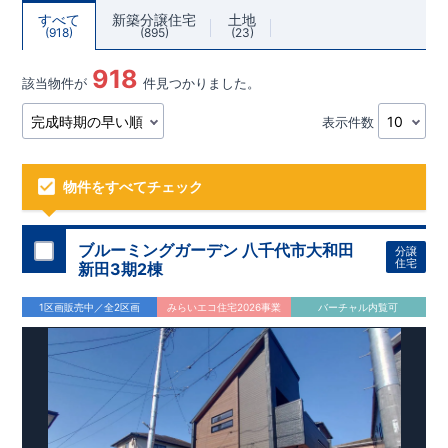
すべて
新築分譲住宅
土地
918
895
23
918
該当物件が
件見つかりました。
表示件数
物件をすべてチェック
ブルーミングガーデン 八千代市大和田
分譲
住宅
新田3期2棟
1区画販売中／全2区画
みらいエコ住宅2026事業
バーチャル内覧可