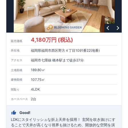
空間
4,180万円 (税込)
販売価格
福岡県福岡市西区野方４丁目1091番22(地番)
所在地
福岡市七隈線 橋本駅まで徒歩27分
アクセス
189.80㎡
土地面積
107.75㎡
建物面積
4LDK
間取り
2台
カースペース
Good!
LDKにスタイリッシュな折上天井を採用！ ​玄関を吹き抜けにす
ることで天井が高くなり視界も抜けるため、開放的な空間を演