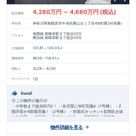
す。
【住宅性能評価ダブル取得】
・設計住宅性能評価：建物設
計段階で、国が認めた第三者機関が評価しています。
・建設住
4,280万円 ～ 4,680万円 (税込)
販売価格
宅性能評価：評価を受けた図面通りに施工されているか、建設
までに、計
4
回のチェックが行われます。
図面や書類上だけで
神奈川県相模原市中央区横山台１丁目4890番24(地番)
所在地
なく、現場の施工状況を検査した上で、品質を保証していま
相模線 南橋本駅まで徒歩22分
す。
【長期優良住宅】
・東栄住宅は国が定める全
7
つの技術基
アクセス
横浜線 相模原駅まで徒歩24分
準をクリアしています。長期優良住宅とは、｢良い家を作って、
きちんと手入れをして、長く大切に使う｣ことを目的とした認定
101.81～134.03㎡
土地面積
制度。住宅ローン減税、固定資産税などの税制優遇を受けられ
99.16～118.41㎡
るだけでなく、中古市場でも、長期優良住宅が有利に働きま
建物面積
す。
【充実のアフターサポート】
3LDK～4LDK
間取り
・東栄住宅では、お引渡し後最大
10
回の無料定期点検と、
60
年
間の品質保証を実施。お引渡しからが本当のお付き合いだと考
1台
カースペース
え、アフターサービスを外部の業者に委託せず、東栄住宅グル
ープ「東栄ホームサービス株式会社」にて責任をもって対応い
Good!
たします。
◇この物件の魅力◇
・小学校まで
徒歩約7分！
​
・全洋室にWIC完備♪（1号棟）
​
・2
階洋室が4部屋完備！（2号棟）
​
・
対面式キッチン×玄関
吹き抜
け
を採用。（3号棟）
​ ​
◇アクセス◇
​ ​
・JR相模線「南橋本」駅
まで徒歩22分
◇ロケーション◇
​・JR横浜線「相模原」駅まで徒歩24分
物件詳細を見る
・相模原市立横山小学校 徒歩7分 ・そうてつ
ローゼン横山台店 徒歩5分 ・サンドラッグ相模原