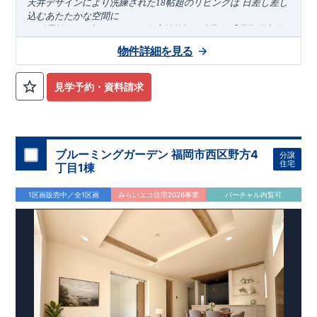
​
天井デザインにより洗練された
18帖超のリビングは
日差し差し
込むあたたかな空間に
＜
耐震等級
3
、省エネ
BELS
、住宅性能評価書取得【
長期優良住
宅】認定＞
物件詳細を見る
●
長期優良住宅認定物件で不動産取得税軽減、住宅ローン控除
​
などの優
■建物完成しました
遇
！
■販売価格
4
,098
万
●耐震等級
円
3
、省エネ
BELS
、住宅性能評価書取得の安心な暮らし
見学予約・資料請求
【アクセス】
西武池袋
■お問い合わせ先■
線 「秋津」駅ま
東栄住宅 所沢営業所
で
​
徒歩24
分
04-2903-6262
​
JR武蔵野
線「新秋
自転車10
分（約1920ｍ）
津」駅ま
定休日：火･水 営業時間 9：30～18：30
で
徒歩23
分
自
転車10
分（約1840ｍ）
ブルーミングガーデン 福岡市西区野方4
分譲
【周辺環境】
住宅
丁目1棟
​
牛沼小学校
約970
m
(
徒歩13分
)
東中学
​​
校 約1470
m
(
徒歩19
分
)
ヤオコー所沢
1区画販売中／全1区画
みらいエコ住宅2026事業
バーチャル内覧可
​
松井店 約310
m(
徒歩4
分
)
所沢第一病
院
約170
m(
徒歩3
分
)
【この物件のおすすめPOINT】
◆
-
住みやすさ重視の設計・設備
-
18帖超のリビングは南面に2
​
ヶ所掃き出し窓を設計。
あたたかな日差し差し込む空間は家
​
◆
族団欒にもぴったりです。
洗練されたデザイン且つ清潔感を
​
◆
保ちやすいフルフラットカウンターの洗面台を採用
将来設計
に合わせて3LDKから4LDKに間取りの変更が可能（別途有償）
◆
折上天井、
ポップアップ天井、勾配天井を採用したこだわり