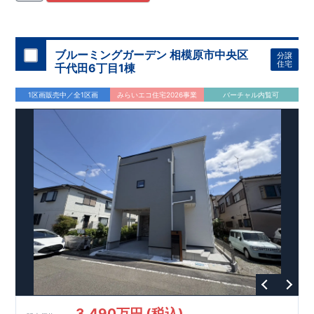
住宅用制震ダンパー/
東栄セーフティダンパー」
・
「地盤改良
工法/R-Evolve
パイル」
・
「宅地開発手法/
簡単に地図から消
せる道」
平日・休日ご内覧可能です！
○
第18
回キッズデザイン
賞
受賞
・
2024
年、東栄住宅
の新たな空間提案
ぜひお気軽にお問い合わせください♪
「マルチエント
ラ
ンス」
西宮営業所
が受賞いたしまし
TEL
：
0798-
ブルーミングガーデン 相模原市中央区
分譲
​
た！
38-1246
○
耐震等級最高
(
定休日：火・水・年末年始
等
級3
・数百年に一度の地震に耐える力
)
住宅
千代田6丁目1棟
の
1.5
倍の耐震性！
・さらに繰り返しの地震に強い
制震
ダンパ
ー
採用で安心！
○
BELS
・エコ住宅としての性能評価を全号棟
1区画販売中／全1区画
みらいエコ住宅2026事業
バーチャル内覧可
が取得しています！
○
住宅性能評価ダブ
ル
取得
・『設計』住
宅性能評価…建物設計段階で、国が認めた第三者機関が評価し
ております。
・『建設』住宅性能評価…評価を受けた図面通
りに施工されているか、建設までに計
4
回チェックが行われま
す。
3,490万円 (税込)