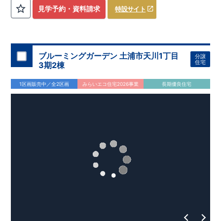
評価しております！ ​ 【
建設
住宅性能評価】
​
第三者機
見学予約・資料請求
特設サイト
関
​◆子育て環境良好！
により、建物完成までに
​
辻小学校
計4回
まで徒歩8分、
の検査が行われます！
内谷中学校
​
​ ◎こ
まで
の住宅の評価
徒歩9分！
​
幼稚園、保育園までは
​
国が定めた
耐震等級で最高の３
徒歩6分
圏内！
を取得！
​
◆
南東側6
地震
に強い
ｍ公道面！
住宅です！
​
陽光降りそそぐ明るい室内！
​
冬は暖かく夏は涼しくて快適♪ 省エネに
​
LDKは
16
帖
！
​
優れた
2（3）LDK
断熱等性能５
の間取りプラン採用！
を取得！
​ ​
その他項目も評価を受けてお
​
​◆こだわりの内装！
​
家
り、
族構成の変化に対応可能な可変型プラン！
性能に特化した
住宅です！
​
全居室
クローゼッ
ブルーミングガーデン 土浦市天川1丁目
分譲
ト付き！ ​
​◆充実した設備！
​
冬でも快適！LDK床暖房標準装
住宅
3期2棟
備♪
​
雨の日でも洗濯物が干せる
室内物干し
​
浴室乾燥暖房機
付き！
​
食洗機
付きシステムキッチン！
​
平日、休日 時間帯
1区画販売中／全2区画
みらいエコ住宅2026事業
長期優良住宅
問わずご案内可能です！
​
お気軽にお問い合わせください！
​
【お問い合わせ】TEL：
048-710-5571
(営業時間 9:30～
18:30 火水定休日)