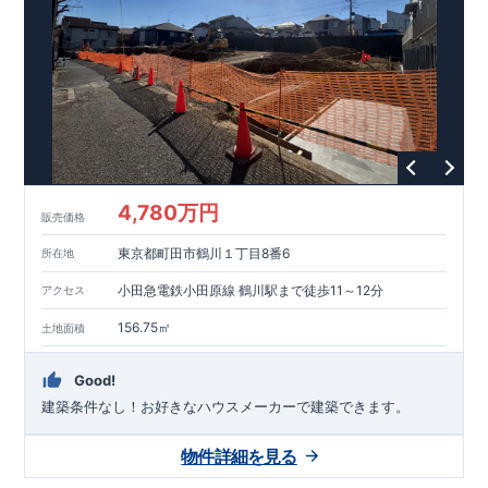
能を評価されています！図面を第三者機関へ提出します。外部
■
当社こだわりの空間アイディアを
ショート動画
で
評価委員が建設中に
ご紹介しています。
3
回、竣工時に
ここをクリッ
1
回の現場検査が行われま
ク
す。構造の安定、劣化の軽減、維持管理への配慮、温熱環境・
エネルギー消費量（断熱等性能）の必須
4
分野、空気環境で、最
高等級取得！
■
耐震等級
3
もっと詳しく
東栄住宅の建物
は、国が定めた耐震最高等級
3
を取得。建築基準法に定められ
た、｢数百年に一度発生する地震に対して、倒壊、崩壊しない｣
という基準から、さらに
1.5
倍の耐震力を達成しています。
■
耐
風等級
2
災害時の損傷の受けにくさを評価されています。建築
基準法に定められている暴風による力（
500
年に
1
度）のさらに
4,780万円
販売価格
1.2
倍の暴風に対しても損傷を生じないことで耐風最高等級
2
を
取得しています。
■
自社一貫体制
もっと詳しく
東栄住宅は土
東京都町田市鶴川１丁目8番6
所在地
地の仕入れ、設計、施工、販売、メンテナンスまで、すべての
プロセスに携わっています。
■
アフターサポート
もっ
小田急電鉄小田原線 鶴川駅まで徒歩11～12分
アクセス
と詳しく
快適に暮らすことができる住宅の品質を長期にわたり
維持するには、定期的な点検を実施することが重要です。
最大
156.75㎡
土地面積
60
年間の保証制度がございます。もちろん、定期点検以外でも
万一不具合が発生した際は対応いたします。
Good!
建築条件なし！​お好きなハウスメーカーで建築できます。
物件詳細を見る