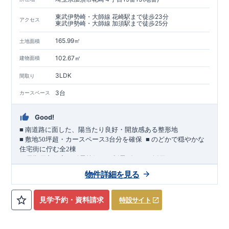
東武伊勢崎・大師線 花崎駅まで徒歩23分
アクセス
東武伊勢崎・大師線 加須駅まで徒歩25分
165.99㎡
土地面積
102.67㎡
建物面積
3LDK
間取り
3台
カースペース
Good!
■
南道路に面した、陽当たり良好・開放感ある整形地
​
■
敷地
50
坪超・カースペース
3
台分を確保
■
のどかで穏やかな
住宅街に佇む全
2
棟
（長期優良住宅／耐震等級３・制震ダンパー採用）
車道
7.0m
南道路
12.0m
（歩道含む・
）に面した、
開放感と陽当
物件詳細を見る
たりに恵まれた立地。
約
12m
超
南北に長い整形地を活かし、
建物南側には
の奥行きが
あり、
採光・通風・プライバシー性にも配慮した敷地計画で
見学予約・資料請求
特設サイト
す。
3
■
買物施設が徒歩圏内
・ローソン 徒歩
分
・ドラッグストアコ
スモス 徒歩約
10
分
・クスリのアオキ 徒歩約
10
分
・ビバモール