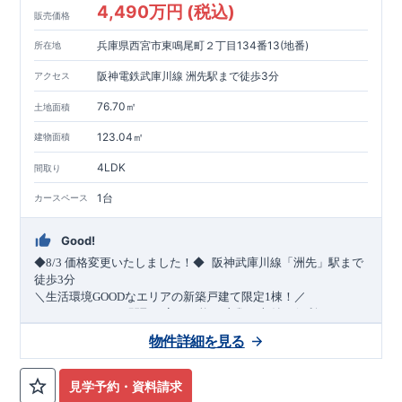
4,490万円 (税込)
販売価格
兵庫県西宮市東鳴尾町２丁目134番13(地番)
所在地
阪神電鉄武庫川線 洲先駅まで徒歩3分
アクセス
76.70㎡
土地面積
123.04㎡
建物面積
4LDK
間取り
1台
カースペース
Good!
​
◆8/3
価格変更いたしました！◆
阪神武庫川線
「洲先」
駅まで
​
徒歩
3
分
＼生活環境
GOOD
なエリアの新築戸建て限定1棟！／
・4
LDK
→5
LDK
へ
間取り変更可能
・衣類の収納に便利な
ウォー
クインクローゼット
・2部屋から行き来できる
続きバルコニー
物件詳細を見る
・デザインと機能性を兼ね備えた
オープンサニタリー
irodori
・
​
リビング全体を見渡せる
・網戸
11万円
(
税込
)
で設置可能！
対面キッチン
（オプション）
・お買い物施設（関西ス
​
ーパー）
↓クリックすると特設ページにジャンプします↓
徒歩10分
(
約787ｍ
)
見学予約・資料請求
2024
年グッドデザイン賞
3
プロジェクト同時受賞
○
・
「木造