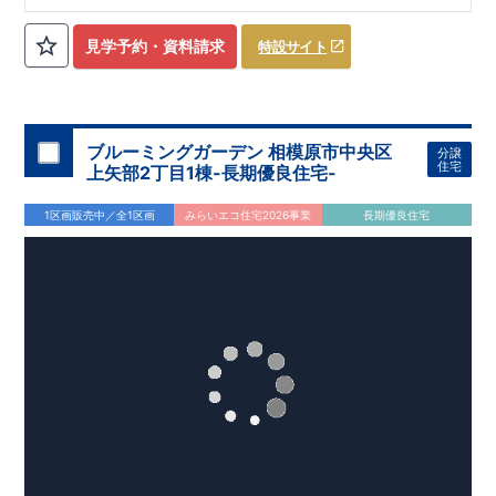
ローゼット】
私服通勤でお洋服をたくさんお持ちの方や、
流行ファッション
見学予約・資料請求
特設サイト
​​
がお好きな方にもおすすめ
♪
【全居室クローゼット完備】
​​
お子様のお洋服の収納にも困らない
☆
【２階の廊下収納】
​
生活感の出る掃除機や、
日用品などのアイテムを目隠し収納が
​​
​
できる
♪
【床下収納】
【大容量シューズクローゼット】
などの、あったらうれしい収納完備
☆
ブルーミングガーデン 相模原市中央区
分譲
,
[2]
対面キッチンには、食洗器搭載
★
住宅
上矢部2丁目1棟-長期優良住宅-
”
”
配膳・後片付け
が便利な
対面キッチン
には、
生活感を感じさせない
ビルトイン食洗器
を搭載
1区画販売中／全1区画
みらいエコ住宅2026事業
長期優良住宅
,
[4]
上部吹抜け
明るく開放的な空間を演出
♪
◎
暮らしに寄り添う住環境
◎
～徒歩圏内～
教育環境
／コンビニ
/
ドラッグストア
／
公園
■周辺環境■
【教育施設】
593m
8
​
せんだん保育園 約
（徒歩
分）
新磯保育園 約
784m
10
715m
9
​
​相陽中
（徒歩
分）
新磯小学校 約
（徒歩
分）
学
m
25
​
校 約2000
（徒歩
分）
【買い物施設】
556m
7
​
ローソン相模原磯部店 約
（徒歩
分）
ファミリーマート
1100m
4
​
座間一丁目店 約
（徒歩
1
分）
ドラッグセイムス座間