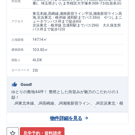
https://www.e-blooming.com/bukken/60075018/
所在地
番)、埼玉県さいたま市桜区大字塚本369-73(住居表示)
東北本線,高崎線,湘南新宿ライン宇須,湘南新宿ライン高
海,京浜東北・根岸線 浦和駅までバス36分 やつしまニ
ュータウンバス停まで徒歩6分
アクセス
京浜東北・根岸線 北浦和駅までバス29分 大久保支所
バス停まで徒歩12分
147.14㎡
土地面積
103.92㎡
建物面積
4LDK
間取り
2台
カースペース
Good!
ゆとりの敷地44坪！
​
整然とした街並みが魅力のこだわりの１
邸！
​ ​ ​
JR東北本線、JR高崎線、
JR湘南新宿ライン、
JR京浜東北・根
岸線「
浦和
」駅までバス36
分
バス停「
やつしまニュー
タウン
」まで徒歩6
分
​ ​
JR京浜東北・根岸線
「
北浦和
」駅までバ
物件詳細を見る
ス29
​◆子育て環境良好！
分
​
大久保小学校
バス停
まで徒歩12分、
「
大久保支所
大久保
」まで徒歩
中学
12分​
校
まで徒歩12分！
​
​◆設計・建設性能評価ｗ取得！
​
幼稚園、保育園までは
​
◎性能評価とは
徒歩20分
圏内！
​​
【
​
◆
設
計
広々とした敷地！
住宅性能評価】
​
​
敷地は
建物設計段階で、国が定めた
44坪超
！
​
LDKは
18
帖
！
​
第三者機
4LDK
の
見学予約・資料請求