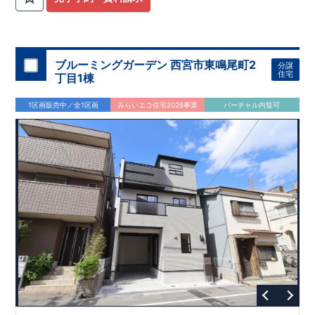
ブルーミングガーデン 西宮市東鳴尾町2
分譲
住宅
丁目1棟
1区画販売中／全1区画
みらいエコ住宅2026事業
バーチャル内覧可