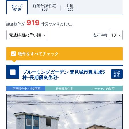
すべて
新築分譲住宅
土地
919
896
23
919
該当物件が
件見つかりました。
表示件数
物件をすべてチェック
ブルーミングガーデン 豊見城市豊見城5
分譲
住宅
棟-長期優良住宅-
1区画販売中／全5区画
長期優良住宅
バーチャル内覧可