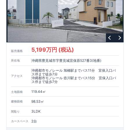
5,199万円 (税込)
販売価格
沖縄県豊見城市字豊見城宜保原527番3(地番)
所在地
沖縄都市モノレール 旭橋駅までバス11分 宜保入口バ
ス停まで徒歩7分
アクセス
沖縄都市モノレール 壺川駅までバス15分 宜保入口バ
ス停まで徒歩7分
119.44㎡
土地面積
98.53㎡
建物面積
3LDK
間取り
2台
カースペース