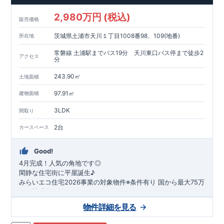
2,980万円 (税込)
販売価格
茨城県土浦市天川１丁目1008番98、109(地番)
所在地
常磐線 土浦駅までバス19分 天川東口バス停まで徒歩2
アクセス
分
243.90㎡
土地面積
97.91㎡
建物面積
3LDK
間取り
2台
カースペース
Good!
4月完成！人気の角地です◎
閑静な住宅街に平屋誕生♪
​みらいエコ住宅2026事業の対象物件※条件有り
​
国
から最大75万
円の補助金が得られます！
​※補助金額より事務手数料として99000 円（税込）及び振込手
物件詳細を見る
数料が差し引かれます。
★魅力的な間取り★
​・
玄関から
直接洗面所・浴室
へアクセスで
きる動線の為、