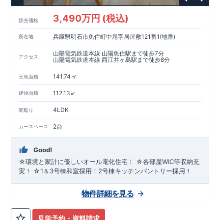
3,490万円 (税込)
販売価格
兵庫県明石市魚住町中尾字居屋敷121番1(地番)
所在地
山陽電気鉄道本線 山陽魚住駅まで徒歩7分
アクセス
山陽電気鉄道本線 西江井ヶ島駅まで徒歩8分
141.74㎡
土地面積
112.13㎡
建物面積
4LDK
間取り
2台
カースペース
Good!
☆環境と家計に優しいオール電化住宅！ ☆各部屋WIC等収納充
実！ ☆1＆3号棟和室採用！2号棟キッチンパントリー採用！
物件詳細を見る
見学予約・資料請求