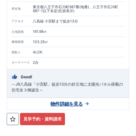
東京都八王子市石川町987番(地番)、八王子市石川町
所在地
987-1以下未定(住居表示)
八高線 小宮駅まで徒歩13分
アクセス
161.98㎡
土地面積
103.29㎡
建物面積
4LDK
間取り
2台
カースペース
Good!
～JR八高線「小宮駅」徒歩13分の好立地に太陽光パネル搭載の
住宅全３棟誕生～
物件詳細を見る
見学予約・資料請求