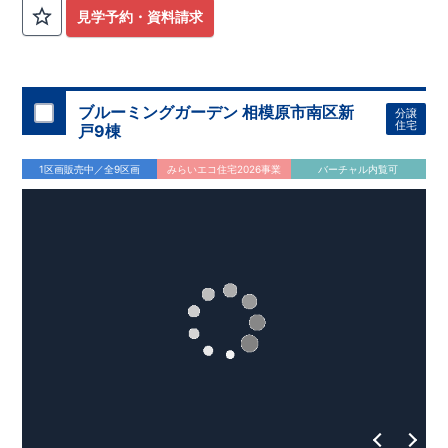
外から帰ってきたお子様も
お部屋を汚さず
に安心です♪
見学予約・資料請求
​・
キッチンには
食器洗い機完備
◎家事の
負担軽減
に！
・キッチン横に
パントリー付き♪
​・オープンサニタリーirodori採用！
​
段差のない
シームアンダーボウル仕様で
お手入れ簡単◎
​・主寝室には
アクセントクロス
使用♪
ブルーミングガーデン 相模原市南区新
分譲
住宅
戸9棟
​↓↓クリックで詳細ご紹介
◆充実の
アフターサポート
◆
1区画販売中／全9区画
みらいエコ住宅2026事業
バーチャル内覧可
​東栄住宅では、お引き渡し後最大4回の無料点検と、最長60年
間の品質保証を実施。
​お引き渡しからが本当のお付き合いだと考え、アフターサービ
スを外部の業者に委託せず、
​東栄住宅グループ「東栄ホームサービス株式会社」にて責任を
もって対応いたします。
​​↓↓クリックで詳細ご紹介
◆
長期優良住宅
【済】◆
​当物件は国から定められた7つの技術基準をクリアした認定住
宅！
​住宅ローンの金利優遇、税金面の優遇が得られるなどの、金銭
的メリットが大きいのも魅力です。
​東栄住宅はパワービルダーで所得数No.1です！