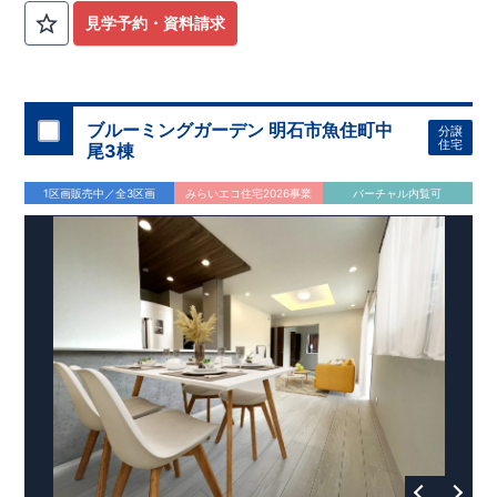
見学予約・資料請求
ブルーミングガーデン 明石市魚住町中
分譲
住宅
尾3棟
1区画販売中／全3区画
みらいエコ住宅2026事業
バーチャル内覧可