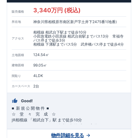
​​↓↓クリックで詳細ご紹介
3,340万円 (税込)
​◆耐震＋制震。
東栄セーフティーダンパー
標準装備◆
販売価格
​大きな揺れから家を守るだけではなく揺れそのものを軽減
神奈川県相模原市南区新戸字土井下2475番1(地番)
所在地
​建築基準法に定められた、「数百年に一度発生する地震に対し
て、倒壊、崩壊しない」
相模線 相武台下駅まで徒歩10分
​という基準から、さらに1.5倍の耐震力を達成しています。
小田急電鉄小田原線 相武台前駅までバス13分 常福寺
アクセス
バス停まで徒歩3分
相模線 下溝駅までバス5分 武井橋バス停まで徒歩4分
注文住宅のような個性あふれる間取り、
​住宅品質を担保しながらも
コストパフォーマンスの高さ
がブル
124.54㎡
土地面積
ーミングガーデンの魅力です。
「ここまでやってこの価格」
をぜひ体験してください。
99.05㎡
建物面積
4LDK
間取り
2台
カースペース
Good!
■
■
新
規
公
開
物
件
☆ 堂 々 完 成 ☆
JR
10
​
相模線
「相武台下」駅
まで
徒歩
分
,
☆
おすすめポイント
☆
[1]
多彩な収納プラン完備
★
【玄関土間収納】
物件詳細を見る
​​
スーツケースやベビーカーの収納にも便利
♪
【ウォークインク