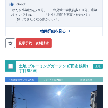
Good!
ゆたか小学校徒歩８分、 豊見城中学校徒歩１０分。通学
しやすいですね。
​ ​ ​ ​
「おうち時間を充実させたい！」
「帰ってきたくなる家がいい！」
「おしゃれなら建売住宅もありかも！」
物件詳細を見る
TEL:098-860-2201
（火・水曜日定休日、年末年始休み）
■
オプションではありません！全棟標準搭載
床下換気システ
見学予約・資料請求
ム・ガス衣類乾燥機・食洗器・宅配ボックス・玄関電子キー・
浴室換気乾燥機・防犯ガラス
■
１階廻りの構造材は
防腐・防蟻性
を確保するため、構造用集
成材に
ヒノキ
を使用しております！
土地 ブルーミングガーデン 町田市鶴川1
土地
■
長期優良住宅
もっと詳しく
「いい家を作って、きちんと手
丁目5区画
入れをして、長く大切に使う」という考え方の下、
国が定めた
7
つの厳しい技術基準をクリアした物件だけが認定を受けられる
1区画販売中／全5区画
バーチャル内覧可
最終１区画
長期優良住宅。
長期優良住宅として認定を受けるためには、国が定めた下記
7
つ
の技術基準をクリアする必要があります。東栄住宅は全棟でク
リア！①耐震性②劣化対策③維持管理性④住戸面積⑤省エネル
ギー性⑥居住環境⑦維持保全管理
そのほかの魅力として、住宅ローン金利優遇、固定資産税の減
税、中古市場での売却時にも有利です。
■
住宅性能評価ダブル
取得
もっと詳しく
「設計」と「建設」のダブルで性