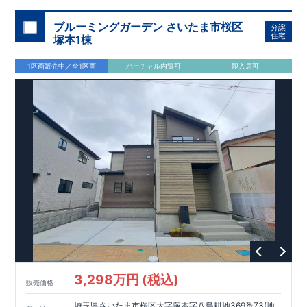
加須 徒歩
13
分
間取りのポイント
ブルーミングガーデン さいたま市桜区
分譲
LDK
約
19.5
帖
​陽当たりよく開放
■ 1
号棟
のゆとりあるリビング
住宅
塚本1棟
感があります。
■
共通
1区画販売中／全1区画
バーチャル内覧可
即入居可
・主寝室は将来仕切れる可変型プラン
・
2
階洋室
2
部屋にウォー
クインクローゼット設置
住宅設備のポイント
■
太陽光発電（フラットプラン）採用
月額サービス料
0
円で利用可
能
■
ホテルライクで実用的な洗面空間
（
オープンサニタリーirodori
/
詳細ページへ）
家計にやさしい住宅性能
■
長期優良住宅
住宅ローン控除額の優遇、
固定資産税の減額期間
延長など
税制面でのメリットが受けられます。
■
耐震等級
３
＋
制震ダンパー
建築基準法の
1.5
倍の耐震性。
地震保
険の割引（最大
50
％）対象です。
​ ​
​
現地のご案内・資料請求 受付中
■完成済みにつき、
実際の
​
​
建物・設備・間取りを
現地にてご確認いただけます。
ま
ずはお気軽にお問い合わせください。
3,298万円 (税込)
TEL
：
0120-44-1081
販売価格
（
9:30
～
18:30
／火水曜休み）
スマートフォンで見やすい特設サイトはこちら
埼玉県さいたま市桜区大字塚本字八島耕地369番73(地