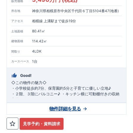
販売価格
神奈川県相模原市中央区千代田６丁目5104番47(地番)
所在地
相模線 上溝駅まで徒歩19分
アクセス
80.41㎡
土地面積
114.42㎡
建物面積
4LDK
間取り
1台
カースペース
Good!
◇
この物件の魅力
◇
・
小学校徒歩約
7
分、保育園約
5
分と子育てに優しい立地♪
・２階、３階にバルコニー♪
・キッチン横に可動棚付きの収納
完備。
・家族で過ごすこともできるワイドバルコニー完備。
◇
アクセ
物件詳細を見る
ス
◇
JR
相模線「上溝」駅
徒歩
19
分
◇
ロケーション
◇
・相模原市立星が丘小学校
徒歩
7
分
・オーケ
ー相模原店
徒歩
4
分
・業務スーパー相
見学予約・資料請求
模原店
徒歩
12
分
・やまうち医院 徒歩
4
分
・セブン
イレブン星ヶ丘店 徒歩
4
分