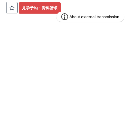
公園も身近にあり、快適な新生活が始められます♪
見学予約・資料請求
​◇アクセス◇
​・JR横浜線「矢部」駅まで徒歩22分
◇ロケーション◇
・相模原市立大野北小学校 徒歩22分
ブルーミングガーデン 豊田市山之手9丁
分譲
・コープときわ店 徒歩9分
住宅
目1棟
・フードワン淵野辺店 徒歩20分
​・セブンイレブン町田常盤店 徒歩11分
1区画販売中／全1区画
みらいエコ住宅2026事業
バーチャル内覧可
◇ブルーミングガーデンのこだわり◇
【全棟自社一貫体制】
・誰が、何をしたか。が明確だからこそ、お客様の安心に繋が
ります。
・設計、施工、営業が互いに協力しあい、最良のプランを提供
いたします。
・不要な中間マージンを抑えることで、コストダウンに努めて
います。
【耐震等級3取得】
・東栄住宅の建物は、国が定めた耐震等級で最高の3を取得。
建築基準法で定められた、｢数百年に一度発生する地震に対し
て、倒壊、崩壊しない。｣という基準から、さらに1.5倍の耐震
力を達成しています。
【住宅性能評価ダブル取得】
・設計住宅性能評価：建物設計段階で、国が認めた第三者機関