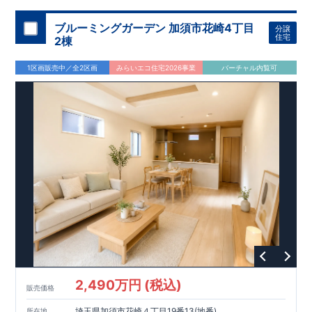
ブルーミングガーデン 加須市花崎4丁目
分譲
住宅
2棟
1区画販売中／全2区画
みらいエコ住宅2026事業
バーチャル内覧可
2,490万円 (税込)
販売価格
埼玉県加須市花崎４丁目19番13(地番)
所在地