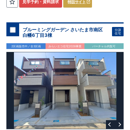
​
3（4）
​◆設計・建設性能評価ｗ取得！
LDK～4LDK
の間取りプラン採用！
​
◎性能評価とは
​
​◆こだわりの内
​​
【
設計
見学予約・資料請求
特設サイト
住宅性能評価】
装！
​
2階洋室のうち一室は
​
建物設計段階で、国が定めた
開放的な勾配天井
！
​
全居室
第三者機関
クロ
が評価しております！ ​ 【
ーゼット付き！ ​ リビングはおしゃれな
建設
住宅性能評価】
折上天井
​
♪
​
​◆充実し
第三者
機関
た設備！
により、建物完成までに
​
雨の日でも洗濯物が干せる
計4回
の検査が行われます！
室内物干し
​
浴室乾燥
​
​ ◎
この住宅の評価
暖房機
付き！
​
​
国が定めた
食洗機
付きシステムキッチン！
耐震等級で最高の３
​
平日、休日
を取得！
地
震に強い
時間帯問わずご案内可能です！
住宅です！
​
冬は暖かく夏は涼しくて快適♪ 省エネ
​
お気軽にお問い合わせくださ
ブルーミングガーデン さいたま市南区
分譲
に優れた
い！
​
【お問い合わせ】TEL：
断熱等性能５
を取得！
048-710-5571
​ ​
その他項目も評価を受けて
(営業時間 9:30～
住宅
白幡6丁目3棟
おり、
18:30 火水定休日)
性能に特化した
住宅です！
2区画販売中／全3区画
みらいエコ住宅2026事業
バーチャル内覧可