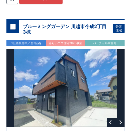
関
間取りプラン採用！
が評価しております！ ​ 【
​
​◆こだわりの内装！
建設
住宅性能評価】
​
2階洋室のうち一
​
第三
者機関
室は
開放的な勾配天井
により、建物完成までに
！
​
全居室
計4回
クローゼット付き！ ​ リビ
の検査が行われます！
​
​
◎この住宅の評価
ングはおしゃれな
​
折上天井
国が定めた
♪
​
​◆充実した設備！
耐震等級で最高の３
​
雨の日でも
を取得！
地震に強い
洗濯物が干せる
住宅です！
室内物干し
​
冬は暖かく夏は涼しくて快適♪ 省エ
​
浴室乾燥暖房機
付き！
​
食洗機
ネに優れた
付きシステムキッチン！
断熱等性能５
を取得！
​ ​
平日、休日 時間帯問わずご案内可
​ ​
その他項目も評価を受け
ブルーミングガーデン 川越市今成2丁目
分譲
ており、
能です！
性能に特化した
​
お気軽にお問い合わせください！
住宅です！
​
【お問い合わせ】
住宅
3棟
TEL：
048-710-5571
(営業時間 9:30～18:30 火水定休日)
1区画販売中／全3区画
みらいエコ住宅2026事業
バーチャル内覧可