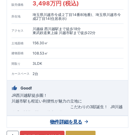
3,498万円 (税込)
販売価格
埼玉県川越市今成２丁目14番8(地番)、埼玉県川越市今
所在地
成2丁目14(住居表示)
川越線 西川越駅まで徒歩18分
アクセス
東武鉄道東上線 川越市駅まで徒歩22分
156.30㎡
土地面積
108.53㎡
建物面積
3LDK
間取り
2台
カースペース
Good!
JR西川越駅徒歩圏！
川越市駅も程近い利便性が魅力の立地に
​
こだわりの3邸誕生！
​
JR川越
線「
西川越
」駅まで徒歩18
分
​
​◆子育て環境良好！
​
今成小学校
自転車約6分（約1430ｍ）
まで徒歩9分、
富士見中学校
​ ​
物件詳細を見る
東武東上線「
まで徒歩24分！
川越市
​
幼稚園、保育園までは
」駅まで徒歩22
分
​
徒歩3分
圏内！
​
◆
広々とした敷地！
​
敷地は
34～40坪超
自転車約7分（約1740ｍ）
！
​
LDKは
16～19
帖
！
​