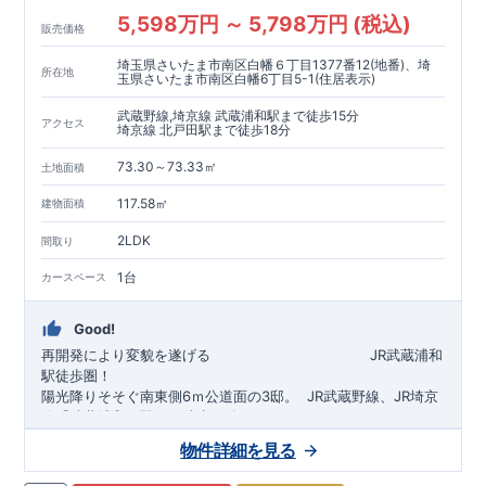
5,598万円 ～ 5,798万円 (税込)
販売価格
埼玉県さいたま市南区白幡６丁目1377番12(地番)、埼
所在地
玉県さいたま市南区白幡6丁目5-1(住居表示)
武蔵野線,埼京線 武蔵浦和駅まで徒歩15分
アクセス
埼京線 北戸田駅まで徒歩18分
73.30～73.33㎡
土地面積
117.58㎡
建物面積
2LDK
間取り
1台
カースペース
Good!
再開発により変貌を遂げる
​
JR武蔵浦和
駅徒歩圏！
陽光降りそそぐ南東側6ｍ公道面の3邸。
​
JR武蔵野線、JR埼京
線「
武蔵浦和
」駅まで徒歩15
分
​
自転車で約5分
物件詳細を見る
​◆設計・建設性能評価ｗ取得！
JR埼京線
「
北戸田
​
」駅まで徒歩18分​
◎性能評価とは
​​
​
【
設計
住
宅性能評価】
​
建物設計段階で、国が定めた
自転車で約6分
第三者機関
が