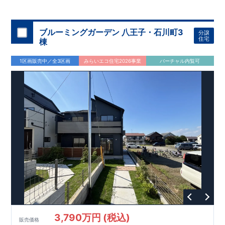
◇
ブルーミングガーデンのこだわり
◇
【全棟自社一貫体制】
・誰が、何をしたか。が明確だからこそ、お客様の安心に繋が
ります。
・設計、施工、営業が互いに協力しあい、最良のプラ
ブルーミングガーデン 八王子・石川町3
分譲
ンを提供いたします。
・東栄住宅では、お引渡し後最大
・不要な中間マージンを抑えることで、
10
回の無料定期点検と、
60
年
住宅
棟
コストダウンに努めています。
間の品質保証を実施。お引渡しからが本当のお付き合いだと考
【耐震等級3
取得】
・東栄住宅
の建物は、国が定めた耐震等級で
え、アフターサービスを外部の業者に委託せず、東栄住宅グル
3
を取得。建築基準法で定め
1区画販売中／全3区画
みらいエコ住宅2026事業
バーチャル内覧可
られた、｢数百年に一度発生する地震に対して、倒壊、崩壊しな
ープ「東栄ホームサービス株式会社」にて責任をもって対応い
い。｣という基準から、さらに
たします。
1.5
倍の耐震力を達成していま
す。
【住宅性能評価ダブル取得】
・設計住宅性能評価：建物
設計段階で、国が認めた第三者機関が評価しています。
・建設
住宅性能評価：評価を受けた図面通りに施工されているか、建
設までに、計
4
回のチェックが行われます。
図面や書類上だけ
でなく、現場の施工状況を検査した上で、品質を保証していま
す。
【充実のアフターサポート】
3,790万円 (税込)
販売価格