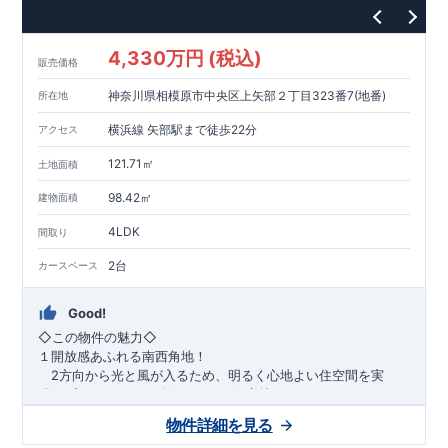
1200m
15
​
店 約
（徒歩
分）
たからやフレサ磯部店 約
1400m
18
【その他施設】
（徒歩
分）
550m
7
​
根岸台公園 約
（徒歩
分）
下磯部東子どもの広場 約
4,330万円 (税込)
757m
10
​
772m
10
​
販売価格
（徒歩
分）
新戸診療所 約
（徒歩
分）
相模原
900m
12
​
磯部郵便局 約
（徒歩
分）
磯部クリニック 約
神奈川県相模原市中央区上矢部２丁目323番7(地番)
所在地
948m
12
​
■
東栄住宅の家作り■
（徒歩
分）
■
ブルーミングガーデンのこだわり
■
​↑
↑ ​
■
​
各タイトルをクリック
長期優良住宅取得
【国が定めた７つ
横浜線 矢部駅まで徒歩22分
アクセス
​
​
の技術基準をクリア
☆
】
１
耐久性
/
２劣化対策
/
３維持管理性
４
住宅面積
/
５省エネルギー性
/
６
居住環境
/
７
維持保全管理
121.71㎡
土地面積
​
■
住宅性能評価ダブル取得
スマートフォンで見やすい特設サイ
​
トはこちら
★
物件のご案内は、
事前予約
が
オススメ
です
☆
98.42㎡
建物面積
​
​
スムーズにご案内が可能
♪
お気軽にお問い合わせください
♪
お
4LDK
TEL:0120-07-1081​
間取り
​
​
問い合わせお待ちしております
☆
※
未完成の
場合は、現地確認の他に
近くにある同仕様の完成物件をご案内
2台
カースペース
致します。
Good!
​◇この物件の魅力◇
１開放感あふれる南西角地！
2方向から光と風が入るため、明るく心地よい住空間を実
現。プライバシーも確保しやすい好立地です♪
​２
自然と利便が両立するロケーション！
物件詳細を見る
最寄りの矢部駅まで徒歩22分で、駅利用も可能。生活施設や