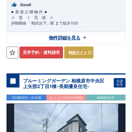
Good!
■
■
新
規
公
開
物
件
☆ 堂 々 完 成 ☆
JR
10
​
相模線
「相武台下」駅
まで
徒歩
分
,
☆
おすすめポイント
☆
[1]
多彩な収納プラン完備
★
【玄関土間収納】
物件詳細を見る
​​
スーツケースやベビーカーの収納にも便利
♪
【ウォークインク
ローゼット】
私服通勤でお洋服をたくさんお持ちの方や、
流行ファッション
見学予約・資料請求
特設サイト
​​
がお好きな方にもおすすめ
♪
【全居室クローゼット完備】
​​
お子様のお洋服の収納にも困らない
☆
【２階の廊下収納】
​
生活感の出る掃除機や、
日用品などのアイテムを目隠し収納が
​​
​
できる
♪
【床下収納】
【大容量シューズクローゼット】
などの、あったらうれしい収納完備
☆
ブルーミングガーデン 相模原市中央区
分譲
,
[2]
対面キッチンには、食洗器搭載
★
住宅
上矢部2丁目1棟-長期優良住宅-
”
”
配膳・後片付け
が便利な
対面キッチン
には、
生活感を感じさせない
ビルトイン食洗器
を搭載
1区画販売中／全1区画
みらいエコ住宅2026事業
長期優良住宅
,
[4]
上部吹抜け
明るく開放的な空間を演出
♪
◎
暮らしに寄り添う住環境
◎
～徒歩圏内～
教育環境
／コンビニ
/
ドラッグストア
／
公園
■周辺環境■