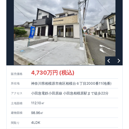
ります。
・設計、施工、営業が互いに協力しあい、最良のプラ
ンを提供いたします。
・東栄住宅では、お引渡し後最大
・不要な中間マージンを抑えることで、
10
回の無料定期点検と、
60
年
コストダウンに努めています。
間の品質保証を実施。お引渡しからが本当のお付き合いだと考
【耐震等級3
取得】
・東栄住宅
の建物は、国が定めた耐震等級で
え、アフターサービスを外部の業者に委託せず、東栄住宅グル
3
を取得。建築基準法で定め
られた、｢数百年に一度発生する地震に対して、倒壊、崩壊しな
ープ「東栄ホームサービス株式会社」にて責任をもって対応い
い。｣という基準から、さらに
たします。
1.5
倍の耐震力を達成していま
す。
【住宅性能評価ダブル取得】
・設計住宅性能評価：建物
設計段階で、国が認めた第三者機関が評価しています。
・建設
住宅性能評価：評価を受けた図面通りに施工されているか、建
設までに、計
4
回のチェックが行われます。
図面や書類上だけ
でなく、現場の施工状況を検査した上で、品質を保証していま
す。
【長期優良住宅】
・東栄住宅は国が定める全
7
つの技術基
準をクリアしています。長期優良住宅とは、｢良い家を作って、
4,730万円 (税込)
きちんと手入れをして、長く大切に使う｣ことを目的とした認定
販売価格
制度。住宅ローン減税、固定資産税などの税制優遇を受けられ
神奈川県相模原市南区相模台６丁目2000番11(地番)
るだけでなく、中古市場でも、長期優良住宅が有利に働きま
所在地
す。
【充実のアフターサポート】
小田急電鉄小田原線 小田急相模原駅まで徒歩22分
アクセス
112.10㎡
土地面積
98.96㎡
建物面積
4LDK
間取り