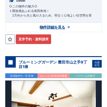
Good!
​◇この物件の魅力◇
１開放感あふれる南西角地！
2方向から光と風が入るため、明るく心地よい住空間を実
現。プライバシーも確保しやすい好立地です♪
​２
自然と利便が両立するロケーション！
物件詳細を見る
最寄りの矢部駅まで徒歩22分で、駅利用も可能。生活施設や
公園も身近にあり、快適な新生活が始められます♪
見学予約・資料請求
​◇アクセス◇
​・JR横浜線「矢部」駅まで徒歩22分
◇ロケーション◇
・相模原市立大野北小学校 徒歩22分
ブルーミングガーデン 豊田市山之手9丁
分譲
・コープときわ店 徒歩9分
住宅
目1棟
・フードワン淵野辺店 徒歩20分
​・セブンイレブン町田常盤店 徒歩11分
1区画販売中／全1区画
みらいエコ住宅2026事業
バーチャル内覧可
◇ブルーミングガーデンのこだわり◇
【全棟自社一貫体制】
・誰が、何をしたか。が明確だからこそ、お客様の安心に繋が
ります。
・設計、施工、営業が互いに協力しあい、最良のプランを提供
いたします。
・不要な中間マージンを抑えることで、コストダウンに努めて