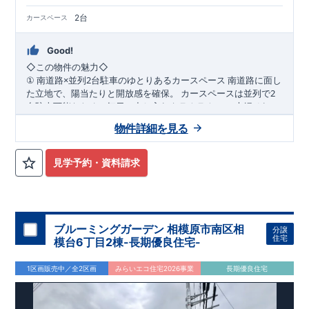
2台
カースペース
Good!
◇
この物件の魅力
◇
×
2
南道路に面し
①
南道路
並列
台駐車のゆとりあるカースペース
2
た立地で、陽当たりと開放感を確保。
カースペースは並列で
台駐車可能なため、毎日の出し入れもラクラク。
ご夫婦それぞ
WIC
2
れの車利用はもちろん、来客時にも対応できるゆとりのある住
2
階の洋室にはウォーク
②
階洋室に
完備の充実収納プラン
物件詳細を見る
まいです。
インクローゼットを設置。
衣類や季節用品、趣味の道具までし
っかり収納でき、居室空間を広く美しく保てます。
家族それぞ
れの「しまう場所」が確保された、整理整頓しやすい間取りで
パントリ
③
随所に収納を配置した、暮らしやすさ重視の住空間
見学予約・資料請求
す。
ーや各所の収納スペースなど、日常使いを考えた収納計画。
生
活動線上に収納を配置することで、家事効率もアップ。
物が増
えてもすっきりと暮らせる、収納豊富な住まいです。
​
◇
アクセス
◇
​JR
横浜線 「相模原」駅 バス
13
分
バス停「光が
丘三丁目」まで徒歩
6
分
JR
相模線 「上溝」駅まで徒歩
23
分
◇
ロケーション
◇
ブルーミングガーデン 相模原市南区相
分譲
・相模原市立陽光台小学校 徒歩
15
分
​
住宅
模台6丁目2棟-長期優良住宅-
・相模原市立緑が丘中学校 徒歩
12
分
​
・虹ヶ丘幼稚園 徒歩
5
分
・グルメシティ光が丘店 徒歩
10
分
1区画販売中／全2区画
みらいエコ住宅2026事業
長期優良住宅
・ファミリーマート相模原陽光台五丁目店 徒歩
5
分
◇
ブルーミングガーデンのこだわり
◇
【全棟自社一貫体制】
・誰が、何をしたか。が明確だからこそ、お客様の安心に繋が