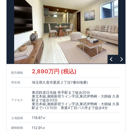
曜日）
営業時間／9：30～18：30
​
​ ​
GOOD DESIGN AWARD2024
​
東栄住宅​
は、この度2024年度
グッドデザイン賞を3プロジェクト同時受賞いたしました。
木造住宅用制震ダンパー / 東栄セーフティダンパー
地盤改
良工法 / R-Evolve パイル
宅地開発手法 / 簡単に地図から
消せる道
2,890万円 (税込)
販売価格
埼玉県久喜市栗原２丁目7番6(地番)
所在地
東武鉄道日光線 幸手駅まで徒歩20分
東北本線,湘南新宿ライン宇須,東武伊勢崎・大師線 久喜
駅まで徒歩33分
アクセス
東北本線,湘南新宿ライン宇須,東武伊勢崎・大師線 久喜
駅までバス10分 青葉4丁目バス停まで徒歩4分
118.87㎡
土地面積
112.91㎡
建物面積