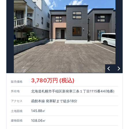
干せます♪ ​ ​ ​​＜設備・仕様＞ ​​■玄関ドア…タグキーやスマート
東栄ホームサービス株式会社
□ 構造の安定 (耐風等級2・耐震等級3) □ 劣化の軽減 (劣化対
なら、
​エアコン・フロアコーティ
フォン​アプリで開閉可能仕様です♪
ング・カーテンレール・カップボード・TVアンテナ 等もご紹
策等級3) □ 維持管理への配慮 (維持管理対策等級3) □ 空気環
快適に長く住める住宅
​■玄関収納…便利な全身鏡のついた、コの字収納がございます♪
介可能！
境 (ホルムアルデヒド発散等級3)
【長期優良住宅】
■国の定める7つの技術基準をクリア ■税制
​​■
ウェブカタログはこちら→​<
ZEH水準の断熱性能
優遇あり
浴室…浴室暖房換気乾燥機付き！壁面にアクセントカラーを
【東栄セーフティーダンパー標準装備】
各種カタログ｜ブルーミングリフ
■制震ダンパ
施したオシャレな浴室空間です♪
ォーム
□ 断熱等性能等級5～6 □ 一次エネルギー消費量等級6～8 ​□
ーで振れ幅を大幅に低減、繰り返す地震に強い『耐震+制震』
>
​ ​ ​◇アクセス◇ ・小田急小田原線「本厚木」駅までバス３６
第三者評価BELS実施
技術 ■メンテナンスフリー
現地案内予約受付中
詳細やご見学など、お気軽にお問合せ下さ
分、 ​「まつかげ台」バス停歩３分
い♪
東栄住宅 港南台営業所 TEL:0120-29-1081
3,780万円 (税込)
販売価格
北海道札幌市手稲区新発寒三条１丁目1115番44(地番)
所在地
函館本線 発寒駅まで徒歩18分
アクセス
145.88㎡
土地面積
108.06㎡
建物面積