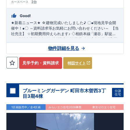
2台
カースペース
Good!
☆建物完成いたしました
♪
★
新着ニュース
★
〇
●
現地見学会開
～資料請求等お気軽にお問い合わせください～
催中！
●
〇
【当
社売主】
☆
初期費用抑えられます
♪
◇相鉄本線
「瀬谷
」駅徒歩
​
​
１９分♪
★☆
当社自慢の魅力溢れる間取り
◇全区画３９坪越えの新規分譲地
&
設備
!
暮らしやすく長く愛さ
◇教育施設が徒歩圏
​
内です
れる安心住まい
♪
◇都内へのアクセス良好
☆★
◇
使い勝手の良い多彩な間取り
◇
物件詳細を見る
・開放感を演出するスタイリッシュな間取り
【勾配天井・折り
上げ天井】
・ 吹き抜けにより明るく開放的なLDKとなってお
ります（5号棟）
【吹き抜け天井】
◇
実際に生活した時に便利
見学予約・資料請求
特設サイト
◇
≪
・ちょっとした収納に
ブルーミングガーデンのこ
【収納スペース・各居室クローゼット
だ
わ
り
≫
←
各タイトルをクリッ
完備】
・リビングや廊下に収納を多数配置!時間短縮ができ主
・『設計』住宅性能評価
‥‥
建物
ク
!!
■
住宅性能評価ダブ
ル
取
得
!
婦に嬉しい
設計段階で、国が認めた第三機関が評価しております。
【食器洗い乾燥機】
・寒い冬や梅雨の季節に大活
・『建
躍！
設』住宅性能評価
スマートフォンで見やすい特設サイトはこちら
【浴室乾燥暖房機】
‥‥
評価を受けた図面通りに施工されている
か、建設までに計
https://www.e-blooming.com/bukken/51775003/
回チェックが行われます。
・図面や書類上
4
ブルーミングガーデン 町田市木曽西3丁
分譲
だけでなく、「現場の施工状況」を検査した上で、品質を保証
住宅
目3期4棟
しております。
・誰が何をやったかが明確
■
全棟自社一
貫
体
制
!
だからこそ、お客様の安心に繋がります。
・設計、施工、営業
1区画販売中／全4区画
みらいエコ住宅2026事業
東京ゼロエミ住宅
が協力しあい、最良のプランをご提供いたします。
・不要な中
間マージンを抑える事で、コストダウンに努めております。