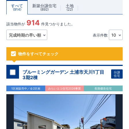
すべて
新築分譲住宅
土地
914
892
22
914
該当物件が
件見つかりました。
表示件数
物件をすべてチェック
ブルーミングガーデン 土浦市天川1丁目
分譲
住宅
3期2棟
1区画販売中／全2区画
みらいエコ住宅2026事業
長期優良住宅