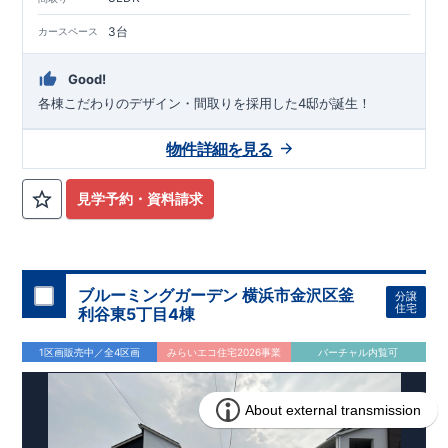
3台
カースペース
Good!
各棟こだわりのデザイン・間取りを採用した4邸が誕生！
物件詳細を見る
見学予約・資料請求
ブルーミングガーデン 横浜市金沢区釜
分譲
住宅
利谷東5丁目4棟
1区画販売中／全4区画
みらいエコ住宅2026事業
バーチャル内覧可