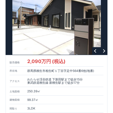
,
​
[3]
浴室暖房乾燥機
雨の日や花粉の時期のお洗濯も安心！！
,
​
[4]
インナーバルコニー
広々インナーバルコニーは天候に左右
されずに利用可能♪
,
​
​
[5]
折上げ天井
主寝室には間接照明付折上天井仕上げで
ワンラ
ンク上の空間を演出♪
​
​
◎
暮らしに寄り添う住環境
◎
～徒歩圏内～
教育環境
／コンビ
​
​
ニ
/
ドラッグストア
／
公園
■周辺環境■
【教育施設】
715m
9
​
上和田小学校 約
（徒歩
分）
上和田中学校 約
1100m
14
（徒歩
分）
792m
​
【買い物施設】
セブンイレブン横浜上飯田南店 約
（徒
10
1000m
13
​
​
歩
分）
オーケー大和上和田店 約
（徒歩
分）
クリ
1400m
18
​
エイト
S
・
D
大和上和田店 約
（徒歩
分）
イオン大和
​
1600m
20
550m
7
​
​
店 約
【その他施設】
（徒歩
宮久保公園 約
分）
（徒歩
分）
上飯田クロ
2,090万円 (税込)
750m
10
​
販売価格
ーバー公園 約
（徒歩
分）
石垣内科小児科医院 約
1200m
15
1300m
17
​
（徒歩
分）
南大和病院 約
（徒歩
分）
群馬県桐生市相生町１丁目字足中564番6他(地番)
所在地
​ ​
​↑
​
​
■
東栄住宅の家作り■
■
ブルーミングガーデンのこだわり
■
各
↑
■
​
タイトルをクリック
長期優良住宅取得
わたらせ渓谷鉄道 下新田駅まで徒歩15分
アクセス
【国が定めた７つの技術基準をクリア
☆
】
１
耐久性
/
２劣化対
東武鉄道桐生線 新桐生駅まで徒歩17分
策
/
３維持管理性
４
住宅面積
/
５省エネルギー性
/
６
居住環境
/
７
維
​
​
250.39㎡
持保全管理
■
住宅性能評価ダブル取得
スマートフォンで見やす
土地面積
​
​
​
い特設サイトはこちら
スムーズにご案内が可能
★
♪
物件のご案内は、
お気軽にお問い合わせください
事前予約
が
オススメ
♪
お
99.37㎡
建物面積
TEL:0120-07-1081​
​
​
です
問い合わせお待ちしております
☆
☆
※
未完成の
場合は、現地確認の他に
近くにある同仕様の完成物件をご案内
3LDK
間取り
致します。