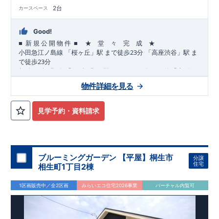
2台
カースペース
Good!
■
■
★ 堂 々 完 成 ★
​ ​
​
新
規
公
開
物
件
23
​
​
小田急江ノ島
線
「桜ヶ丘」駅
まで
徒歩
分
「高座渋谷」駅
ま
23
で
徒歩
分
12
​
​
相鉄いずみ野
線
「いずみ野」駅
まで
バス
分
バス停「上飯
10
11
​
​
田」まで徒歩
分
「いずみ中央」駅
まで
バス
分
バス停「上
物件詳細を見る
8
飯田車庫」まで徒歩
分
,
​
☆
おすすめポイント
☆
[1]
多彩な収納プラン完備
★
​
【玄関土間収納】
スーツケースやベビーカーの収納にも便利
♪
見学予約・資料請求
​
【ウォークインクローゼット】
私服通勤でお洋服をたくさんお
​
持ちの方や、
流行ファッションがお好きな方にもおすすめ
♪
​
【全居室クローゼット完備】
お子様のお洋服の収納にも困らな
い
☆
​
​
【２階の廊下収納】
生活感の出る掃除機や、
日用品などのア
ブルーミングガーデン 【平屋】桐生市
分譲
イテムを目隠し収納ができる
♪
住宅
相生町1丁目2棟
​
​
【床下収納】
【大容量シューズクローゼット】
などの、あ
ったら嬉しい収納完備
☆
1区画販売中／全2区画
みらいエコ住宅2026事業
バーチャル内覧可
,
”
”
​
[2]
対面キッチンには、食洗器搭載
★
配膳・後片付け
が便利な
​
対面キッチン
には、
生活感を感じさせない
ビルトイン食洗器
を
搭載