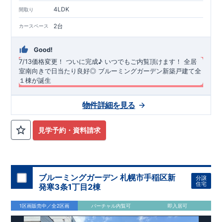
TEL
：
0120-44-1081
4LDK
間取り
（
9:30
～
18:30
／火水曜休み）
2台
カースペース
Good!
7/13価格変更！
​
ついに完成♪ いつでもご内覧頂けます！
​
全居
室南向きで日当たり良好◎
ブルーミングガーデン新築戸建て全
１棟が誕生
長期優良住宅・耐震等級3・断熱等性能等級5（ZEH水準）を取
物件詳細を見る
得！
​ ​全居室南向き＆南道路で日当たり良好な物件です◎ カー
スペース並列２台分！、４LDK ​ ​バス停「まつかげ台」まで徒歩
約3分！ ​ おしゃれな折上天井をリビングと主寝室に採用！（リ
◆
周辺環境
◆
見学予約・資料請求
ビング：見せ梁付き折上天井、主寝室：間接照明付き折上天
【教育施設】
◎ 厚木市立 上荻野小学校 約1200ｍ(徒歩約18
井）
分) ◎ 厚木市立 荻野中学校 約1500m(徒歩約24分) ◎ 荻野す
＜
みれ愛児園 約2200m(徒歩約33分) ◎ とびお幼稚園 約
リンク：
折り上げ天井とは？折り上げ天井のメリットと照明
計画ポイント｜住宅にまつわるコラム| 東栄住宅の新築一戸建
2400m(徒歩約35分)
オプション商品のご紹介
【買物施設】
◎ たからやフレサ上荻野店
て、分譲住宅
約950m(徒歩約16分) ◎ クリエイトS・D厚木上荻野店 約
網戸（全窓）
＞
​建物引渡日の20日前までにお申込みいただくと
​
特
ブルーミングガーデン 札幌市手稲区新
分譲
​こだわりの内装・仕様を施した、オシャレなリビングがござい
1000m(徒歩約17分)
別価格
でご案内 ​お引渡し前に工事を済ませることが可能です。
【その他施設】
◎ 厚木上荻野郵便局 約
住宅
発寒3条1丁目2棟
ます♪ ​折上天井、アクセントクロス、キッチンのポップアップ
750m(徒歩約12分)
住宅設備機器修理サービス
◎ まつかげ台中公園 約190m(徒歩約3分)
​建物引渡日までにお申し込みいただ
天井、を採用！是非ご内覧ください♪ ​ ​キッチンスペース広々！
くと
住宅性能評価 W取得(設計・建設)
早割価格
でご案内 ​キッチン／トイレ／バス／給湯器／洗面
1区画販売中／全2区画
バーチャル内覧可
即入居可
可動棚４段付きで食品等の収納ができます！ ​ 2階南側に​ワイド
化粧台／インターホン 設備機器の​15年保証サービスへの加入が
■第三者機関が設計・建物検査(全四回)を実施 ■税制優遇あり
バルコニーを採用！２部屋から行き来可能で洗濯物もたっぷり
おすすめです！
4分野6項目で最高等級を取得!