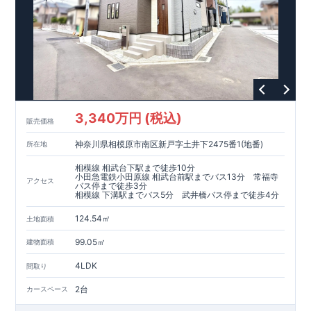
​​↓↓クリックで詳細ご紹介
◆
長期優良住宅
【済】◆
​当物件は国から定められた7つの技術基準をクリアした認定住
宅！
​住宅ローンの金利優遇、税金面の優遇が得られるなどの、金銭
的メリットが大きいのも魅力です。
​東栄住宅はパワービルダーで所得数No.1です！
​​↓↓クリックで詳細ご紹介
3,340万円 (税込)
​◆耐震＋制震。
東栄セーフティーダンパー
標準装備◆
販売価格
​大きな揺れから家を守るだけではなく揺れそのものを軽減
神奈川県相模原市南区新戸字土井下2475番1(地番)
所在地
​建築基準法に定められた、「数百年に一度発生する地震に対し
て、倒壊、崩壊しない」
相模線 相武台下駅まで徒歩10分
​という基準から、さらに1.5倍の耐震力を達成しています。
小田急電鉄小田原線 相武台前駅までバス13分 常福寺
アクセス
バス停まで徒歩3分
相模線 下溝駅までバス5分 武井橋バス停まで徒歩4分
注文住宅のような個性あふれる間取り、
​住宅品質を担保しながらも
コストパフォーマンスの高さ
がブル
124.54㎡
土地面積
ーミングガーデンの魅力です。
「ここまでやってこの価格」
をぜひ体験してください。
99.05㎡
建物面積
4LDK
間取り
2台
カースペース