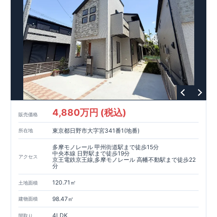
て、倒壊、崩壊しない。｣という基準から、さらに1.5倍の耐震
力を達成しています。
【住宅性能評価ダブル取得】
・設計住宅性能評価：建物設計段階で、国が認めた第三者機関
が評価しています。
・建設住宅性能評価：評価を受けた図面通りに施工されている
か、建設までに、計4回のチェックが行われます。
図面や書類上だけでなく、現場の施工状況を検査した上で、品
質を保証しています。
【長期優良住宅】
4,880万円 (税込)
販売価格
・長期優良住宅とは、｢良い家を作って、きちんと手入れをし
て、長く大切に使う｣ことを目的とした認定制度。住宅ローン減
東京都日野市大字宮341番1(地番)
所在地
税、固定資産税などの税制優遇を受けられるだけでなく、中古
市場でも、長期優良住宅が有利に働きます。
多摩モノレール 甲州街道駅まで徒歩15分
中央本線 日野駅まで徒歩19分
アクセス
京王電鉄京王線,多摩モノレール 高幡不動駅まで徒歩22
【充実のアフターサポート】
分
・東栄住宅では、お引渡し後最大10回の無料定期点検と、60年
間の品質保証を実施。お引渡しからが本当のお付き合いだと考
120.71㎡
土地面積
え、アフターサービスを外部の業者に委託せず、東栄住宅グル
ープ「東栄ホームサービス株式会社」にて責任をもって対応い
98.47㎡
建物面積
たします。
4LDK
間取り