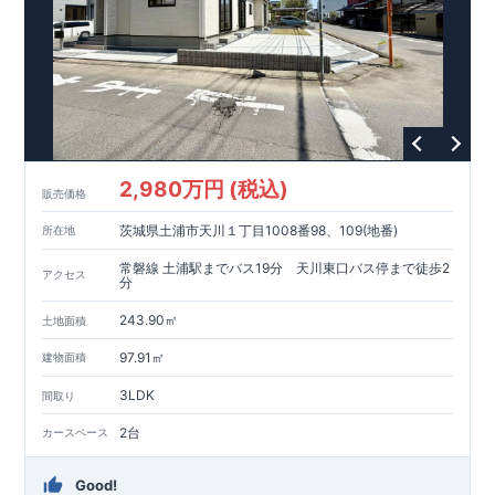
2,980万円 (税込)
販売価格
茨城県土浦市天川１丁目1008番98、109(地番)
所在地
常磐線 土浦駅までバス19分 天川東口バス停まで徒歩2
アクセス
分
243.90㎡
土地面積
97.91㎡
建物面積
3LDK
間取り
2台
カースペース
Good!