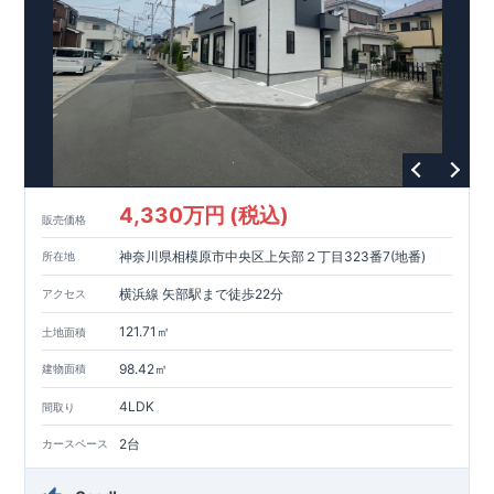
【教育施設】
593m
8
​
せんだん保育園 約
（徒歩
分）
新磯保育園 約
784m
10
715m
9
​
​相陽中
（徒歩
分）
新磯小学校 約
（徒歩
分）
学
m
25
​
校 約2000
（徒歩
分）
【買い物施設】
556m
7
​
ローソン相模原磯部店 約
（徒歩
分）
ファミリーマート
1100m
4
​
座間一丁目店 約
（徒歩
1
分）
ドラッグセイムス座間
1200m
15
​
店 約
（徒歩
分）
たからやフレサ磯部店 約
1400m
18
【その他施設】
（徒歩
分）
550m
7
​
根岸台公園 約
（徒歩
分）
下磯部東子どもの広場 約
4,330万円 (税込)
757m
10
​
772m
10
​
販売価格
（徒歩
分）
新戸診療所 約
（徒歩
分）
相模原
900m
12
​
磯部郵便局 約
（徒歩
分）
磯部クリニック 約
神奈川県相模原市中央区上矢部２丁目323番7(地番)
所在地
948m
12
​
■
東栄住宅の家作り■
（徒歩
分）
■
ブルーミングガーデンのこだわり
■
​↑
↑ ​
■
​
各タイトルをクリック
長期優良住宅取得
【国が定めた７つ
横浜線 矢部駅まで徒歩22分
アクセス
​
​
の技術基準をクリア
☆
】
１
耐久性
/
２劣化対策
/
３維持管理性
４
住宅面積
/
５省エネルギー性
/
６
居住環境
/
７
維持保全管理
121.71㎡
土地面積
​
■
住宅性能評価ダブル取得
スマートフォンで見やすい特設サイ
​
トはこちら
★
物件のご案内は、
事前予約
が
オススメ
です
☆
98.42㎡
建物面積
​
​
スムーズにご案内が可能
♪
お気軽にお問い合わせください
♪
お
4LDK
TEL:0120-07-1081​
間取り
​
​
問い合わせお待ちしております
☆
※
未完成の
場合は、現地確認の他に
近くにある同仕様の完成物件をご案内
2台
カースペース
致します。