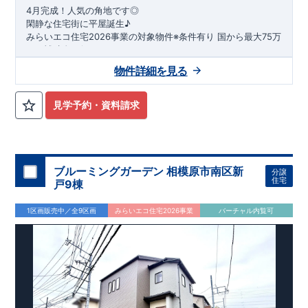
4月完成！人気の角地です◎
閑静な住宅街に平屋誕生♪
​みらいエコ住宅2026事業の対象物件※条件有り
​
国
から最大75万
円の補助金が得られます！
​※補助金額より事務手数料として99000 円（税込）及び振込手
物件詳細を見る
数料が差し引かれます。
★魅力的な間取り★
​・
玄関から
直接洗面所・浴室
へアクセスで
きる動線の為、
外から帰ってきたお子様も
お部屋を汚さず
に安心です♪
見学予約・資料請求
​・
キッチンには
食器洗い機完備
◎家事の
負担軽減
に！
・キッチン横に
パントリー付き♪
​・オープンサニタリーirodori採用！
​
段差のない
シームアンダーボウル仕様で
お手入れ簡単◎
​・主寝室には
アクセントクロス
使用♪
ブルーミングガーデン 相模原市南区新
分譲
住宅
戸9棟
​↓↓クリックで詳細ご紹介
◆充実の
アフターサポート
◆
1区画販売中／全9区画
みらいエコ住宅2026事業
バーチャル内覧可
​東栄住宅では、お引き渡し後最大4回の無料点検と、最長60年
間の品質保証を実施。
​お引き渡しからが本当のお付き合いだと考え、アフターサービ
スを外部の業者に委託せず、
​東栄住宅グループ「東栄ホームサービス株式会社」にて責任を
もって対応いたします。