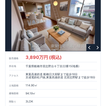
3,890万円 (税込)
販売価格
千葉県船橋市習志野台６丁目22番15(地番)
所在地
東葉高速鉄道 船橋日大前駅まで徒歩16分
アクセス
京成電鉄松戸線,東葉高速鉄道 北習志野駅まで徒歩18分
114.90㎡
土地面積
94.19㎡
建物面積
3LDK
間取り