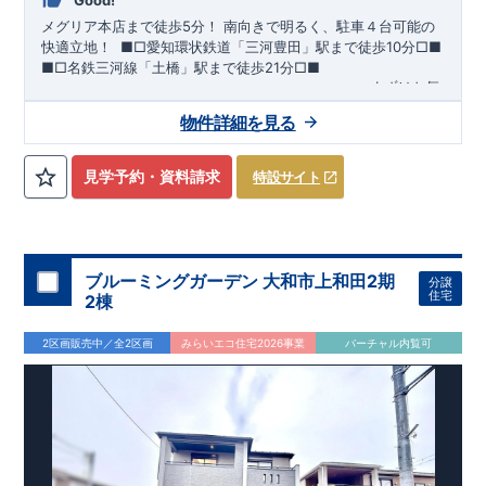
Good!
メグリア本店まで徒歩5分！
​南向きで明るく、駐車４台可能の
快適立地！
​ ​
■□
愛知環状鉄道「三河豊田」駅まで徒歩
10
分
□■
■□
名鉄三河線「土橋」駅まで徒歩
21
分
□■
ーーー・ーーー・ーーー・ーーー・ーーー・ーーー
まずはお気
軽にお問い合わせください
♪
​
完成前でもご紹介可能
◇
​
ーー
物件詳細を見る
ー・ーーー・ーーー・ーーー・ーーー・ーーー ​
​★企画担当の
おすすめポイント★​
・キッズデザイン賞を受賞した
土間ルーム
を採用！ ​
雨・気温
を気にせず過ごせるお子様やペットの遊び
​
​ スペースや、
見学予約・資料請求
特設サイト
DIY
・お友達とのおしゃべり空間に！
​ ​
・混みがちな朝でも家族
と共有して使える
​
ワイド洗面
は、デザインもオシャレで
​
・
お車好きの方やお客様がよく来られる方！
​
駐車場を
4
台
分
ホテルライクな
洗面室
に！
確保（車種による）！
道路から建物まで距離があるので
通行人の視線が気になら
ない！
ブルーミングガーデン 大和市上和田2期
分譲
・
書斎
は仕事や趣味の部屋だけでなく、
​ ストーブや扇風機な
住宅
2棟
どの季節モノ、 ​ 家族の衣類など収納スペースとしても ​ 使
える便利な空間！ ​ ​
・
奥行のある
インナーバルコニー
は
​
雨が
2区画販売中／全2区画
みらいエコ住宅2026事業
バーチャル内覧可
降り込みにくいので、
スマートフォンで見やすい特設サイトはこちら
​ 急な天気の変化にも対応できる！
https://www.e-blooming.com/bukken/83975016/