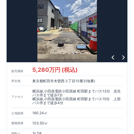
5,280万円 (税込)
販売価格
東京都町田市木曽西３丁目10番3(地番)
所在地
横浜線,小田急電鉄小田原線 町田駅までバス13分 忠生
バス停まで徒歩1分
アクセス
横浜線,小田急電鉄小田原線 町田駅までバス15分 上宿
バス停まで徒歩4分
160.24㎡
土地面積
103.50㎡
建物面積
3LDK
間取り