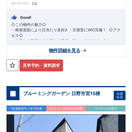
2台
カースペース
Good!
◇この物件の魅力◇
・
南側道路により日当たり良好♪
​​
・
主寝室にWIC完備！
​ ​
◇アク
セス◇
・小田急小田原線
「小田急小田原」駅まで徒歩22分
​
◇ロケー
ション◇
物件詳細を見る
・相模原市立若草小学校 徒歩11分 ・相模原市立若草
中学校 徒歩5分 ・sanwa相模台店
徒歩9分 ​・セブンイレブン相模原相模台店 徒歩4分
見学予約・資料請求
◇ブルーミングガーデンのこだわり◇
【全棟自社一貫体制】
・誰が、何をしたか。が明確だからこそ、お客様の安心に繋が
ります。
・設計、施工、営業が互いに協力しあい、最良のプランを提供
ブルーミングガーデン 日野市宮15棟
分譲
いたします。
住宅
・不要な中間マージンを抑えることで、コストダウンに努めて
います。
1区画販売中／全15区画
みらいエコ住宅2026事業
バーチャル内覧可
【耐震等級3取得】
・東栄住宅の建物は、国が定めた耐震等級で最高の3を取得。
建築基準法で定められた、｢数百年に一度発生する地震に対し