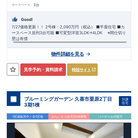
3台
カースペース
Good!
7/27価格更新！！
2号棟：2,090万円（税込）
■平屋住宅​ ​■カ
ースペース並列3台可能 ​■可変型洋室3LDK→4LDK ​ ※間仕切り
壁は有償
【交通】
わたらせ渓谷鉄道
『下新田』駅……徒歩15分（約
物件詳細を見る
1200ｍ）
​東武桐生線
​『新桐生』駅……徒歩17分（約1360ｍ）
【学校】
​桜木
小学校……徒歩12分（約950ｍ）
​桜木
中学校
……
見学予約・資料請求
特設サイト
徒歩23分（約1770ｍ）
【妥協のない家づくり】
​↓ クリックすると詳細ページが表示
されます
​住宅性能評価
地震に強い家づくり（地盤編
）
​地震
に強い家づくり（建物編）
地震に強い家づくり（制震編）
ブルーミングガーデン 久喜市栗原2丁目
分譲
住宅
3期1棟
【ブルーミングガーデンが選ばれる理由】
​↓ クリックすると
詳細ページが表示されます
​暮らしを豊かにする空間アイデア
1区画販売中／全1区画
みらいエコ住宅2026事業
バーチャル内覧可
外観デザインへのこだわり
メンテナンスリフォーム
お問い合わせ​
027-320-1238
​
高崎営業所（定休日：火曜日・水