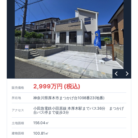
イソー 徒歩
5
分等
間取りのポイント
■ ホテルライクで実用的な洗面スペース
（
オープンサニタリー
irodori
／詳細ページへ）
■
可変型プランの主寝室＋
WIC
主寝室にはウォークインクローゼッ
トを設置。
将来、間仕切り壁（有償）を設けることで、
プラス
1
室として使える可変型の間取りです。
家計にやさしい住宅性能
■
長期優良住宅
住宅ローン控除額の優遇、
固定資産税の減額期間延長など
税制
面でのメリットが受けられます。
■
耐震等級
３
＋
制震ダンパー
建築基準法の
1.5
倍の耐震性。
地
震保険の割引（最大
50
％）対象です。
2,999万円 (税込)
販売価格
太陽光発電 標準搭載
神奈川県厚木市まつかげ台1098番23(地番)
所在地
月額サービス料０円
自家消費分は
。
※
サービス期間（
10
年間）
中の売電収入は事業者に帰属しますが、
契約満了後は売電収入
小田急電鉄小田原線 本厚木駅までバス36分 まつかげ
アクセス
を含めお客様に帰属します。
台バス停まで徒歩3分
156.04㎡
現地のご案内・資料請求 受付中
土地面積
■完成済みにつき、
実際の建物・設備・間取りを
現地にてご確認いただけます。
100.81㎡
建物面積
まずはお気軽にお問い合わせください。