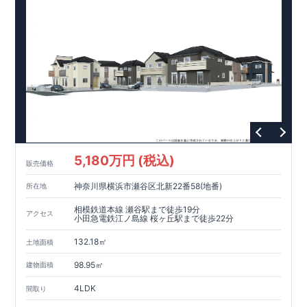
5,180万円 (税込)
販売価格
神奈川県横浜市瀬谷区北新22番58(地番)
所在地
相模鉄道本線 瀬谷駅まで徒歩19分
アクセス
小田急電鉄江ノ島線 桜ヶ丘駅まで徒歩22分
132.18㎡
土地面積
98.95㎡
建物面積
4LDK
間取り