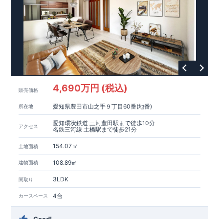
います。
【耐震等級3取得】
・東栄住宅の建物は、国が定めた耐震等級で最高の3を取得。
建築基準法で定められた、｢数百年に一度発生する地震に対し
て、倒壊、崩壊しない。｣という基準から、さらに1.5倍の耐震
力を達成しています。
【住宅性能評価ダブル取得】
・設計住宅性能評価：建物設計段階で、国が認めた第三者機関
が評価しています。
・建設住宅性能評価：評価を受けた図面通りに施工されている
4,690万円 (税込)
か、建設までに、計4回のチェックが行われます。
販売価格
図面や書類上だけでなく、現場の施工状況を検査した上で、品
愛知県豊田市山之手９丁目60番(地番)
所在地
質を保証しています。
【長期優良住宅】
愛知環状鉄道 三河豊田駅まで徒歩10分
アクセス
・
東栄住宅は国が定める全7つの技術基準をクリアしています。
名鉄三河線 土橋駅まで徒歩21分
長期優良住宅とは、｢良い家を作って、きちんと手入れをして、
154.07㎡
長く大切に使う｣ことを目的とした認定制度。住宅ローン減税、
土地面積
固定資産税などの税制優遇を受けられるだけでなく、中古市場
【充実のアフターサポート】
108.89㎡
建物面積
でも、長期優良住宅が有利に働きます。
・東栄住宅では、お引渡し後最大10回の無料定期点検と、60年
間の品質保証を実施。お引渡しからが本当のお付き合いだと考
3LDK
間取り
え、アフターサービスを外部の業者に委託せず、東栄住宅グル
ープ「東栄ホームサービス株式会社」にて責任をもって対応い
4台
カースペース
たします。