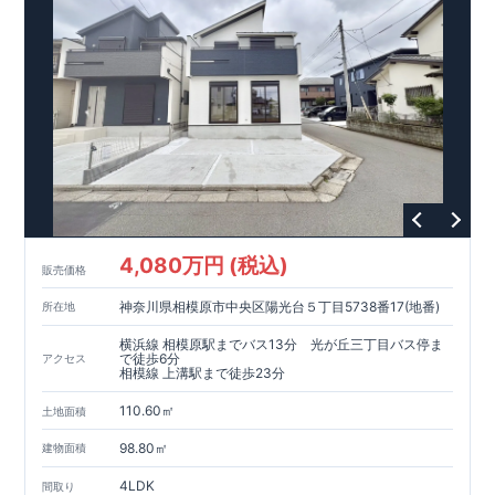
現地案内予約受付中
詳細やご見学など、お気軽にお問合せ下さ
い♪ 東栄住宅 本八幡営業所 TEL:0120-948-056
4,080万円 (税込)
販売価格
神奈川県相模原市中央区陽光台５丁目5738番17(地番)
所在地
横浜線 相模原駅までバス13分 光が丘三丁目バス停ま
で徒歩6分
アクセス
相模線 上溝駅まで徒歩23分
110.60㎡
土地面積
98.80㎡
建物面積
4LDK
間取り