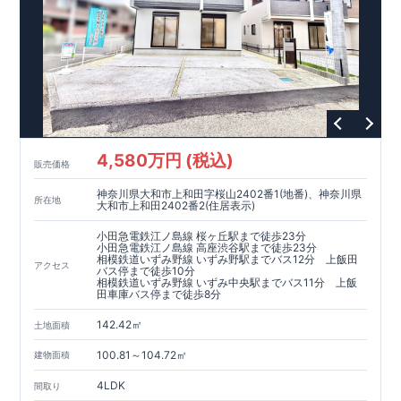
4,580万円 (税込)
販売価格
神奈川県大和市上和田字桜山2402番1(地番)、神奈川県
所在地
大和市上和田2402番2(住居表示)
小田急電鉄江ノ島線 桜ヶ丘駅まで徒歩23分
小田急電鉄江ノ島線 高座渋谷駅まで徒歩23分
相模鉄道いずみ野線 いずみ野駅までバス12分 上飯田
アクセス
バス停まで徒歩10分
相模鉄道いずみ野線 いずみ中央駅までバス11分 上飯
田車庫バス停まで徒歩8分
142.42㎡
土地面積
100.81～104.72㎡
建物面積
4LDK
間取り