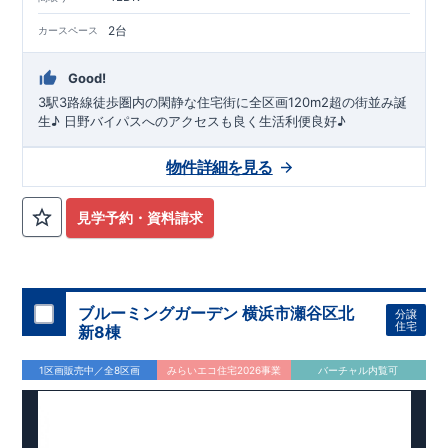
2台
カースペース
Good!
3駅3路線徒歩圏内の閑静な住宅街に全区画120m2超の街並み誕
生♪ 日野バイパスへのアクセスも良く生活利便良好♪
物件詳細を見る
見学予約・資料請求
ブルーミングガーデン 横浜市瀬谷区北
分譲
住宅
新8棟
1区画販売中／全8区画
みらいエコ住宅2026事業
バーチャル内覧可