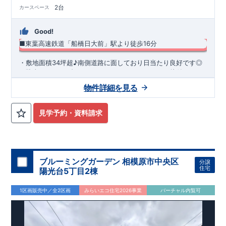
2台
カースペース
Good!
■東葉高速鉄道「船橋日大前」駅より徒歩16分
​・敷地面積34坪超♪南側道路に面しており日当たり良好です◎ ​
・駐車スペース2台！ ・キッチンまわりがすっきり片付くパン
トリー収納 ・スマートサニタリーを採用した洗面室は便利なカ
物件詳細を見る
ウンター付き♪ ・あったら嬉しい土間収納を採用！ ​・共働き世
◆
周辺環境
◆
帯に大活躍の宅配ボックス
【教育施設】
◎ 習志野台第二小学校 約250m(徒歩約4分) ◎
習志野台中学校 約400m(徒歩約5分)
【買物施設】
◎ ヨークマ
見学予約・資料請求
ート 習志野台店 約660m(徒歩約9分) ◎ マックスバリュ 習
志野台店 約400m(徒歩約5分)
住宅性能評価 W取得(設計・建設)
■第三者機関が設計・建物検査(全四回)を実施 ■税制優遇あり
4分野6項目で最高等級を取得!
ブルーミングガーデン 相模原市中央区
分譲
□ 構造の安定 (耐風等級2・耐震等級3) □ 劣化の軽減 (劣化対
住宅
陽光台5丁目2棟
策等級3) □ 維持管理への配慮 (維持管理対策等級3) □ 空気環
境 (ホルムアルデヒド発散等級3)
快適に長く住める住宅
1区画販売中／全2区画
みらいエコ住宅2026事業
バーチャル内覧可
【長期優良住宅】
■国の定める7つの技術基準をクリア ■税制
優遇あり
【東栄セーフティーダンパー標準装備】
■制震ダンパ
ーで振れ幅を大幅に低減、繰り返す地震に強い『耐震+制震』
■メンテナンスフリー