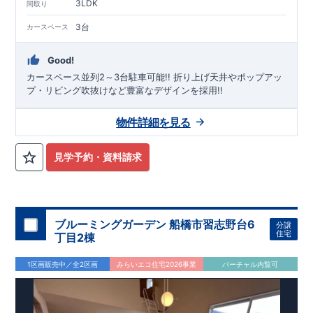
3LDK
間取り
3台
カースペース
Good!
カースペース並列2～3台駐車可能!! ​折り上げ天井やポップアッ
プ・リビング吹抜けなど豊富なデザインを採用!!
物件詳細を見る
見学予約・資料請求
ブルーミングガーデン 船橋市習志野台6
分譲
住宅
丁目2棟
1区画販売中／全2区画
みらいエコ住宅2026事業
バーチャル内覧可