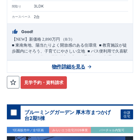
3LDK
間取り
2台
カースペース
Good!
【
NEW
】新価格
2,890
万円 （
8/3
）
​ ​
■
東南角地、陽当たりよく開放感のある住環境
■
教育施設が徒
​ ​
歩圏内にそろう、子育てにやさしい立地
■
バス便利用で久喜駅
​ ​
＜
へもアクセス可能
長期優良住宅／耐震等級３・制震ダンパ
ー採用＞
物件詳細を見る
敷地・駐車スペース
​
■
東側
4.0m
・南側
6.0m
道路に面した東南角地。
陽当たりのよ
い立地です。
見学予約・資料請求
​
■ カースペースは
2
台分を確保。
(
うちインナーガレージ
1
台
)
​ ​
バス便利用で２駅利用可能
幸手
20
久喜
東武日光線「
」駅 徒歩
分
JR
東北本線他「
」駅 バス
10
青葉
4
丁目
4
分
バス停「
」まで 徒歩
分
教育・公園・買物が徒歩圏内
ブルーミングガーデン 厚木市まつかげ
分譲
■
小学校徒歩
10
分・中学校徒歩
7
分、
幼稚園徒歩
8
分・保育園徒歩５
住宅
台2期1棟
分
■
本郷児童公園 徒歩２分
1区画販売中／全1区画
みらいエコ住宅2026事業
バーチャル内覧可
■
買物施設
・セブンイレブン 徒歩
4
分
・マルエツ 徒歩
5
分・ダ