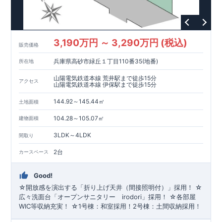
3,190万円 ～ 3,290万円 (税込)
販売価格
兵庫県高砂市緑丘１丁目110番35(地番)
所在地
山陽電気鉄道本線 荒井駅まで徒歩15分
アクセス
山陽電気鉄道本線 伊保駅まで徒歩15分
144.92～145.44㎡
土地面積
104.28～105.07㎡
建物面積
3LDK～4LDK
間取り
2台
カースペース
Good!
☆開放感を演出する「折り上げ天井（間接照明付）」採用！ ☆
広々洗面台「オープンサニタリー irodori」採用！ ☆各部屋
WIC等収納充実！ ☆1号棟：和室採用！2号棟：土間収納採用！