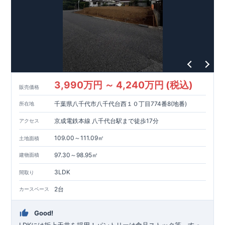
良工法 / R-Evolve パイル
宅地開発手法 / 簡単に地図から
消せる道
スマートフォンで見やすい特設サイトはこちら
https://www.e-blooming.com/bukken/51575037/
3,990万円 ～ 4,240万円 (税込)
販売価格
千葉県八千代市八千代台西１０丁目774番8(地番)
所在地
京成電鉄本線 八千代台駅まで徒歩17分
アクセス
109.00～111.09㎡
土地面積
97.30～98.95㎡
建物面積
3LDK
間取り
2台
カースペース
Good!