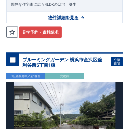
閑静な住宅街に広々4LDKの邸宅 誕生
物件詳細を見る
見学予約・資料請求
ブルーミングガーデン 横浜市金沢区釜
分譲
住宅
利谷西5丁目1棟
1区画販売中／全1区画
完成前