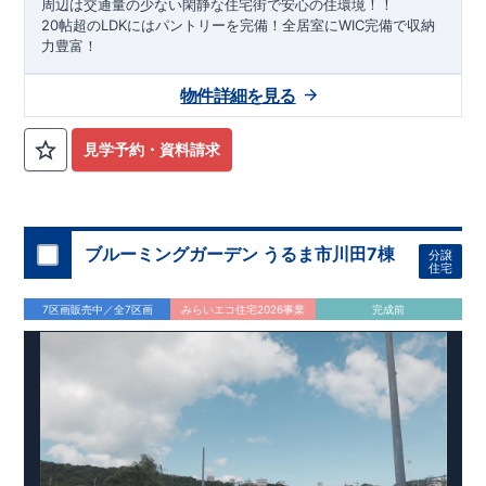
周辺は交通量の少ない閑静な住宅街で安心の住環境！！
20帖超のLDKにはパントリーを完備！全居室にWIC完備で収納
力豊富！
物件詳細を見る
見学予約・資料請求
ブルーミングガーデン うるま市川田7棟
分譲
住宅
7区画販売中／全7区画
みらいエコ住宅2026事業
完成前