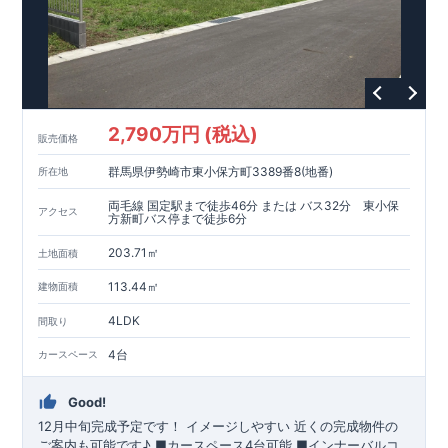
2,790万円 (税込)
販売価格
群馬県伊勢崎市東小保方町3389番8(地番)
所在地
両毛線 国定駅まで徒歩46分 または バス32分 東小保
アクセス
方新町バス停まで徒歩6分
203.71㎡
土地面積
113.44㎡
建物面積
4LDK
間取り
4台
カースペース
Good!
12月中旬完成予定です！
イメージしやすい 近くの完成物件の
ご案内も可能です♪ ​■カースペース4台可能 ​■インナーバルコ