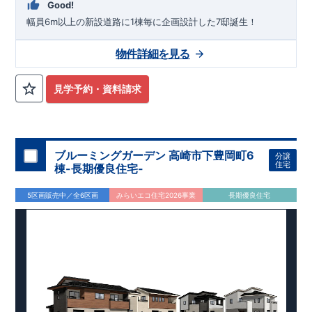
Good!
幅員6m以上の新設道路に1棟毎に企画設計した7邸誕生！
物件詳細を見る
見学予約・資料請求
ブルーミングガーデン 高崎市下豊岡町6
分譲
住宅
棟-長期優良住宅-
5区画販売中／全6区画
みらいエコ住宅2026事業
長期優良住宅