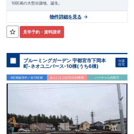
10区画の大型分譲地、誕生。
物件詳細を見る
見学予約・資料請求
ブルーミングガーデン 宇都宮市下岡本
分譲
住宅
町-ネオユニバース-10棟(うち6棟)
6区画販売中／全10区画
みらいエコ住宅2026事業
バーチャル内覧可