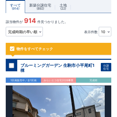
すべて
新築分譲住宅
土地
914
892
22
914
該当物件が
件見つかりました。
表示件数
物件をすべてチェック
ブルーミングガーデン 生駒市小平尾町1
分譲
住宅
棟
1区画販売中／全1区画
みらいエコ住宅2026事業
完成前