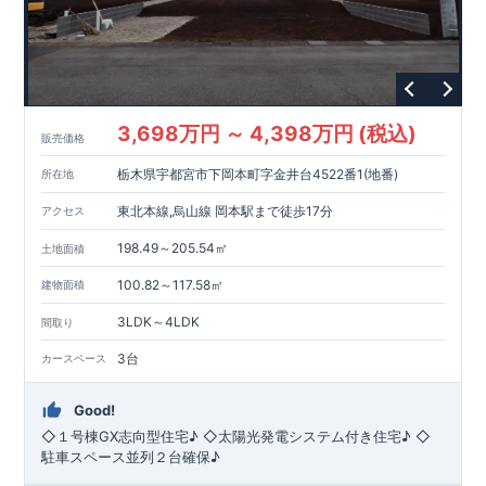
3,698万円 ～ 4,398万円 (税込)
販売価格
栃木県宇都宮市下岡本町字金井台4522番1(地番)
所在地
東北本線,烏山線 岡本駅まで徒歩17分
アクセス
198.49～205.54㎡
土地面積
100.82～117.58㎡
建物面積
3LDK～4LDK
間取り
3台
カースペース
Good!
◇１号棟GX志向型住宅♪ ◇太陽光発電システム付き住宅♪ ◇
駐車スペース並列２台確保♪