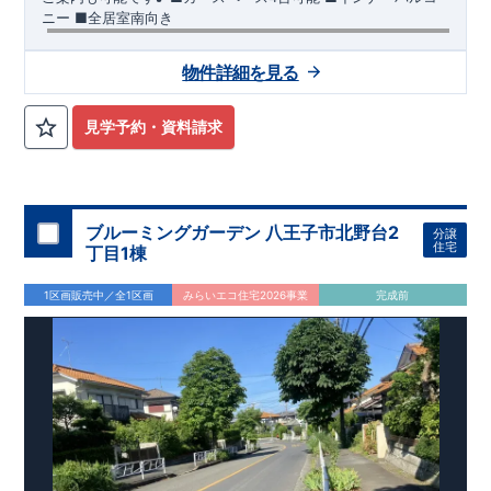
ニー ​■全居室南向き
【交通】
両毛線
『国定』駅……徒歩46分（約3610ｍ）
物件詳細を見る
【学校】
​あずま南
小学校……徒歩4分（約270ｍ）
​あずま
中学
校
……
徒歩22分（約1710ｍ）
見学予約・資料請求
【妥協のない家づくり】
​↓ クリックすると詳細ページが表示
されます
長期優良住宅
​住宅性能評価
地震に強い家づくり
（地盤編
）
​地震に強い家づくり（建物編）
地震に強い家づく
り（制震編）
ブルーミングガーデン 八王子市北野台2
分譲
【ブルーミングガーデンが選ばれる理由】
​↓ クリックすると
住宅
丁目1棟
詳細ページが表示されます
​暮らしを豊かにする空間アイデア
外観デザインへのこだわり
メンテナンスリフォーム
1区画販売中／全1区画
みらいエコ住宅2026事業
完成前
お問い合わせ​
027-320-1238
​
高崎営業所（定休日：火曜日・水
曜日）
営業時間／9：30～18：30
​
​ ​
GOOD DESIGN AWARD2024
​
東栄住宅​
は、この度2024年度
グッドデザイン賞を3プロジェクト同時受賞いたしました。
木造住宅用制震ダンパー / 東栄セーフティダンパー
地盤改
良工法 / R-Evolve パイル
宅地開発手法 / 簡単に地図から
消せる道