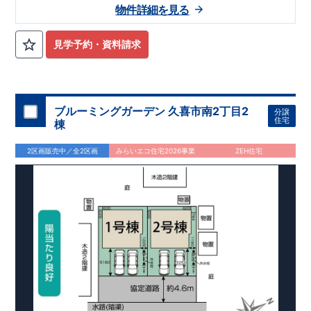
物件詳細を見る
見学予約・資料請求
ブルーミングガーデン 久喜市南2丁目2
分譲
住宅
棟
2区画販売中／全2区画
みらいエコ住宅2026事業
ZEH住宅