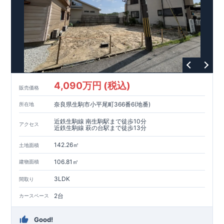
4,090万円 (税込)
販売価格
奈良県生駒市小平尾町366番6(地番)
所在地
近鉄生駒線 南生駒駅まで徒歩10分
アクセス
近鉄生駒線 萩の台駅まで徒歩13分
142.26㎡
土地面積
106.81㎡
建物面積
3LDK
間取り
2台
カースペース
Good!