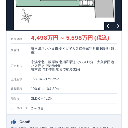
4,498万円 ～ 5,598万円 (税込)
販売価格
埼玉県さいたま市桜区大字大久保領家字片町165番4(地
所在地
番)
京浜東北・根岸線 北浦和駅までバス11分 大久保団地
バス停まで徒歩4分
アクセス
埼京線 与野本町駅まで徒歩32分
158.04～172.72㎡
土地面積
100.61～104.39㎡
建物面積
3LDK～4LDK
間取り
2 ～ 3台
カースペース
Good!