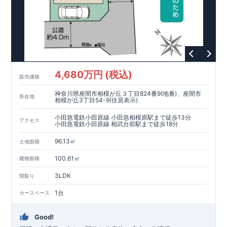
4,680万円 (税込)
販売価格
神奈川県座間市相模が丘３丁目824番9(地番)、座間市
所在地
相模が丘3丁目54-9(住居表示)
小田急電鉄小田原線 小田急相模原駅まで徒歩13分
アクセス
小田急電鉄小田原線 相武台前駅まで徒歩18分
96.13㎡
土地面積
100.61㎡
建物面積
3LDK
間取り
1台
カースペース
Good!