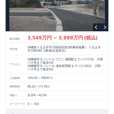
3,549万円 ～ 3,999万円 (税込)
販売価格
沖縄県うるま市字川田砂田原285番8(地番)、うるま市
所在地
字川田285-2東側(住居表示)
沖縄都市モノレール てだこ浦西駅までバス111分 川田
バス停まで徒歩5分
アクセス
沖縄都市モノレール 浦添前田駅までバス120分 川田
バス停まで徒歩5分
135.00～158.67㎡
土地面積
95.22～111.78㎡
建物面積
3LDK～4LDK
間取り
3 ～ 4台
カースペース