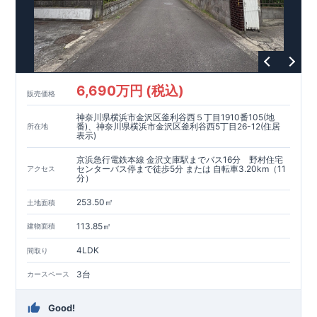
6,690万円 (税込)
販売価格
神奈川県横浜市金沢区釜利谷西５丁目1910番105(地
番)、神奈川県横浜市金沢区釜利谷西5丁目26-12(住居
所在地
表示)
京浜急行電鉄本線 金沢文庫駅までバス16分 野村住宅
センターバス停まで徒歩5分 または 自転車3.20km（11
アクセス
分）
253.50㎡
土地面積
113.85㎡
建物面積
4LDK
間取り
3台
カースペース
Good!