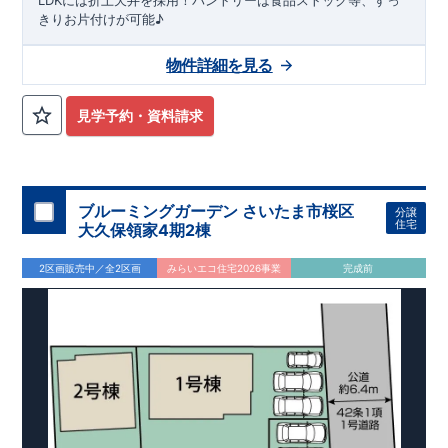
LDKには折上天井を採用！パントリーは食品ストック等、すっ
きりお片付けが可能♪
物件詳細を見る
見学予約・資料請求
ブルーミングガーデン さいたま市桜区
分譲
住宅
大久保領家4期2棟
2区画販売中／全2区画
みらいエコ住宅2026事業
完成前