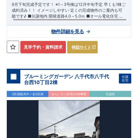
9月下旬完成予定です！
※1～3号棟は12月中旬予定
早くも1棟ご
成約済み！！
​ ​イメージしやすい 近くの完成物件のご案内も可
能です♪ ​■分譲地内 開発道路4.0～5.0ｍ ​■オール電化住宅 ​
■SCフォルテ高崎まで徒歩4分
【交通】
高崎線
『高崎』駅……徒歩45分（約3580ｍ）
​信越本
物件詳細を見る
線
​『北高崎』駅……徒歩29分（約2320ｍ）
【学校】
​豊岡
小学校……徒歩24分（約870ｍ）
​豊岡
中学校
……
見学予約・資料請求
特設サイト
徒歩52分（約1380ｍ）
【妥協のない家づくり】
​↓ クリックすると詳細ページが表示
されます
長期優良住宅
​住宅性能評価
地震に強い家づくり
（地盤編
）
​地震に強い家づくり（建物編）
地震に強い家づく
ブルーミングガーデン 八千代市八千代
分譲
り（制震編）
住宅
台西10丁目2棟
【ブルーミングガーデンが選ばれる理由】
​↓ クリックすると
詳細ページが表示されます
​暮らしを豊かにする空間アイデア
2区画販売中／全2区画
みらいエコ住宅2026事業
完成前
外観デザインへのこだわり
メンテナンスリフォーム
お問い合わせ​
027-320-1238
​
高崎営業所（定休日：火曜日・水
曜日）
営業時間／9：30～18：30
​
​ ​
GOOD DESIGN AWARD2024
​
東栄住宅​
は、この度2024年度
グッドデザイン賞を3プロジェクト同時受賞いたしました。
木造住宅用制震ダンパー / 東栄セーフティダンパー
地盤改