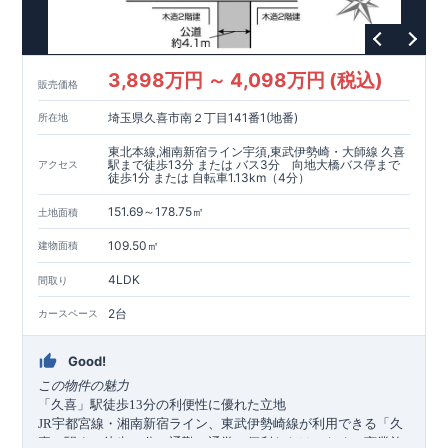
3,898万円 ～ 4,098万円 (税込)
販売価格
埼玉県久喜市南２丁目141番1(地番)
所在地
東北本線,湘南新宿ライン宇須,東武伊勢崎・大師線 久喜
駅まで徒歩13分 または バス3分 向地大橋バス停まで
アクセス
徒歩1分 または 自転車1.13km（4分）
151.69～178.75㎡
土地面積
109.50㎡
建物面積
4LDK
間取り
2台
カースペース
Good!
この物件の魅力
「久喜」駅徒歩
分の利便性に優れた立地
13
宇都宮線・湘南新宿ライン、東武伊勢崎線が利用できる「久
JR
喜」駅まで徒歩
分。通勤・通学に便利なだけでなく、商業施
13