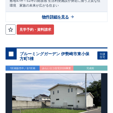
敷地47坪～52坪の開放感 生活利便施設が身近に揃う上質な住
環境 家族の未来が広がる住まい
物件詳細を見る
見学予約・資料請求
ブルーミングガーデン 伊勢崎市東小保
分譲
住宅
方町1棟
1区画販売中／全1区画
みらいエコ住宅2026事業
完成前