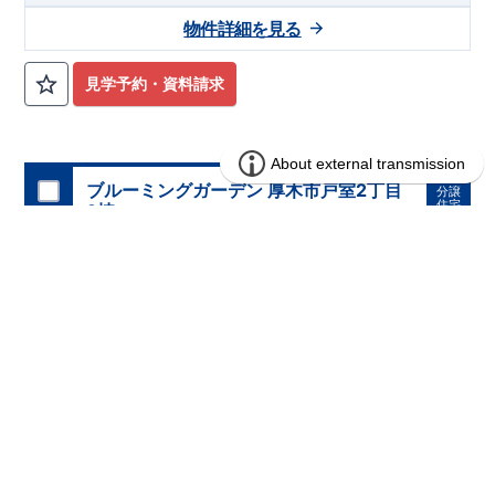
設や公共施設も身近に揃う暮らしやすい住環境です。
物件詳細を見る
敷地
坪超～
坪超のゆとりある全
棟
45
54
2
整形地を中心としたゆとりある敷地計画で、カースペース
台分
2
見学予約・資料請求
を確保。転回広場も整備予定のため、車の出入りもしやすく、
日々のカーライフを快適にサポートします。
将来
対応可能なフレキシブルプラン
5LDK
から
へ変更可能な可変型プランを採用。折上天井や
4LDK
5LDK
ブルーミングガーデン 厚木市戸室2丁目
分譲
ポップアップ天井、ワイドバルコニー、室内物干し、ウォーク
住宅
2棟
インクローゼットなど、家族の暮らしやすさを考えた設備が充
実しています
2区画販売中／全2区画
みらいエコ住宅2026事業
完成前
アクセス
宇都宮線（東北本線）湘南新宿ライン・東武伊勢崎線
JR
「久喜」
駅
徒歩
分／自転車
分（約
ｋ
）
13
4
1.1
m
または
「久喜」
駅
バス
分
3
バス停「向地大橋」徒歩
分
1
ロケーション
・久喜小学校（徒歩
分）
16
・中央幼稚園（徒歩
分）
11
・アイン久喜南店（徒歩
分）
9