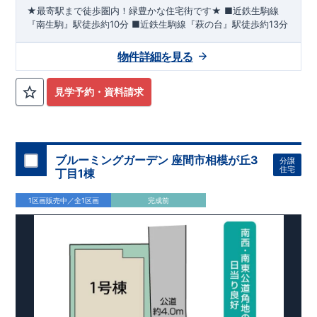
★最寄駅まで徒歩圏内！緑豊かな住宅街です★
■
近鉄生駒線
『南生駒』駅
徒歩約10分
■
近鉄生駒線『萩の台』駅
徒歩約13分
物件詳細を見る
見学予約・資料請求
ブルーミングガーデン 座間市相模が丘3
分譲
住宅
丁目1棟
1区画販売中／全1区画
完成前