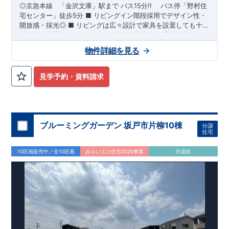
◎京急本線
「金沢文庫」
駅まで バス15分!!
バス停「野村住
宅センター
」徒歩5分
■
リビングイン階段採用でデザイン性・
開放感・採光◎
■
リビングは広々設計で家具を設置しても十分
ゆとりの空間です♪
◆
ブルーミングガーデンのこだわり ◆
​
■
リビング全体を見渡せる「対面式キッチ
← 各タイトルをクリ
ン」を採用♪
ック!!
■『長期優良住宅』取得予定!
​
■キッチンスペースにはポップアップ天井採用で
・国の定めた基準を全てク
物件詳細を見る
デザイン性のある空間でお料理♪
リア
・住宅ローン減税、固定資産税などの税制優遇を受けられ
​
■床暖房採用で冷え込む時期
もあたたかい！
ます。 ・中古市場でも、長期優良住宅が有利に働きます。
​
■カースペース3台確保で来客時も安心
■住
宅性能評価ダブル取得予定!
・『設計』住宅性能評価‥‥建物設
見学予約・資料請求
計段階で、国が認めた第三機関が評価しております。 ・『建
設』住宅性能評価‥‥評価を受けた図面通りに施工されている
か、建設までに計4回チェックが行われます。 ・図面や書類上
だけでなく、「現場の施工状況」を検査した上で、品質を保証
しております。
■全棟自社一貫体制!
・誰が何をやったかが明
ブルーミングガーデン 坂戸市片柳10棟
分譲
確だからこそ、お客様の安心に繋がります。 ・設計、施工、営
住宅
業が協力しあい、最良のプランをご提供いたします。 ・不要な
中間マージンを抑える事で、コストダウンに努めております。
​
10区画販売中／全10区画
みらいエコ住宅2026事業
完成前