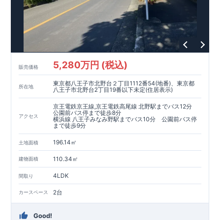
5,280万円 (税込)
販売価格
東京都八王子市北野台２丁目1112番54(地番)、東京都
所在地
八王子市北野台2丁目19番以下未定(住居表示)
京王電鉄京王線,京王電鉄高尾線 北野駅までバス12分
公園前バス停まで徒歩8分
アクセス
横浜線 八王子みなみ野駅までバス10分 公園前バス停
まで徒歩9分
196.14㎡
土地面積
110.34㎡
建物面積
4LDK
間取り
2台
カースペース
Good!