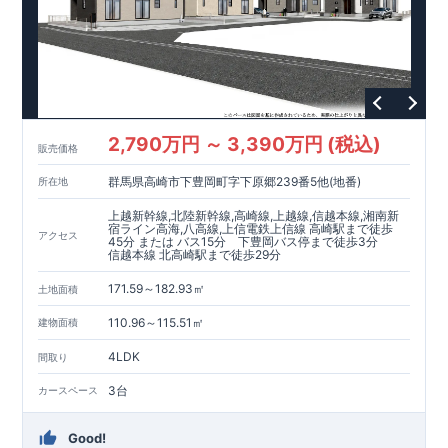
2,790万円 ～ 3,390万円 (税込)
販売価格
群馬県高崎市下豊岡町字下原郷239番5他(地番)
所在地
上越新幹線,北陸新幹線,高崎線,上越線,信越本線,湘南新
宿ライン高海,八高線,上信電鉄上信線 高崎駅まで徒歩
アクセス
45分 または バス15分 下豊岡バス停まで徒歩3分
信越本線 北高崎駅まで徒歩29分
171.59～182.93㎡
土地面積
110.96～115.51㎡
建物面積
4LDK
間取り
3台
カースペース
Good!