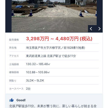
3,298万円 ～ 4,480万円 (税込)
販売価格
埼玉県坂戸市大字片柳字宮ノ前1828番1(地番)
所在地
東武鉄道東上線 北坂戸駅まで徒歩11分
アクセス
130.32～185.48㎡
土地面積
102.88～105.99㎡
建物面積
3LDK～5LDK
間取り
2台
カースペース
Good!
北坂戸駅徒歩11分。未来が整う街に、新しい暮らしが始まる全