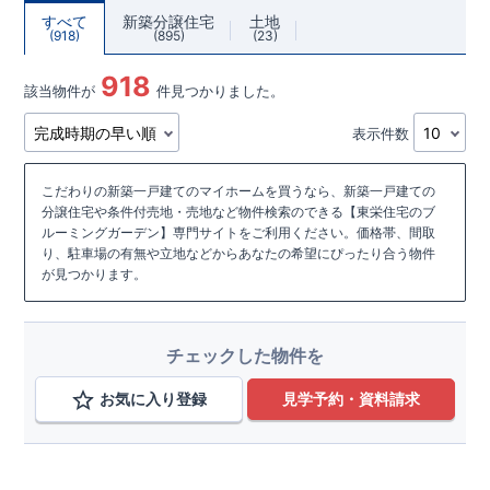
すべて
新築分譲住宅
土地
918
895
23
918
該当物件が
件見つかりました。
表示件数
こだわりの新築一戸建てのマイホームを買うなら、新築一戸建ての
分譲住宅や条件付売地・売地など物件検索のできる【東栄住宅のブ
ルーミングガーデン】専門サイトをご利用ください。価格帯、間取
り、駐車場の有無や立地などからあなたの希望にぴったり合う物件
が見つかります。
チェックした物件を
お気に入り登録
見学予約・資料請求
こだわり条件を追加