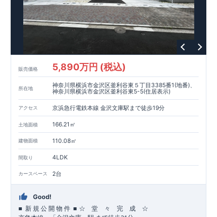
5,890万円 (税込)
販売価格
神奈川県横浜市金沢区釜利谷東５丁目3385番1(地番)、
所在地
神奈川県横浜市金沢区釜利谷東5-5(住居表示)
京浜急行電鉄本線 金沢文庫駅まで徒歩19分
アクセス
166.21㎡
土地面積
110.08㎡
建物面積
4LDK
間取り
2台
カースペース
Good!
■
■
☆ 堂 々 完 成 ☆
新
規
公
開
物
件