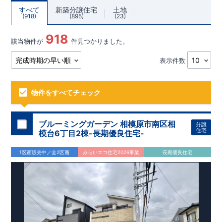
すべて
新築分譲住宅
土地
918
895
23
918
該当物件が
件見つかりました。
表示件数
物件をすべてチェック
ブルーミングガーデン 相模原市南区相
分譲
住宅
模台6丁目2棟-長期優良住宅-
1区画販売中／全2区画
みらいエコ住宅2026事業
長期優良住宅