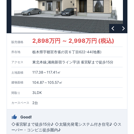
2,898万円 ～ 2,998万円 (税込)
販売価格
栃木県宇都宮市雀の宮６丁目622-44(地番)
所在地
東北本線,湘南新宿ライン宇須 雀宮駅まで徒歩15分
アクセス
117.38～117.41㎡
土地面積
104.87～105.57㎡
建物面積
3LDK
間取り
2台
カースペース
Good!
◇雀宮駅まで徒歩15分♪ ◇太陽光発電システム付き住宅♪ ◇ス
ーパー・コンビニ徒歩圏内♪