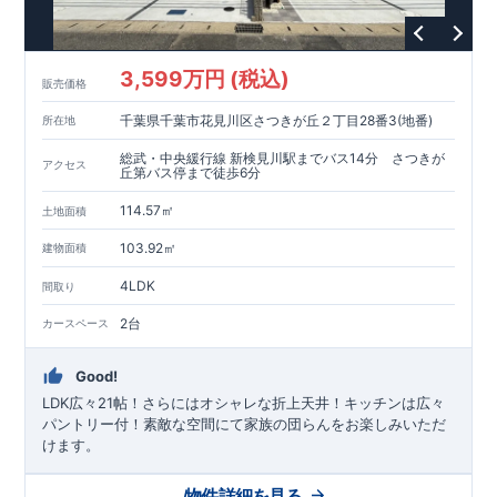
3,599万円 (税込)
販売価格
千葉県千葉市花見川区さつきが丘２丁目28番3(地番)
所在地
総武・中央緩行線 新検見川駅までバス14分 さつきが
アクセス
丘第バス停まで徒歩6分
114.57㎡
土地面積
103.92㎡
建物面積
4LDK
間取り
2台
カースペース
Good!
LDK広々21帖！さらにはオシャレな折上天井！キッチンは広々
パントリー付！素敵な空間にて家族の団らんをお楽しみいただ
けます。
物件詳細を見る