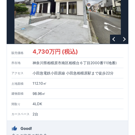
4,730万円 (税込)
販売価格
神奈川県相模原市南区相模台６丁目2000番11(地番)
所在地
小田急電鉄小田原線 小田急相模原駅まで徒歩22分
アクセス
112.10㎡
土地面積
98.96㎡
建物面積
4LDK
間取り
2台
カースペース
Good!