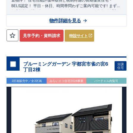
置物件！
住宅性能評価W取得と税制待遇の長期優良住宅・
BELS認定！
平日・休日、時間帯問わずご案内可能です!
まずは
お気軽にお問い合わせください!
教育施設、スーパー、コンビニ、クリニックなど
東武スカイツリーライン
徒歩7分
以内
「新
田」
◆収納も沢山あります！
駅徒歩20～21分！
清門小学校
・季節ものの収納に便利な
徒歩18～19分、
新栄中学校
『ウォーク
物件詳細を見る
徒歩23～24分!
インクローゼット』
◎物件のポイント
（号棟による）
敷地は、
​
・勉強や仕事用に便利な空
36坪～
!
駐車スペー
スは『
間
『テレワークルーム』
2～3台
』!
（号棟による）
​
◆こだわりの内装！
・LDKは
空間演出した折り上げ天井
・開放感のある
『アイラン
見学予約・資料請求
特設サイト
ド風オープンキッチン』
・2階の主寝室は、仕切れる
『主寝室
可変型』
タイプです
◆便利な設備！
・掃除に便利な
『バルコ
ニー水栓』
・雨の日でも洗濯物が干せる
『室内物干』
・梅雨
時や花粉の時期のお洗濯も安心
『浴室乾燥暖房機』
​
​スマート
フォンで見やすい特設サイトはこちら
​
https://www.e-
ブルーミングガーデン 宇都宮市雀の宮6
分譲
blooming.com/bukken/20074012/
住宅
丁目2棟
2区画販売中／全2区画
みらいエコ住宅2026事業
バーチャル内覧可